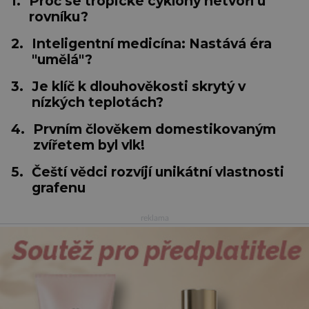
1.
Proč se tropické cyklóny netvoří u
rovníku?
2.
Inteligentní medicína: Nastává éra
"umělá"?
3.
Je klíč k dlouhověkosti skrytý v
nízkých teplotách?
4.
Prvním člověkem domestikovaným
zvířetem byl vlk!
5.
Čeští vědci rozvíjí unikátní vlastnosti
grafenu
reklama