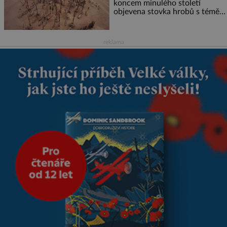
koncem minulého století
objevena stovka hrobů s téměř
netknutými mumiemi. Všichni
mrtví byli pohřbeni s úctou a
četnými milodary. Asi nejvíc
reklama
přitom vědce zaujal hrob
tříměsíčního chlapečka s
modrou filcovou čapkou, z níž
se draly blonďaté vlásky. Fakt,
že jsou těla dávných lidí
nesmírně dobře zachovalá,
přičítají odborníci zdejším
klimatickým podmínkám.
Sucho, prosolené písky a
extrémně