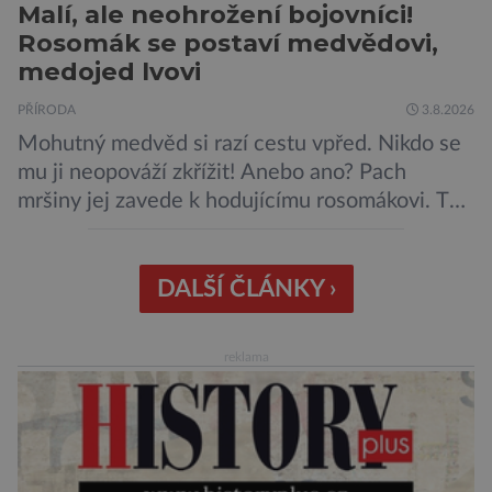
Malí, ale neohrožení bojovníci!
Rosomák se postaví medvědovi,
medojed lvovi
PŘÍRODA
3.8.2026
Mohutný medvěd si razí cestu vpřed. Nikdo se
mu ji neopováží zkřížit! Anebo ano? Pach
mršiny jej zavede k hodujícímu rosomákovi. Ten
se ale před ním nechystá ustoupit. Ačkoli
velikostní rozdíl mezi nimi je značný, statečná
„lasice“ je odhodlána bránit svou kořist.
DALŠÍ ČLÁNKY ›
Nedosahují nijak impozantní velikosti, jde spíše
o menší šelmy. Svou houževnatostí, bojovností
reklama
a […]