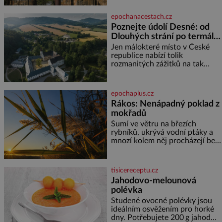
více než sedm metrů vysoký
železný sloup, který už přibližně
epochanacestach.cz
1 600 let odolává počasí
Poznejte údolí Desné: od
Dlouhých strání po termální
prameny
Jen málokteré místo v České
republice nabízí tolik
rozmanitých zážitků na tak
malém území jako údolí řeky
Desné v srdci Jeseníků. Během
jediného dne můžete
epochaplus.cz
nahlédnout do útrob jedné z
Rákos: Nenápadný poklad z
nejvýznamnějších vodních
mokřadů
elektráren v Evropě, vydat se na
horské hřebeny, projet se na
Šumí ve větru na březích
koloběžce a den zakončit
rybníků, ukrývá vodní ptáky a
poznáváním památek ve
mnozí kolem něj procházejí bez
Velkých Losinách nebo v
povšimnutí. Přesto právě rákos
termálním
pomáhal stavět domy, vyrábět
lodě, zapisovat první texty a
tisicereceptu.cz
inspiroval řadu pověstí. Tato
Jahodovo-melounová
skromná, ale užitečná rostlina
polévka
provází člověka už tisíce let.
Většina lidí vnímá rákos jen jako
Studené ovocné polévky jsou
obyčejnou kulisu letního
ideálním osvěžením pro horké
koupání. Stačí se však podívat
dny. Potřebujete 200 g jahod