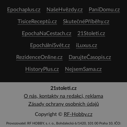
Epochaplus.cz
NašeHvězdy.cz
PaníDomu.cz
TisíceReceptů.cz
SkutečnéPříběhy.cz
EpochaNaCestach.cz
21Stoleti.cz
EpochálníSvět.cz
iLuxus.cz
RezidenceOnline.cz
DarujteČasopis.cz
HistoryPlus.cz
NejsemSama.cz
21stoleti.cz
O nás, kontakty na redakci, reklama
Zásady ochrany osobních údajů
Copyright ©
RF-Hobby.cz
Provozovatel: RF HOBBY, s. r. o., Bohdalecká 6/1420, 101 00 Praha 10, IČO: