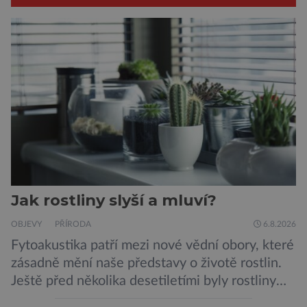
Jak rostliny slyší a mluví?
OBJEVY
PŘÍRODA
6.8.2026
Fytoakustika patří mezi nové vědní obory, které
zásadně mění naše představy o životě rostlin.
Ještě před několika desetiletími byly rostliny
považovány za tiché a pasivní organismy, které