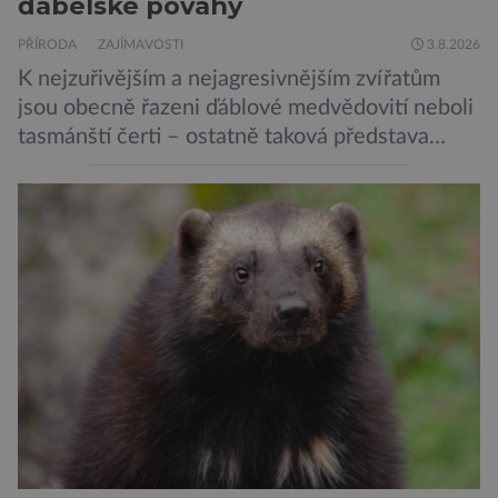
ďábelské povahy
PŘÍRODA
ZAJÍMAVOSTI
3.8.2026
K nejzuřivějším a nejagresivnějším zvířatům
jsou obecně řazeni ďáblové medvědovití neboli
tasmánští čerti – ostatně taková představa
vyplývá i z jejich názvu. Tito největší draví
vačnatci, vyskytující se dnes již výhradně na
ostrově Tasmánie, si však takovou nálepku
vůbec nezaslouží. Fakticky se totiž spíše než o
zákeřné a nebezpečné vzteklouny jedná o
plaché živočichy. Velikostně […]