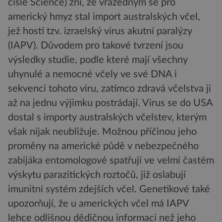
čísle Science) zní, že vražedným se pro
americký hmyz stal import australských včel,
jež hostí tzv. izraelský virus akutní paralýzy
(IAPV). Důvodem pro takové tvrzení jsou
výsledky studie, podle které mají všechny
uhynulé a nemocné včely ve své DNA i
sekvenci tohoto viru, zatímco zdravá včelstva ji
až na jednu výjimku postrádají. Virus se do USA
dostal s importy australských včelstev, kterým
však nijak neubližuje. Možnou příčinou jeho
proměny na americké půdě v nebezpečného
zabijáka entomologové spatřují ve velmi častém
výskytu parazitických roztočů, již oslabují
imunitní systém zdejších včel. Genetikové také
upozorňují, že u amerických včel má IAPV
lehce odlišnou dědičnou informaci než jeho