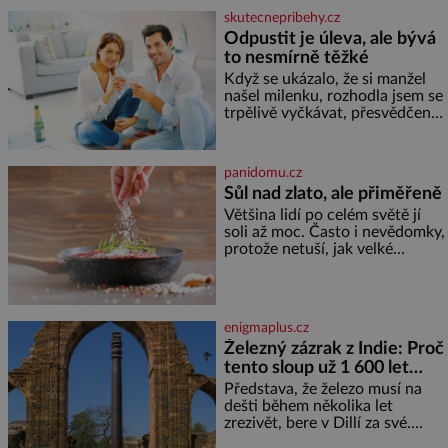
skutecnepribehy.cz
Odpustit je úleva, ale bývá
to nesmírně těžké
Když se ukázalo, že si manžel
našel milenku, rozhodla jsem se
trpělivě vyčkávat, přesvědčena,
že se dříve či později vrátí k
rodině. Možná je to jedna z
nejtěžších věcí na světě. Ale
panidomu.cz
každý, kdo s tím má nějaké
Sůl nad zlato, ale přiměřeně
zkušenosti, se zapřísahá, že
Většina lidí po celém světě jí
pokud odpustíte, znatelně se
soli až moc. Často i nevědomky,
vám uleví. Když se ke mně
protože netuší, jak velké
doneslo, že si manžel pořídil
množství se jí skrývá v
milenku,
průmyslově vyráběných
potravinách, dokonce i těch
sladkých. Sůl je zdravá Ale v
enigmaplus.cz
ani ne třetinovém množství, než
Železný zázrak z Indie: Proč
je pro většinu populace běžné.
tento sloup už 1 600 let
Její základní složky– sodík a
chlór – jsou zásadní pro
nezná rez?
Představa, že železo musí na
správné hospodaření
dešti během několika let
zrezivět, bere v Dillí za své.
Uprostřed komplexu Qutb stojí