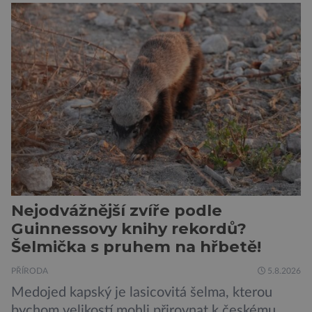
pouze reagují na změny prostředí. Moderní
výzkum však ukazuje, že skutečnost je mnohem
zajímavější. Rostliny totiž dokážou své okolí
vnímat prostřednictvím mechanických podnětů
a samy také vydávají zvuky […]
Nejodvážnější zvíře podle
Guinnessovy knihy rekordů?
Šelmička s pruhem na hřbetě!
PŘÍRODA
5.8.2026
Medojed kapský je lasicovitá šelma, kterou
bychom velikostí mohli přirovnat k českému