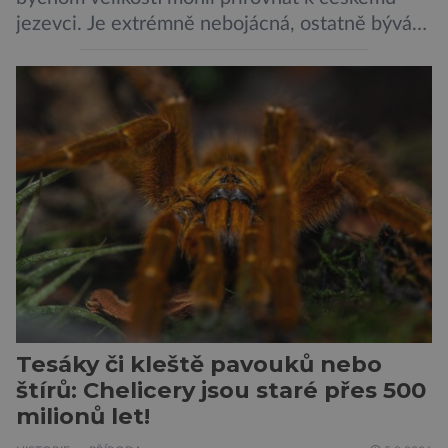
jezevci. Je extrémně nebojácná, ostatně bývá
označována za nejodvážnější zvíře vůbec. V
této souvislosti je dokonce zapsána do
Guinnessovy knihy rekordů. Navzdory svému
názvu nežije pouze v jižní Africe, ale domovem
je mu valná část černého kontinentu a
vyskytuje se rovněž v oblastech […]
Tesáky či kleště pavouků nebo
štírů: Chelicery jsou staré přes 500
milionů let!