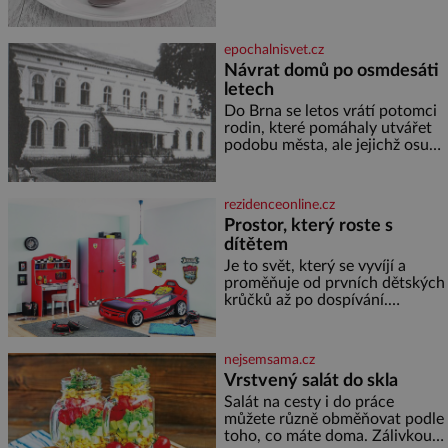
600 g žlutého melounu 100 ml
sladkého dezertního vína 50 g
cukru krystal 1 lžíci medu 200 g
epochalnisvet.cz
zakysané sm
Návrat domů po osmdesáti
letech
Do Brna se letos vrátí potomci
rodin, které pomáhaly utvářet
podobu města, ale jejichž osudy
dramaticky přerušila druhá
světová válka. Příběhy rodů
Placzek, Löw-Beer, Fuhrmann,
rezidenceonline.cz
Kohn a Stiassni se stanou
Prostor, který roste s
jednou z hlavních
dítětem
dramaturgických linií festivalu
židovské kultury ŠTETL FEST
Je to svět, který se vyvíjí a
2026. Některé návraty nejsou
proměňuje od prvních dětských
jednoduché. Místa, která si
krůčků až po dospívání.
člověk pamatuje z rodinných
Správně navržený pokoj
vyprávění, už dávno
podporuje bezpečí, kreativitu,
soustředění i odpočinek a
nejsemsama.cz
reaguje na každou etapu života
Vrstvený salát do skla
a specifické potřeby dítěte. Pro
Salát na cesty i do práce
nejmenší je klíčová
můžete různě obměňovat podle
jednoduchost, měkkost a
toho, co máte doma. Zálivkou
bezpečí, proto by pokoj