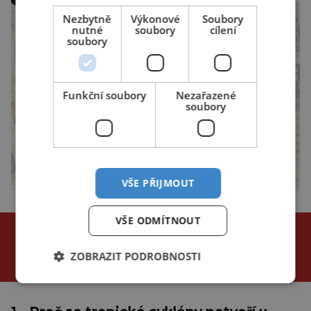
Nezbytně
Výkonové
Soubory
nutné
soubory
cílení
soubory
Funkční soubory
Nezařazené
soubory
VŠE PŘIJMOUT
VŠE ODMÍTNOUT
NEJČTENĚJŠÍ ČLÁNKY
za poslední
ZOBRAZIT PODROBNOSTI
24 hodin
3 dny
týden