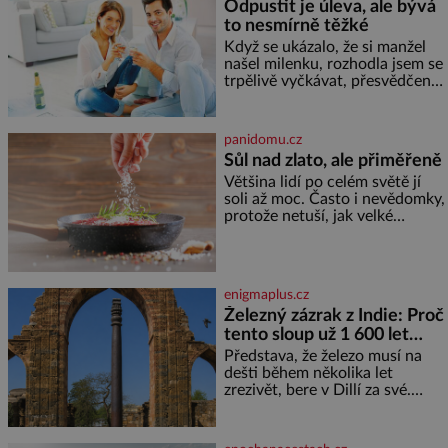
Odpustit je úleva, ale bývá
to nesmírně těžké
Když se ukázalo, že si manžel
našel milenku, rozhodla jsem se
trpělivě vyčkávat, přesvědčena,
že se dříve či později vrátí k
rodině. Možná je to jedna z
nejtěžších věcí na světě. Ale
panidomu.cz
každý, kdo s tím má nějaké
Sůl nad zlato, ale přiměřeně
zkušenosti, se zapřísahá, že
Většina lidí po celém světě jí
pokud odpustíte, znatelně se
soli až moc. Často i nevědomky,
vám uleví. Když se ke mně
protože netuší, jak velké
doneslo, že si manžel pořídil
množství se jí skrývá v
milenku,
průmyslově vyráběných
potravinách, dokonce i těch
sladkých. Sůl je zdravá Ale v
enigmaplus.cz
ani ne třetinovém množství, než
Železný zázrak z Indie: Proč
je pro většinu populace běžné.
tento sloup už 1 600 let
Její základní složky– sodík a
chlór – jsou zásadní pro
nezná rez?
Představa, že železo musí na
správné hospodaření
dešti během několika let
zrezivět, bere v Dillí za své.
Uprostřed komplexu Qutb stojí
více než sedm metrů vysoký
železný sloup, který už přibližně