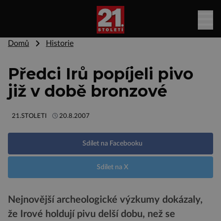
Domů
Historie
Předci Irů popíjeli pivo
již v době bronzové
21.STOLETI
20.8.2007
Sdílet na Facebooku
Sdílet na X
Nejnovější archeologické výzkumy dokázaly,
že Irové holdují pivu delší dobu, než se