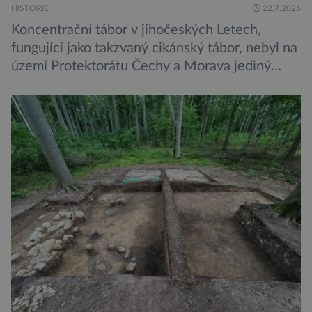
HISTORIE
22.7.2026
Koncentrační tábor v jihočeských Letech,
fungující jako takzvaný cikánský tábor, nebyl na
území Protektorátu Čechy a Morava jediný
takový. Další se nacházel na Moravě, konkrétně
v Hodoníně u Kunštátu. Jeho pozůstatky byly
nedávno odkrývány archeology. Někteří z asi
1400 Romů a Sintů, kteří byli v táboře
internováni, v něm vydechli naposledy. Jiné
čekal transport do […]