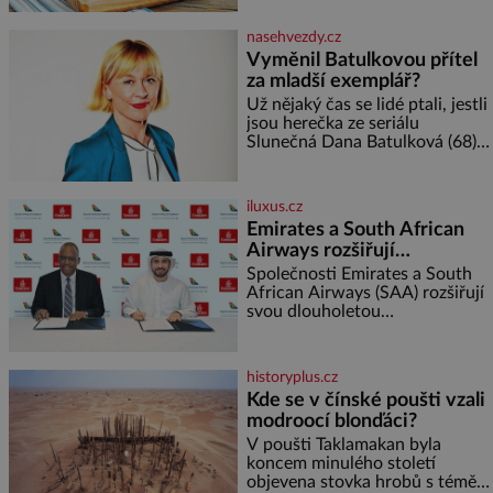
nerozmočila. Na 2 porce
je
potřebujete: ✿ 1/4 ledového
nasehvezdy.cz
nebo jiného salátu (římský salát,
Vyměnil Batulkovou přítel
polníček…) ✿ 1 malá konzerva
za mladší exemplář?
kukuřice ✿ ½ okurky ✿ 2
rajčata Zálivka: ✿ 4 lžíce
Už nějaký čas se lidé ptali, jestli
olivového oleje ✿ 1 lžíci
jsou herečka ze seriálu
citronové šťávy ✿ ½ stroužku
Slunečná Dana Batulková (68) a
její partner, režisér Ondřej Zajíc
(56), ještě vůbec spolu. Herečka
od sebe přítele od samého
iluxus.cz
začátku odhán
Emirates a South African
Airways rozšiřují
partnerství. Cestujícím
Společnosti Emirates a South
nově zpřístupní dalších
African Airways (SAA) rozšiřují
svou dlouholetou
devět destinací v jižní a
codesharovou spolupráci. Nová
střední Africe
reciproční dohoda zpřístupní
cestujícím devět dalších
historyplus.cz
destinací v jižní a střední Africe
Kde se v čínské poušti vzali
a u
modroocí blonďáci?
V poušti Taklamakan byla
koncem minulého století
objevena stovka hrobů s téměř