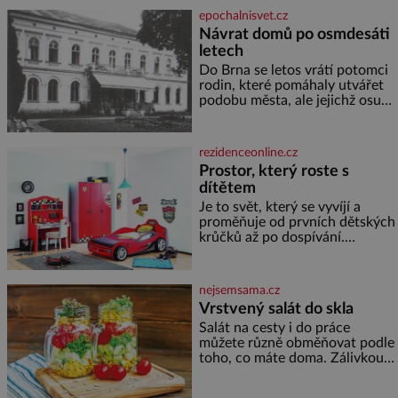
cukru krystal 1 lžíci medu 200 g
epochalnisvet.cz
zakysané sm
Návrat domů po osmdesáti
letech
Do Brna se letos vrátí potomci
rodin, které pomáhaly utvářet
podobu města, ale jejichž osudy
dramaticky přerušila druhá
světová válka. Příběhy rodů
Placzek, Löw-Beer, Fuhrmann,
rezidenceonline.cz
Kohn a Stiassni se stanou
Prostor, který roste s
jednou z hlavních
dítětem
dramaturgických linií festivalu
židovské kultury ŠTETL FEST
Je to svět, který se vyvíjí a
2026. Některé návraty nejsou
proměňuje od prvních dětských
jednoduché. Místa, která si
krůčků až po dospívání.
člověk pamatuje z rodinných
Správně navržený pokoj
vyprávění, už dávno
podporuje bezpečí, kreativitu,
soustředění i odpočinek a
nejsemsama.cz
reaguje na každou etapu života
Vrstvený salát do skla
a specifické potřeby dítěte. Pro
Salát na cesty i do práce
nejmenší je klíčová
můžete různě obměňovat podle
jednoduchost, měkkost a
toho, co máte doma. Zálivkou
bezpečí, proto by pokoj
ho zalijte až těsně před
miminka měl působit především
podáváním, aby zeleninu
klidně a útulně. Předškolní věk