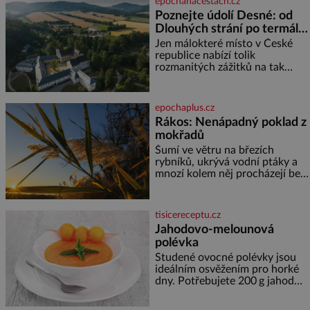
epochanacestach.cz
1 600 let odolává počasí
Poznejte údolí Desné: od
Dlouhých strání po termální
prameny
Jen málokteré místo v České
republice nabízí tolik
rozmanitých zážitků na tak
malém území jako údolí řeky
Desné v srdci Jeseníků. Během
jediného dne můžete
epochaplus.cz
nahlédnout do útrob jedné z
Rákos: Nenápadný poklad z
nejvýznamnějších vodních
mokřadů
elektráren v Evropě, vydat se na
horské hřebeny, projet se na
Šumí ve větru na březích
koloběžce a den zakončit
rybníků, ukrývá vodní ptáky a
poznáváním památek ve
mnozí kolem něj procházejí bez
Velkých Losinách nebo v
povšimnutí. Přesto právě rákos
termálním
pomáhal stavět domy, vyrábět
lodě, zapisovat první texty a
tisicereceptu.cz
inspiroval řadu pověstí. Tato
Jahodovo-melounová
skromná, ale užitečná rostlina
polévka
provází člověka už tisíce let.
Většina lidí vnímá rákos jen jako
Studené ovocné polévky jsou
obyčejnou kulisu letního
ideálním osvěžením pro horké
koupání. Stačí se však podívat
dny. Potřebujete 200 g jahod
600 g žlutého melounu 100 ml
sladkého dezertního vína 50 g