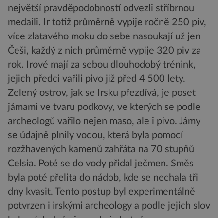
největší pravděpodobností odvezli stříbrnou
medaili. Ir totiž průměrně vypije ročně 250 piv,
více zlatavého moku do sebe nasoukají už jen
Češi, každý z nich průměrně vypije 320 piv za
rok. Irové mají za sebou dlouhodobý trénink,
jejich předci vařili pivo již před 4 500 lety.
Zelený ostrov, jak se Irsku přezdívá, je poset
jámami ve tvaru podkovy, ve kterých se podle
archeologů vařilo nejen maso, ale i pivo. Jámy
se údajně plnily vodou, která byla pomocí
rozžhavených kamenů zahřáta na 70 stupňů
Celsia. Poté se do vody přidal ječmen. Směs
byla poté přelita do nádob, kde se nechala tři
dny kvasit. Tento postup byl experimentálně
potvrzen i irskými archeology a podle jejich slov