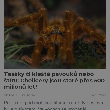
Tesáky či kleště pavouků nebo
štírů: Chelicery jsou staré přes 500
milionů let!
HISTORIE
PŘÍRODA
5.8.2026
Prostředí pod mořskou hladinou tehdy doslova
bujelo životem. Ve vodách se proháněli