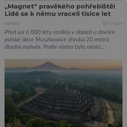
„Magnet“ pravěkého pohřebiště!
Lidé se k němu vraceli tisíce let
HISTORIE
13.7.2026
Před asi 6 000 lety vznikla v oblasti u dnešní
polské obce Muszkowice zhruba 20 metrů
dlouhá mohyla. Podle všeho bylo místo
vnímáno jako posvátné tisíce let. Experti tak
soudí z dalších, o dost mladších kruhových
mohyl, které se nacházejí v ose té starší. Na
archeologických pracích se podíleli experti ze
Západočeské univerzity v Plzni, […]