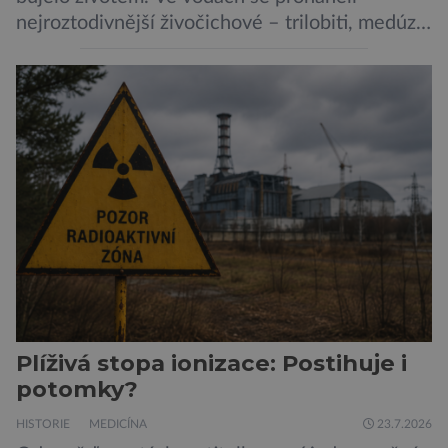
nejroztodivnější živočichové – trilobiti, medúzy
či hlavonožci. V dávném kambriu žil také
prazvláštní stonožce podobný tvor, který měl
zárodky zbraní typických pro dnešní pavouky.
Pavouci, štíři či klíšťata jsou členovci patřící do
skupiny klepítkatců. Vyznačují se takzvanými
chelicerami, které u nich představují právě […]
Plíživá stopa ionizace: Postihuje i
potomky?
HISTORIE
MEDICÍNA
23.7.2026