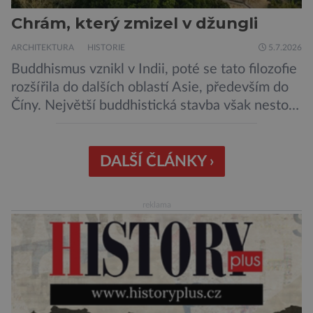
Chrám, který zmizel v džungli
ARCHITEKTURA
HISTORIE
5.7.2026
Buddhismus vznikl v Indii, poté se tato filozofie
rozšířila do dalších oblastí Asie, především do
Číny. Největší buddhistická stavba však nestojí
ani v Říši středu, ani v bývalé perle britského
impéria. Nalezneme jej na Jávě, exotickém
ostrově, který patří Indonésii Velkolepý chrám
DALŠÍ ČLÁNKY ›
zvaný Borobudur vznikl někdy kolem roku 800.
Historici odhadují, že práce na chrámu […]
reklama