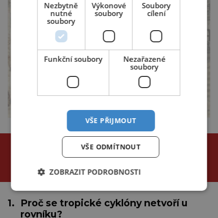
Nezbytně
Výkonové
Soubory
nutné
soubory
cílení
soubory
Funkční soubory
Nezařazené
soubory
VŠE PŘIJMOUT
NEJČTENĚJŠÍ ČLÁNKY
VŠE ODMÍTNOUT
za poslední
ZOBRAZIT PODROBNOSTI
24 hodin
3 dny
týden
1.
Proč se tropické cyklóny netvoří u
rovníku?