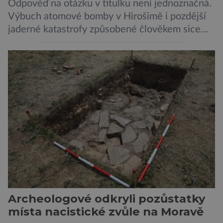
Odpověď na otázku v titulku není jednoznačná.
Výbuch atomové bomby v Hirošimě i pozdější
jaderné katastrofy způsobené člověkem sice
ukázaly, že silné dávky ionizace zabíjejí a že
slabší a dlouhodobé záření poškozuje DNA.
Přesto není stále zcela jasné, nakolik se mutace
vzniklé ozářením přenášejí na potomstvo. Před
pěti lety, těsně před 35. výročím výbuchu
Černobylské jaderné elektrárny, […]
Archeologové odkryli pozůstatky
místa nacistické zvůle na Moravě