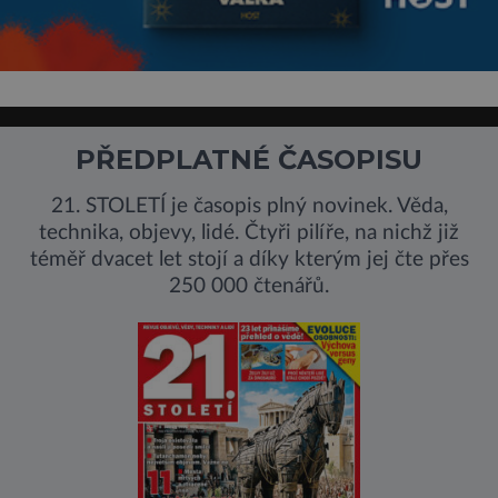
PŘEDPLATNÉ ČASOPISU
21. STOLETÍ je časopis plný novinek. Věda,
technika, objevy, lidé. Čtyři pilíře, na nichž již
téměř dvacet let stojí a díky kterým jej čte přes
250 000 čtenářů.