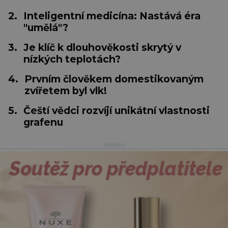
2.
Inteligentní medicína: Nastává éra
"umělá"?
3.
Je klíč k dlouhověkosti skrytý v
nízkých teplotách?
4.
Prvním člověkem domestikovaným
zvířetem byl vlk!
5.
Čeští vědci rozvíjí unikátní vlastnosti
grafenu
reklama