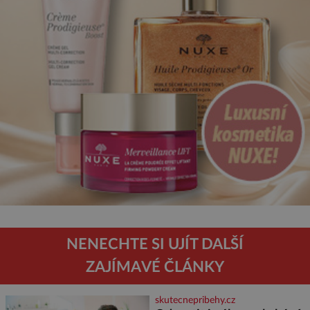
NENECHTE SI UJÍT DALŠÍ
ZAJÍMAVÉ ČLÁNKY
skutecnepribehy.cz