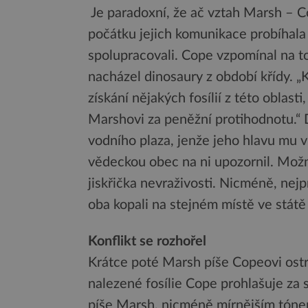
Je paradoxní, že ač vztah Marsh – Co
počátku jejich komunikace probíhala
spolupracovali. Cope vzpomínal na to
nacházel dinosaury z období křídy. „K
získání nějakých fosílií z této oblas
Marshovi za peněžní protihodnotu.“ 
vodního plaza, jenže jeho hlavu mu v
vědeckou obec na ni upozornil. Možn
jiskřička nevraživosti. Nicméně, nej
oba kopali na stejném místě ve státě
Konflikt se rozhořel
Krátce poté Marsh píše Copeovi ostrý
nalezené fosílie Cope prohlašuje za s
píše Marsh, nicméně mírnějším tóne