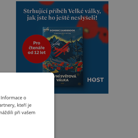
 Informace o
tnery, kteří je
máždili při vašem