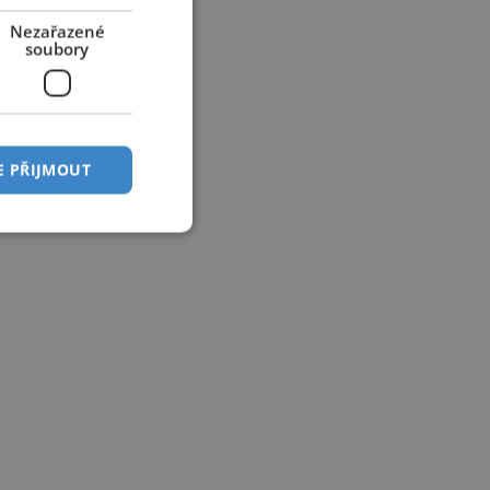
Nezařazené
soubory
E PŘIJMOUT