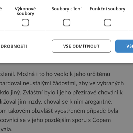
 svůj první článek. V té době sice ještě studuje,
é
Výkonové
Soubory cílení
Funkční soubory
obvyklá. Podobně jako Cope, i on nějaký čas tráví v
soubory
placené místo profesora paleontologie na
, protože jej stále podporuje jeho zámožný strýc.
 směrem na divoký západ, jeden z jeho pomocníků
ODROBNOSTI
VŠE ODMÍTNOUT
VŠ
ženil. Možná i to ho vedlo k jeho určitému
ardoval neustálými žádostmi, aby ve vybraných
kdo jiný. Zvláštní bylo i jeho přezíravé chováni k
žoval jim mzdy, choval se k nim arogantně.
nom takovém obzvlášť vyostřeném případě byla
acovníci se v jeho pozdějším sporu s Copem
vala.