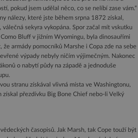
tí, pokud jsem udělal něco, co se nelíbí zase vám.“
y nálezy, které jste během srpna 1872 získal,
, válečná sekyra vykopána. Spor začal mít vskutku
 Como Bluff v jižním Wyomingu, byla dinosauřími
vit, že armády pomocníků Marshe i Copa zde na sebe
 otevřené výpady nebyly ničím výjimečným. Nakonec
zákonů o nabytí půdy na západě a jednoduše
upu.
vou stranu získával vlivná místa ve Washingtonu,
h získal přezdívku Big Bone Chief nebo-li Velký
 vědeckých časopisů. Jak Marsh, tak Cope touží být