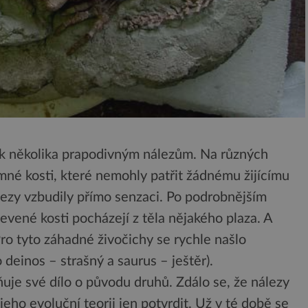
 k několika prapodivným nálezům. Na různých
mné kosti, které nemohly patřit žádnému žijícímu
álezy vzbudily přímo senzaci. Po podrobnějším
evené kosti pocházejí z těla nějakého plaza. A
o tyto záhadné živočichy se rychle našlo
deinos – strašný a saurus – ještěr).
je své dílo o původu druhů. Zdálo se, že nálezy
eho evoluční teorii jen potvrdit. Už v té době se