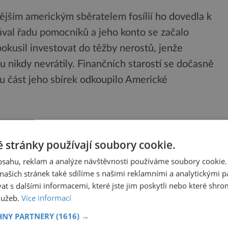
ějším americkým sběratelem fosílií ho dovedla k
val řadu pomocníků a jeho konto se začalo
okusil investovat do těžby nerostů, jenže
 nikdy nevrátily. Finančních starostí se dočasně
ou část jeho sbírek odkoupilo Americké
 než jeho sok, ale svou přírodovědeckou kariéru
 stránky používají soubory cookie.
t, se o jeho přírodovědných zájmech dozvěděl
obsahu, reklam a analýze návštěvnosti používáme soubory cookie.
konečně mohl opustit farmu a začít studovat. Možná
ašich stránek také sdílíme s našimi reklamními a analytickými par
 s dalšími informacemi, které jste jim poskytli nebo které shro
edek to, že ho ti někteří lidé považovali za podivína.
služeb.
Více informací
vi tvrdilo, že chtít se s ním seznámit bylo jako
HNY PARTNERY
(1616) →