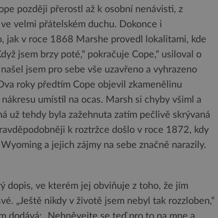
pe později přerostl až k osobní nenávisti, z
 ve velmi přátelském duchu. Dokonce i
, jak v roce 1868 Marshe provedl lokalitami, kde
dyž jsem brzy poté,“ pokračuje Cope,“ usiloval o
ti, našel jsem pro sebe vše uzavřeno a vyhrazeno
Dva roky předtím Cope objevil zkamenělinu
 nákresu umístil na ocas. Marsh si chyby všiml a
á už tehdy byla zažehnuta zatím pečlivě skrývaná
pravděpodobněji k roztržce došlo v roce 1872, kdy
 Wyoming a jejich zájmy na sebe značně narazily.
 dopis, ve kterém jej obviňuje z toho, že jím
vé. „Ještě nikdy v životě jsem nebyl tak rozzloben,“
m dodává: „Nehněvejte se teď pro to na mne a