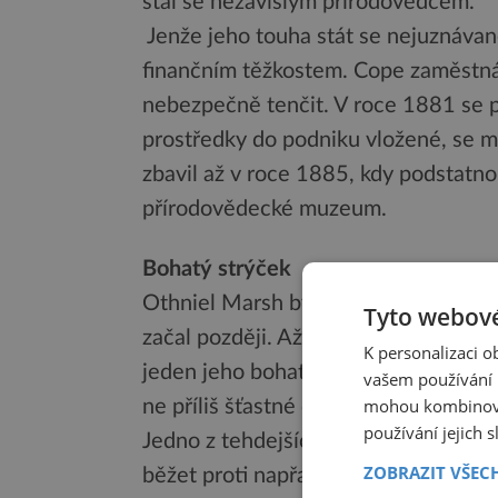
stal se nezávislým přírodovědcem.
Jenže jeho touha stát se nejuznávan
finančním těžkostem. Cope zaměstná
nebezpečně tenčit. V roce 1881 se p
prostředky do podniku vložené, se mu
zbavil až v roce 1885, kdy podstatn
přírodovědecké muzeum.
Bohatý strýček
Othniel Marsh byl o devět let starší
Tyto webové
začal později. Až když mu bylo 21 le
K personalizaci 
jeden jeho bohatý strýc. Marsh tak 
vašem používání n
mohou kombinovat
ne příliš šťastné dětství mělo za násl
používání jejich 
Jedno z tehdejších svědectví o Marsho
ZOBRAZIT VŠEC
běžet proti napřaženým vidlím.