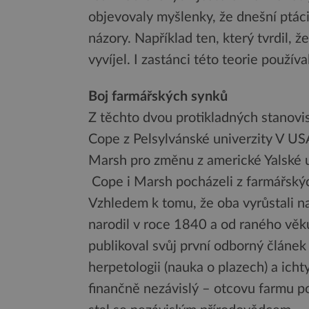
objevovaly myšlenky, že dnešní ptáci 
názory. Například ten, který tvrdil, ž
vyvíjel. I zastánci této teorie použív
Boj farmářských synků
Z těchto dvou protikladných stanovis
Cope z Pelsylvánské univerzity V USA
Marsh pro změnu z americké Yalské u
Cope i Marsh pocházeli z farmářskýc
Vzhledem k tomu, že oba vyrůstali na
narodil v roce 1840 a od raného věku
publikoval svůj první odborný článe
herpetologii (nauka o plazech) a icht
finančně nezávislý – otcovu farmu po 