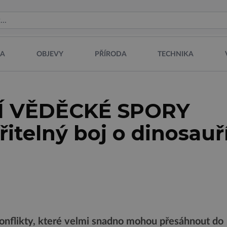
NA
OBJEVY
PŘÍRODA
TECHNIKA
Í VĚDĚCKÉ SPORY
itelný boj o dinosauř
i konflikty, které velmi snadno mohou přesáhnout do