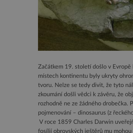
Začátkem 19. století došlo v Evropě
místech kontinentu byly ukryty ohro
tvoru. Nelze se tedy divit, že tyto n
zkoumání došli vědci k závěru, že obj
rozhodně ne ze žádného drobečka. Pr
pojmenování – dinosaurus (z řeckého 
V roce 1859 Charles Darwin uveřejňu
fosílií obrovských ještěrů mu mohou j