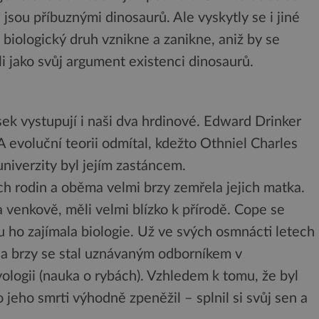
jsou příbuznými dinosaurů. Ale vyskytly se i jiné
e biologický druh vznikne a zanikne, aniž by se
ali jako svůj argument existenci dinosaurů.
ek vystupují i naši dva hrdinové. Edward Drinker
 evoluční teorii odmítal, kdežto Othniel Charles
niverzity byl jejím zastáncem.
h rodin a oběma velmi brzy zemřela jejich matka.
 venkově, měli velmi blízko k přírodě. Cope se
 ho zajímala biologie. Už ve svých osmnácti letech
k a brzy se stal uznávaným odborníkem v
yologii (nauka o rybách). Vzhledem k tomu, že byl
jeho smrti výhodně zpeněžil – splnil si svůj sen a