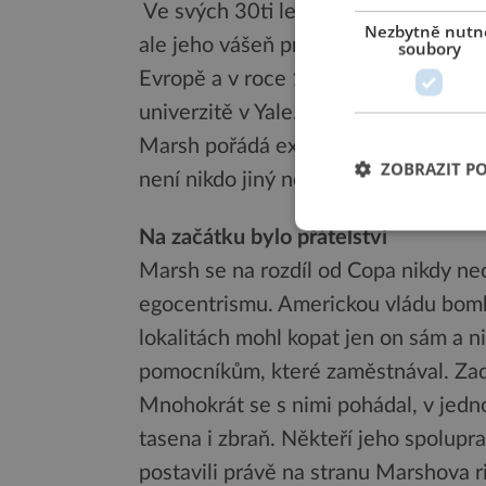
Ve svých 30ti letech Marsh publikuje
Nezbytně nutn
ale jeho vášeň pro zkameněliny je ne
soubory
Evropě a v roce 1865 pak přijímá ne
univerzitě v Yale. Může si to dovolit
Marsh pořádá expedice za fosíliemi
ZOBRAZIT P
není nikdo jiný než Buffalo Bill.
Na začátku bylo přátelství
Marsh se na rozdíl od Copa nikdy neo
egocentrismu. Americkou vládu bomb
lokalitách mohl kopat jen on sám a ni
pomocníkům, které zaměstnával. Zadr
Mnohokrát se s nimi pohádal, v jed
tasena i zbraň. Někteří jeho spolupr
postavili právě na stranu Marshova ri