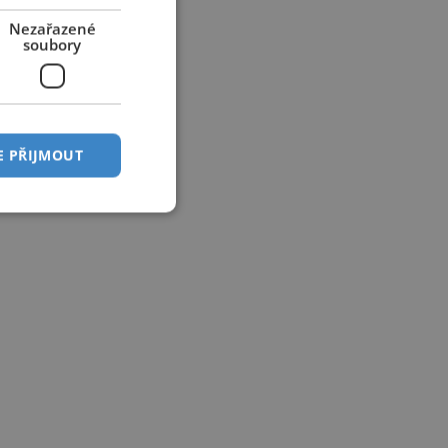
Nezařazené
soubory
E PŘIJMOUT