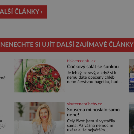
ienty, jsou rybí konzervy kompletní potravinou,“ říká
 specialista Colin Robertson a zdůrazňuje […]
ALŠÍ ČLÁNKY ›
NENECHTE SI UJÍT DALŠÍ ZAJÍMAVÉ ČLÁNKY
tisicereceptu.cz
Čočkový salát se šunkou
Je lehký, zdravý, a když si k
u
němu dáte opečený chléb
rně
nebo čerstvou bagetku, bude
chutnat jedna báseň.
Suroviny 250 g vaší oblíbené
čočky 150 g cherry rajčátek 1
né
velká červená cibule 2 lžíce
out
skutecnepribehy.cz
ám
Souseda mi poslalo samo
nebe!
ní
la
Celý život jsem si vystačila
ají
sama. Až vážná nemoc mi
í
ukázala, že největším