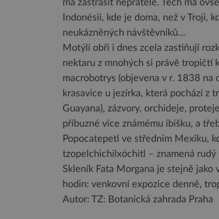
má zastrašit nepřátele. Těch má ovšem
Indonésii, kde je doma, než v Troji, 
neukázněných návštěvníků…
Motýlí obři i dnes zcela zastiňují roz
nektaru z mnohých si právě tropičtí 
macrobotrys (objevena v r. 1838 na os
krasavice u jezírka, která pochází z 
Guayana), zázvory, orchideje, proteje
příbuzné více známému ibišku, a třeb
Popocatepetl ve středním Mexiku, k
tzopelchichilxóchitl – znamená rudý 
Skleník Fata Morgana je stejně jako
hodin: venkovní expozice denně, trop
Autor: TZ: Botanická zahrada Praha