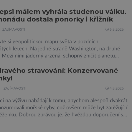
e, Hagridovu chýši i učebny, ve kterých si můžete
epsi málem vyhrála studenou válku.
ouzla na vlastní kůži. Nechte tedy mudlovské starosti
monádu dostala ponorky i křižník
veřmi. Neplecha byla zahájena. Dopis z Bradavic
ále nepřišel, ale […]
ZAJÍMAVOSTI
6.8.2026
te si geopolitickou mapu světa v pozdních
tých letech. Na jedné straně Washington, na druhé
Mezi nimi jaderný arzenál schopný zničit planetu
rát dokola, železná opona a miliony vojáků v
dravého stravování: Konzervované
tní pohotovosti. A pak je tu Donald Kendall, generální
nky!
společnosti PepsiCo, který se v květnu roku 1989 stává
m flotily, jež čítá sedmnáct […]
ZAJÍMAVOSTI
4.8.2026
ci na výživu nabádají k tomu, abychom alespoň dvakrát
onzumovali mořské ryby, což ovšem může být zatěžující
ěženku. Dobrou zprávou je, že hvězdou doporučení se
ly konzervované sardinky, které si může dovolit
 každý „Místo toho, aby poskytovaly izolované