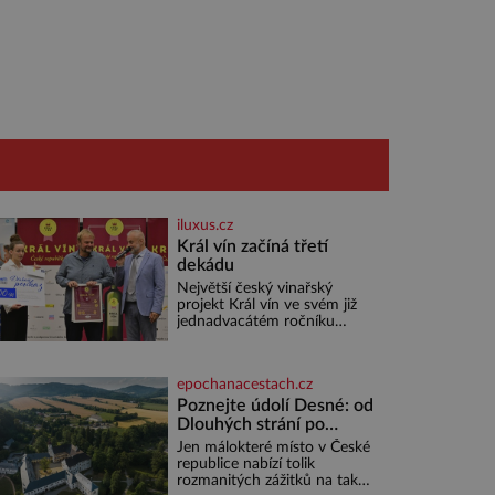
iluxus.cz
Král vín začíná třetí
dekádu
Největší český vinařský
projekt Král vín ve svém již
jednadvacátém ročníku
představil nejlepší domácí
vína. Ta vybírala odborná
porota z celkem 1260 vzorků
epochanacestach.cz
od 157 vinařů. Král vín, který
se – i pře
Poznejte údolí Desné: od
Dlouhých strání po
termální prameny
Jen málokteré místo v České
republice nabízí tolik
rozmanitých zážitků na tak