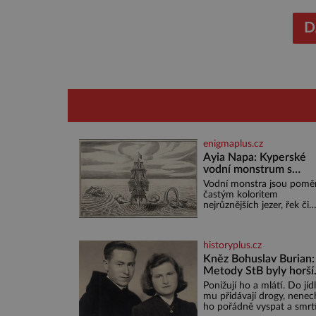
mononutr
nutriční
D
enigmaplus.cz
Ayia Napa: Kyperské
vodní monstrum s
mírumilovnou povaho
Vodní monstra jsou pomě
častým koloritem
nejrůznějších jezer, řek či
ostrovů. Mnozí skeptici to
přikládají hlavně snaze da
místo zviditelnit a přitáhn
historyplus.cz
k němu pozornost záhad
nakloněných turi
Kněz Bohuslav Burian:
Metody StB byly horší
než gestapácké trýzně
Ponižují ho a mlátí. Do jíd
mu přidávají drogy, nenech
ho pořádně vyspat a smrt