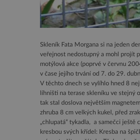
Skleník Fata Morgana si na jeden den
veřejnost nedostupný a mohl projít p
motýlová akce (poprvé v červnu 200
v čase jejího trvání od 7. do 29. dub
V těchto dnech se vylíhlo hned 8 nej
líhništi na terase skleníku ve stejný
tak stal doslova největším magnetem
zhruba 8 cm velkých kukel, před zrak
„chlupatá“ tykadla, a samečci ještě ch
kresbou svých křídel: Kresba na špič