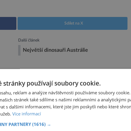
Sdílet na X
Další článek
Největší dinosauři Austrálie
VISEJÍCÍ ČLÁNKY
 stránky používají soubory cookie.
obsahu, reklam a analýze návštěvnosti používáme soubory cookie.
icky modifikovaní bíglové mohou
ašich stránek také sdílíme s našimi reklamními a analytickými par
adějí pro alergiky
 s dalšími informacemi, které jste jim poskytli nebo které shro
služeb.
Více informací
ZAJÍMAVOSTI
7.8.2026
HNY PARTNERY
(1616) →
u milovníky psů, alespoň jeden se vyskytuje ve 42 %