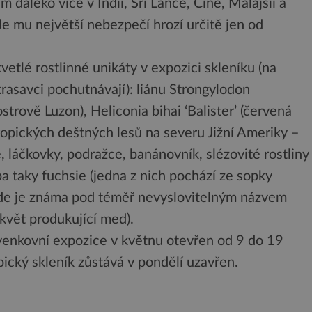
 daleko více v Indii, Srí Lance, Číně, Malajsii a
kde mu největší nebezpečí hrozí určitě jen od
kvetlé rostlinné unikáty v expozici skleníku (na
krasavci pochutnávají): liánu Strongylodon
trově Luzon), Heliconia bihai ‘Balister’ (červená
tropických deštných lesů na severu Jižní Ameriky –
, láčkovky, podražce, banánovník, slézovité rostliny
a taky fuchsie (jedna z nich pochází ze sopky
de je známa pod téměř nevyslovitelným názvem
květ produkující med).
 venkovní expozice v květnu otevřen od 9 do 19
ický skleník zůstává v pondělí uzavřen.