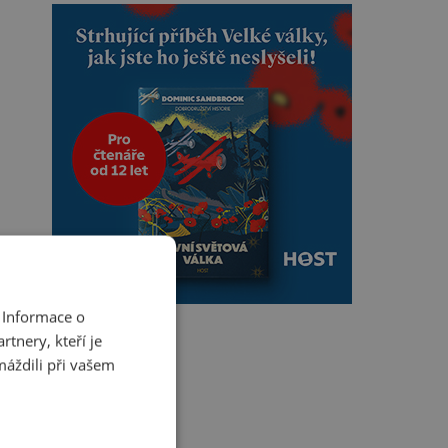
 Informace o
tnery, kteří je
máždili při vašem