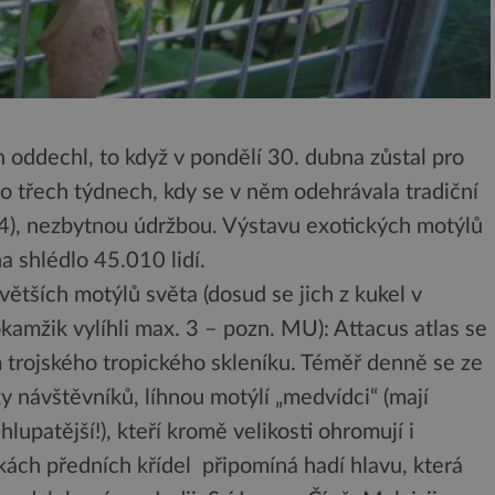
 oddechl, to když v pondělí 30. dubna zůstal pro
o třech týdnech, kdy se v něm odehrávala tradiční
4), nezbytnou údržbou. Výstavu exotických motýlů
na shlédlo 45.010 lidí.
větších motýlů světa (dosud se jich z kukel v
 okamžik vylíhli max. 3 – pozn. MU): Attacus atlas se
 trojského tropického skleníku. Téměř denně se ze
y návštěvníků, líhnou motýlí „medvídci“ (mají
lupatější!), kteří kromě velikosti ohromují i
kách předních křídel připomíná hadí hlavu, která