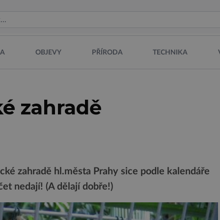
NA
OBJEVY
PŘÍRODA
TECHNIKA
ké zahradě
cké zahradě hl.města Prahy sice podle kalendáře
et nedají! (A dělají dobře!)