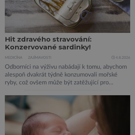
Hit zdravého stravování:
Konzervované sardinky!
MEDICÍNA
ZAJÍMAVOSTI
4.8.2026
Odborníci na výživu nabádají k tomu, abychom
alespoň dvakrát týdně konzumovali mořské
ryby, což ovšem může být zatěžující pro
peněženku. Dobrou zprávou je, že hvězdou
doporučení se nyní staly konzervované
sardinky, které si může dovolit opravdu každý
„Místo toho, aby poskytovaly izolované
mononutrienty, jsou rybí konzervy kompletní
potravinou,“ říká nutriční specialista Colin