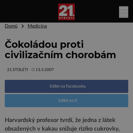
Domů
Medicína
Čokoládou proti
civilizačním chorobám
21.STOLETI
13.3.2007
Sdílet na Facebooku
Sdílet na X
Harvardský profesor tvrdí, že jedna z látek
obsažených v kakau snižuje riziko cukrovky,