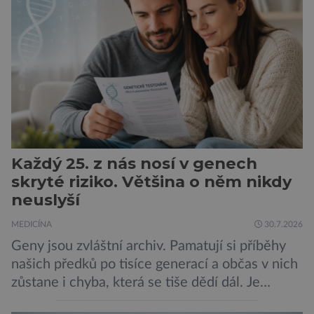
stojí změny v mozku vyvolané těhotenstvím!
Poporodní mozková mlha, v angličtině […]
Každý 25. z nás nosí v genech
skryté riziko. Většina o něm nikdy
neuslyší
MEDICÍNA
30.7.2026
Geny jsou zvláštní archiv. Pamatují si příběhy
našich předků po tisíce generací a občas v nich
zůstane i chyba, která se tiše dědí dál. Je
nenápadná. Nepůsobí bolest ani únavu. Člověk