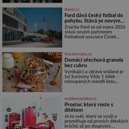
neprozradí – ostatně ani
nemůže, protože žádné nemá,
iluxus.cz
spokojí se lupič s několika
Ford dává český fotbal do
měďáky a štůčky látky. Zraněná
pohybu. Stává se novým
žena pár dní nato umírá. Je to
partnerem FAČR
muž nebývale krutý. Jeho činy
Značka Ford se od srpna 2026
budí hrůzu ještě dlouho po jeho
stává novým partnerem
smrti
Fotbalové asociace České
republiky. V rámci tříleté
spolupráce zajistí mobilitu
asociace, reprezentačních týmů
tisicereceptu.cz
i českého fotbalu v regionech.
Domácí ořechová granola
Partner
bez cukru
Vynikající a zdravá snídaně je
tu! Suroviny Vždy 1 šálek –
neloupaných mandlí kešu
ořechů vlašských ořechů
slunečnicových semínek
semínek dýně rozinek 3 šálky
rezidenceonline.cz
ovesných vloček 1 lžíce mlet
Prostor, který roste s
dítětem
Je to svět, který se vyvíjí a
proměňuje od prvních dětských
krůčků až po dospívání.