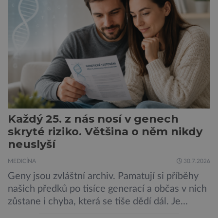
novorozence. Nyní se však ukazuje, že za tím
stojí změny v mozku vyvolané těhotenstvím!
Poporodní mozková mlha, v angličtině […]
Každý 25. z nás nosí v genech
skryté riziko. Většina o něm nikdy
neuslyší
MEDICÍNA
30.7.2026
Geny jsou zvláštní archiv. Pamatují si příběhy
našich předků po tisíce generací a občas v nich
zůstane i chyba, která se tiše dědí dál. Je
nenápadná. Nepůsobí bolest ani únavu. Člověk