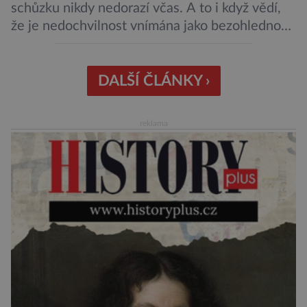
schůzku nikdy nedorazí včas. A to i když vědí,
že je nedochvilnost vnímána jako bezohlednost
či projev nedostatečné úcty k protistraně.
Nejnovější průzkumy ukazují, že za to lidé, kteří
chodí chronicky pozdě, možná úplně nemohou.
DALŠÍ ČLÁNKY ›
Jaké jsou nejčastější příčiny nedochvilnosti? A
dá se s ní bojovat? […]
reklama