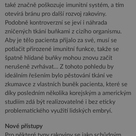
také značně poškozuje imunitní systém, a tím
otevírá bránu pro další rozvoj rakoviny.
Podobně kontroverzní se jeví i náhrada
zničených tkání buňkami z cizího organismu.
Aby je tělo pacienta přijalo za své, musí se
potlačit přirozené imunitní funkce, takže se
špatně hlídané buňky mohou znovu začít
nerušeně zvrhávat… Z tohoto pohledu by
ideálním řešením bylo pěstování tkání ve
zkumavce z vlastních buněk pacienta, které se
díky posledním několika korejským a americkým
studiím zdá být realizovatelné i bez eticky
problematického využití lidských embryí.
Nové přístupy
Pro některé typy rakoviny se jako schůdným