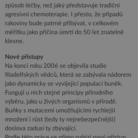
způsob léčby, než jaký představuje tradiční
agresivní chemoterapie. I přesto, že případů
rakoviny bude patrně přibývat, v celkovém
měřítku jako příčina úmrtí do 50 let znatelně
klesne.
Nové přístupy
Na konci roku 2006 se objevila studie
filadelfských vědců, která se zabývala nádorem
jako dynamicky se vyvíjející populací buněk.
Fungují u nich stejné principy přírodního
výběru, jako u živých organismů v přírodě.
Buňky s mutacemi umožňujícími rychlejší
množení i růst (tedy ty nejnebezpečnější)
doslova zadusí ty zbývající.
Podle této práce se přímo nabízí nový přístup