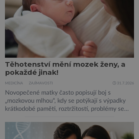
Robertson a zdůrazňuje […]
Těhotenství mění mozek ženy, a
pokaždé jinak!
MEDICÍNA
ZAJÍMAVOSTI
31.7.2026
Novopečené matky často popisují boj s
„mozkovou mlhou“, kdy se potýkají s výpadky
krátkodobé paměti, roztržitostí, problémy se
vyjádřit či neschopností udržet pozornost. Tyto
obtíže byly dlouhou dobu připisovány
nedostatku spánku a stresu při péči o