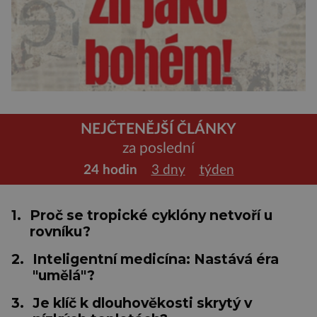
NEJČTENĚJŠÍ ČLÁNKY
za poslední
24 hodin
3 dny
týden
1.
Proč se tropické cyklóny netvoří u
rovníku?
2.
Inteligentní medicína: Nastává éra
"umělá"?
3.
Je klíč k dlouhověkosti skrytý v