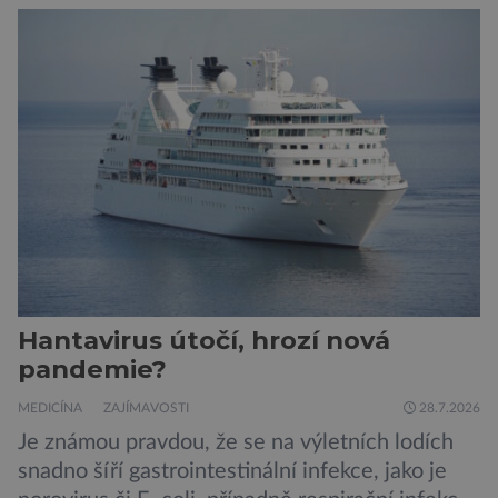
o ní nemusí vědět celý život. Přesto může
jednou rozhodnout o zdraví jeho dítěte. Právě
to je případ řady dědičných onemocnění,
například cystické fibrózy, […]
Hantavirus útočí, hrozí nová
pandemie?
MEDICÍNA
ZAJÍMAVOSTI
28.7.2026
Je známou pravdou, že se na výletních lodích
snadno šíří gastrointestinální infekce, jako je