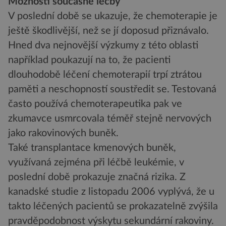
Možnosti současné léčby
V poslední době se ukazuje, že chemoterapie je
ještě škodlivější, než se jí doposud přiznávalo.
Hned dva nejnovější výzkumy z této oblasti
například poukazují na to, že pacienti
dlouhodobě léčení chemoterapií trpí ztrátou
paměti a neschopností soustředit se. Testovaná
často používá chemoterapeutika pak ve
zkumavce usmrcovala téměř stejně nervových
jako rakovinových buněk.
Také transplantace kmenových buněk,
využívaná zejména při léčbě leukémie, v
poslední době prokazuje značná rizika. Z
kanadské studie z listopadu 2006 vyplývá, že u
takto léčených pacientů se prokazatelně zvýšila
pravděpodobnost výskytu sekundární rakoviny.