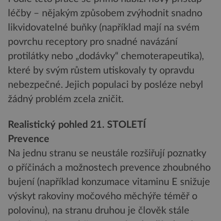
léčby – nějakým způsobem zvýhodnit snadno
likvidovatelné buňky (například mají na svém
povrchu receptory pro snadné navázání
protilátky nebo „dodávky“ chemoterapeutika),
které by svým růstem utiskovaly ty opravdu
nebezpečné. Jejich populaci by posléze nebyl
žádný problém zcela zničit.
Realistický pohled 21. STOLETÍ
Prevence
Na jednu stranu se neustále rozšiřují poznatky
o příčinách a možnostech prevence zhoubného
bujení (například konzumace vitaminu E snižuje
výskyt rakoviny močového měchýře téměř o
polovinu), na stranu druhou je člověk stále