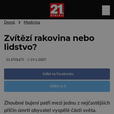
Domů
Medicína
Zvítězí rakovina nebo
lidstvo?
21.STOLETI
19.1.2007
Sdílet na Facebooku
Sdílet na X
Zhoubné bujení patří mezi jednu z nejčastějších
příčin úmrtí obyvatel vyspělé části světa.