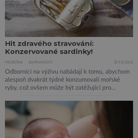
Hit zdravého stravování:
Konzervované sardinky!
MEDICÍNA
ZAJÍMAVOSTI
4.8.2026
Odborníci na výživu nabádají k tomu, abychom
alespoň dvakrát týdně konzumovali mořské
ryby, což ovšem může být zatěžující pro
peněženku. Dobrou zprávou je, že hvězdou
doporučení se nyní staly konzervované
sardinky, které si může dovolit opravdu každý
„Místo toho, aby poskytovaly izolované
mononutrienty, jsou rybí konzervy kompletní
potravinou,“ říká nutriční specialista Colin