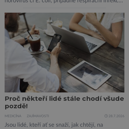
norovirus či E. coli, případně respirační infekce,
jak tomu bylo na počátku pandemie covidu.
Ovšem slyšet o prvním ohnisku hantaviru na
výletní lodi bylo znepokojivé i pro odborníky.
Zdá se, že nebezpečí bylo prozatím zažehnáno.
Máme se bát nové pandemie? Hantavirus […]
Proč někteří lidé stále chodí všude
pozdě!
MEDICÍNA
ZAJÍMAVOSTI
28.7.2026
Jsou lidé, kteří ať se snaží, jak chtějí, na