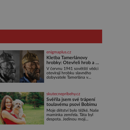
enigmaplus.cz
Kletba Tamerlánovy
hrobky: Otevřeli hrob a za
dva dny začala invaze do
V červnu 1941 sovětští vědci
SSSR. Náhoda, nebo
otevírají hrobku slavného
varování?
dobyvatele Tamerlána v
uzbeckém Samarkandu. O
dva dny později nacistické
Německo zahajuje operaci
skutecnepribehy.cz
Barbarossa a napadá
Sovětský svaz. Shoda dat je
Svěřila jsem své trápení
toulavému psovi Bobimu
Moje dětství bylo těžké. Naše
maminka zemřela. Táta byl
despota. Jedinou mojí
spřízněnou duší se stal
toulavý pejsek Bobi. Doma