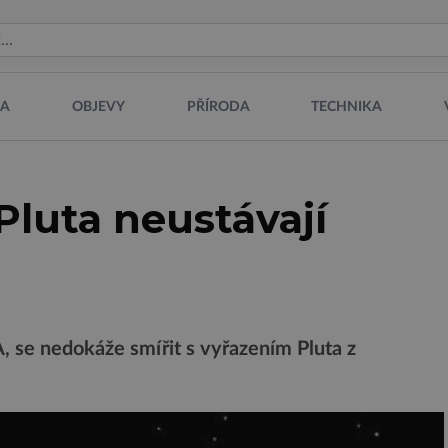
NA
OBJEVY
PŘÍRODA
TECHNIKA
luta neustávají
 se nedokáže smířit s vyřazením Pluta z