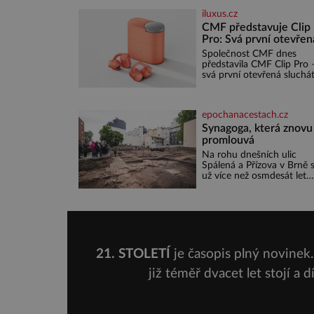
Fascinující stará malebná
iluxus.cz
městečka či třeba
dechberoucí útesy. Druhý
CMF představuje Clip
největší italský ostrov o
Pro: Svá první otevřen
velikosti přibližně jedné
sluchátka
Společnost CMF dnes
třetiny České republiky vá
představila CMF Clip Pro 
ohromí nejen svými plážemi s
svá první otevřená sluchát
bílým pískem jako v Karibi
vytvořená s cílem nabídn
ale i divokou krajinou, také
zážitek z poslechu, který
bohatou historií i
působí stejně přirozeně, j
luxusem.Zjistěte,
epochanacestach.cz
zní. CMF Clip Pro jsou
navržena pro lid
Synagoga, která znovu
promlouvá
Na rohu dnešních ulic
Spálená a Přízova v Brně 
už více než osmdesát let
nachází prázdná parcela. 
málokdo z kolemjdoucích
tuší, že právě zde stála je
největších synagog v česk
zemích – monumentální
stavba, která byla po
desetiletí symbolem
21. STOLETÍ
je časopis plný novinek. 
sebevědomé a prosperujíc
židovské komunity. Brněn
již téměř dvacet let stojí a 
Velká synagoga byla
slavnostně otevřena v roc