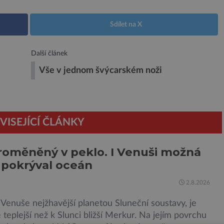
Sdílet na X
Další článek
Vše v jednom švýcarském noži
VISEJÍCÍ ČLÁNKY
roměněný v peklo. I Venuši možná
 pokrýval oceán
2.8.2026
Venuše nejžhavější planetou Sluneční soustavy, je
teplejší než k Slunci bližší Merkur. Na jejím povrchu