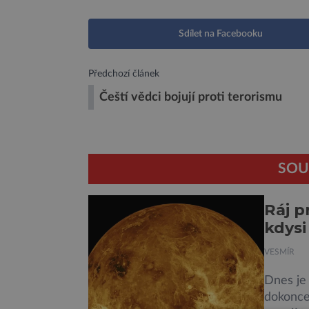
Sdílet na Facebooku
Předchozí článek
Čeští vědci bojují proti terorismu
SOU
Ráj p
kdysi
VESMÍR
Dnes je 
dokonce 