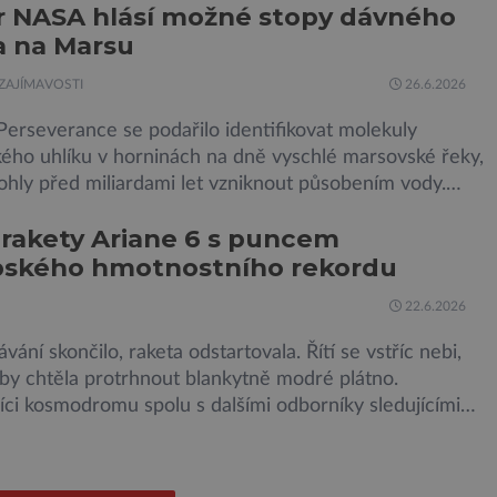
r NASA hlásí možné stopy dávného
 stavu. Nyní ji čeká další etapa její mise, jejíž ambicí je
a na Marsu
dosud nejpodrobnější […]
ZAJÍMAVOSTI
26.6.2026
erseverance se podařilo identifikovat molekuly
kého uhlíku v horninách na dně vyschlé marsovské řeky,
ohly před miliardami let vzniknout působením vody.
snad o dávném životě na planetě? Měření provedená
 rakety Ariane 6 s puncem
jem Sherloc, umístěném na roveru Perseverance,
pského hmotnostního rekordu
kovala organický uhlík v jílovcích z výchozů, což jsou
 podzemní lávové proudy vystupující na povrch, sopky
22.6.2026
vání skončilo, raketa odstartovala. Řítí se vstříc nebi,
by chtěla protrhnout blankytně modré plátno.
ci kosmodromu spolu s dalšími odborníky sledujícími
malu ani nedýchají. Vyjde všechno podle plánu, nebo se
kazí? Ariane 6 – tak se nazývá systém nosných raket
 kosmické agentury (ESA), který má sloužit pro účely