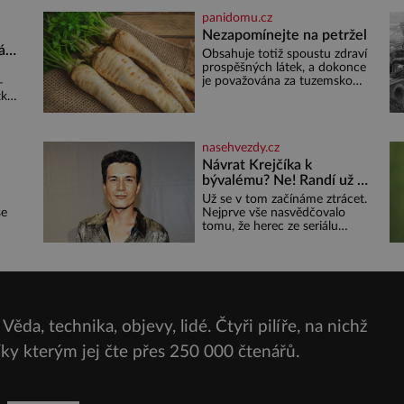
grilovací hliníkové misky
panidomu.cz
narovnejte nasucho kolečka
lilku.
Nezapomínejte na petržel
á
Obsahuje totiž spoustu zdraví
prospěšných látek, a dokonce
s
je považována za tuzemskou
–
superpotravinu. Zázrak plný
ka,
ku,
vitaminů V petrželi najdete
out
vitaminy B1, B2, B3, B6,
provitamin A, vitamin E a
ako
nasehvezdy.cz
velké množství vitamínu C
(nejvíce ho má nať, dokonce
Návrat Krejčíka k
třikrát více než pomeranč, v
bývalému? Ne! Randí už s
kořeni je také, ale je ho
jiným!
Už se v tom začínáme ztrácet.
desetkrát méně), a kyselinu
se
Nejprve vše nasvědčovalo
listovou. Ale
tomu, že herec ze seriálu
Jen
Kamarádi, Daniel Krejčík (32),
se po krachu manželství s
dna z
ředitelem školy Jiřím
ých
Vymětalem (43) vrátí ke
svému bývalému p
Věda, technika, objevy, lidé. Čtyři pilíře, na nichž
í
ská
díky kterým jej čte přes
250 000 čtenářů.
e