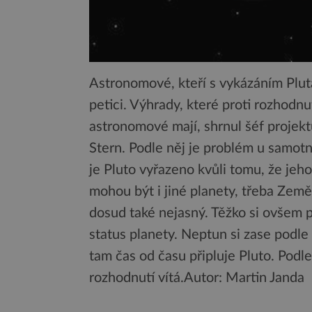
Astronomové, kteří s vykázáním Pluta
petici. Výhrady, které proti rozhodn
astronomové mají, shrnul šéf projek
Stern. Podle něj je problém u samotn
je Pluto vyřazeno kvůli tomu, že jeh
mohou být i jiné planety, třeba Země,
dosud také nejasný. Těžko si ovšem př
status planety. Neptun si zase podle
tam čas od času připluje Pluto. Pod
rozhodnutí vítá.
Autor: Martin Janda