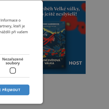
 Informace o
tnery, kteří je
máždili při vašem
Nezařazené
soubory
E PŘIJMOUT