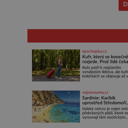
nejrůzně
D
epochaplus.cz
Kufr, který se konečn
rozjede. Proč lidé čeka
na kolečka téměř pět t
Kolo patří k nejstarším
let?
vynálezům lidstva, ale kuf
kolečkách se objevuje až 
20. století. Po tisíce let lid
vláčejí těžká zavazadla v
rukou, na zádech nebo je
nejsemsama.cz
nakládají na povozy. Stačí
přitom jediný nápad, připe
Sardinie: Karibik
ke kufru kolečka. Jenže p
uprostřed Středomoří,
ten nikdo dlouho nedosta
který vás okouzlí
Italský ostrov je nejen mí
Až jednou se na letišti oz
překrásných pláží, které s
věta, která změní
vyrovnají těm exotickým.
Najdete na něm i spousty
zajímavostí k objevování.