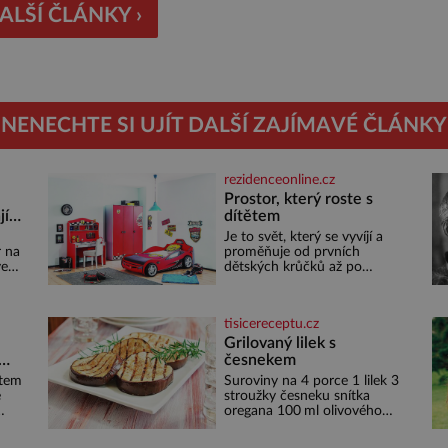
jších vesmírných misí, […]
ALŠÍ ČLÁNKY ›
NENECHTE SI UJÍT DALŠÍ ZAJÍMAVÉ ČLÁNKY
rezidenceonline.cz
ě
Prostor, který roste s
jí
dítětem
isíc
Je to svět, který se vyvíjí a
r na
proměňuje od prvních
ve
dětských krůčků až po
é
dospívání. Správně navržený
pokoj podporuje bezpečí,
kreativitu, soustředění i
tisicereceptu.cz
odpočinek a reaguje na
vnit
každou etapu života a
Grilovaný lilek s
rávě
specifické potřeby dítěte. Pro
česnekem
ne.
nejmenší je klíčová
stem
Suroviny na 4 porce 1 lilek 3
ve
jednoduchost, měkkost a
e
stroužky česneku snítka
bezpečí, proto by pokoj
oregana 100 ml olivového
miminka měl působit
oleje sůl Postup Na mírně
především klidně a útulně.
rozpálený gril nebo do
Předškolní věk je