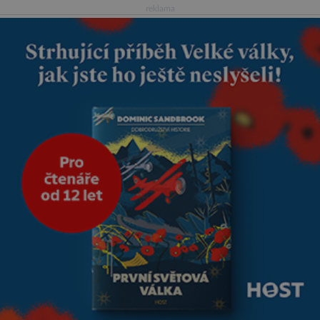
četnými milodary. Asi nejvíc
reklama
přitom vědce zaujal hrob
tříměsíčního chlapečka s
modrou filcovou čapkou, z níž
se draly blonďaté vlásky. Fakt,
že jsou těla dávných lidí
nesmírně dobře zachovalá,
přičítají odborníci zdejším
klimatickým podmínkám.
Sucho, prosolené písky a
extrémně