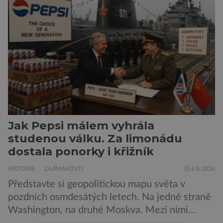
Nechte tedy mudlovské starosti přede dveřmi.
Neplecha byla zahájena. Dopis z Bradavic
možná stále nepřišel, ale […]
Jak Pepsi málem vyhrála
studenou válku. Za limonádu
dostala ponorky i křižník
HISTORIE
ZAJÍMAVOSTI
6.8.2026
Představte si geopolitickou mapu světa v
pozdních osmdesátých letech. Na jedné straně
Washington, na druhé Moskva. Mezi nimi