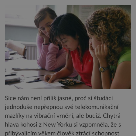
Sice nám není příliš jasné, proč si študáci
jednoduše nepřepnou své telekomunikační
mazlíky na vibrační vrnění, ale budiž. Chytrá
hlava kohosi z New Yorku si vzpomněla, že s
přibývajícím věkem člověk ztrácí schopnost