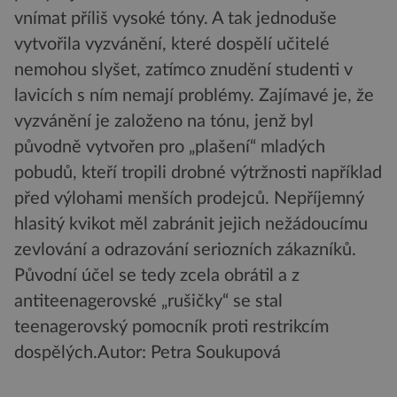
vnímat příliš vysoké tóny. A tak jednoduše
vytvořila vyzvánění, které dospělí učitelé
nemohou slyšet, zatímco znudění studenti v
lavicích s ním nemají problémy. Zajímavé je, že
vyzvánění je založeno na tónu, jenž byl
původně vytvořen pro „plašení“ mladých
pobudů, kteří tropili drobné výtržnosti například
před výlohami menších prodejců. Nepříjemný
hlasitý kvikot měl zabránit jejich nežádoucímu
zevlování a odrazování seriozních zákazníků.
Původní účel se tedy zcela obrátil a z
antiteenagerovské „rušičky“ se stal
teenagerovský pomocník proti restrikcím
dospělých.
Autor: Petra Soukupová