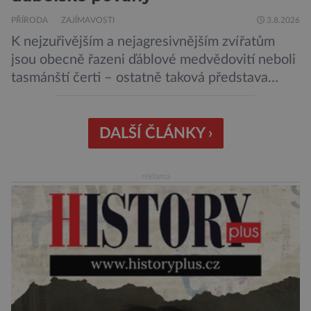
PŘÍRODA
ZAJÍMAVOSTI
3.8.2026
K nejzuřivějším a nejagresivnějším zvířatům
jsou obecně řazeni ďáblové medvědovití neboli
tasmánští čerti – ostatně taková představa
vyplývá i z jejich názvu. Tito největší draví
vačnatci, vyskytující se dnes již výhradně na
ostrově Tasmánie, si však takovou nálepku
DALŠÍ ČLÁNKY ›
vůbec nezaslouží. Fakticky se totiž spíše než o
zákeřné a nebezpečné vzteklouny jedná o
reklama
plaché živočichy. Velikostně […]