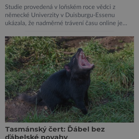
Studie provedená v loňském roce vědci z
německé Univerzity v Duisburgu-Essenu
ukázala, že nadměrné trávení času online je
spojeno s vyšší úrovní stresu, horší náladou a
vede k zanedbávání dalších aktivit. Zúčastnilo
se jí 900 dospělých Němců, kteří uvedli, že se v
posledním roce alespoň jednou zapojili do hraní
her, sledování pornografie, sledování sociálních
sítí […]
Tasmánský čert: Ďábel bez
ďábelské povahy