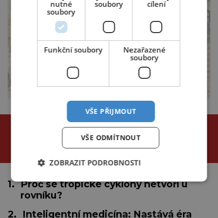
nutné
soubory
cílení
soubory
Funkční soubory
Nezařazené
soubory
VŠE PŘIJMOUT
NEJČTENĚJŠÍ ČLÁNKY
VŠE ODMÍTNOUT
za poslední
24 hodin
3 dny
týden
ZOBRAZIT PODROBNOSTI
1.
Proč se tropické cyklóny netvoří u
rovníku?
2.
Inteligentní medicína: Nastává éra