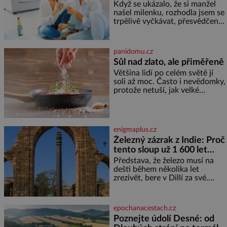
Když se ukázalo, že si manžel
našel milenku, rozhodla jsem se
trpělivě vyčkávat, přesvědčena,
že se dříve či později vrátí k
rodině. Možná je to jedna z
nejtěžších věcí na světě. Ale
panidomu.cz
každý, kdo s tím má nějaké
Sůl nad zlato, ale přiměřeně
zkušenosti, se zapřísahá, že
Většina lidí po celém světě jí
pokud odpustíte, znatelně se
soli až moc. Často i nevědomky,
vám uleví. Když se ke mně
protože netuší, jak velké
doneslo, že si manžel pořídil
množství se jí skrývá v
milenku,
průmyslově vyráběných
potravinách, dokonce i těch
sladkých. Sůl je zdravá Ale v
enigmaplus.cz
ani ne třetinovém množství, než
Železný zázrak z Indie: Proč
je pro většinu populace běžné.
tento sloup už 1 600 let
Její základní složky– sodík a
chlór – jsou zásadní pro
nezná rez?
Představa, že železo musí na
správné hospodaření
dešti během několika let
zrezivět, bere v Dillí za své.
Uprostřed komplexu Qutb stojí
více než sedm metrů vysoký
železný sloup, který už přibližně
epochanacestach.cz
1 600 let odolává počasí
Poznejte údolí Desné: od