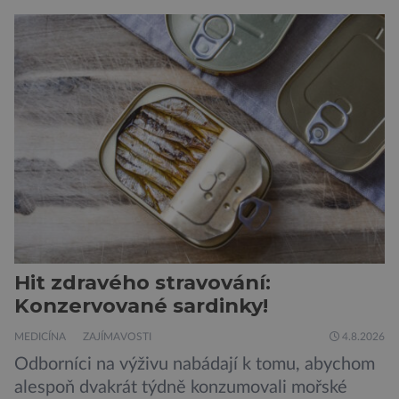
jaderný arzenál schopný zničit planetu
padesátkrát dokola, železná opona a miliony
vojáků v permanentní pohotovosti. A pak je tu
Donald Kendall, generální ředitel společnosti
PepsiCo, který se v květnu roku 1989 stává
admirálem flotily, jež čítá sedmnáct […]
Hit zdravého stravování:
Konzervované sardinky!
MEDICÍNA
ZAJÍMAVOSTI
4.8.2026
Odborníci na výživu nabádají k tomu, abychom
alespoň dvakrát týdně konzumovali mořské