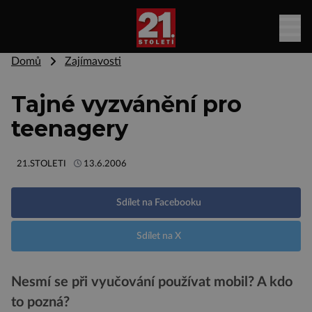
Domů
Zajímavosti
Tajné vyzvánění pro
teenagery
21.STOLETI
13.6.2006
Sdílet na Facebooku
Sdílet na X
Nesmí se při vyučování používat mobil? A kdo
to pozná?