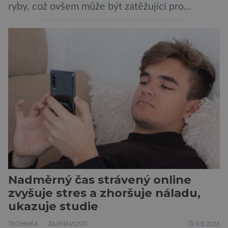
ryby, což ovšem může být zatěžující pro
peněženku. Dobrou zprávou je, že hvězdou
doporučení se nyní staly konzervované
sardinky, které si může dovolit opravdu každý
„Místo toho, aby poskytovaly izolované
mononutrienty, jsou rybí konzervy kompletní
potravinou,“ říká nutriční specialista Colin
Robertson a zdůrazňuje […]
Nadměrný čas strávený online
zvyšuje stres a zhoršuje náladu,
ukazuje studie
TECHNIKA
ZAJÍMAVOSTI
4.8.2026