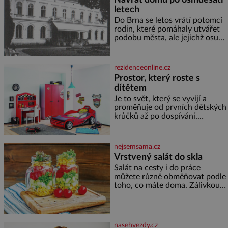
letech
Do Brna se letos vrátí potomci
rodin, které pomáhaly utvářet
podobu města, ale jejichž osudy
dramaticky přerušila druhá
světová válka. Příběhy rodů
Placzek, Löw-Beer, Fuhrmann,
rezidenceonline.cz
Kohn a Stiassni se stanou
Prostor, který roste s
jednou z hlavních
dítětem
dramaturgických linií festivalu
židovské kultury ŠTETL FEST
Je to svět, který se vyvíjí a
2026. Některé návraty nejsou
proměňuje od prvních dětských
jednoduché. Místa, která si
krůčků až po dospívání.
člověk pamatuje z rodinných
Správně navržený pokoj
vyprávění, už dávno
podporuje bezpečí, kreativitu,
soustředění i odpočinek a
nejsemsama.cz
reaguje na každou etapu života
Vrstvený salát do skla
a specifické potřeby dítěte. Pro
Salát na cesty i do práce
nejmenší je klíčová
můžete různě obměňovat podle
jednoduchost, měkkost a
toho, co máte doma. Zálivkou
bezpečí, proto by pokoj
ho zalijte až těsně před
miminka měl působit především
podáváním, aby zeleninu
klidně a útulně. Předškolní věk
nerozmočila. Na 2 porce
je
potřebujete: ✿ 1/4 ledového
nasehvezdy.cz