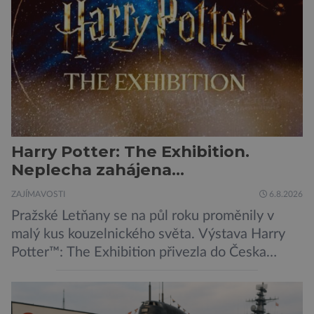
Harry Potter: The Exhibition.
Neplecha zahájena…
ZAJÍMAVOSTI
6.8.2026
Pražské Letňany se na půl roku proměnily v
malý kus kouzelnického světa. Výstava Harry
Potter™: The Exhibition přivezla do Česka
originální filmové kostýmy a rekvizity,
Bradavice, Hagridovu chýši i učebny, ve
kterých si můžete zkusit kouzla na vlastní kůži.