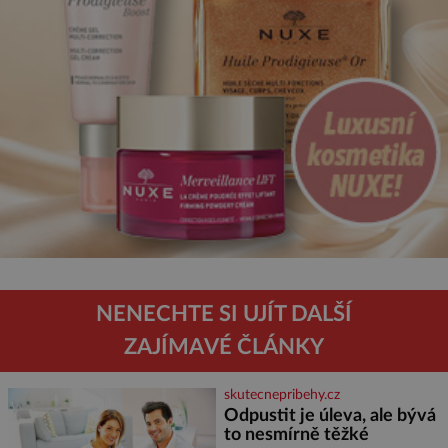
NENECHTE SI UJÍT DALŠÍ
ZAJÍMAVÉ ČLÁNKY
skutecnepribehy.cz
Odpustit je úleva, ale bývá
to nesmírně těžké