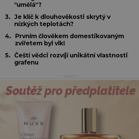
"umělá"?
3.
Je klíč k dlouhověkosti skrytý v
nízkých teplotách?
4.
Prvním člověkem domestikovaným
zvířetem byl vlk!
5.
Čeští vědci rozvíjí unikátní vlastnosti
grafenu
reklama