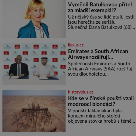
nebo jiného salátu (římský salát,
Vyměnil Batulkovou přítel
polníček…) ✿ 1 malá konzerva
za mladší exemplář?
kukuřice ✿ ½ okurky ✿ 2
rajčata Zálivka: ✿ 4 lžíce
Už nějaký čas se lidé ptali, jestli
olivového oleje ✿ 1 lžíci
jsou herečka ze seriálu
citronové šťávy ✿ ½ stroužku
Slunečná Dana Batulková (68) a
její partner, režisér Ondřej Zajíc
(56), ještě vůbec spolu. Herečka
od sebe přítele od samého
iluxus.cz
začátku odhán
Emirates a South African
Airways rozšiřují
partnerství. Cestujícím
Společnosti Emirates a South
nově zpřístupní dalších
African Airways (SAA) rozšiřují
svou dlouholetou
devět destinací v jižní a
codesharovou spolupráci. Nová
střední Africe
reciproční dohoda zpřístupní
cestujícím devět dalších
historyplus.cz
destinací v jižní a střední Africe
Kde se v čínské poušti vzali
a u
modroocí blonďáci?
V poušti Taklamakan byla
koncem minulého století
objevena stovka hrobů s téměř
netknutými mumiemi. Všichni
mrtví byli pohřbeni s úctou a