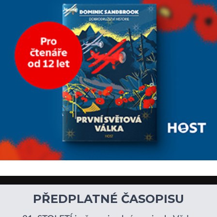
Sucho, prosolené písky a
extrémně
PŘEDPLATNÉ ČASOPISU