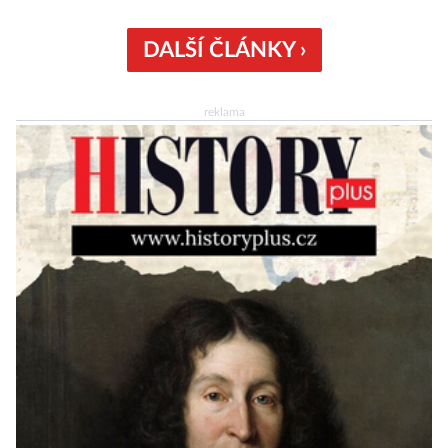
sledujícími start pomalu ani nedýchají. Vyjde
všechno podle plánu, nebo se něco pokazí?
DALŠÍ ČLÁNKY ›
Ariane 6 – tak se nazývá systém nosných raket
Evropské kosmické agentury (ESA), který má
reklama
sloužit pro účely nejrůznějších vesmírných misí,
[…]