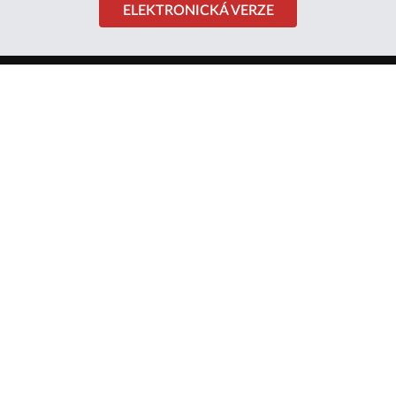
ELEKTRONICKÁ VERZE
Navštivte také naše další internetové
projekty:
Epochaplus.cz
NašeHvězdy.cz
PaníDomu.cz
TisíceReceptů.cz
SkutečnéPříběhy.cz
EpochaNaCestach.cz
21Stoleti.cz
EpochálníSvět.cz
iLuxus.cz
RezidenceOnline.cz
DarujteČasopis.cz