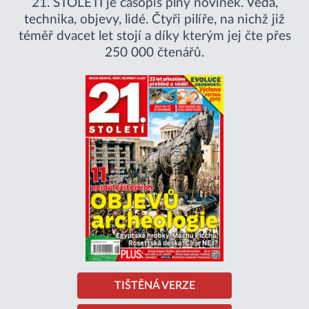
21. STOLETÍ je časopis plný novinek. Věda,
technika, objevy, lidé. Čtyři pilíře, na nichž již
téměř dvacet let stojí a díky kterým jej čte přes
250 000 čtenářů.
TIŠTĚNÁ VERZE