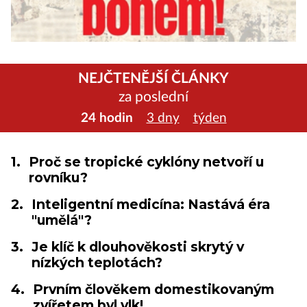
NEJČTENĚJŠÍ ČLÁNKY
za poslední
24 hodin
3 dny
týden
1.
Proč se tropické cyklóny netvoří u
rovníku?
2.
Inteligentní medicína: Nastává éra
"umělá"?
3.
Je klíč k dlouhověkosti skrytý v
nízkých teplotách?
4.
Prvním člověkem domestikovaným
zvířetem byl vlk!