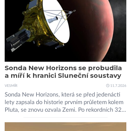
méně nápadné riziko. Podle některých
odborníků by už během příštích dvou let mohly
pokročilé systémy AI výrazně usnadnit
kybernetické útoky […]
Sonda New Horizons se probudila
a míří k hranici Sluneční soustavy
VESMÍR
11.7.2026
Sonda New Horizons, která se před jedenácti
lety zapsala do historie prvním průletem kolem
Pluta, se znovu ozvala Zemi. Po rekordních 321
dnech v hibernačním režimu se ve vzdálenosti
9,5 miliardy kilometrů od Země probrala a