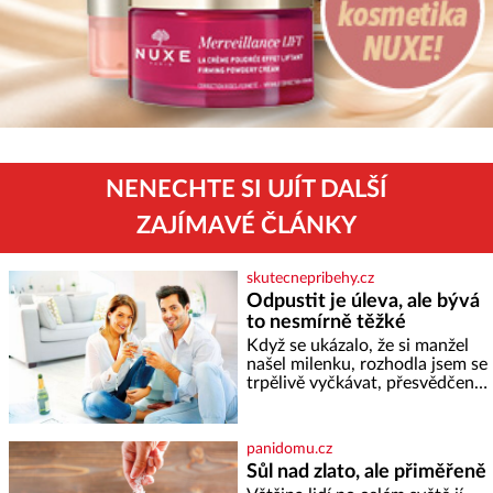
NENECHTE SI UJÍT DALŠÍ
ZAJÍMAVÉ ČLÁNKY
skutecnepribehy.cz
Odpustit je úleva, ale bývá
to nesmírně těžké
Když se ukázalo, že si manžel
našel milenku, rozhodla jsem se
trpělivě vyčkávat, přesvědčena,
že se dříve či později vrátí k
rodině. Možná je to jedna z
nejtěžších věcí na světě. Ale
panidomu.cz
každý, kdo s tím má nějaké
Sůl nad zlato, ale přiměřeně
zkušenosti, se zapřísahá, že