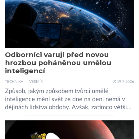
Odborníci varují před novou
hrozbou poháněnou umělou
inteligencí
TECHNIKA
VESMÍR
19.7.2026
Způsob, jakým způsobem tvůrci umělé
inteligence mění svět ze dne na den, nemá v
dějinách lidstva obdoby. Avšak, zatímco většina
pozornosti se soustředí na chatboty,
generování obrázků nebo automatizaci práce,
bezpečnostní experti upozorňují na mnohem