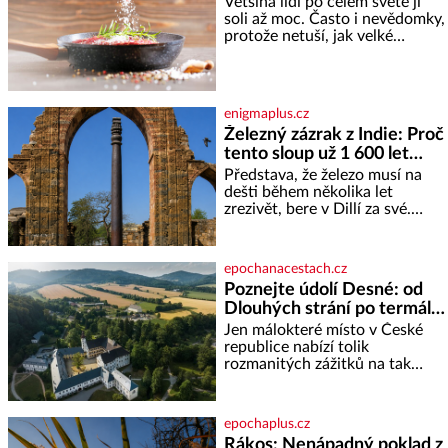
Většina lidí po celém světě jí
pokud odpustíte, znatelně se
soli až moc. Často i nevědomky,
vám uleví. Když se ke mně
protože netuší, jak velké
doneslo, že si manžel pořídil
množství se jí skrývá v
milenku,
průmyslově vyráběných
potravinách, dokonce i těch
sladkých. Sůl je zdravá Ale v
enigmaplus.cz
ani ne třetinovém množství, než
Železný zázrak z Indie: Proč
je pro většinu populace běžné.
tento sloup už 1 600 let
Její základní složky– sodík a
chlór – jsou zásadní pro
nezná rez?
Představa, že železo musí na
správné hospodaření
dešti během několika let
zrezivět, bere v Dillí za své.
Uprostřed komplexu Qutb stojí
více než sedm metrů vysoký
železný sloup, který už přibližně
epochanacestach.cz
1 600 let odolává počasí
Poznejte údolí Desné: od
Dlouhých strání po termální
prameny
Jen málokteré místo v České
republice nabízí tolik
rozmanitých zážitků na tak
malém území jako údolí řeky
Desné v srdci Jeseníků. Během
jediného dne můžete
epochaplus.cz
nahlédnout do útrob jedné z
Rákos: Nenápadný poklad z