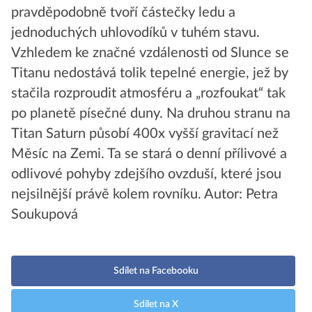
pravděpodobně tvoří částečky ledu a
jednoduchých uhlovodíků v tuhém stavu.
Vzhledem ke značné vzdálenosti od Slunce se
Titanu nedostává tolik tepelné energie, jež by
stačila rozproudit atmosféru a „rozfoukat“ tak
po planetě písečné duny. Na druhou stranu na
Titan Saturn působí 400x vyšší gravitací než
Měsíc na Zemi. Ta se stará o denní přílivové a
odlivové pohyby zdejšího ovzduší, které jsou
nejsilnější právě kolem rovníku.
Autor: Petra
Soukupová
Sdílet na Facebooku
Sdílet na X