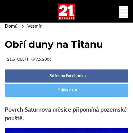
Domů
Vesmír
Obří duny na Titanu
21.STOLETI
9.5.2006
Sdílet na Facebooku
Sdílet na X
Povrch Saturnova měsíce připomíná pozemské
pouště.