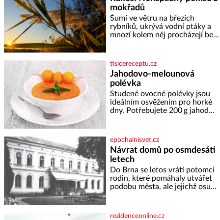
nejvýznamnějších vodních
mokřadů
elektráren v Evropě, vydat se na
horské hřebeny, projet se na
Šumí ve větru na březích
koloběžce a den zakončit
rybníků, ukrývá vodní ptáky a
poznáváním památek ve
mnozí kolem něj procházejí bez
Velkých Losinách nebo v
povšimnutí. Přesto právě rákos
termálním
pomáhal stavět domy, vyrábět
lodě, zapisovat první texty a
tisicereceptu.cz
inspiroval řadu pověstí. Tato
Jahodovo-melounová
skromná, ale užitečná rostlina
polévka
provází člověka už tisíce let.
Většina lidí vnímá rákos jen jako
Studené ovocné polévky jsou
obyčejnou kulisu letního
ideálním osvěžením pro horké
koupání. Stačí se však podívat
dny. Potřebujete 200 g jahod
600 g žlutého melounu 100 ml
sladkého dezertního vína 50 g
cukru krystal 1 lžíci medu 200 g
epochalnisvet.cz
zakysané sm
Návrat domů po osmdesáti
letech
Do Brna se letos vrátí potomci
rodin, které pomáhaly utvářet
podobu města, ale jejichž osudy
dramaticky přerušila druhá
světová válka. Příběhy rodů
Placzek, Löw-Beer, Fuhrmann,
rezidenceonline.cz