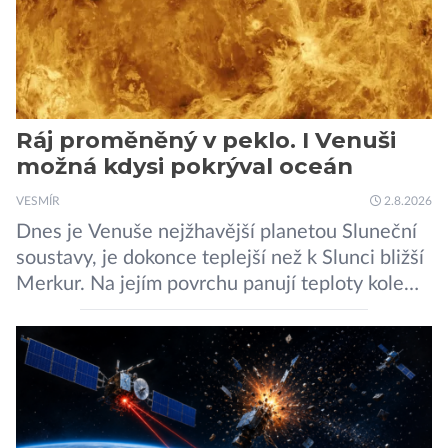
Ráj proměněný v peklo. I Venuši
možná kdysi pokrýval oceán
VESMÍR
2.8.2026
Dnes je Venuše nejžhavější planetou Sluneční
soustavy, je dokonce teplejší než k Slunci bližší
Merkur. Na jejím povrchu panují teploty kolem
464 °C, atmosféra je více než devadesátkrát
hustší než na Zemi a aby toho nebylo málo, z
oblaků se snáší kapky kyseliny sírové. Zkrátka,
není to prostředí, ve kterém by příčetný člověk
chtěl strávit […]