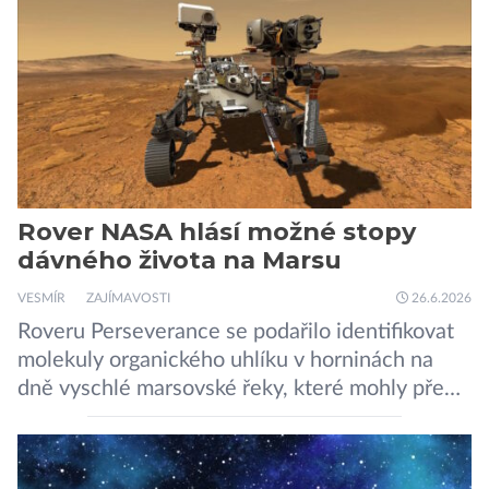
podle NASA je ve výtečném stavu. Nyní ji čeká
další etapa její mise, jejíž ambicí je přinést
dosud nejpodrobnější […]
Rover NASA hlásí možné stopy
dávného života na Marsu
VESMÍR
ZAJÍMAVOSTI
26.6.2026
Roveru Perseverance se podařilo identifikovat
molekuly organického uhlíku v horninách na
dně vyschlé marsovské řeky, které mohly před
miliardami let vzniknout působením vody.
Svědčí snad o dávném životě na planetě?
Měření provedená přístrojem Sherloc,