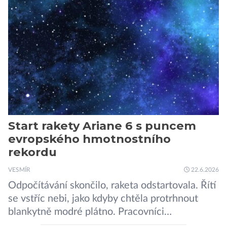
umístěném na roveru Perseverance,
identifikovala organický uhlík v jílovcích z
výchozů, což jsou vyhaslé podzemní lávové
proudy vystupující na povrch, sopky […]
Start rakety Ariane 6 s puncem
evropského hmotnostního
rekordu
VESMÍR
22.6.2026
Odpočítávání skončilo, raketa odstartovala. Řítí
se vstříc nebi, jako kdyby chtěla protrhnout
blankytně modré plátno. Pracovníci
kosmodromu spolu s dalšími odborníky