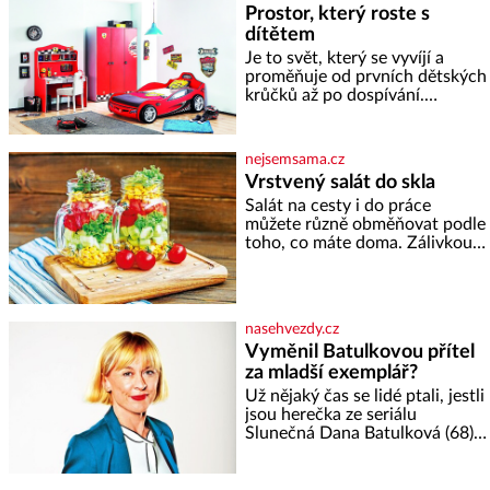
Kohn a Stiassni se stanou
Prostor, který roste s
jednou z hlavních
dítětem
dramaturgických linií festivalu
židovské kultury ŠTETL FEST
Je to svět, který se vyvíjí a
2026. Některé návraty nejsou
proměňuje od prvních dětských
jednoduché. Místa, která si
krůčků až po dospívání.
člověk pamatuje z rodinných
Správně navržený pokoj
vyprávění, už dávno
podporuje bezpečí, kreativitu,
soustředění i odpočinek a
nejsemsama.cz
reaguje na každou etapu života
Vrstvený salát do skla
a specifické potřeby dítěte. Pro
Salát na cesty i do práce
nejmenší je klíčová
můžete různě obměňovat podle
jednoduchost, měkkost a
toho, co máte doma. Zálivkou
bezpečí, proto by pokoj
ho zalijte až těsně před
miminka měl působit především
podáváním, aby zeleninu
klidně a útulně. Předškolní věk
nerozmočila. Na 2 porce
je
potřebujete: ✿ 1/4 ledového
nasehvezdy.cz
nebo jiného salátu (římský salát,
Vyměnil Batulkovou přítel
polníček…) ✿ 1 malá konzerva
za mladší exemplář?
kukuřice ✿ ½ okurky ✿ 2
rajčata Zálivka: ✿ 4 lžíce
Už nějaký čas se lidé ptali, jestli
olivového oleje ✿ 1 lžíci
jsou herečka ze seriálu
citronové šťávy ✿ ½ stroužku
Slunečná Dana Batulková (68) a
její partner, režisér Ondřej Zajíc
(56), ještě vůbec spolu. Herečka
od sebe přítele od samého