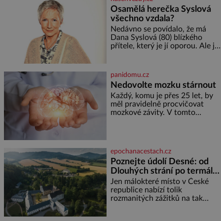
reaguje na každou etapu života
Osamělá herečka Syslová
a specifické potřeby dítěte. Pro
všechno vzdala?
nejmenší je klíčová
jednoduchost, měkkost a
Nedávno se povídalo, že má
bezpečí, proto by pokoj
Dana Syslová (80) blízkého
miminka měl působit především
přítele, který je jí oporou. Ale je
klidně a útulně. Předškolní věk
to ještě vůbec pravda? V
je
posledních dnech čím dál
častěji mluví o svém odchodu.
panidomu.cz
Dohnala ji snad samota? Půs
Nedovolte mozku stárnout
Každý, komu je přes 25 let, by
měl pravidelně procvičovat
mozkové závity. V tomto
období se totiž začíná
zhoršovat paměť. Možná máte
problém vzpomenout si na
jméno kolegy z práce. Nebo
epochanacestach.cz
marně v paměti lovíte název
Poznejte údolí Desné: od
knížky, kterou jste nedávno
Dlouhých strání po termální
přečetli. Je to opravdu tak, s
věkem jako kdyby se paměť
prameny
Jen málokteré místo v České
rozhodla stávkovat. Cvičte
republice nabízí tolik
rozmanitých zážitků na tak
malém území jako údolí řeky
Desné v srdci Jeseníků. Během