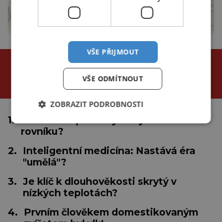
VŠE PŘIJMOUT
NEJČTENĚJŠÍ ČLÁNKY
za poslední
VŠE ODMÍTNOUT
24 hodin
3 dny
týden
ZOBRAZIT PODROBNOSTI
1.
Proč se tropické cyklóny netvoří u
rovníku?
2.
Inteligentní medicína: Nastává éra
"umělá"?
3.
Je klíč k dlouhověkosti skrytý v
nízkých teplotách?
4.
Prvním člověkem domestikovaným