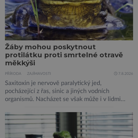
Žáby mohou poskytnout
protilátku proti smrtelné otravě
měkkýši
PŘÍRODA
ZAJÍMAVOSTI
7.8.2026
Saxitoxin je nervově paralytický jed,
pocházející z řas, sinic a jiných vodních
organismů. Nacházet se však může i v lidmi
konzumovaných mlžích, jako jsou ústřice nebo
slávky. K příznakům otravy patří paralýza
dýchacích cest, dojít však může až k udušení.
Dosud proti tomuto jedu neexistovala