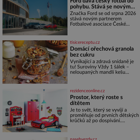
Ford dává český fotbal do
měďáky a štůčky látky. Zraněná
pohybu. Stává se novým
žena pár dní nato umírá. Je to
partnerem FAČR
muž nebývale krutý. Jeho činy
Značka Ford se od srpna 2026
budí hrůzu ještě dlouho po jeho
stává novým partnerem
smrti
Fotbalové asociace České
republiky. V rámci tříleté
spolupráce zajistí mobilitu
asociace, reprezentačních týmů
tisicereceptu.cz
i českého fotbalu v regionech.
Domácí ořechová granola
Partner
bez cukru
Vynikající a zdravá snídaně je
tu! Suroviny Vždy 1 šálek –
neloupaných mandlí kešu
ořechů vlašských ořechů
slunečnicových semínek
semínek dýně rozinek 3 šálky
rezidenceonline.cz
ovesných vloček 1 lžíce mlet
Prostor, který roste s
dítětem
Je to svět, který se vyvíjí a
proměňuje od prvních dětských
krůčků až po dospívání.
Správně navržený pokoj
podporuje bezpečí, kreativitu,
soustředění i odpočinek a
nasehvezdy.cz