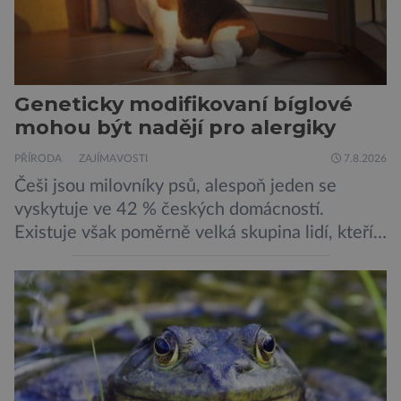
Geneticky modifikovaní bíglové
mohou být nadějí pro alergiky
PŘÍRODA
ZAJÍMAVOSTI
7.8.2026
Češi jsou milovníky psů, alespoň jeden se
vyskytuje ve 42 % českých domácností.
Existuje však poměrně velká skupina lidí, kteří
by si psa rádi pořídili, ale nemohou, protože
jsou alergičtí. Jejich imunitní systém
přecitlivěle reaguje na proteiny obsažené v
psích slinách, potu, moči a šupinkách kůže,
zachycených v srsti. Vědci nyní geneticky
upravili psy, aby […]