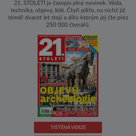
21. STOLETÍ je časopis plný novinek. Věda,
technika, objevy, lidé. Čtyři pilíře, na nichž již
téměř dvacet let stojí a díky kterým jej čte přes
250 000 čtenářů.
TIŠTĚNÁ VERZE