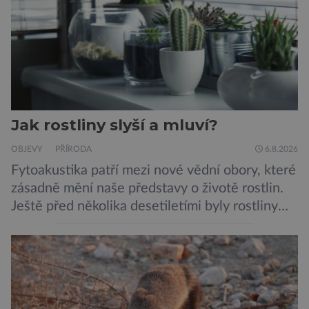
protilátka, nyní ji zřejmě vědci objevili, ovšem
její zdroj je […]
Jak rostliny slyší a mluví?
OBJEVY
PŘÍRODA
6.8.2026
Fytoakustika patří mezi nové vědní obory, které
zásadně mění naše představy o životě rostlin.
Ještě před několika desetiletími byly rostliny
považovány za tiché a pasivní organismy, které
pouze reagují na změny prostředí. Moderní
výzkum však ukazuje, že skutečnost je mnohem
zajímavější. Rostliny totiž dokážou své okolí
vnímat prostřednictvím mechanických podnětů