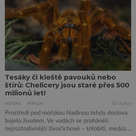
názvu nežije pouze v jižní Africe, ale domovem
je mu valná část černého kontinentu a
vyskytuje se rovněž v oblastech […]
Tesáky či kleště pavouků nebo
štírů: Chelicery jsou staré přes 500
milionů let!
HISTORIE
PŘÍRODA
5.8.2026
Prostředí pod mořskou hladinou tehdy doslova
bujelo životem. Ve vodách se proháněli
nejroztodivnější živočichové – trilobiti, medúzy