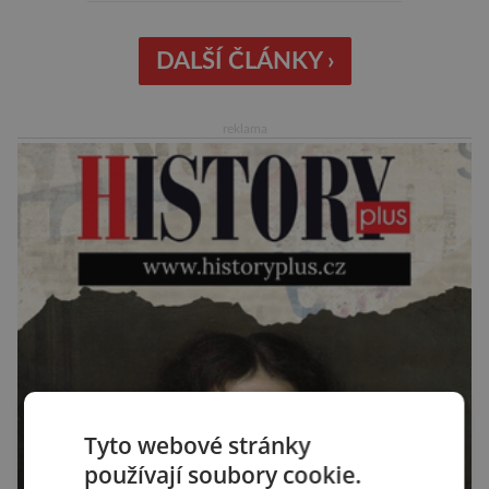
či hlavonožci. V dávném kambriu žil také
prazvláštní stonožce podobný tvor, který měl
zárodky zbraní typických pro dnešní pavouky.
DALŠÍ ČLÁNKY ›
Pavouci, štíři či klíšťata jsou členovci patřící do
skupiny klepítkatců. Vyznačují se takzvanými
reklama
chelicerami, které u nich představují právě […]
Tyto webové stránky
používají soubory cookie.