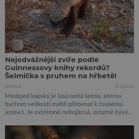
a samy také vydávají zvuky […]
Nejodvážnější zvíře podle
Guinnessovy knihy rekordů?
Šelmička s pruhem na hřbetě!
PŘÍRODA
5.8.2026
Medojed kapský je lasicovitá šelma, kterou
bychom velikostí mohli přirovnat k českému
jezevci. Je extrémně nebojácná, ostatně bývá
označována za nejodvážnější zvíře vůbec. V
této souvislosti je dokonce zapsána do
Guinnessovy knihy rekordů. Navzdory svému