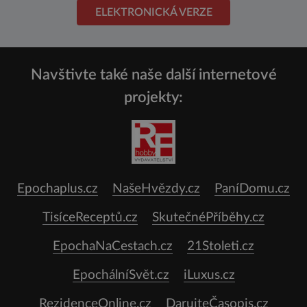
ELEKTRONICKÁ VERZE
Navštivte také naše další internetové
projekty:
Epochaplus.cz
NašeHvězdy.cz
PaníDomu.cz
TisíceReceptů.cz
SkutečnéPříběhy.cz
EpochaNaCestach.cz
21Stoleti.cz
EpochálníSvět.cz
iLuxus.cz
RezidenceOnline.cz
DarujteČasopis.cz