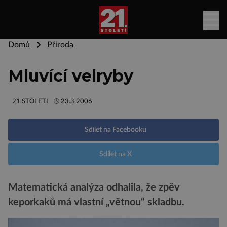
Domů
Příroda
Mluvící velryby
21.STOLETI
23.3.2006
Sdílet na Facebooku
Sdílet na X
Matematická analýza odhalila, že zpěv
keporkaků má vlastní „větnou“ skladbu.