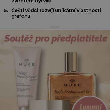
zvířetem byl vlk!
5.
Čeští vědci rozvíjí unikátní vlastnosti
grafenu
reklama