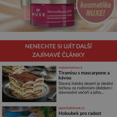
NENECHTE SI UJÍT DALŠÍ
ZAJÍMAVÉ ČLÁNKY
nejsemsama.cz
Tiramisu s mascarpone a
kávou
Slavný italský dezert je ideální
tečkou za rodinným obědem i
slavnostní večeří a jeho
příprava je jednodušší, než se
může zdát. Ingredience pro 4
osoby: 250 g mascarpone 3
epochalnisvet.cz
vejce 80 g cukru 200 g
Holoubek pro radost
cukrářských piškotů 250 ml