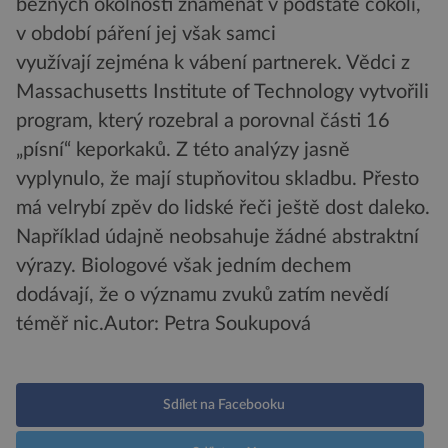
běžných okolností znamenat v podstatě cokoli,
v období páření jej však samci
využívají zejména k vábení partnerek. Vědci z
Massachusetts Institute of Technology vytvořili
program, který rozebral a porovnal části 16
„písní“ keporkaků. Z této analýzy jasně
vyplynulo, že mají stupňovitou skladbu. Přesto
má velrybí zpěv do lidské řeči ještě dost daleko.
Například údajně neobsahuje žádné abstraktní
výrazy. Biologové však jedním dechem
dodávají, že o významu zvuků zatím nevědí
téměř nic.
Autor: Petra Soukupová
Sdílet na Facebooku