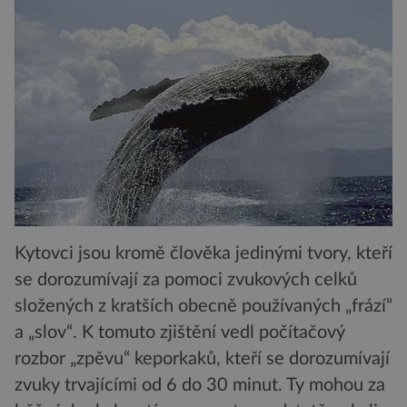
Kytovci jsou kromě člověka jedinými tvory, kteří
se dorozumívají za pomoci zvukových celků
složených z kratších obecně používaných „frází“
a „slov“. K tomuto zjištění vedl počítačový
rozbor „zpěvu“ keporkaků, kteří se dorozumívají
zvuky trvajícími od 6 do 30 minut. Ty mohou za