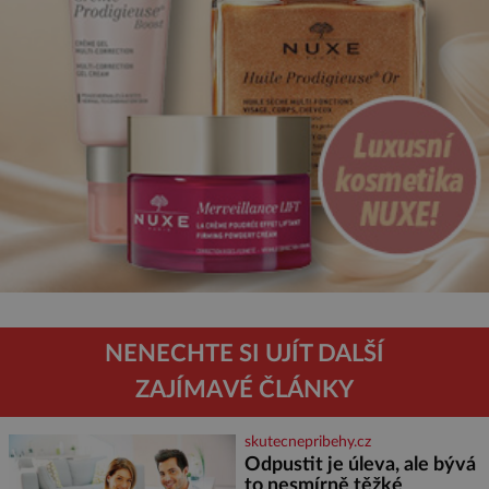
NENECHTE SI UJÍT DALŠÍ
ZAJÍMAVÉ ČLÁNKY
skutecnepribehy.cz
Odpustit je úleva, ale bývá
to nesmírně těžké