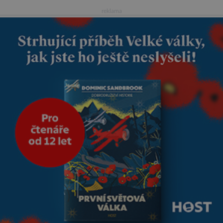
četnými milodary. Asi nejvíc
reklama
přitom vědce zaujal hrob
tříměsíčního chlapečka s
modrou filcovou čapkou, z níž
se draly blonďaté vlásky. Fakt,
že jsou těla dávných lidí
nesmírně dobře zachovalá,
přičítají odborníci zdejším
klimatickým podmínkám.
Sucho, prosolené písky a
extrémně