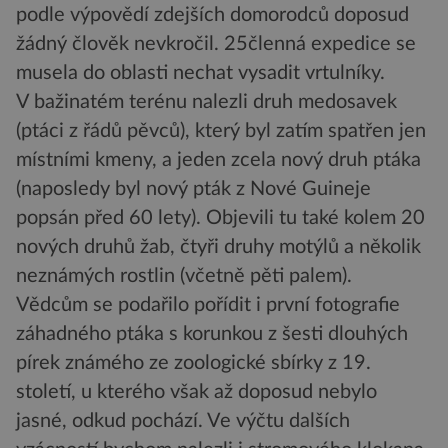
podle výpovědí zdejších domorodců doposud
žádný člověk nevkročil. 25členná expedice se
musela do oblasti nechat vysadit vrtulníky.
V bažinatém terénu nalezli druh medosavek
(ptáci z řádů pěvců), který byl zatím spatřen jen
místními kmeny, a jeden zcela nový druh ptáka
(naposledy byl nový pták z Nové Guineje
popsán před 60 lety). Objevili tu také kolem 20
nových druhů žab, čtyři druhy motýlů a několik
neznámých rostlin (včetně pěti palem).
Vědcům se podařilo pořídit i první fotografie
záhadného ptáka s korunkou z šesti dlouhých
pírek známého ze zoologické sbírky z 19.
století, u kterého však až doposud nebylo
jasné, odkud pochází. Ve výčtu dalších