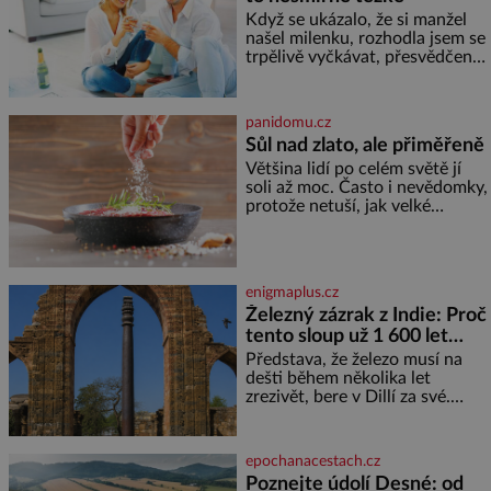
Když se ukázalo, že si manžel
našel milenku, rozhodla jsem se
trpělivě vyčkávat, přesvědčena,
že se dříve či později vrátí k
rodině. Možná je to jedna z
nejtěžších věcí na světě. Ale
panidomu.cz
každý, kdo s tím má nějaké
Sůl nad zlato, ale přiměřeně
zkušenosti, se zapřísahá, že
Většina lidí po celém světě jí
pokud odpustíte, znatelně se
soli až moc. Často i nevědomky,
vám uleví. Když se ke mně
protože netuší, jak velké
doneslo, že si manžel pořídil
množství se jí skrývá v
milenku,
průmyslově vyráběných
potravinách, dokonce i těch
sladkých. Sůl je zdravá Ale v
enigmaplus.cz
ani ne třetinovém množství, než
Železný zázrak z Indie: Proč
je pro většinu populace běžné.
tento sloup už 1 600 let
Její základní složky– sodík a
chlór – jsou zásadní pro
nezná rez?
Představa, že železo musí na
správné hospodaření
dešti během několika let
zrezivět, bere v Dillí za své.
Uprostřed komplexu Qutb stojí
více než sedm metrů vysoký
železný sloup, který už přibližně
epochanacestach.cz
1 600 let odolává počasí
Poznejte údolí Desné: od