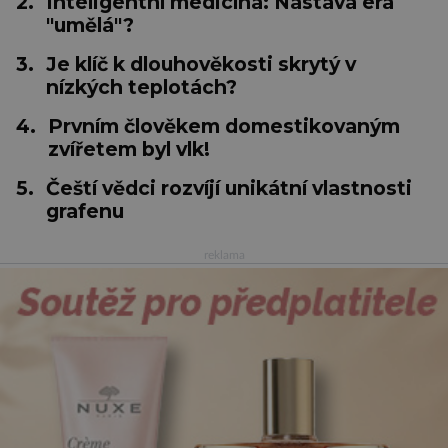
2.
Inteligentní medicína: Nastává éra
"umělá"?
3.
Je klíč k dlouhověkosti skrytý v
nízkých teplotách?
4.
Prvním člověkem domestikovaným
zvířetem byl vlk!
5.
Čeští vědci rozvíjí unikátní vlastnosti
grafenu
reklama