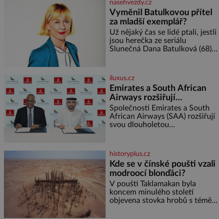
nasehvezdy.cz
nebo jiného salátu (římský salát,
Vyměnil Batulkovou přítel
polníček…) ✿ 1 malá konzerva
za mladší exemplář?
kukuřice ✿ ½ okurky ✿ 2
rajčata Zálivka: ✿ 4 lžíce
Už nějaký čas se lidé ptali, jestli
olivového oleje ✿ 1 lžíci
jsou herečka ze seriálu
citronové šťávy ✿ ½ stroužku
Slunečná Dana Batulková (68) a
její partner, režisér Ondřej Zajíc
(56), ještě vůbec spolu. Herečka
od sebe přítele od samého
iluxus.cz
začátku odhán
Emirates a South African
Airways rozšiřují
partnerství. Cestujícím
Společnosti Emirates a South
nově zpřístupní dalších
African Airways (SAA) rozšiřují
svou dlouholetou
devět destinací v jižní a
codesharovou spolupráci. Nová
střední Africe
reciproční dohoda zpřístupní
cestujícím devět dalších
historyplus.cz
destinací v jižní a střední Africe
Kde se v čínské poušti vzali
a u
modroocí blonďáci?
V poušti Taklamakan byla
koncem minulého století
objevena stovka hrobů s téměř
netknutými mumiemi. Všichni
mrtví byli pohřbeni s úctou a