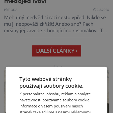
medojed lvovi
PŘÍRODA
3.8.2026
Mohutný medvěd si razí cestu vpřed. Nikdo se
mu ji neopováží zkřížit! Anebo ano? Pach
mršiny jej zavede k hodujícímu rosomákovi. Ten
se ale před ním nechystá ustoupit. Ačkoli
velikostní rozdíl mezi nimi je značný, statečná
„lasice“ je odhodlána bránit svou kořist.
DALŠÍ ČLÁNKY ›
Nedosahují nijak impozantní velikosti, jde spíše
o menší šelmy. Svou houževnatostí, bojovností
reklama
a […]
Tyto webové stránky
používají soubory cookie.
K personalizaci obsahu, reklam a analýze
návštěvnosti používáme soubory cookie.
Informace o vašem používání našich
stránek také sdílíme s našimi reklamními