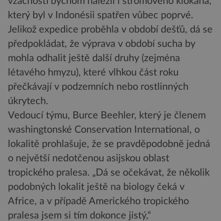
vzácností bychom nalezli i stromového klokana,
který byl v Indonésii spatřen vůbec poprvé.
Jelikož expedice proběhla v období dešťů, dá se
předpokládat, že výprava v období sucha by
mohla odhalit ještě další druhy (zejména
létavého hmyzu), které vlhkou část roku
přečkávají v podzemních nebo rostlinných
úkrytech.
Vedoucí týmu, Burce Beehler, který je členem
washingtonské Conservation International, o
lokalitě prohlašuje, že se pravděpodobně jedná
o největší nedotčenou asijskou oblast
tropického pralesa. „Dá se očekávat, že několik
podobných lokalit ještě na biology čeká v
Africe, a v případě Amerického tropického
pralesa jsem si tím dokonce jistý,“