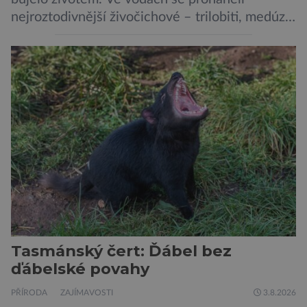
nejroztodivnější živočichové – trilobiti, medúzy
či hlavonožci. V dávném kambriu žil také
prazvláštní stonožce podobný tvor, který měl
zárodky zbraní typických pro dnešní pavouky.
Pavouci, štíři či klíšťata jsou členovci patřící do
skupiny klepítkatců. Vyznačují se takzvanými
chelicerami, které u nich představují právě […]
Tasmánský čert: Ďábel bez
ďábelské povahy
PŘÍRODA
ZAJÍMAVOSTI
3.8.2026