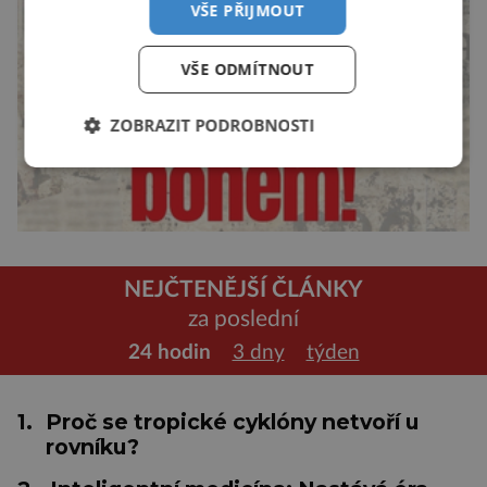
VŠE PŘIJMOUT
VŠE ODMÍTNOUT
ZOBRAZIT PODROBNOSTI
NEJČTENĚJŠÍ ČLÁNKY
za poslední
24 hodin
3 dny
týden
1.
Proč se tropické cyklóny netvoří u
rovníku?