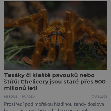
této souvislosti je dokonce zapsána do
Guinnessovy knihy rekordů. Navzdory svému
názvu nežije pouze v jižní Africe, ale domovem
je mu valná část černého kontinentu a
vyskytuje se rovněž v oblastech […]
Tesáky či kleště pavouků nebo
štírů: Chelicery jsou staré přes 500
milionů let!
HISTORIE
PŘÍRODA
5.8.2026
Prostředí pod mořskou hladinou tehdy doslova
bujelo životem. Ve vodách se proháněli