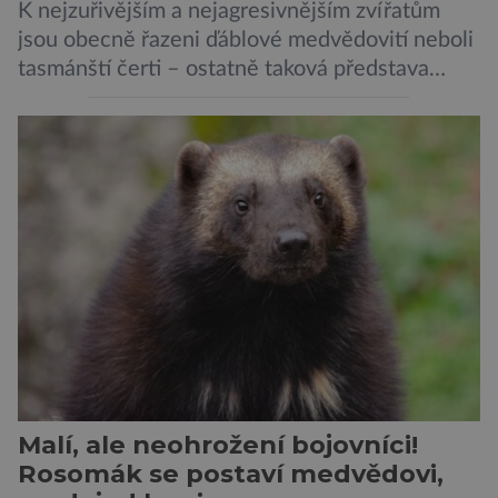
K nejzuřivějším a nejagresivnějším zvířatům
jsou obecně řazeni ďáblové medvědovití neboli
tasmánští čerti – ostatně taková představa
vyplývá i z jejich názvu. Tito největší draví
vačnatci, vyskytující se dnes již výhradně na
ostrově Tasmánie, si však takovou nálepku
vůbec nezaslouží. Fakticky se totiž spíše než o
zákeřné a nebezpečné vzteklouny jedná o
plaché živočichy. Velikostně […]
Malí, ale neohrožení bojovníci!
Rosomák se postaví medvědovi,