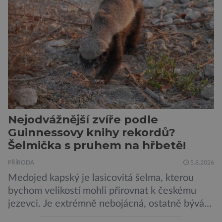
zajímavější. Rostliny totiž dokážou své okolí
vnímat prostřednictvím mechanických podnětů
a samy také vydávají zvuky […]
Nejodvážnější zvíře podle
Guinnessovy knihy rekordů?
Šelmička s pruhem na hřbetě!
PŘÍRODA
5.8.2026
Medojed kapský je lasicovitá šelma, kterou
bychom velikostí mohli přirovnat k českému
jezevci. Je extrémně nebojácná, ostatně bývá
označována za nejodvážnější zvíře vůbec. V