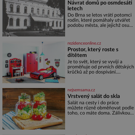
Návrat domů po osmdesáti
letech
Do Brna se letos vrátí potomci
rodin, které pomáhaly utvářet
podobu města, ale jejichž osudy
dramaticky přerušila druhá
světová válka. Příběhy rodů
Placzek, Löw-Beer, Fuhrmann,
rezidenceonline.cz
Kohn a Stiassni se stanou
Prostor, který roste s
jednou z hlavních
dítětem
dramaturgických linií festivalu
židovské kultury ŠTETL FEST
Je to svět, který se vyvíjí a
2026. Některé návraty nejsou
proměňuje od prvních dětských
jednoduché. Místa, která si
krůčků až po dospívání.
člověk pamatuje z rodinných
Správně navržený pokoj
vyprávění, už dávno
podporuje bezpečí, kreativitu,
soustředění i odpočinek a
nejsemsama.cz
reaguje na každou etapu života
Vrstvený salát do skla
a specifické potřeby dítěte. Pro
Salát na cesty i do práce
nejmenší je klíčová
můžete různě obměňovat podle
jednoduchost, měkkost a
toho, co máte doma. Zálivkou
bezpečí, proto by pokoj
ho zalijte až těsně před
miminka měl působit především
podáváním, aby zeleninu
klidně a útulně. Předškolní věk
nerozmočila. Na 2 porce
je
potřebujete: ✿ 1/4 ledového