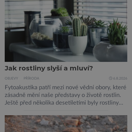
Jak rostliny slyší a mluví?
OBJEVY
PŘÍRODA
6.8.2026
Fytoakustika patří mezi nové vědní obory, které
zásadně mění naše představy o životě rostlin.
Ještě před několika desetiletími byly rostliny
považovány za tiché a pasivní organismy, které
pouze reagují na změny prostředí. Moderní
výzkum však ukazuje, že skutečnost je mnohem