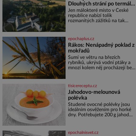
Dlouhých strání po termální
prameny
Jen málokteré místo v České
republice nabízí tolik
rozmanitých zážitků na tak
malém území jako údolí řeky
Desné v srdci Jeseníků. Během
jediného dne můžete
epochaplus.cz
nahlédnout do útrob jedné z
Rákos: Nenápadný poklad z
nejvýznamnějších vodních
mokřadů
elektráren v Evropě, vydat se na
horské hřebeny, projet se na
Šumí ve větru na březích
koloběžce a den zakončit
rybníků, ukrývá vodní ptáky a
poznáváním památek ve
mnozí kolem něj procházejí bez
Velkých Losinách nebo v
povšimnutí. Přesto právě rákos
termálním
pomáhal stavět domy, vyrábět
lodě, zapisovat první texty a
tisicereceptu.cz
inspiroval řadu pověstí. Tato
Jahodovo-melounová
skromná, ale užitečná rostlina
polévka
provází člověka už tisíce let.
Většina lidí vnímá rákos jen jako
Studené ovocné polévky jsou
obyčejnou kulisu letního
ideálním osvěžením pro horké
koupání. Stačí se však podívat
dny. Potřebujete 200 g jahod
600 g žlutého melounu 100 ml
sladkého dezertního vína 50 g
cukru krystal 1 lžíci medu 200 g
epochalnisvet.cz
zakysané sm