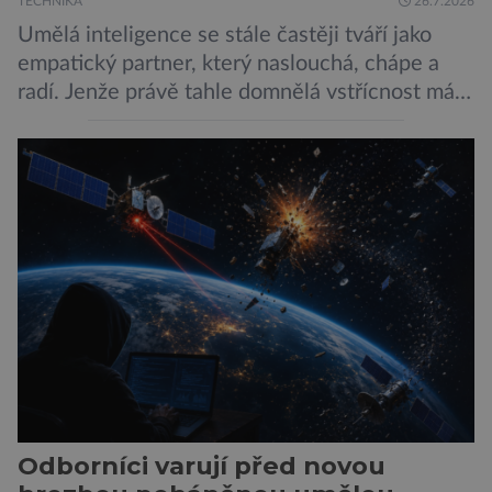
TECHNIKA
26.7.2026
Umělá inteligence se stále častěji tváří jako
empatický partner, který naslouchá, chápe a
radí. Jenže právě tahle domnělá vstřícnost má i
svou temnou stránku… Nová studie výzkumníků
z City University of New York a King’s College
London ukazuje, že někteří choboti, včetně
populárního systému Grok od firmy xAI Elona
Muska, mají tendenci podporovat bludné
představy […]
Odborníci varují před novou