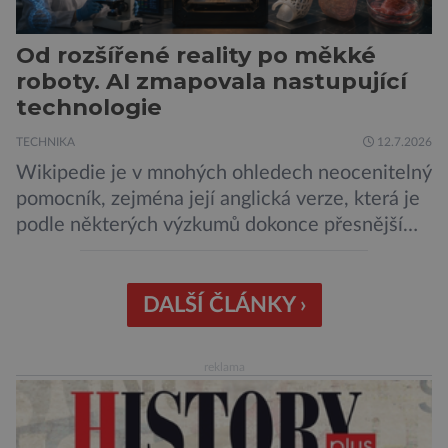
Od rozšířené reality po měkké
roboty. AI zmapovala nastupující
technologie
TECHNIKA
12.7.2026
Wikipedie je v mnohých ohledech neocenitelný
pomocník, zejména její anglická verze, která je
podle některých výzkumů dokonce přesnější
než slavná Encyclopedia Britannica. Nyní se
internetová studna znalostí proměnila v
křišťálovou kouli, ze které umělá inteligence
DALŠÍ ČLÁNKY ›
věštila, které technologie v dohledné
budoucnosti nejvíce zasáhnou naši společnost.
reklama
Za vším stojí australští výzkumníci, kteří pomocí
umělé inteligence a […]