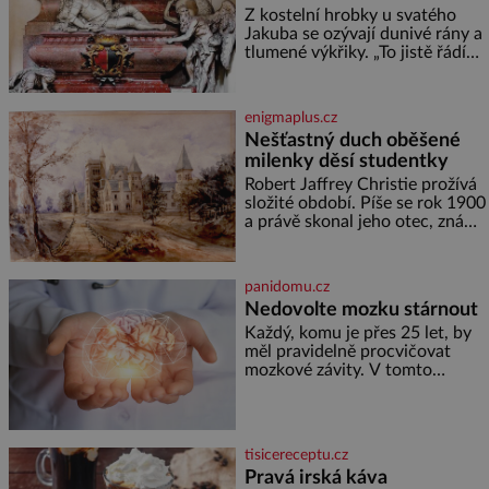
příslušnic svého včelstva,
Z kostelní hrobky u svatého
vznikne jeden z
Jakuba se ozývají dunivé rány a
nejdokonalejších organismů
tlumené výkřiky. „To jistě řádí
duch,“ myslí si pověrčiví lidé.
Ani za dvě kopy grošů by se
nikdo neodvážil podzemní
enigmaplus.cz
hrobku otevřít a její poklop tak
Nešťastný duch oběšené
raději jen skrápí svěcenou
milenky děsí studentky
vodou. Za několik dní divné
burácení skutečně ustane. Když
Robert Jaffrey Christie prožívá
o mnoho let později hrobku
složité období. Píše se rok 1900
a právě skonal jeho otec, známý
továrník William Mellis Christie
(1829–1900). Smutná událost je
ale doprovázena ohromným
panidomu.cz
dědictvím
Nedovolte mozku stárnout
Každý, komu je přes 25 let, by
měl pravidelně procvičovat
mozkové závity. V tomto
období se totiž začíná
zhoršovat paměť. Možná máte
problém vzpomenout si na
jméno kolegy z práce. Nebo
tisicereceptu.cz
marně v paměti lovíte název
Pravá irská káva
knížky, kterou jste nedávno