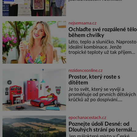
představil nejlepší domácí vína.
Azovského moře,
Ta vybírala odborná porota z
celkem 1260 vzorků od 157
vinařů. Král vín, který se – i pře
nejsemsama.cz
Ochlaďte své rozpálené tělo
během chvilky
Léto, teplo a sluníčko. Naprosto
ideální kombinace. Jenže
tropické teploty už tak příjemné
nejsou. Víte, jakými potravinami
se můžete rychle ochladit? K
dyž se nám tropy zaryjí pod
rezidenceonline.cz
kůži, hledáme úlevu v bazénu
Prostor, který roste s
nebo pomocí klimatizace. Jenže
dítětem
ne vždycky můžeme být v jejich
blízkosti. Nemusíte však zoufat.
Je to svět, který se vyvíjí a
Pokud budete mít promyšlený
proměňuje od prvních dětských
jídelníček, žadné pařáky si na
krůčků až po dospívání.
vás
Správně navržený pokoj
podporuje bezpečí, kreativitu,
soustředění i odpočinek a
epochanacestach.cz
reaguje na každou etapu života
Poznejte údolí Desné: od
a specifické potřeby dítěte. Pro
Dlouhých strání po termální
nejmenší je klíčová
prameny
jednoduchost, měkkost a
Jen málokteré místo v České