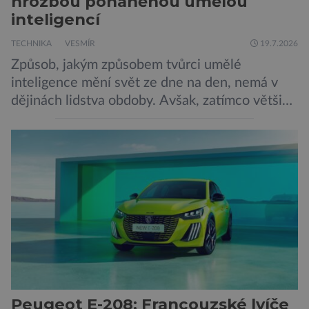
hrozbou poháněnou umělou
inteligencí
TECHNIKA
VESMÍR
19.7.2026
Způsob, jakým způsobem tvůrci umělé
inteligence mění svět ze dne na den, nemá v
dějinách lidstva obdoby. Avšak, zatímco většina
pozornosti se soustředí na chatboty,
generování obrázků nebo automatizaci práce,
bezpečnostní experti upozorňují na mnohem
méně nápadné riziko. Podle některých
odborníků by už během příštích dvou let mohly
pokročilé systémy AI výrazně usnadnit
kybernetické útoky […]
Peugeot E-208: Francouzské lvíče