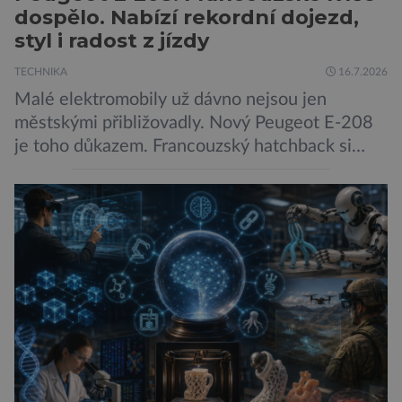
dospělo. Nabízí rekordní dojezd,
styl i radost z jízdy
TECHNIKA
16.7.2026
Malé elektromobily už dávno nejsou jen
městskými přibližovadly. Nový Peugeot E-208
je toho důkazem. Francouzský hatchback si
zachoval svůj atraktivní design, přidal delší
dojezd a modernější technologie, ale hlavně
ukazuje, že i kompaktní elektromobil může být
autem, se kterým bez obav vyrazíte za hranice
města Peugeot se u modelu 208 trefil do
černého už […]