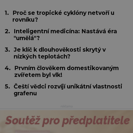
1.
Proč se tropické cyklóny netvoří u
rovníku?
2.
Inteligentní medicína: Nastává éra
"umělá"?
3.
Je klíč k dlouhověkosti skrytý v
nízkých teplotách?
4.
Prvním člověkem domestikovaným
zvířetem byl vlk!
5.
Čeští vědci rozvíjí unikátní vlastnosti
grafenu
reklama