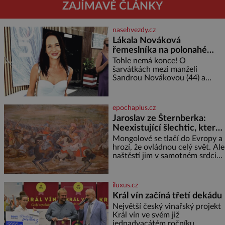
ZAJÍMAVÉ ČLÁNKY
nasehvezdy.cz
Lákala Nováková
řemeslníka na polonahé
tělo!
Tohle nemá konce! O
šarvátkách mezi manželi
Sandrou Novákovou (44) a
Vojtěchem Moravcem (39) se
toho napsalo už hodně. Ale kdo
by doufal, že horká zem u
epochaplus.cz
herečky ze seriálu Ulice a
Jaroslav ze Šternberka:
režiséra vychladne,
Neexistující šlechtic, který
z Moravy vyžene Mongoly
Mongolové se tlačí do Evropy a
hrozí, že ovládnou celý svět. Ale
naštěstí jim v samotném srdci
Evropy stojí v cestě malé, ale
silné království, které dokáže
dobyvatelské hordy zastavit. Co
iluxus.cz
nedokáže žádná z asijských říší,
Král vín začíná třetí dekádu
co nedokážou Němci – to
Největší český vinařský projekt
dokáže český král. Nebo že by
Král vín ve svém již
ne? Mongolové od roku 1223
jednadvacátém ročníku
postupují podél Kaspického a