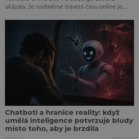
ukázala, že nadměrné trávení času online je
spojeno s vyšší úrovní stresu, horší náladou a
vede k zanedbávání dalších aktivit. Zúčastnilo
se jí 900 dospělých Němců, kteří uvedli, že se v
posledním roce alespoň jednou zapojili do hraní
her, sledování pornografie, sledování sociálních
sítí […]
Chatboti a hranice reality: když
umělá inteligence potvrzuje bludy
místo toho, aby je brzdila