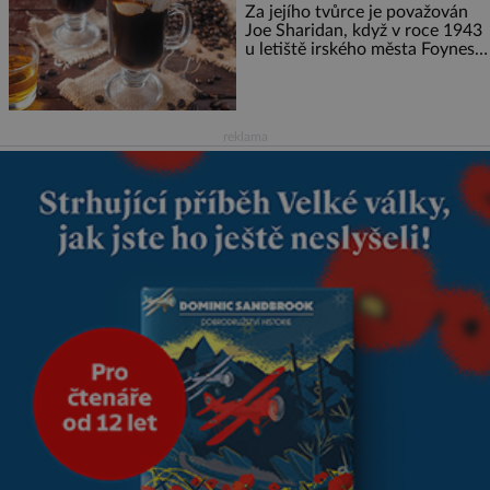
přečetli. Je to opravdu tak, s
Za jejího tvůrce je považován
věkem jako kdyby se paměť
Joe Sharidan, když v roce 1943
rozhodla stávkovat. Cvičte
u letiště irského města Foynes
obsluhoval Američany, kteří
kvůli špatnému počasí nemohli
pokračovat v cestě. Povzbudil
je tehdy kávou,
reklama