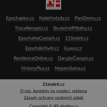
Epochaplus.cz
NašeHvězdy.cz
PaníDomu.cz
TisíceReceptů.cz
SkutečnéPříběhy.cz
EpochaNaCestach.cz
21Stoleti.cz
EpochálníSvět.cz
iLuxus.cz
RezidenceOnline.cz
DarujteČasopis.cz
HistoryPlus.cz
NejsemSama.cz
21stoleti.cz
O nás, kontakty na redakci, reklama
Zásady ochrany osobních údajů
Copyright ©
RF-Hobby.cz