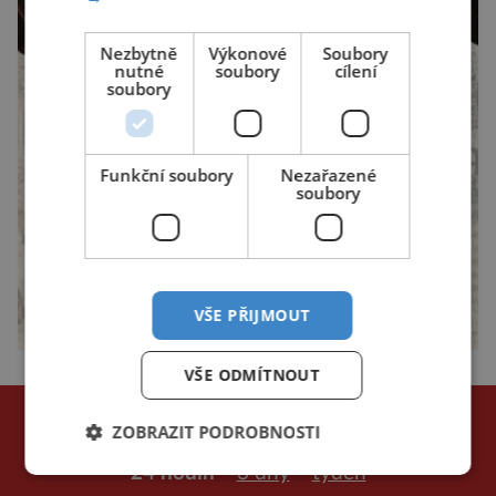
Nezbytně
Výkonové
Soubory
nutné
soubory
cílení
soubory
Funkční soubory
Nezařazené
soubory
VŠE PŘIJMOUT
VŠE ODMÍTNOUT
NEJČTENĚJŠÍ ČLÁNKY
ZOBRAZIT PODROBNOSTI
za poslední
24 hodin
3 dny
týden