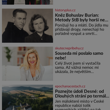
celkem 1260 vzorků od 157
vinařů. Král vín, který se – i pře
historyplus.cz
Kněz Bohuslav Burian:
Metody StB byly horší než
gestapácké trýznění
Ponižují ho a mlátí. Do jídla mu
přidávají drogy, nenechají ho
pořádně vyspat a smrtí
vyhrožují i jeho nejbližším.
Burian kruté týrání nevydrží a
estébákům podepíše všechno,
skutecnepribehy.cz
co po něm chtějí. Svým
Souseda mi poslalo samo
podpisem jim potvrdí také to, že
nebe!
na něj během výslechů nikdo
nevyvíjel fyzický ani psychický
Celý život jsem si vystačila
nátlak. Syn brněnského řezníka
sama. Až vážná nemoc mi
chce být knězem a
ukázala, že největším
bohatstvím nejsou peníze ani
vlastní byt, ale člověk, který je
ochotný podat pomocnou ruku.
epochanacestach.cz
Vždycky jsem byla spíš
Poznejte údolí Desné: od
samotářka. Nepotřebovala jsem
Dlouhých strání po termální
kolem sebe partu kamarádek
prameny
ani partnera. Stačily mi knihy,
Jen málokteré místo v České
práce a hlavně klid. Hned po
republice nabízí tolik
studiích jsem odešla z rodného
rozmanitých zážitků na tak