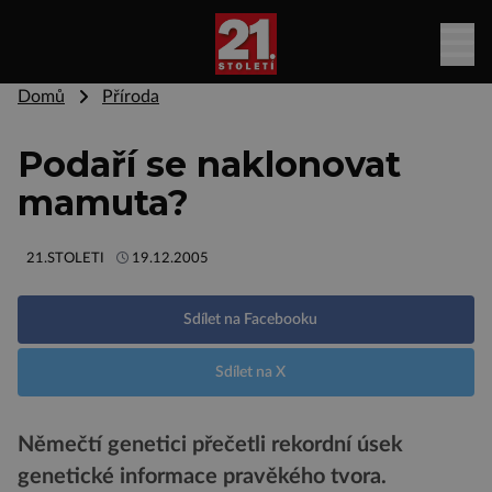
Domů
Příroda
Podaří se naklonovat
mamuta?
21.STOLETI
19.12.2005
Sdílet na Facebooku
Sdílet na X
Němečtí genetici přečetli rekordní úsek
genetické informace pravěkého tvora.