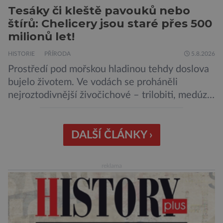
Tesáky či kleště pavouků nebo
štírů: Chelicery jsou staré přes 500
milionů let!
HISTORIE
PŘÍRODA
5.8.2026
Prostředí pod mořskou hladinou tehdy doslova
bujelo životem. Ve vodách se proháněli
nejroztodivnější živočichové – trilobiti, medúzy
či hlavonožci. V dávném kambriu žil také
prazvláštní stonožce podobný tvor, který měl
zárodky zbraní typických pro dnešní pavouky.
DALŠÍ ČLÁNKY ›
Pavouci, štíři či klíšťata jsou členovci patřící do
skupiny klepítkatců. Vyznačují se takzvanými
reklama
chelicerami, které u nich představují právě […]