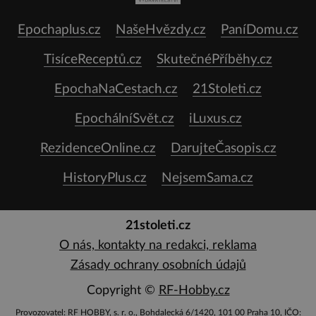
Epochaplus.cz
NašeHvězdy.cz
PaníDomu.cz
TisíceReceptů.cz
SkutečnéPříběhy.cz
EpochaNaCestach.cz
21Stoleti.cz
EpochálníSvět.cz
iLuxus.cz
RezidenceOnline.cz
DarujteČasopis.cz
HistoryPlus.cz
NejsemSama.cz
21stoleti.cz
O nás, kontakty na redakci, reklama
Zásady ochrany osobních údajů
Copyright ©
RF-Hobby.cz
Provozovatel: RF HOBBY, s. r. o., Bohdalecká 6/1420, 101 00 Praha 10, IČO: