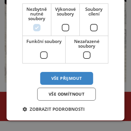
Nezbytně
Výkonové
Soubory
nutné
soubory
cílení
soubory
Funkční soubory
Nezařazené
soubory
VŠE PŘIJMOUT
VŠE ODMÍTNOUT
NEJČTENĚJŠÍ ČLÁNKY
za poslední
ZOBRAZIT PODROBNOSTI
24 hodin
3 dny
týden