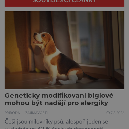
SOUVISEJÍCÍ ČLÁNKY
Geneticky modifikovaní bíglové
mohou být nadějí pro alergiky
PŘÍRODA
ZAJÍMAVOSTI
7.8.2026
Češi jsou milovníky psů, alespoň jeden se