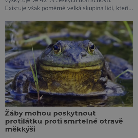
vyskytuje ve 42 % českých domácností.
Existuje však poměrně velká skupina lidí, kteří
by si psa rádi pořídili, ale nemohou, protože
jsou alergičtí. Jejich imunitní systém
přecitlivěle reaguje na proteiny obsažené v
psích slinách, potu, moči a šupinkách kůže,
zachycených v srsti. Vědci nyní geneticky
upravili psy, aby […]
Žáby mohou poskytnout
protilátku proti smrtelné otravě
měkkýši