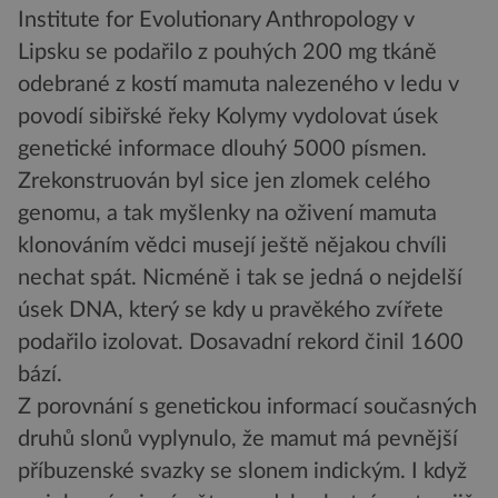
Institute for Evolutionary Anthropology v
Lipsku se podařilo z pouhých 200 mg tkáně
odebrané z kostí mamuta nalezeného v ledu v
povodí sibiřské řeky Kolymy vydolovat úsek
genetické informace dlouhý 5000 písmen.
Zrekonstruován byl sice jen zlomek celého
genomu, a tak myšlenky na oživení mamuta
klonováním vědci musejí ještě nějakou chvíli
nechat spát. Nicméně i tak se jedná o nejdelší
úsek DNA, který se kdy u pravěkého zvířete
podařilo izolovat. Dosavadní rekord činil 1600
bází.
Z porovnání s genetickou informací současných
druhů slonů vyplynulo, že mamut má pevnější
příbuzenské svazky se slonem indickým. I když