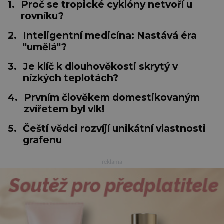
1.
Proč se tropické cyklóny netvoří u
rovníku?
2.
Inteligentní medicína: Nastává éra
"umělá"?
3.
Je klíč k dlouhověkosti skrytý v
nízkých teplotách?
4.
Prvním člověkem domestikovaným
zvířetem byl vlk!
5.
Čeští vědci rozvíjí unikátní vlastnosti
grafenu
reklama