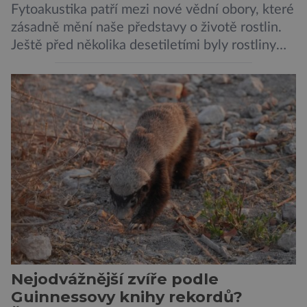
Fytoakustika patří mezi nové vědní obory, které
zásadně mění naše představy o životě rostlin.
Ještě před několika desetiletími byly rostliny
považovány za tiché a pasivní organismy, které
pouze reagují na změny prostředí. Moderní
výzkum však ukazuje, že skutečnost je mnohem
zajímavější. Rostliny totiž dokážou své okolí
vnímat prostřednictvím mechanických podnětů
a samy také vydávají zvuky […]
Nejodvážnější zvíře podle
Guinnessovy knihy rekordů?