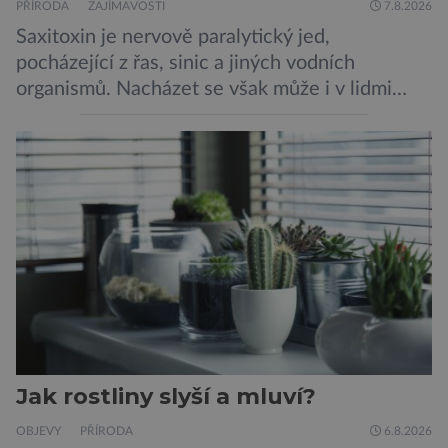
PŘÍRODA
ZAJÍMAVOSTI
7.8.2026
Saxitoxin je nervově paralytický jed,
pocházející z řas, sinic a jiných vodních
organismů. Nacházet se však může i v lidmi
konzumovaných mlžích, jako jsou ústřice nebo
slávky. K příznakům otravy patří paralýza
dýchacích cest, dojít však může až k udušení.
Dosud proti tomuto jedu neexistovala
protilátka, nyní ji zřejmě vědci objevili, ovšem
její zdroj je […]
Jak rostliny slyší a mluví?
OBJEVY
PŘÍRODA
6.8.2026