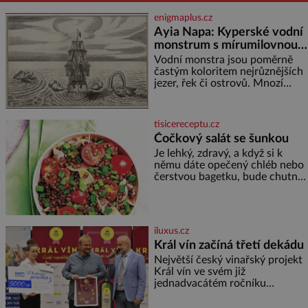
enigmaplus.cz
Ayia Napa: Kyperské vodní
monstrum s mírumilovnou
povahou
Vodní monstra jsou poměrně
častým koloritem nejrůznějších
jezer, řek či ostrovů. Mnozí
skeptici to přikládají hlavně
snaze dané místo zviditelnit a
přitáhnout k němu pozornost
tisicereceptu.cz
záhadám nakloněných turi
Čočkový salát se šunkou
Je lehký, zdravý, a když si k
němu dáte opečený chléb nebo
čerstvou bagetku, bude chutnat
jedna báseň. Suroviny 250 g
vaší oblíbené čočky 150 g
cherry rajčátek 1 velká červená
cibule 2 lžíce
iluxus.cz
Král vín začíná třetí dekádu
Největší český vinařský projekt
Král vín ve svém již
jednadvacátém ročníku
představil nejlepší domácí vína.
Ta vybírala odborná porota z