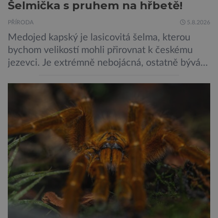
Šelmička s pruhem na hřbetě!
PŘÍRODA
5.8.2026
Medojed kapský je lasicovitá šelma, kterou
bychom velikostí mohli přirovnat k českému
jezevci. Je extrémně nebojácná, ostatně bývá
označována za nejodvážnější zvíře vůbec. V
této souvislosti je dokonce zapsána do
Guinnessovy knihy rekordů. Navzdory svému
názvu nežije pouze v jižní Africe, ale domovem
je mu valná část černého kontinentu a
vyskytuje se rovněž v oblastech […]