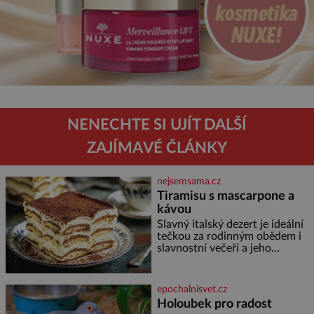
NENECHTE SI UJÍT DALŠÍ
ZAJÍMAVÉ ČLÁNKY
nejsemsama.cz
Tiramisu s mascarpone a
kávou
Slavný italský dezert je ideální
tečkou za rodinným obědem i
slavnostní večeří a jeho
příprava je jednodušší, než se
může zdát. Ingredience pro 4
osoby: 250 g mascarpone 3
epochalnisvet.cz
vejce 80 g cukru 200 g
Holoubek pro radost
cukrářských piškotů 250 ml