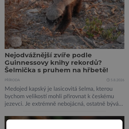
a samy také vydávají zvuky […]
Nejodvážnější zvíře podle
Guinnessovy knihy rekordů?
Šelmička s pruhem na hřbetě!
PŘÍRODA
5.8.2026
Medojed kapský je lasicovitá šelma, kterou
bychom velikostí mohli přirovnat k českému
jezevci. Je extrémně nebojácná, ostatně bývá
označována za nejodvážnější zvíře vůbec. V
této souvislosti je dokonce zapsána do
Guinnessovy knihy rekordů. Navzdory svému