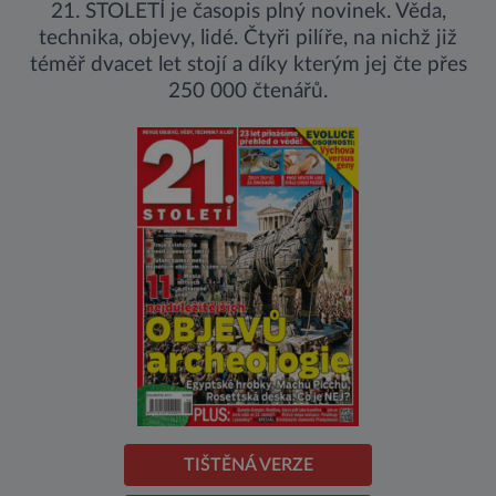
21. STOLETÍ je časopis plný novinek. Věda,
technika, objevy, lidé. Čtyři pilíře, na nichž již
téměř dvacet let stojí a díky kterým jej čte přes
250 000 čtenářů.
TIŠTĚNÁ VERZE