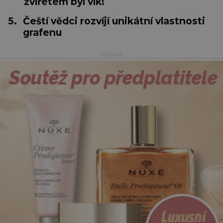
zvířetem byl vlk!
5.
Čeští vědci rozvíjí unikátní vlastnosti
grafenu
reklama