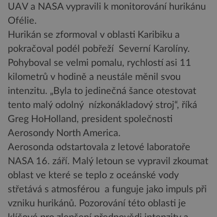
UAV a NASA vypravili k monitorování hurikánu
Ofélie.
Hurikán se zformoval v oblasti Karibiku a
pokračoval podél pobřeží Severní Karolíny.
Pohyboval se velmi pomalu, rychlostí asi 11
kilometrů v hodině a neustále měnil svou
intenzitu. „Byla to jedinečná šance otestovat
tento malý odolný nízkonákladový stroj“, říká
Greg HoHolland, president společnosti
Aerosondy North America.
Aerosonda odstartovala z letové laboratoře
NASA 16. září. Malý letoun se vypravil zkoumat
oblast ve které se teplo z oceánské vody
střetává s atmosférou a funguje jako impuls při
vzniku hurikánů. Pozorování této oblasti je