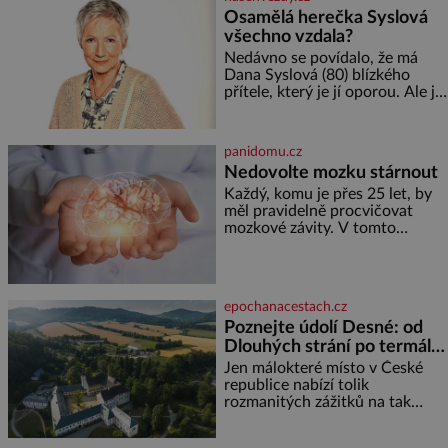
reaguje na každou etapu života
Osamělá herečka Syslová
a specifické potřeby dítěte. Pro
všechno vzdala?
nejmenší je klíčová
jednoduchost, měkkost a
Nedávno se povídalo, že má
bezpečí, proto by pokoj
Dana Syslová (80) blízkého
miminka měl působit především
přítele, který je jí oporou. Ale je
klidně a útulně. Předškolní věk
to ještě vůbec pravda? V
je
posledních dnech čím dál
častěji mluví o svém odchodu.
panidomu.cz
Dohnala ji snad samota? Půs
Nedovolte mozku stárnout
Každý, komu je přes 25 let, by
měl pravidelně procvičovat
mozkové závity. V tomto
období se totiž začíná
zhoršovat paměť. Možná máte
problém vzpomenout si na
jméno kolegy z práce. Nebo
epochanacestach.cz
marně v paměti lovíte název
Poznejte údolí Desné: od
knížky, kterou jste nedávno
Dlouhých strání po termální
přečetli. Je to opravdu tak, s
věkem jako kdyby se paměť
prameny
Jen málokteré místo v České
rozhodla stávkovat. Cvičte
republice nabízí tolik
rozmanitých zážitků na tak
malém území jako údolí řeky
Desné v srdci Jeseníků. Během