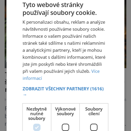
Tyto webové stránky
názvu nežije pouze v jižní Africe, ale domovem
používají soubory cookie.
je mu valná část černého kontinentu a
vyskytuje se rovněž v oblastech […]
K personalizaci obsahu, reklam a analýze
návštěvnosti používáme soubory cookie.
Informace o vašem používání našich
stránek také sdílíme s našimi reklamními
a analytickými partnery, kteří je mohou
kombinovat s dalšími informacemi, které
jste jim poskytli nebo které shromáždili
při vašem používání jejich služeb.
Více
Tesáky či kleště pavouků nebo
informací
štírů: Chelicery jsou staré přes 500
milionů let!
ZOBRAZIT VŠECHNY PARTNERY
(1616)
→
HISTORIE
PŘÍRODA
5.8.2026
Nezbytně
Výkonové
Soubory
Prostředí pod mořskou hladinou tehdy doslova
nutné
soubory
cílení
bujelo životem. Ve vodách se proháněli
soubory
nejroztodivnější živočichové – trilobiti, medúzy