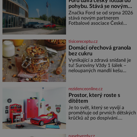
Ford dává český fotbal do
měďáky a štůčky látky. Zraněná
pohybu. Stává se novým
žena pár dní nato umírá. Je to
partnerem FAČR
muž nebývale krutý. Jeho činy
Značka Ford se od srpna 2026
budí hrůzu ještě dlouho po jeho
stává novým partnerem
smrti
Fotbalové asociace České
republiky. V rámci tříleté
spolupráce zajistí mobilitu
asociace, reprezentačních týmů
tisicereceptu.cz
i českého fotbalu v regionech.
Domácí ořechová granola
Partner
bez cukru
Vynikající a zdravá snídaně je
tu! Suroviny Vždy 1 šálek –
neloupaných mandlí kešu
ořechů vlašských ořechů
slunečnicových semínek
semínek dýně rozinek 3 šálky
rezidenceonline.cz
ovesných vloček 1 lžíce mlet
Prostor, který roste s
dítětem
Je to svět, který se vyvíjí a
proměňuje od prvních dětských
krůčků až po dospívání.
Správně navržený pokoj
podporuje bezpečí, kreativitu,
soustředění i odpočinek a
nasehvezdy.cz