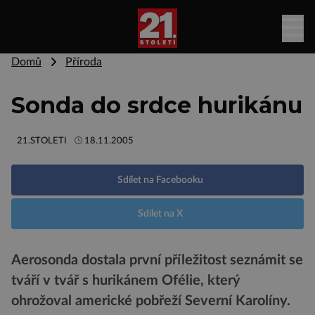
Domů
Příroda
Sonda do srdce hurikánu
21.STOLETI
18.11.2005
Sdílet na Facebooku
Sdílet na X
Aerosonda dostala první příležitost seznámit se
tváří v tvář s hurikánem Ofélie, který
ohrožoval americké pobřeží Severní Karolíny.