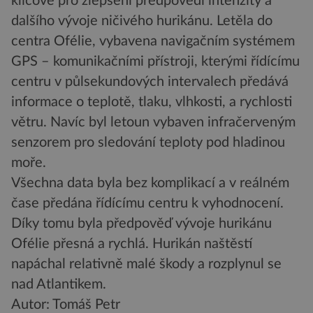
klíčové pro zlepšení předpovědi intenzity a
dalšího vývoje ničivého hurikánu. Letěla do
centra Ofélie, vybavena navigačním systémem
GPS – komunikačními přístroji, kterými řídícímu
centru v půlsekundových intervalech předává
informace o teplotě, tlaku, vlhkosti, a rychlosti
větru. Navíc byl letoun vybaven infračerveným
senzorem pro sledování teploty pod hladinou
moře.
Všechna data byla bez komplikací a v reálném
čase předána řídícímu centru k vyhodnocení.
Díky tomu byla předpověď vývoje hurikánu
Ofélie přesná a rychlá. Hurikán naštěstí
napáchal relativně malé škody a rozplynul se
nad Atlantikem.
Autor: Tomáš Petr