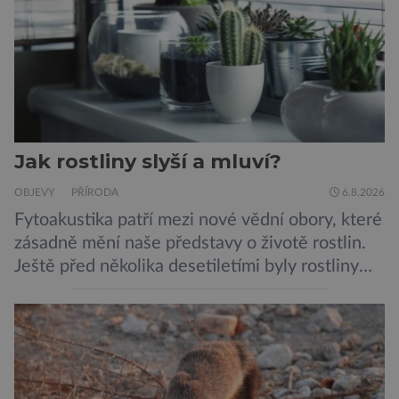
protilátka, nyní ji zřejmě vědci objevili, ovšem
její zdroj je […]
Jak rostliny slyší a mluví?
OBJEVY
PŘÍRODA
6.8.2026
Fytoakustika patří mezi nové vědní obory, které
zásadně mění naše představy o životě rostlin.
Ještě před několika desetiletími byly rostliny
považovány za tiché a pasivní organismy, které
pouze reagují na změny prostředí. Moderní
výzkum však ukazuje, že skutečnost je mnohem
zajímavější. Rostliny totiž dokážou své okolí
vnímat prostřednictvím mechanických podnětů