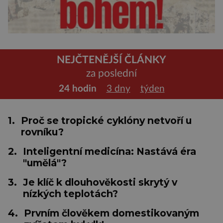
NEJČTENĚJŠÍ ČLÁNKY
za poslední
24 hodin
3 dny
týden
1.
Proč se tropické cyklóny netvoří u
rovníku?
2.
Inteligentní medicína: Nastává éra
"umělá"?
3.
Je klíč k dlouhověkosti skrytý v
nízkých teplotách?
4.
Prvním člověkem domestikovaným