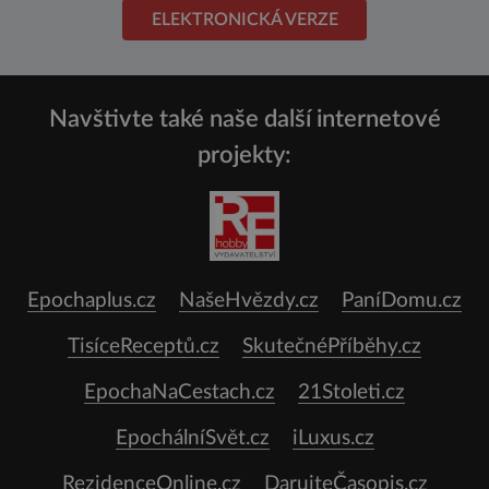
ELEKTRONICKÁ VERZE
Navštivte také naše další internetové
projekty:
Epochaplus.cz
NašeHvězdy.cz
PaníDomu.cz
TisíceReceptů.cz
SkutečnéPříběhy.cz
EpochaNaCestach.cz
21Stoleti.cz
EpochálníSvět.cz
iLuxus.cz
RezidenceOnline.cz
DarujteČasopis.cz