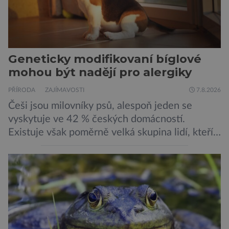
Geneticky modifikovaní bíglové
mohou být nadějí pro alergiky
PŘÍRODA
ZAJÍMAVOSTI
7.8.2026
Češi jsou milovníky psů, alespoň jeden se
vyskytuje ve 42 % českých domácností.
Existuje však poměrně velká skupina lidí, kteří
by si psa rádi pořídili, ale nemohou, protože
jsou alergičtí. Jejich imunitní systém
přecitlivěle reaguje na proteiny obsažené v
psích slinách, potu, moči a šupinkách kůže,
zachycených v srsti. Vědci nyní geneticky
upravili psy, aby […]