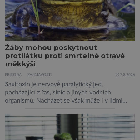
Žáby mohou poskytnout
protilátku proti smrtelné otravě
měkkýši
PŘÍRODA
ZAJÍMAVOSTI
7.8.2026
Saxitoxin je nervově paralytický jed,
pocházející z řas, sinic a jiných vodních
organismů. Nacházet se však může i v lidmi
konzumovaných mlžích, jako jsou ústřice nebo
slávky. K příznakům otravy patří paralýza
dýchacích cest, dojít však může až k udušení.
Dosud proti tomuto jedu neexistovala