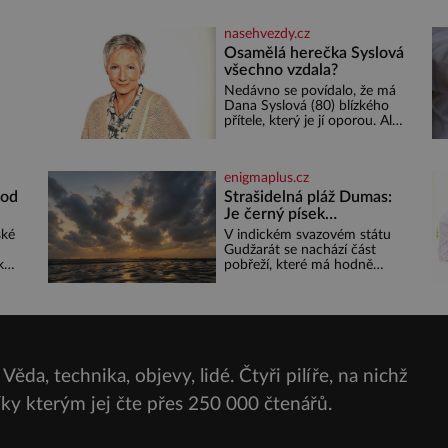
spolupráce zajistí mobilitu
emá,
asociace, reprezentačních
nasehvezdy.cz
týmů i českého fotbalu v
regionech. Partner
Osamělá herečka Syslová
o
všechno vzdala?
Nedávno se povídalo, že má
u
Dana Syslová (80) blízkého
i
přítele, který je jí oporou. Ale
ený
je to ještě vůbec pravda? V
posledních dnech čím dál
častěji mluví o svém
enigmaplus.cz
odchodu. Dohnala ji snad
samota? Půs
 od
Strašidelná pláž Dumas:
 Pro
Je černý písek
podhoubím, ze kterého
ské
V indickém svazovém státu
roste zlo?
Gudžarát se nachází část
k
pobřeží, které má hodně
eky
temnou pověst. Jistě k tomu
přispívá i černý písek této
ete
pláže. Proč má pláž takové
é z
netypické zbarvení? Nakolik
jsou pravd
 se
 se
Věda, technika, objevy, lidé. Čtyři pilíře, na nichž
čit
díky kterým jej čte přes
250 000 čtenářů.