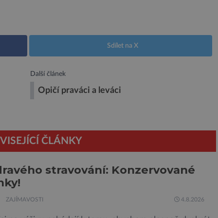
Sdílet na X
Další článek
Opičí praváci a leváci
VISEJÍCÍ ČLÁNKY
dravého stravování: Konzervované
nky!
ZAJÍMAVOSTI
4.8.2026