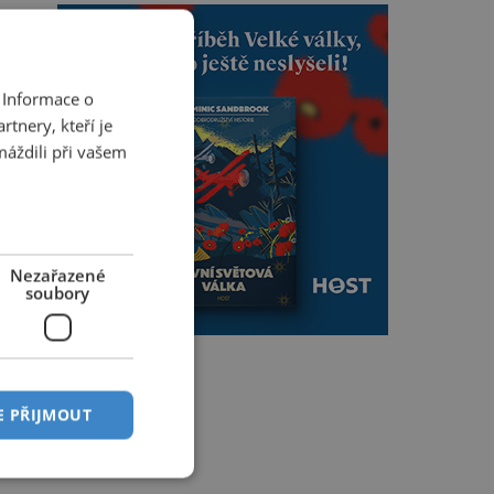
 Informace o
tnery, kteří je
máždili při vašem
Nezařazené
soubory
E PŘIJMOUT