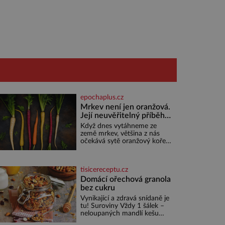
epochaplus.cz
Mrkev není jen oranžová.
Její neuvěřitelný příběh
začíná fialovou barvou
Když dnes vytáhneme ze
země mrkev, většina z nás
očekává sytě oranžový kořen.
Jenže po většinu své historie
je mrkev všechno možné, jen
ne oranžová. Je fialová, žlutá,
tisicereceptu.cz
bílá, někdy dokonce téměř
černá. Až díky stovkám let
Domácí ořechová granola
pečlivého šlechtění se z ní
bez cukru
stává zelenina, bez které si
Vynikající a zdravá snídaně je
českou zahradu ani
tu! Suroviny Vždy 1 šálek –
nedokážeme představit. Její
neloupaných mandlí kešu
příběh je
ořechů vlašských ořechů