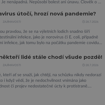
. Je nenápadná. Nepůsobí bolest ani únavu. Člověk o ní
vědět celý život. Přesto může jednou rozhodnout o
virus útočí, hrozí nová pandemie?
eho dítěte. Právě to je případ řady dědičných
ní, například cystické fibrózy, […]
ZAJÍMAVOSTI
28.7.2026
u pravdou, že se na výletních lodích snadno šíří
testinální infekce, jako je norovirus či E. coli, případně
ní infekce, jak tomu bylo na počátku pandemie covidu.
yšet o prvním ohnisku hantaviru na výletní lodi bylo
ivé i pro odborníky. Zdá se, že nebezpečí bylo
někteří lidé stále chodí všude pozdě!
m zažehnáno. Máme se bát nové pandemie? Hantavirus
ZAJÍMAVOSTI
28.7.2026
é, kteří ať se snaží, jak chtějí, na schůzku nikdy nedorazí
to i když vědí, že je nedochvilnost vnímána jako
nost či projev nedostatečné úcty k protistraně.
ší průzkumy ukazují, že za to lidé, kteří chodí
ky pozdě, možná úplně nemohou. Jaké jsou nejčastější
nedochvilnosti? A dá se s ní bojovat? […]