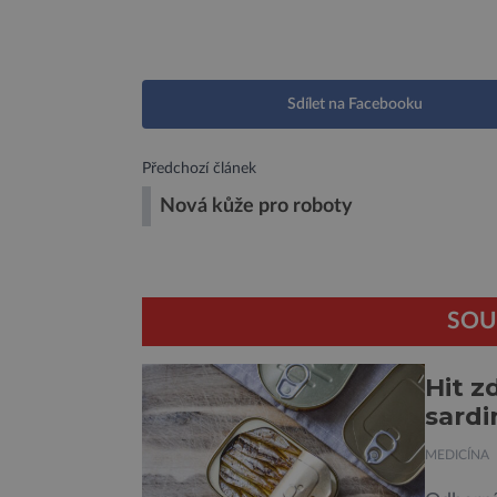
Sdílet na Facebooku
Předchozí článek
Nová kůže pro roboty
SOU
Hit z
sardi
MEDICÍNA