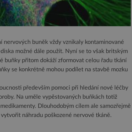
ní nervových buněk vždy vznikaly kontaminované
diska možné dále použít. Nyní se to však britským
buňky přitom dokáží zformovat celou řadu tkání
uňky se konkrétně mohou podílet na stavbě mozku
oucnosti především pomoci při hledání nové léčby
oroby. Na uměle vypěstovaných buňkách totiž
vé medikamenty. Dlouhodobým cílem ale samozřejmě
 vytvořit náhradu poškozené nervové tkáně.