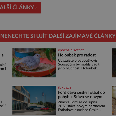
ALŠÍ ČLÁNKY ›
NENECHTE SI UJÍT DALŠÍ ZAJÍMAVÉ ČLÁNKY
epochalnisvet.cz
 a
Holoubek pro radost
Uvažujete o papouškovi?
Sousedům by mohla vadit
ální
jeho hlučnost. Holoubek
em i
diamantový komunikuje
téměř neslyšitelným pípáním,
ž se
je roztomilý a hodí se i pro
o 4
chovatele začátečníky. Jedná
iluxus.cz
se o nenáročného klidného
ptáčka, který většinu dne jen
Ford dává český fotbal do
posedává. Hodně času tráví
pohybu. Stává se novým
na zemi, kde sbírá zbytky
:
partnerem FAČR
 a
Značka Ford se od srpna
semínek Jeho domovinou je
ze?“
2026 stává novým partnerem
prakticky celá Austrálie s
em
Fotbalové asociace České
výjimkou pobřežní oblasti.
ě do
republiky. V rámci tříleté
e,