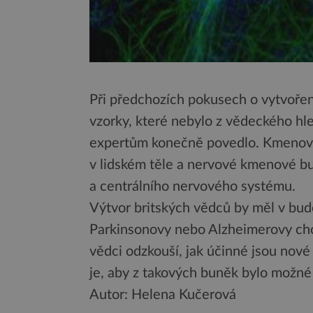
Při předchozích pokusech o vytvoře
vzorky, které nebylo z vědeckého hle
expertům konečně povedlo. Kmenové 
v lidském těle a nervové kmenové b
a centrálního nervového systému.
Výtvor britských vědců by měl v bud
Parkinsonovy nebo Alzheimerovy ch
vědci odzkouší, jak účinné jsou no
je, aby z takových buněk bylo možné
Autor: Helena Kučerová