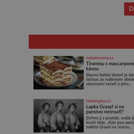
D
nejsemsama.cz
Tiramisu s mascarpone
kávou
Slavný italský dezert je ide
tečkou za rodinným oběd
slavnostní večeří a jeho
příprava je jednodušší, ne
může zdát. Ingredience pr
osoby: 250 g mascarpone 3
historyplus.cz
vejce 80 g cukru 200 g
cukrářských piškotů 250 ml
Lapka Grasel si na
silné kávy 2 lžíce amaretta
panstvo netroufl?
kakao na posypání Postup
Strhne ji z postele, sváže ji
Oddělte žloutky od bílků.
krutě zbije. „Kde jsou pení
Žloutky vyšlehejte s cukr
naléhá Grasel na starou
do světlé pěny a postupn
švadlenku. Když mu to
nich vmíchejte mascarpon