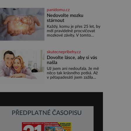
slunečnicových semínek
semínek dýně rozinek 3 šálky
panidomu.cz
ovesných vloček 1 lžíce mlet
Nedovolte mozku
stárnout
Každý, komu je přes 25 let, by
měl pravidelně procvičovat
mozkové závity. V tomto
období se totiž začíná
zhoršovat paměť. Možná
máte problém vzpomenout si
skutecnepribehy.cz
na jméno kolegy z práce.
Nebo marně v paměti lovíte
Dovolte lásce, aby si vás
název knížky, kterou jste
našla
nedávno přečetli. Je to
Už jsem ani nedoufala, že mě
opravdu tak, s věkem jako
něco tak krásného potká. Až
kdyby se paměť rozhodla
v pětapadesáti jsem zažila
stávkovat. Cvičte
lásku na první pohled. Poprvé
jsem se vdávala, když mi bylo
dvacet. Oba jsme byli mladí a
byl to tak říkajíc sňatek z
rozumu. Rodiče nás dali
dohromady, Toník byl dobře
zaopatřený mladý muž.
PŘEDPLATNÉ ČASOPISU
Manželství nám oběma moc
nesvědčilo, brzy jsme zjistili,
že