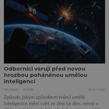
oblaků se snáší kapky kyseliny sírové. Zkrátka,
není to prostředí, ve kterém by příčetný člověk
chtěl strávit […]
Odborníci varují před novou
hrozbou poháněnou umělou
inteligencí
TECHNIKA
VESMÍR
19.7.2026
Způsob, jakým způsobem tvůrci umělé
inteligence mění svět ze dne na den, nemá v