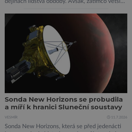
dějinách lidstva obdoby. Avšak, zatímco většina
pozornosti se soustředí na chatboty,
generování obrázků nebo automatizaci práce,
bezpečnostní experti upozorňují na mnohem
méně nápadné riziko. Podle některých
odborníků by už během příštích dvou let mohly
pokročilé systémy AI výrazně usnadnit
kybernetické útoky […]
Sonda New Horizons se probudila
a míří k hranici Sluneční soustavy
VESMÍR
11.7.2026
Sonda New Horizons, která se před jedenácti