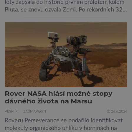
lety zapsala do historie prvním průletem kolem
Pluta, se znovu ozvala Zemi. Po rekordních 321
dnech v hibernačním režimu se ve vzdálenosti
9,5 miliardy kilometrů od Země probrala a
podle NASA je ve výtečném stavu. Nyní ji čeká
další etapa její mise, jejíž ambicí je přinést
dosud nejpodrobnější […]
Rover NASA hlásí možné stopy
dávného života na Marsu
VESMÍR
ZAJÍMAVOSTI
26.6.2026
Roveru Perseverance se podařilo identifikovat
molekuly organického uhlíku v horninách na