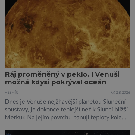
Ráj proměněný v peklo. I Venuši
možná kdysi pokrýval oceán
VESMÍR
2.8.2026
Dnes je Venuše nejžhavější planetou Sluneční
soustavy, je dokonce teplejší než k Slunci bližší
Merkur. Na jejím povrchu panují teploty kolem
464 °C, atmosféra je více než devadesátkrát
hustší než na Zemi a aby toho nebylo málo, z