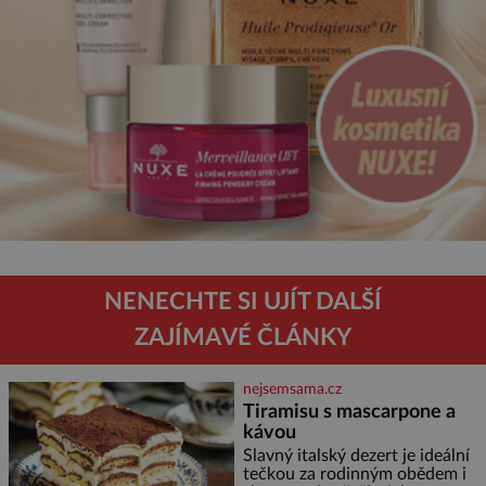
NENECHTE SI UJÍT DALŠÍ
ZAJÍMAVÉ ČLÁNKY
nejsemsama.cz
Tiramisu s mascarpone a
kávou
Slavný italský dezert je ideální
tečkou za rodinným obědem i