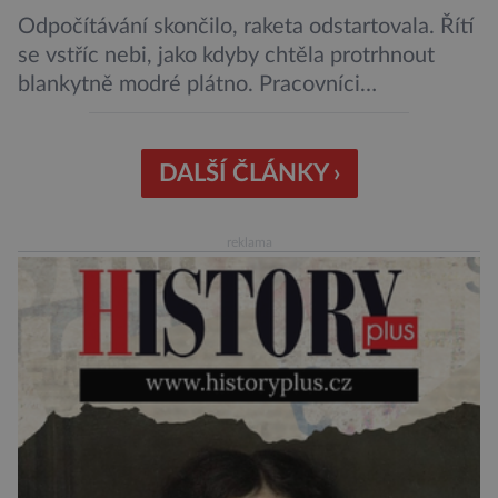
Odpočítávání skončilo, raketa odstartovala. Řítí
se vstříc nebi, jako kdyby chtěla protrhnout
blankytně modré plátno. Pracovníci
kosmodromu spolu s dalšími odborníky
sledujícími start pomalu ani nedýchají. Vyjde
všechno podle plánu, nebo se něco pokazí?
DALŠÍ ČLÁNKY ›
Ariane 6 – tak se nazývá systém nosných raket
Evropské kosmické agentury (ESA), který má
reklama
sloužit pro účely nejrůznějších vesmírných misí,
[…]