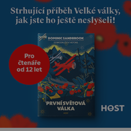
nás dali dohromady, Toník byl
dobře zaopatřený mladý muž.
Manželství nám oběma moc
nesvědčilo, brzy jsme zjistili, že