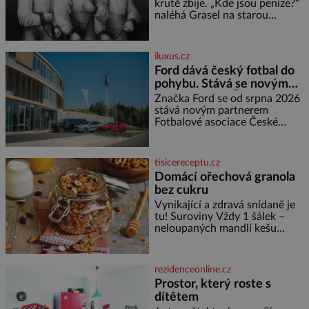
nedokážeme představit. Její
krutě zbije. „Kde jsou peníze?“
příběh je
naléhá Grasel na starou
švadlenku. Když mu to
neprozradí – ostatně ani
nemůže, protože žádné nemá,
iluxus.cz
spokojí se lupič s několika
Ford dává český fotbal do
měďáky a štůčky látky. Zraněná
pohybu. Stává se novým
žena pár dní nato umírá. Je to
partnerem FAČR
muž nebývale krutý. Jeho činy
Značka Ford se od srpna 2026
budí hrůzu ještě dlouho po jeho
stává novým partnerem
smrti
Fotbalové asociace České
republiky. V rámci tříleté
spolupráce zajistí mobilitu
asociace, reprezentačních týmů
tisicereceptu.cz
i českého fotbalu v regionech.
Domácí ořechová granola
Partner
bez cukru
Vynikající a zdravá snídaně je
tu! Suroviny Vždy 1 šálek –
neloupaných mandlí kešu
ořechů vlašských ořechů
slunečnicových semínek
semínek dýně rozinek 3 šálky
rezidenceonline.cz
ovesných vloček 1 lžíce mlet
Prostor, který roste s
dítětem