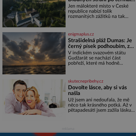
věkem jako kdyby se paměť
prameny
Jen málokteré místo v České
rozhodla stávkovat. Cvičte
republice nabízí tolik
rozmanitých zážitků na tak
malém území jako údolí řeky
Desné v srdci Jeseníků. Během
jediného dne můžete
enigmaplus.cz
nahlédnout do útrob jedné z
Strašidelná pláž Dumas: Je
nejvýznamnějších vodních
černý písek podhoubím, ze
elektráren v Evropě, vydat se na
kterého roste zlo?
horské hřebeny, projet se na
V indickém svazovém státu
koloběžce a den zakončit
Gudžarát se nachází část
poznáváním památek ve
pobřeží, které má hodně
Velkých Losinách nebo v
temnou pověst. Jistě k tomu
termálním
přispívá i černý písek této pláže.
Proč má pláž takové netypické
skutecnepribehy.cz
zbarvení? Nakolik jsou pravd
Dovolte lásce, aby si vás
našla
Už jsem ani nedoufala, že mě
něco tak krásného potká. Až v
pětapadesáti jsem zažila lásku
na první pohled. Poprvé jsem se
vdávala, když mi bylo dvacet.
Oba jsme byli mladí a byl to tak
reklama
říkajíc sňatek z rozumu. Rodiče