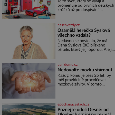
Je to svět, který se vyvíjí a
proměňuje od prvních dětských
krůčků až po dospívání.
Správně navržený pokoj
podporuje bezpečí, kreativitu,
soustředění i odpočinek a
nasehvezdy.cz
reaguje na každou etapu života
Osamělá herečka Syslová
a specifické potřeby dítěte. Pro
všechno vzdala?
nejmenší je klíčová
jednoduchost, měkkost a
Nedávno se povídalo, že má
bezpečí, proto by pokoj
Dana Syslová (80) blízkého
miminka měl působit především
přítele, který je jí oporou. Ale je
klidně a útulně. Předškolní věk
to ještě vůbec pravda? V
je
posledních dnech čím dál
častěji mluví o svém odchodu.
panidomu.cz
Dohnala ji snad samota? Půs
Nedovolte mozku stárnout
Každý, komu je přes 25 let, by
měl pravidelně procvičovat
mozkové závity. V tomto
období se totiž začíná
zhoršovat paměť. Možná máte
problém vzpomenout si na
jméno kolegy z práce. Nebo
epochanacestach.cz
marně v paměti lovíte název
Poznejte údolí Desné: od
knížky, kterou jste nedávno
Dlouhých strání po termální
přečetli. Je to opravdu tak, s