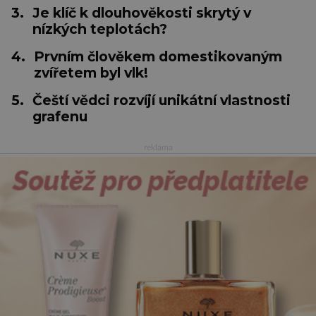
3.
Je klíč k dlouhověkosti skrytý v
nízkých teplotách?
4.
Prvním člověkem domestikovaným
zvířetem byl vlk!
5.
Čeští vědci rozvíjí unikátní vlastnosti
grafenu
reklama