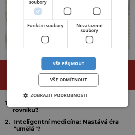
soubory
Funkční soubory
Nezařazené
soubory
VŠE PŘIJMOUT
NEJČTENĚJŠÍ ČLÁNKY
za poslední
VŠE ODMÍTNOUT
24 hodin
3 dny
týden
ZOBRAZIT PODROBNOSTI
1.
Proč se tropické cyklóny netvoří u
rovníku?
2.
Inteligentní medicína: Nastává éra
"umělá"?