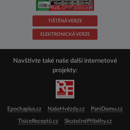
TIŠTĚNÁ VERZE
ELEKTRONICKÁ VERZE
Navštivte také naše další internetové
projekty:
Epochaplus.cz
NašeHvězdy.cz
PaníDomu.cz
TisíceReceptů.cz
SkutečnéPříběhy.cz