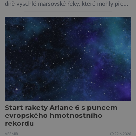
dně vyschlé marsovské řeky, které mohly před
miliardami let vzniknout působením vody.
Svědčí snad o dávném životě na planetě?
Měření provedená přístrojem Sherloc,
umístěném na roveru Perseverance,
identifikovala organický uhlík v jílovcích z
výchozů, což jsou vyhaslé podzemní lávové
proudy vystupující na povrch, sopky […]
Start rakety Ariane 6 s puncem
evropského hmotnostního
rekordu
VESMÍR
22.6.2026