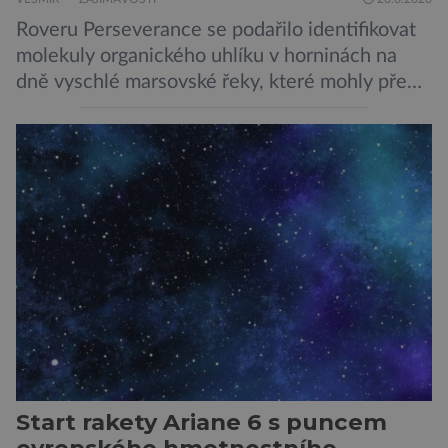
Roveru Perseverance se podařilo identifikovat
molekuly organického uhlíku v horninách na
dně vyschlé marsovské řeky, které mohly před
miliardami let vzniknout působením vody.
Svědčí snad o dávném životě na planetě?
Měření provedená přístrojem Sherloc,
umístěném na roveru Perseverance,
identifikovala organický uhlík v jílovcích z
výchozů, což jsou vyhaslé podzemní lávové
proudy vystupující na povrch, sopky […]
Start rakety Ariane 6 s puncem
evropského hmotnostního