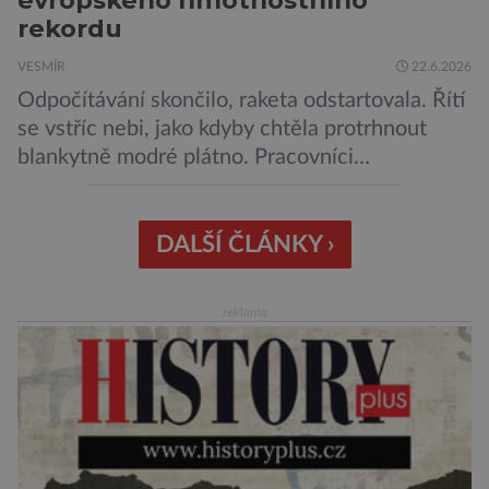
rekordu
VESMÍR
22.6.2026
Odpočítávání skončilo, raketa odstartovala. Řítí
se vstříc nebi, jako kdyby chtěla protrhnout
blankytně modré plátno. Pracovníci
kosmodromu spolu s dalšími odborníky
sledujícími start pomalu ani nedýchají. Vyjde
všechno podle plánu, nebo se něco pokazí?
DALŠÍ ČLÁNKY ›
Ariane 6 – tak se nazývá systém nosných raket
Evropské kosmické agentury (ESA), který má
reklama
sloužit pro účely nejrůznějších vesmírných misí,
[…]