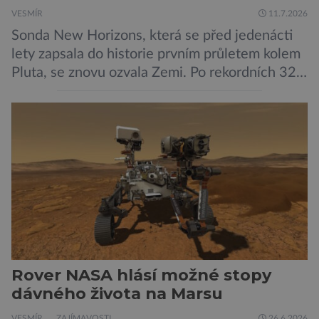
VESMÍR
11.7.2026
Sonda New Horizons, která se před jedenácti
lety zapsala do historie prvním průletem kolem
Pluta, se znovu ozvala Zemi. Po rekordních 321
dnech v hibernačním režimu se ve vzdálenosti
9,5 miliardy kilometrů od Země probrala a
podle NASA je ve výtečném stavu. Nyní ji čeká
další etapa její mise, jejíž ambicí je přinést
dosud nejpodrobnější […]
Rover NASA hlásí možné stopy
dávného života na Marsu
VESMÍR
ZAJÍMAVOSTI
26.6.2026