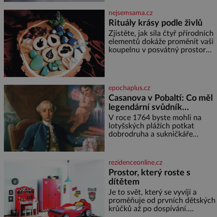
jméno kolegy z práce. Nebo
nejsemsama.cz
marně v paměti lovíte název
Rituály krásy podle živlů
knížky, kterou jste nedávno
přečetli. Je to opravdu tak, s
Zjistěte, jak síla čtyř přírodních
věkem jako kdyby se paměť
elementů dokáže proměnit vaši
rozhodla stávkovat. Cvičte
koupelnu v posvátný prostor
pro omlazení těla i zklidnění
unavené mysli. Jak pečovat o
pleť a tělo v souladu s
hvězdami? Každá z nás v sobě
epochaplus.cz
nese otisk vesmíru, který se
Casanova v Pobaltí: Co měl
projevuje nejen v naší povaze,
legendární svůdník
ale i v potřebách naší pokožky.
Ohnivá znamení Ženy narozené
společného se svobodnými
V roce 1764 byste mohli na
ve znamení Berana, Lva a
zednáři?
lotyšských plážích potkat
Střelce v sobě nesou žár,
dobrodruha a sukničkáře
odvahu a neutuchající elán.
Giacoma Casanovu. Jeho cesta
Vaše
k Baltskému moři však nebyla
turistickým výletem, ale ryze
rezidenceonline.cz
pracovní cestou se zištnými
Prostor, který roste s
úmysly. Jaký cíl Casanova
dítětem
sledoval, když se například
procházel uličkami lotyšské
Je to svět, který se vyvíjí a
Rigy? Casanova v Pobaltí
proměňuje od prvních dětských
kontaktoval tamní zednářské
krůčků až po dospívání.
lóže. Nebyl v této oblasti