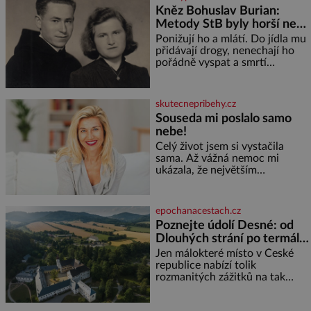
Kněz Bohuslav Burian:
Metody StB byly horší než
gestapácké trýznění
Ponižují ho a mlátí. Do jídla mu
přidávají drogy, nenechají ho
pořádně vyspat a smrtí
vyhrožují i jeho nejbližším.
Burian kruté týrání nevydrží a
estébákům podepíše všechno,
skutecnepribehy.cz
co po něm chtějí. Svým
Souseda mi poslalo samo
podpisem jim potvrdí také to, že
nebe!
na něj během výslechů nikdo
nevyvíjel fyzický ani psychický
Celý život jsem si vystačila
nátlak. Syn brněnského řezníka
sama. Až vážná nemoc mi
chce být knězem a
ukázala, že největším
bohatstvím nejsou peníze ani
vlastní byt, ale člověk, který je
ochotný podat pomocnou ruku.
epochanacestach.cz
Vždycky jsem byla spíš
Poznejte údolí Desné: od
samotářka. Nepotřebovala jsem
Dlouhých strání po termální
kolem sebe partu kamarádek
prameny
ani partnera. Stačily mi knihy,
Jen málokteré místo v České
práce a hlavně klid. Hned po
republice nabízí tolik
studiích jsem odešla z rodného
rozmanitých zážitků na tak
města,
malém území jako údolí řeky
Desné v srdci Jeseníků. Během