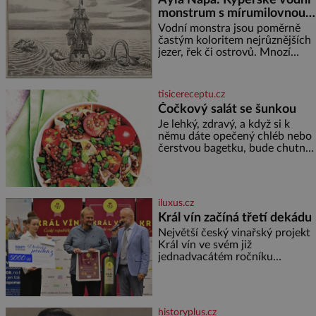
monstrum s mírumilovnou
povahou
Vodní monstra jsou poměrně
častým koloritem nejrůznějších
jezer, řek či ostrovů. Mnozí
skeptici to přikládají hlavně
snaze dané místo zviditelnit a
přitáhnout k němu pozornost
tisicereceptu.cz
záhadám nakloněných turi
Čočkový salát se šunkou
Je lehký, zdravý, a když si k
němu dáte opečený chléb nebo
čerstvou bagetku, bude chutnat
jedna báseň. Suroviny 250 g
vaší oblíbené čočky 150 g
cherry rajčátek 1 velká červená
cibule 2 lžíce
iluxus.cz
Král vín začíná třetí dekádu
Největší český vinařský projekt
Král vín ve svém již
jednadvacátém ročníku
představil nejlepší domácí vína.
Ta vybírala odborná porota z
celkem 1260 vzorků od 157
vinařů. Král vín, který se – i pře
historyplus.cz