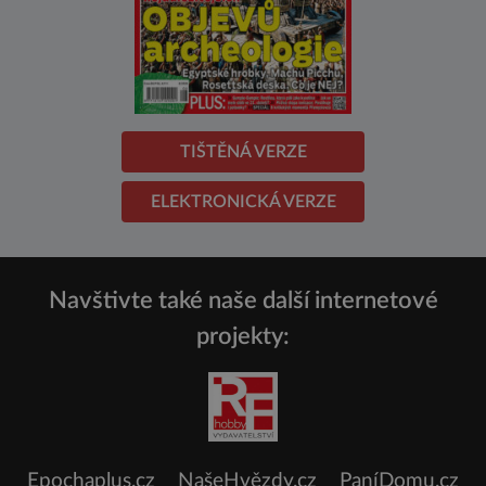
TIŠTĚNÁ VERZE
ELEKTRONICKÁ VERZE
Navštivte také naše další internetové
projekty:
Epochaplus.cz
NašeHvězdy.cz
PaníDomu.cz