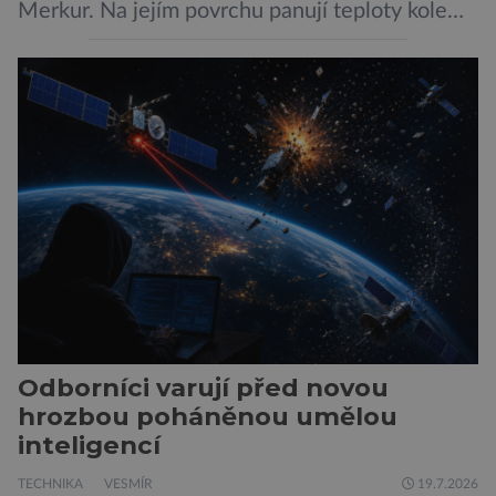
Merkur. Na jejím povrchu panují teploty kolem
464 °C, atmosféra je více než devadesátkrát
hustší než na Zemi a aby toho nebylo málo, z
oblaků se snáší kapky kyseliny sírové. Zkrátka,
není to prostředí, ve kterém by příčetný člověk
chtěl strávit […]
Odborníci varují před novou
hrozbou poháněnou umělou
inteligencí
TECHNIKA
VESMÍR
19.7.2026