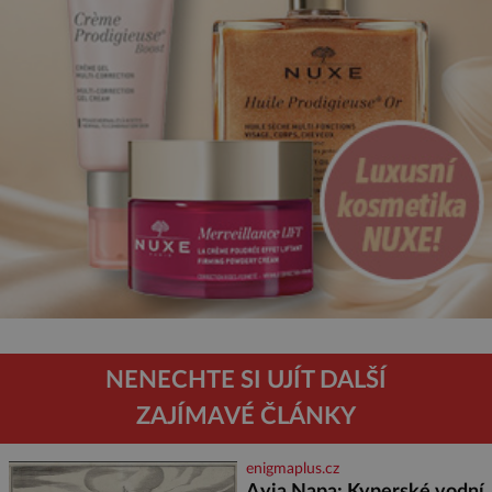
NENECHTE SI UJÍT DALŠÍ
ZAJÍMAVÉ ČLÁNKY
enigmaplus.cz
Ayia Napa: Kyperské vodní