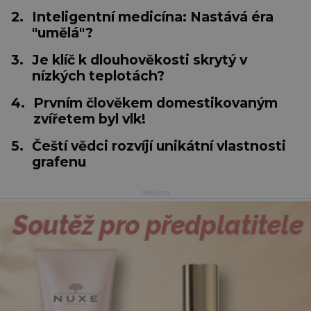
2.
Inteligentní medicína: Nastává éra
"umělá"?
3.
Je klíč k dlouhověkosti skrytý v
nízkých teplotách?
4.
Prvním člověkem domestikovaným
zvířetem byl vlk!
5.
Čeští vědci rozvíjí unikátní vlastnosti
grafenu
reklama