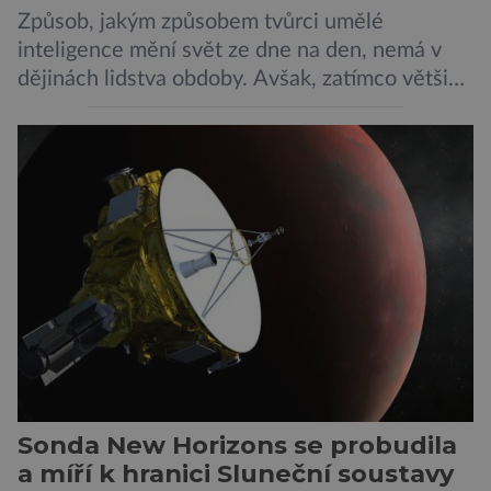
Způsob, jakým způsobem tvůrci umělé
inteligence mění svět ze dne na den, nemá v
dějinách lidstva obdoby. Avšak, zatímco většina
pozornosti se soustředí na chatboty,
generování obrázků nebo automatizaci práce,
bezpečnostní experti upozorňují na mnohem
méně nápadné riziko. Podle některých
odborníků by už během příštích dvou let mohly
pokročilé systémy AI výrazně usnadnit
kybernetické útoky […]
Sonda New Horizons se probudila
a míří k hranici Sluneční soustavy