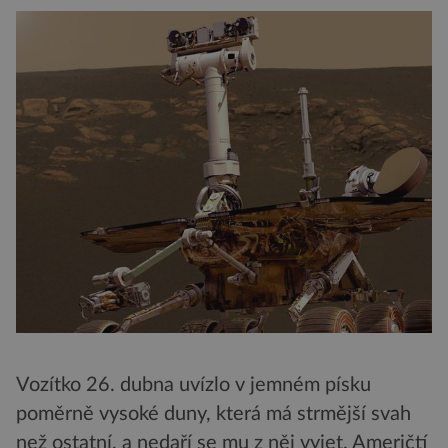
Vozítko 26. dubna uvízlo v jemném písku
poměrně vysoké duny, která má strmější svah
než ostatní, a nedaří se mu z něj vyjet. Američtí