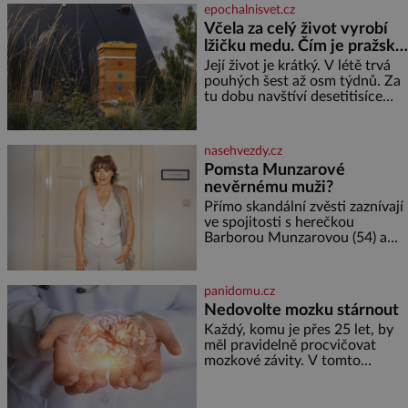
jediného dne můžete
epochalnisvet.cz
nahlédnout do útrob jedné z
Včela za celý život vyrobí
nejvýznamnějších vodních
lžičku medu. Čím je pražský
elektráren v Evropě, vydat se na
med ze střech tak ceněný?
horské hřebeny, projet se na
Její život je krátký. V létě trvá
koloběžce a den zakončit
pouhých šest až osm týdnů. Za
poznáváním památek ve
tu dobu navštíví desetitisíce
Velkých Losinách nebo v
květů, nalétá stovky kilometrů a
termálním
vyrobí přibližně devět gramů
medu – zhruba jednu čajovou
nasehvezdy.cz
lžičku. Sama o sobě se může
Pomsta Munzarové
zdát bezvýznamná. Teprve když
nevěrnému muži?
se spojí s dalšími desítkami tisíc
příslušnic svého včelstva,
Přímo skandální zvěsti zaznívají
vznikne jeden z
ve spojitosti s herečkou
nejdokonalejších organismů
Barborou Munzarovou (54) a
hercem Martinem Trnavským
(56). Munzarová měla být totiž
viděna s jakýmsi sympaťákem, s
panidomu.cz
nímž se velmi družně, až d
Nedovolte mozku stárnout
Každý, komu je přes 25 let, by
měl pravidelně procvičovat
mozkové závity. V tomto
období se totiž začíná
zhoršovat paměť. Možná máte
problém vzpomenout si na