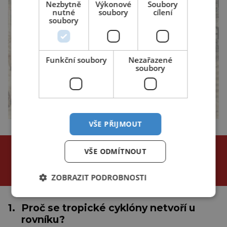
Nezbytně
Výkonové
Soubory
nutné
soubory
cílení
soubory
Funkční soubory
Nezařazené
soubory
VŠE PŘIJMOUT
NEJČTENĚJŠÍ ČLÁNKY
VŠE ODMÍTNOUT
za poslední
24 hodin
3 dny
týden
ZOBRAZIT PODROBNOSTI
1.
Proč se tropické cyklóny netvoří u
rovníku?