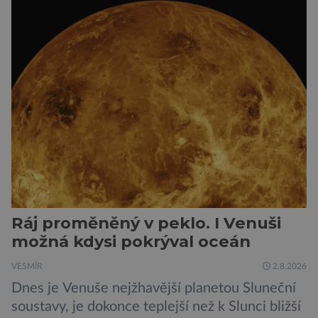
Ráj proměněný v peklo. I Venuši
možná kdysi pokrýval oceán
VESMÍR
2.8.2026
Dnes je Venuše nejžhavější planetou Sluneční
soustavy, je dokonce teplejší než k Slunci bližší