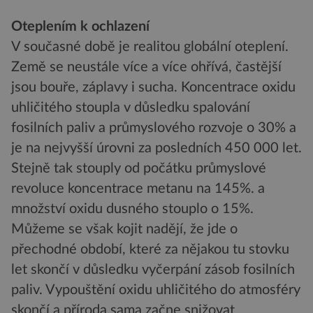
Oteplením k ochlazení
V současné době je realitou globální oteplení.
Země se neustále více a více ohřívá, častější
jsou bouře, záplavy i sucha. Koncentrace oxidu
uhličitého stoupla v důsledku spalování
fosilních paliv a průmyslového rozvoje o 30% a
je na nejvyšší úrovni za posledních 450 000 let.
Stejně tak stouply od počátku průmyslové
revoluce koncentrace metanu na 145%. a
množství oxidu dusného stouplo o 15%.
Můžeme se však kojit nadějí, že jde o
přechodné období, které za nějakou tu stovku
let skončí v důsledku vyčerpání zásob fosilních
paliv. Vypouštění oxidu uhličitého do atmosféry
skončí a příroda sama začne snižovat