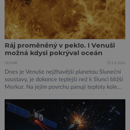
Ráj proměněný v peklo. I Venuši
možná kdysi pokrýval oceán
VESMÍR
2.8.2026
Dnes je Venuše nejžhavější planetou Sluneční
soustavy, je dokonce teplejší než k Slunci bližší
Merkur. Na jejím povrchu panují teploty kolem
464 °C, atmosféra je více než devadesátkrát
hustší než na Zemi a aby toho nebylo málo, z
oblaků se snáší kapky kyseliny sírové. Zkrátka,
není to prostředí, ve kterém by příčetný člověk
chtěl strávit […]