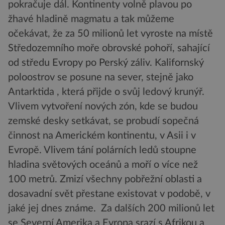
pokračuje dál. Kontinenty volně plavou po
žhavé hladině magmatu a tak můžeme
očekávat, že za 50 milionů let vyroste na místě
Středozemního moře obrovské pohoří, sahající
od středu Evropy po Perský záliv. Kalifornský
poloostrov se posune na sever, stejně jako
Antarktida , která přijde o svůj ledový krunýř.
Vlivem vytvoření nových zón, kde se budou
zemské desky setkávat, se probudí sopečná
činnost na Americkém kontinentu, v Asii i v
Evropě. Vlivem tání polárních ledů stoupne
hladina světových oceánů a moří o více než
100 metrů. Zmizí všechny pobřežní oblasti a
dosavadní svět přestane existovat v podobě, v
jaké jej dnes známe. Za dalších 200 milionů let
se Severní Amerika a Evropa srazí s Afrikou a