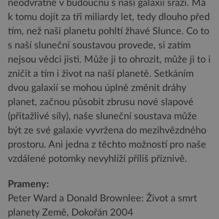
neodvratně v budoucnu s naší galaxií srazí. Má
k tomu dojít za tři miliardy let, tedy dlouho před
tím, než naši planetu pohltí žhavé Slunce. Co to
s naší sluneční soustavou provede, si zatím
nejsou vědci jisti. Může ji to ohrozit, může ji to i
zničit a tím i život na naší planetě. Setkáním
dvou galaxií se mohou úplně změnit dráhy
planet, začnou působit zbrusu nové slapové
(přitažlivé síly), naše sluneční soustava může
být ze své galaxie vyvržena do mezihvězdného
prostoru. Ani jedna z těchto možností pro naše
vzdálené potomky nevyhlíží příliš příznivě.
Prameny:
Peter Ward a Donald Brownlee: Život a smrt
planety Země, Dokořán 2004