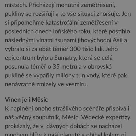
místech. Přicházejí mohutná zemětřesení,
pukliny se rozšiřují a to vše situaci zhoršuje. Jen
si připomeňme katastrofální zemětřesení v
posledních dnech loňského roku, které postihlo
následnými vlnami tsunami jihovýchodní Asii a
vybralo si za oběť téměř 300 tisíc lidí. Jeho
epicentrum bylo u Sumatry, která se celá
posunula téměř o 35 metrů a v obrovské
puklině se vypařily miliony tun vody, které pak
nenávratně zmizely ve vesmíru.
Vinen je i Měsíc
K naplnění onoho strašlivého scénáře přispívá i
náš věčný souputník, Měsíc. Vědecké expertízy
prokázaly, že v dávných dobách se nacházel
mnohem blíže k naší planetě a obíhal kolem ní