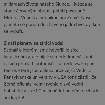
miliardách života našeho Slunce. Hvězda se
stane červeným obrem, pohltí postupně
Merkur, Venuši a neunikne ani Země. Naše
planeta se ponoří do žhavého jádra hvězdy, kde
se vypaří.
Z naší planety se ztrácí voda!
Scénář o kterém jsme hovořili je sice
katastrofický, ale nijak se nedotkne nás, ani
našich přímých potomků. Jsou zde však i jiné
teorie, které jsou daleko hrozivější. Vědci z
Pensylvanské univerzity v USA totiž zjistili, že
Země přichází velmi rychle o své vodní
bohatství a za 500 milionů let po něm nezbude
ani kapka!