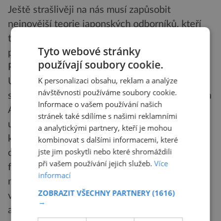
Ještě strašlivěji na nás musí zapůsobit
nejnovější teorie japonských odborníků, kteří
tvrdí, že tato katastrofa může za určitých
Tyto webové stránky
předpokladů nastat už koncem tohoto století!.
používají soubory cookie.
Příčinou je únik oceánské vody do vesmíru.
K personalizaci obsahu, reklam a analýze
Ultrafialové snímky Země, pořízené z Měsíce
návštěvnosti používáme soubory cookie.
speciální kamerou, kterou tam umístila posádka
Informace o vašem používání našich
Apolla 16, ukazují obrovitý plynný závoj
stránek také sdílíme s našimi reklamními
unikajícího vodíku, táhnoucí se desítky tisíc
a analytickými partnery, kteří je mohou
kilometrů směrem ke Slunci. Většina vody
kombinovat s dalšími informacemi, které
jste jim poskytli nebo které shromáždili
odpařující se z oceánů se sice vrací zpět ve
při vašem používání jejich služeb.
Více
formě srážek, ale část je vynesena do
informací
nejvyšších vrstev atmosféry, kde se rozloží na
ZOBRAZIT VŠECHNY PARTNERY
(1616)
vodík a kyslík. Zatímco kyslík zůstane v
→
atmosféře, lehký vodík uniká do vesmíru. Jde o