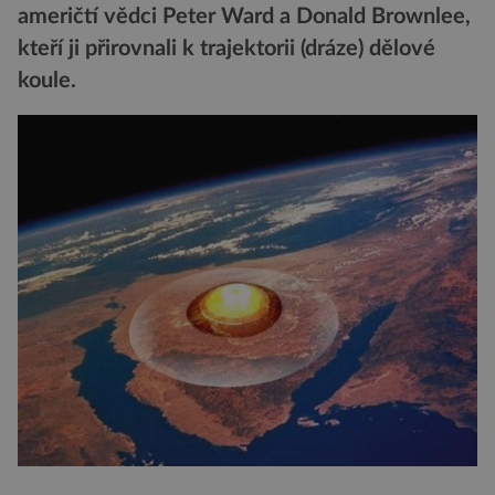
američtí vědci Peter Ward a Donald Brownlee,
kteří ji přirovnali k trajektorii (dráze) dělové
koule.