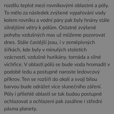
rozdílu teplot mezi rovníkovými oblastmi a póly.
To mělo za následek zvýšené vypařování vody
kolem rovníku a vodní páry pak byly hnány stále
silnějšími větry k pólům. Ostatně zvýšené
pohyby vzdušných mas už můžeme pozorovat
dnes. Stále častější jsou, i v zeměpisných
šířkách, kde byly v minulých stoletích
vzácností, vzdušné hurikány, tornáda a silné
vichřice. V oblasti pólů se bude voda hromadit v
podobě ledu a postupně naroste ledovcový
příkrov. Ten se rozšíří do okolí a svojí bílou
barvou bude odrážet více slunečního záření.
Póly i přilehlé oblasti se tak budou postupně
ochlazovat a ochlazení pak zasáhne i střední
pásma planety.