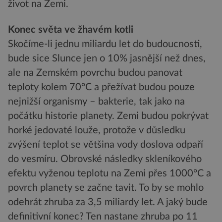
život na Zemi.
Konec světa ve žhavém kotli
Skočíme-li jednu miliardu let do budoucnosti,
bude sice Slunce jen o 10% jasnější než dnes,
ale na Zemském povrchu budou panovat
teploty kolem 70°C a přežívat budou pouze
nejnižší organismy – bakterie, tak jako na
počátku historie planety. Zemi budou pokrývat
horké jedovaté louže, protože v důsledku
zvýšení teplot se většina vody doslova odpaří
do vesmíru. Obrovské následky skleníkového
efektu vyženou teplotu na Zemi přes 1000°C a
povrch planety se začne tavit. To by se mohlo
odehrát zhruba za 3,5 miliardy let. A jaký bude
definitivní konec? Ten nastane zhruba po 11