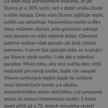
Už dnes mají astronomové ověřeno, že jas
Slunce je o 30% vyšší, než v době vzniku Země
a stále stoupá. Dnes nám Slunce zajišťuje teplo,
světlo zas umožňuje fotosyntézu rostlin a díky
tomu můžeme dýchat, jeho gravitace udržuje
naši planetu na stálé oběžné dráze. Obrovitý
jaderný reaktor však pomalu ale jistě chystá
pohromu. V první fázi způsobí stále se zvyšující
jas Slunce zánik rostlin. I zde jde o zdánlivý
paradox. Místo toho, aby více světla dalo větší
možnosti pro vývoj rostlin, bude vše naopak.
Vlivem zvýšených teplot dojde ke zvýšené
erozi křemičitých hornin a k úbytku
atmosférického oxidu uhličitého, což postupně
omezí až zastaví fotosyntézu rostlin. S touto
teorií přišli už v 70. letech minulého století