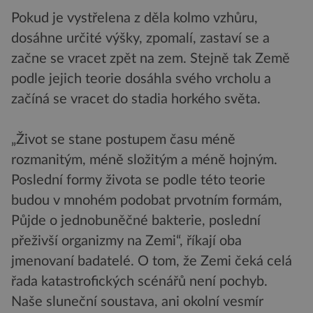
Pokud je vystřelena z děla kolmo vzhůru,
dosáhne určité výšky, zpomalí, zastaví se a
začne se vracet zpět na zem. Stejně tak Země
podle jejich teorie dosáhla svého vrcholu a
začíná se vracet do stadia horkého světa.
„Život se stane postupem času méně
rozmanitým, méně složitým a méně hojným.
Poslední formy života se podle této teorie
budou v mnohém podobat prvotním formám,
Půjde o jednobuněčné bakterie, poslední
přeživší organizmy na Zemi“, říkají oba
jmenovaní badatelé. O tom, že Zemi čeká celá
řada katastrofických scénářů není pochyb.
Naše sluneční soustava, ani okolní vesmír