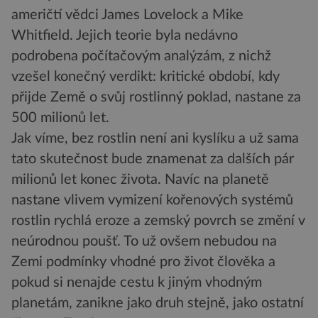
američtí vědci James Lovelock a Mike
Whitfield. Jejich teorie byla nedávno
podrobena počítačovým analýzám, z nichž
vzešel konečný verdikt: kritické období, kdy
přijde Země o svůj rostlinný poklad, nastane za
500 milionů let.
Jak víme, bez rostlin není ani kyslíku a už sama
tato skutečnost bude znamenat za dalších pár
milionů let konec života. Navíc na planetě
nastane vlivem vymizení kořenových systémů
rostlin rychlá eroze a zemský povrch se změní v
neúrodnou poušť. To už ovšem nebudou na
Zemi podmínky vhodné pro život člověka a
pokud si nenajde cestu k jiným vhodným
planetám, zanikne jako druh stejně, jako ostatní