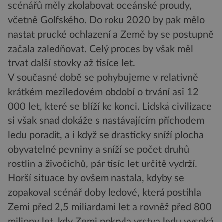
scénářů měly zkolabovat oceánské proudy,
včetně Golfského. Do roku 2020 by pak mělo
nastat prudké ochlazení a Země by se postupně
začala zaledňovat. Celý proces by však měl
trvat další stovky až tisíce let.
V současné době se pohybujeme v relativně
krátkém meziledovém období o trvání asi 12
000 let, které se blíží ke konci. Lidská civilizace
si však snad dokáže s nastávajícím příchodem
ledu poradit, a i když se drasticky sníží plocha
obyvatelné pevniny a sníží se počet druhů
rostlin a živočichů, pár tisíc let určitě vydrží.
Horší situace by ovšem nastala, kdyby se
zopakoval scénář doby ledové, která postihla
Zemi před 2,5 miliardami let a rovněž před 800
miliony let, kdy Zemi pokryla vrstva ledu vysoká