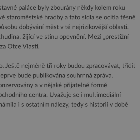
výstavné paláce byly zbourány někdy kolem roku
é staroměstské hradby a tato sídla se ocitla těsně
působu dobývání měst v té nejrizikovější oblasti.
hudina, žijící ve stínu opevnění. Mezi „prestižní
za Otce Vlasti.
. Ještě nejméně tři roky budou zpracovávat, třídit
 teprve bude publikována souhrnná zpráva.
nzervovány a v nějaké přijatelné formě
bchodního centra. Uvažuje se i multimediální
ámila i s ostatním nálezy, tedy s historií v době