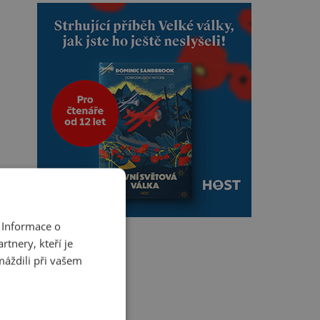
 Informace o
tnery, kteří je
máždili při vašem