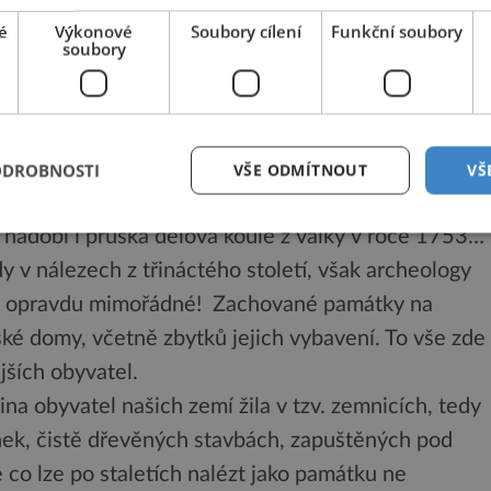
é
Výkonové
Soubory cílení
Funkční soubory
soubory
víjel film o stavbách i o bourání, o budování i
při výstavbě kláštera a později kasáren tehdejším
ních nerovností, se postupně nacházely další a další
ODROBNOSTI
VŠE ODMÍTNOUT
VŠ
ů prostých měšťanů – zlomky barokní sochy, zbytky
y nádobí i pruská dělová koule z války v roce 1753…
y v nálezech z třináctého století, však archeology
ylo opravdu mimořádné! Zachované památky na
é domy, včetně zbytků jejich vybavení. To vše zde
jších obyvatel.
na obyvatel našich zemí žila v tzv. zemnicích, tedy
nek, čistě dřevěných stavbách, zapuštěných pod
 co lze po staletích nalézt jako památku ne