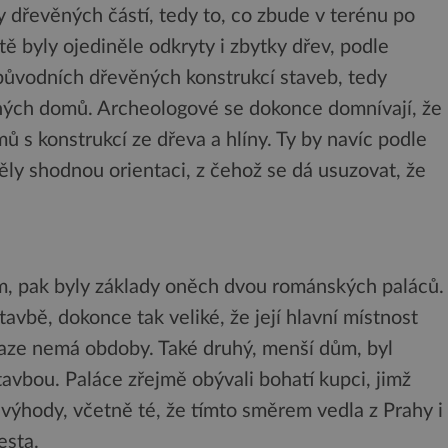
ky dřevěných částí, tedy to, co zbude v terénu po
ě byly ojediněle odkryty i zbytky dřev, podle
původních dřevěných konstrukcí staveb, tedy
ných domů. Archeologové se dokonce domnívají, že
ů s konstrukcí ze dřeva a hlíny. Ty by navíc podle
ly shodnou orientaci, z čehož se dá usuzovat, že
, pak byly základy oněch dvou románských paláců.
tavbě, dokonce tak veliké, že její hlavní místnost
Praze nemá obdoby. Také druhý, menší dům, byl
bou. Paláce zřejmě obývali bohatí kupci, jimž
výhody, včetně té, že tímto směrem vedla z Prahy i
esta.