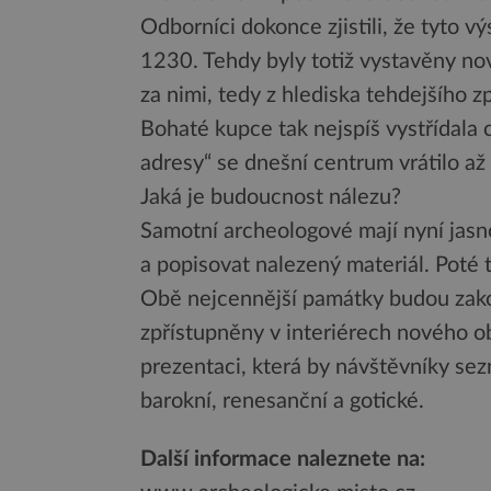
Odborníci dokonce zjistili, že tyto 
1230. Tehdy byly totiž vystavěny nov
za nimi, tedy z hlediska tehdejšího z
Bohaté kupce tak nejspíš vystřídala c
adresy“ se dnešní centrum vrátilo až 
Jaká je budoucnost nálezu?
Samotní archeologové mají nyní jasno
a popisovat nalezený materiál. Poté
Obě nejcennější památky budou zako
zpřístupněny v interiérech nového o
prezentaci, která by návštěvníky sezn
barokní, renesanční a gotické.
Další informace naleznete na: