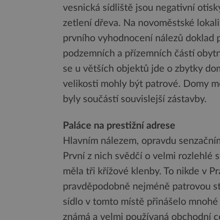
vesnická sídliště jsou negativní otis
zetlení dřeva. Na novoměstské lokalit
prvního vyhodnocení nálezů doklad 
podzemních a přízemních částí obyt
se u větších objektů jde o zbytky dom
velikosti mohly být patrové. Domy mě
byly součástí souvislejší zástavby.
Paláce na prestižní adrese
Hlavním nálezem, opravdu senzačním
První z nich svědčí o velmi rozlehlé s
měla tři křížové klenby. To nikde v 
pravděpodobně nejméně patrovou stav
sídlo v tomto místě přinášelo mnohé 
známá a velmi používaná obchodní c