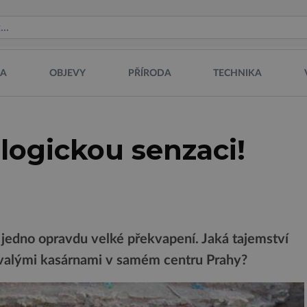
NA
OBJEVY
PŘÍRODA
TECHNIKA
logickou senzaci!
ů jedno opravdu velké překvapení. Jaká tajemství
bývalými kasárnami v samém centru Prahy?