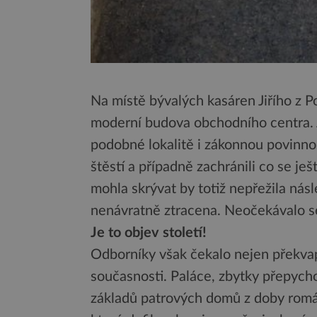
Na místě bývalých kasáren Jiřího z 
moderní budova obchodního centra. Ja
podobné lokalitě i zákonnou povinnos
štěstí a případně zachránili co se je
mohla skrývat by totiž nepřežila nás
nenávratně ztracena. Neočekávalo se
Je to objev století!
Odborníky však čekalo nejen překvap
současnosti. Paláce, zbytky přepyc
základů patrových domů z doby román