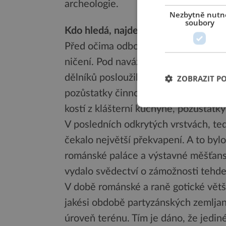
archeologie.
Nezbytně nutn
soubory
Kdo hledá, najde!
Před očima odborníků se tak zpětně od
ničení. Pod navážkami zeminy, která 
dělníků posloužila k vyrovnání terén
ZOBRAZIT P
pozůstatky činnosti kláštera i život
kostí z klášterní kuchyně, pozůstatk
V posledních odkrytých vrstvách, ted
čekalo největší překvapení. A to b
románské paláce a výstavné měšťansk
vydalo svědectví o zámožnosti tehde
V době románské a raně gotické větši
jakési obdobě partyzánských zemlja
úroveň terénu. Tím je dáno, že jediné