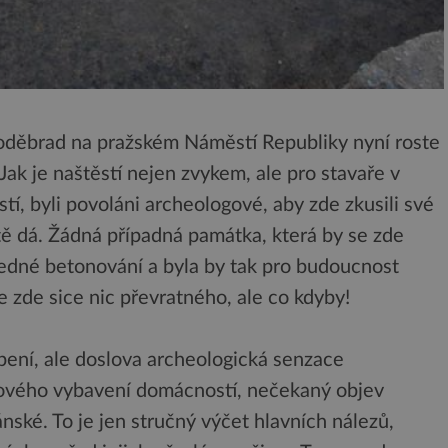
Poděbrad na pražském Náměstí Republiky nyní roste
k je naštěstí nejen zvykem, ale pro stavaře v
tí, byli povoláni archeologové, aby zde zkusili své
ště dá. Žádná případná památka, která by se zde
ledné betonování a byla by tak pro budoucnost
 zde sice nic převratného, ale co kdyby!
ení, ale doslova archeologická senzace
hového vybavení domácností, nečekaný objev
ské. To je jen stručný výčet hlavních nálezů,