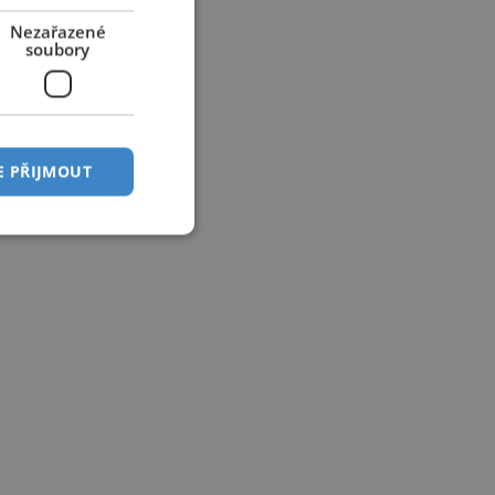
Nezařazené
soubory
E PŘIJMOUT