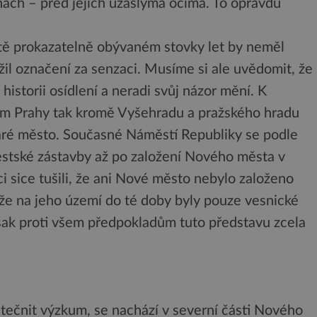
rnách – před jejich užaslýma očima. To opravdu
stě prokazatelně obývaném stovky let by neměl
užil označení za senzaci. Musíme si ale uvědomit, že
 historii osídlení a neradi svůj názor mění. K
ám Prahy tak kromě Vyšehradu a pražského hradu
Staré město. Současné Náměstí Republiky se podle
ěstské zástavby až po založení Nového města v
i sice tušili, že ani Nové město nebylo založeno
, že na jeho území do té doby byly pouze vesnické
však proti všem předpokladům tuto představu zcela
utečnit výzkum, se nachází v severní části Nového