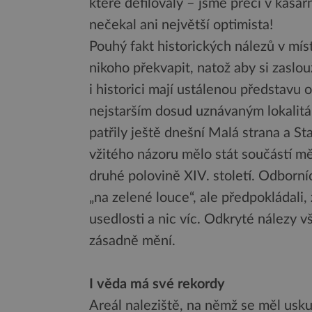
které defilovaly – jsme přeci v kasá
nečekal ani největší optimista!
Pouhý fakt historických nálezů v mí
nikoho překvapit, natož aby si zaslo
i historici mají ustálenou představu o
nejstarším dosud uznávaným lokalit
patřily ještě dnešní Malá strana a 
vžitého názoru mělo stát součástí m
druhé polovině XIV. století. Odborníc
„na zelené louce“, ale předpokládali
usedlosti a nic víc. Odkryté nálezy 
zásadně mění.
I věda má své rekordy
Areál naleziště, na němž se měl usk