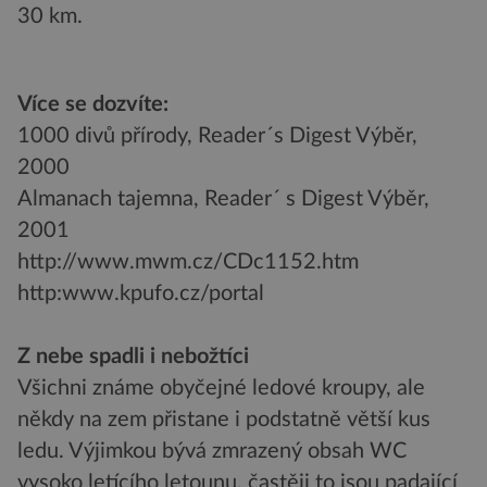
30 km.
Více se dozvíte:
1000 divů přírody, Reader´s Digest Výběr,
2000
Almanach tajemna, Reader´ s Digest Výběr,
2001
http://www.mwm.cz/CDc1152.htm
http:www.kpufo.cz/portal
Z nebe spadli i nebožtíci
Všichni známe obyčejné ledové kroupy, ale
někdy na zem přistane i podstatně větší kus
ledu. Výjimkou bývá zmrazený obsah WC
vysoko letícího letounu, častěji to jsou padající