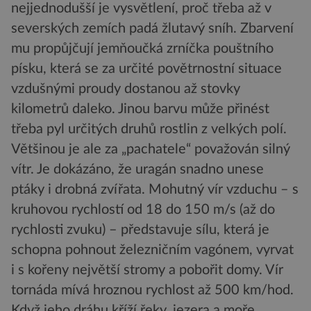
nejjednodušší je vysvětlení, proč třeba až v
severských zemích padá žlutavý sníh. Zbarvení
mu propůjčují jemňoučká zrníčka pouštního
písku, která se za určité povětrnostní situace
vzdušnými proudy dostanou až stovky
kilometrů daleko. Jinou barvu může přinést
třeba pyl určitých druhů rostlin z velkých polí.
Většinou je ale za „pachatele“ považován silný
vítr. Je dokázáno, že uragán snadno unese
ptáky i drobná zvířata. Mohutný vír vzduchu – s
kruhovou rychlostí od 18 do 150 m/s (až do
rychlosti zvuku) – představuje sílu, která je
schopna pohnout železničním vagónem, vyrvat
i s kořeny největší stromy a pobořit domy. Vír
tornáda mívá hroznou rychlost až 500 km/hod.
Když jeho dráhu kříží řeky, jezera a moře,