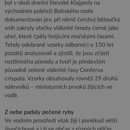
byl v okolí dnešní litevské Klajpedy na
východním pobřeží Baltského moře
dokumentován jev, při němž čerstvý běloučký
sníh zakryly vločky vláknité hmoty černé jako
uhel, které čpěly hnijícími mořskými řasami.
Tehdy odebrané vzorky odborníci o 150 let
později analyzovali a zjistili, že jsou zčásti
rostlinného původu a tvoří je především
původně zelené vláknité řasy Conferva
crispata. Vzorky obsahovaly rovněž 29 druhů
nálevníků – miniaturních prvoků žijících ve
vodě.
Z nebe padaly pečené ryby
Ve vodním prostředí však žijí i poněkud větší
živočichové a i ti se občas z různých příčin