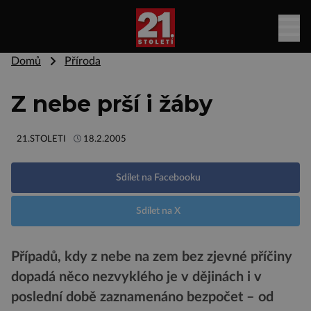
Domů
Příroda
Z nebe prší i žáby
21.STOLETI
18.2.2005
Sdílet na Facebooku
Sdílet na X
Případů, kdy z nebe na zem bez zjevné příčiny
dopadá něco nezvyklého je v dějinách i v
poslední době zaznamenáno bezpočet – od