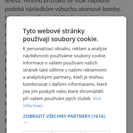
tělesa. Mnoho příznaků se však nápadně
podobá následkům výbuchu atomové bomby.
Uveďme vcelku malé škody v ohnisku exploze
(některé stromy zůstaly stát i v ohnisku),
Tyto webové stránky
rychlejší růst
používají soubory cookie.
rostlin po explozi, efekt zastínění (útvary na
K personalizaci obsahu, reklam a analýze
zemi ochránily v Hirošimě lidi blízko epicentra).
návštěvnosti používáme soubory cookie.
Kočovní Evenkové vyprávěli o sloupu kouře,
Informace o vašem používání našich
který stoupal k obloze, což podle jejich popisu
stránek také sdílíme s našimi reklamními
a analytickými partnery, kteří je mohou
připomíná hřibovitý oblak.
kombinovat s dalšími informacemi, které
Radiační popáleniny zas naznačují puchýře
jste jim poskytli nebo které shromáždili
tunguzských sobů. Známky radiace vykazují i
při vašem používání jejich služeb.
Více
letokruhy stromů po roce 1908. Nechyběly ani
informací
zářivé červánky a poruchy v ionosféře.
ZOBRAZIT VŠECHNY PARTNERY
(1616)
Podle očitých svědků se letící objekt vřítil do
→
atmosféry někde nad Bajkalským jezerem,