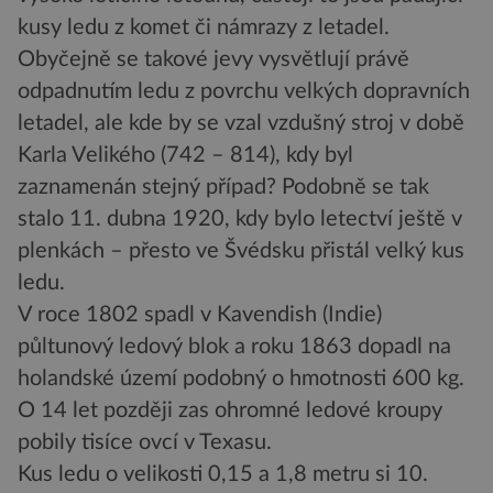
kusy ledu z komet či námrazy z letadel.
Obyčejně se takové jevy vysvětlují právě
odpadnutím ledu z povrchu velkých dopravních
letadel, ale kde by se vzal vzdušný stroj v době
Karla Velikého (742 – 814), kdy byl
zaznamenán stejný případ? Podobně se tak
stalo 11. dubna 1920, kdy bylo letectví ještě v
plenkách – přesto ve Švédsku přistál velký kus
ledu.
V roce 1802 spadl v Kavendish (Indie)
půltunový ledový blok a roku 1863 dopadl na
holandské území podobný o hmotnosti 600 kg.
O 14 let později zas ohromné ledové kroupy
pobily tisíce ovcí v Texasu.
Kus ledu o velikosti 0,15 a 1,8 metru si 10.