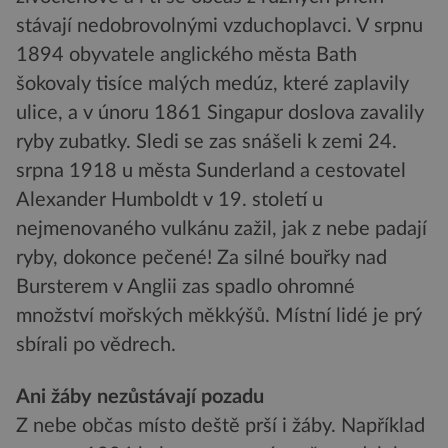
stávají nedobrovolnými vzduchoplavci. V srpnu
1894 obyvatele anglického města Bath
šokovaly tisíce malých medúz, které zaplavily
ulice, a v únoru 1861 Singapur doslova zavalily
ryby zubatky. Sledi se zas snášeli k zemi 24.
srpna 1918 u města Sunderland a cestovatel
Alexander Humboldt v 19. století u
nejmenovaného vulkánu zažil, jak z nebe padají
ryby, dokonce pečené! Za silné bouřky nad
Bursterem v Anglii zas spadlo ohromné
množství mořských měkkýšů. Místní lidé je prý
sbírali po vědrech.
Ani žáby nezůstávají pozadu
Z nebe občas místo deště prší i žáby. Například