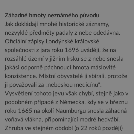
Záhadné hmoty neznámého původu
Jak dokládají mnohé historické záznamy,
nezvyklé předměty padaly z nebe odedávna.
Oficiální zápisy Londýnské královské
společnosti z jara roku 1696 uvádějí, že na
rozsáhlé území v jižním Irsku se z nebe snesla
jakási odporně páchnoucí hmota máslovité
konzistence. Místní obyvatelé ji sbírali, protože
ji považovali za „nebeskou medicínu“.
Vysvětlení tohoto jevu však chybí, stejně jako v
podobném případě z Německa, kdy se v březnu
roku 1665 na okolí Naumburgu snesla záhadná
voňavá vlákna, připomínající modré hedvábí.
Zhruba ve stejném období (o 22 roků později)