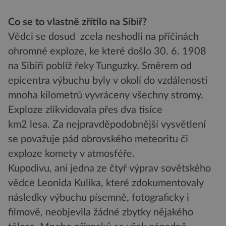
Co se to vlastně zřítilo na Sibiř?
Vědci se dosud zcela neshodli na příčinách
ohromné exploze, ke které došlo 30. 6. 1908
na Sibiři poblíž řeky Tunguzky. Směrem od
epicentra výbuchu byly v okolí do vzdálenosti
mnoha kilometrů vyvráceny všechny stromy.
Exploze zlikvidovala přes dva tisíce
km2 lesa. Za nejpravděpodobnější vysvětlení
se považuje pád obrovského meteoritu či
exploze komety v atmosféře.
Kupodivu, ani jedna ze čtyř výprav sovětského
vědce Leonida Kulika, které zdokumentovaly
následky výbuchu písemně, fotograficky i
filmově, neobjevila žádné zbytky nějakého