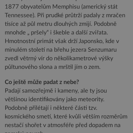
1877 obyvatelům Memphisu (americký stát
Tennessee). Při prudké průtrží padaly z mračen
tisíce až půl metru dlouhých zmijí. Podobně
mnohde „ pršely“ i škeble a další zvířata.
Hmotnostní primát však drží Japonsko, kde v
minulém století na břehu jezera Senzumaru
zvedl větrný vír do několikametrové výšky
půltunového slona a mrštil jím o zem.
Co ještě může padat z nebe?
Padají samozřejmě i kameny, ale ty jsou
většinou identifikovány jako meteority.
Podobně přilétají i některé části tzv.
kosmického smetí, které kvůli větším rozměrům
nestačí shořet v atmosféře před dopadem na