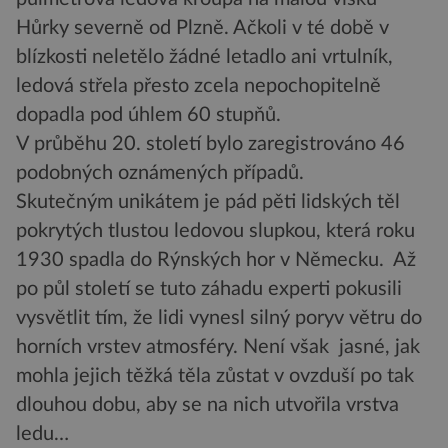
Hůrky severně od Plzně. Ačkoli v té době v
blízkosti neletělo žádné letadlo ani vrtulník,
ledová střela přesto zcela nepochopitelně
dopadla pod úhlem 60 stupňů.
V průběhu 20. století bylo zaregistrováno 46
podobných oznámených případů.
Skutečným unikátem je pád pěti lidských těl
pokrytých tlustou ledovou slupkou, která roku
1930 spadla do Rýnských hor v Německu. Až
po půl století se tuto záhadu experti pokusili
vysvětlit tím, že lidi vynesl silný poryv větru do
horních vrstev atmosféry. Není však jasné, jak
mohla jejich těžká těla zůstat v ovzduší po tak
dlouhou dobu, aby se na nich utvořila vrstva
ledu…