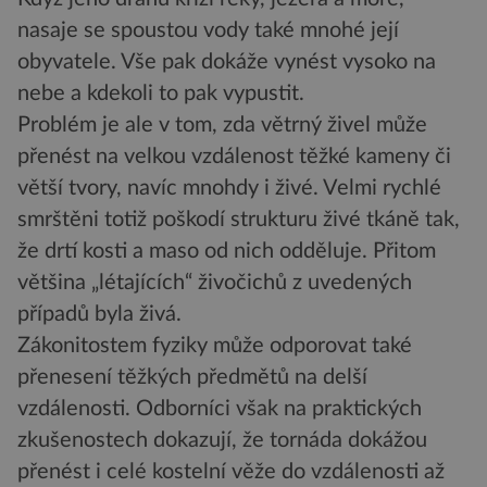
nasaje se spoustou vody také mnohé její
obyvatele. Vše pak dokáže vynést vysoko na
nebe a kdekoli to pak vypustit.
Problém je ale v tom, zda větrný živel může
přenést na velkou vzdálenost těžké kameny či
větší tvory, navíc mnohdy i živé. Velmi rychlé
smrštěni totiž poškodí strukturu živé tkáně tak,
že drtí kosti a maso od nich odděluje. Přitom
většina „létajících“ živočichů z uvedených
případů byla živá.
Zákonitostem fyziky může odporovat také
přenesení těžkých předmětů na delší
vzdálenosti. Odborníci však na praktických
zkušenostech dokazují, že tornáda dokážou
přenést i celé kostelní věže do vzdálenosti až