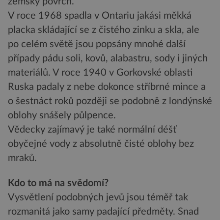
zemský povrch.
V roce 1968 spadla v Ontariu jakási měkká
placka skládající se z čistého zinku a skla, ale
po celém světě jsou popsány mnohé další
případy pádu soli, kovů, alabastru, sody i jiných
materiálů. V roce 1940 v Gorkovské oblasti
Ruska padaly z nebe dokonce stříbrné mince a
o šestnáct roků později se podobně z londýnské
oblohy snášely půlpence.
Vědecky zajímavý je také normální déšť
obyčejné vody z absolutně čisté oblohy bez
mraků.
Kdo to má na svědomí?
Vysvětlení podobných jevů jsou téměř tak
rozmanitá jako samy padající předměty. Snad