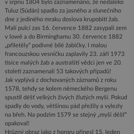
v srpnu 1804 bylo zaznamenáno, že nedaleko
Tuluz (Súdán) spadlo za jasného a slunečního
dne z jediného mraku doslova krupobití žab.
Malí pulci zas 16. července 1882 zasypali zem
v Iowě a do Birminghamu 30. července 1882
„přiletěly“ podivné bílé žabičky. I malou
francouzskou vesničku zaplavily 23. září 1973
tisíce malých žab a australští vědci jen ve 20.
století zaznamenali 53 takových případů!
Jak vyplývá z dochovaných záznamů z roku
1578, tehdy se kolem německého Bergenu
spustil déšť velkých živých žlutých myší. Pokud
spadly do vody, většinou pád přežily a vylezly
na břeh. Na podzim 1579 se stejný „myší déšť“
opakoval!
Hrůzný obraz jako z hororu přinesl 15. leden