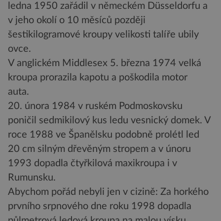
ledna 1950 zařádil v německém Düsseldorfu a
v jeho okolí o 10 měsíců později
šestikilogramové kroupy velikosti talíře ubily
ovce.
V anglickém Middlesex 5. března 1974 velká
kroupa prorazila kapotu a poškodila motor
auta.
20. února 1984 v ruském Podmoskovsku
poničil sedmikilový kus ledu vesnický domek. V
roce 1988 ve Španělsku podobně prolétl led
20 cm silným dřevěným stropem a v únoru
1993 dopadla čtyřkilová maxikroupa i v
Rumunsku.
Abychom pořád nebyli jen v cizině: Za horkého
prvního srpnového dne roku 1998 dopadla
půlmetrová ledová kroupa na malou vísku