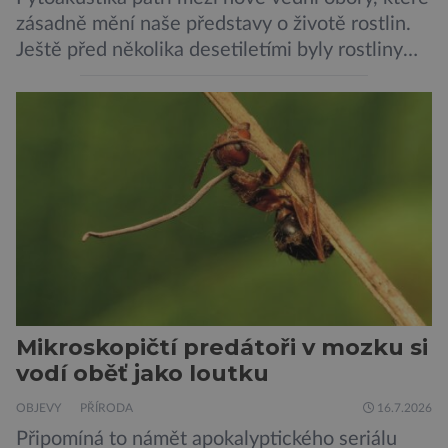
zásadně mění naše představy o životě rostlin.
Ještě před několika desetiletími byly rostliny
považovány za tiché a pasivní organismy, které
pouze reagují na změny prostředí. Moderní
výzkum však ukazuje, že skutečnost je mnohem
zajímavější. Rostliny totiž dokážou své okolí
vnímat prostřednictvím mechanických podnětů
a samy také vydávají zvuky […]
Mikroskopičtí predátoři v mozku si
vodí oběť jako loutku
OBJEVY
PŘÍRODA
16.7.2026
Připomíná to námět apokalyptického seriálu