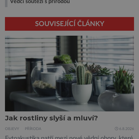
Vědci soutěží s přírodou
SOUVISEJÍCÍ ČLÁNKY
Jak rostliny slyší a mluví?
OBJEVY
PŘÍRODA
6.8.2026
Fytoakustika patří mezi nové vědní obory, které