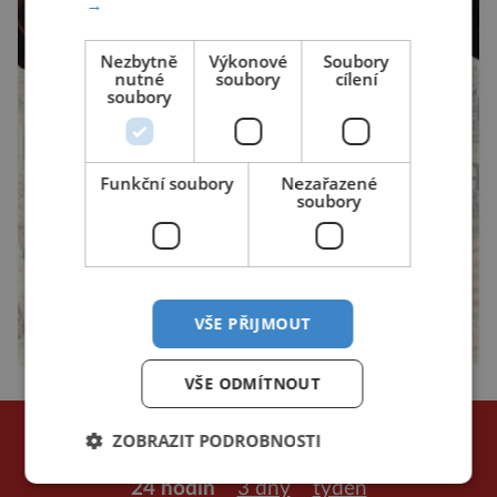
→
Nezbytně
Výkonové
Soubory
nutné
soubory
cílení
soubory
Funkční soubory
Nezařazené
soubory
VŠE PŘIJMOUT
VŠE ODMÍTNOUT
NEJČTENĚJŠÍ ČLÁNKY
ZOBRAZIT PODROBNOSTI
za poslední
24 hodin
3 dny
týden