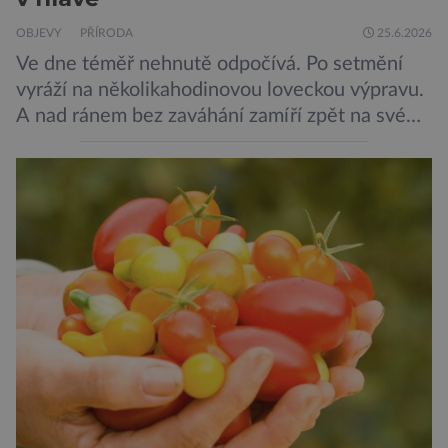
OBJEVY
PŘÍRODA
25.6.2026
Ve dne téměř nehnutě odpočívá. Po setmění
vyráží na několikahodinovou loveckou výpravu.
A nad ránem bez zaváhání zamíří zpět na své
oblíbené místo. Nový výzkum českých vědců
ukazuje, že candát obecný má mnohem lepší
orientační schopnosti, než si biologové dosud
mysleli. Vědci z Biologického centra Akademie
věd ČR sledovali pohyb candátů v jihočeské
nádrži Římov […]