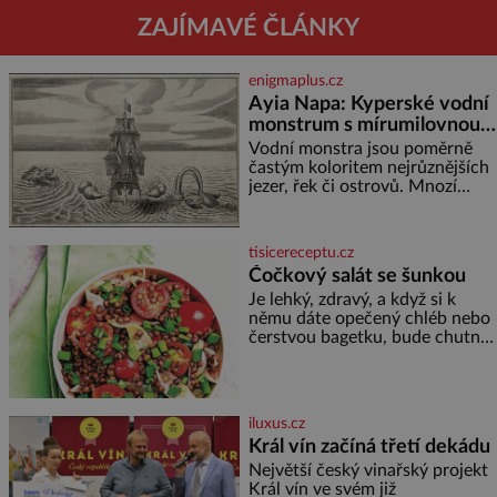
ZAJÍMAVÉ ČLÁNKY
enigmaplus.cz
Ayia Napa: Kyperské vodní
monstrum s mírumilovnou
povahou
Vodní monstra jsou poměrně
častým koloritem nejrůznějších
jezer, řek či ostrovů. Mnozí
skeptici to přikládají hlavně
snaze dané místo zviditelnit a
přitáhnout k němu pozornost
tisicereceptu.cz
záhadám nakloněných turi
Čočkový salát se šunkou
Je lehký, zdravý, a když si k
němu dáte opečený chléb nebo
čerstvou bagetku, bude chutnat
jedna báseň. Suroviny 250 g
vaší oblíbené čočky 150 g
cherry rajčátek 1 velká červená
cibule 2 lžíce
iluxus.cz
Král vín začíná třetí dekádu
Největší český vinařský projekt
Král vín ve svém již