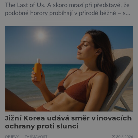
The Last of Us. A skoro mrazí při představě, že
podobné horory probíhají v přírodě běžně – s
tím rozdílem, že nejde pouze o infekce
parazitickou houbou a že predátor dokáže
ovládat jen vývojově nesrovnatelně jednodušší
živočichy, než je člověk. Najít skutečné zombie
není nic nemožného ani v naší přírodě. Stačí […]
Jižní Korea udává směr v inovacích
ochrany proti slunci
OBJEVY
ZAJÍMAVOSTI
30.6.2026