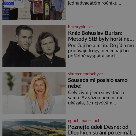
jednadvacátém ročníku
představil nejlepší domácí vína.
Ta vybírala odborná porota z
celkem 1260 vzorků od 157
vinařů. Král vín, který se – i pře
historyplus.cz
Kněz Bohuslav Burian:
Metody StB byly horší než
gestapácké trýznění
Ponižují ho a mlátí. Do jídla mu
přidávají drogy, nenechají ho
pořádně vyspat a smrtí
vyhrožují i jeho nejbližším.
Burian kruté týrání nevydrží a
estébákům podepíše všechno,
skutecnepribehy.cz
co po něm chtějí. Svým
Souseda mi poslalo samo
podpisem jim potvrdí také to, že
nebe!
na něj během výslechů nikdo
nevyvíjel fyzický ani psychický
Celý život jsem si vystačila
nátlak. Syn brněnského řezníka
sama. Až vážná nemoc mi
chce být knězem a
ukázala, že největším
bohatstvím nejsou peníze ani
vlastní byt, ale člověk, který je
ochotný podat pomocnou ruku.
epochanacestach.cz
Vždycky jsem byla spíš
Poznejte údolí Desné: od
samotářka. Nepotřebovala jsem
Dlouhých strání po termální
kolem sebe partu kamarádek