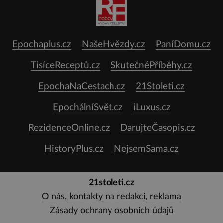
Epochaplus.cz
NašeHvězdy.cz
PaníDomu.cz
TisíceReceptů.cz
SkutečnéPříběhy.cz
EpochaNaCestach.cz
21Stoleti.cz
EpochálníSvět.cz
iLuxus.cz
RezidenceOnline.cz
DarujteČasopis.cz
HistoryPlus.cz
NejsemSama.cz
21stoleti.cz
O nás, kontakty na redakci, reklama
Zásady ochrany osobních údajů