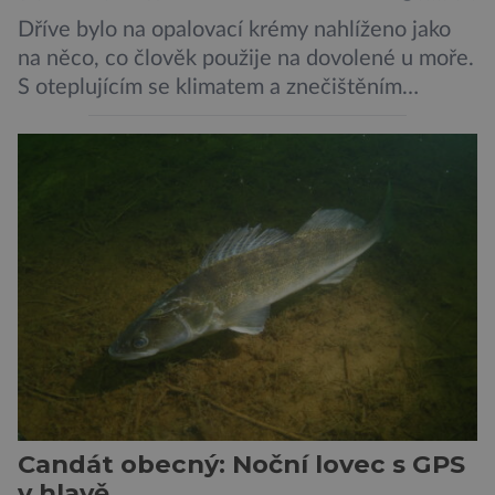
Dříve bylo na opalovací krémy nahlíženo jako
na něco, co člověk použije na dovolené u moře.
S oteplujícím se klimatem a znečištěním
ovzduší začínají vědci o opalovacích krémech
přemýšlet jinak, jako o přípravcích denní
potřeby, které by mohly kůži ochránit před
mnoha nepříznivými vlivy prostředí. A Jižní
Korea se v tomto ujímá vedení… „Jako
výzkumníci […]
Candát obecný: Noční lovec s GPS
v hlavě