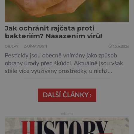
Jak ochránit rajčata proti
bakteriím? Nasazením virů!
OBJEVY
ZAJÍMAVOSTI
15.6.2026
Pesticidy jsou obecně vnímány jako způsob
obrany úrody před škůdci. Aktuálně jsou však
stále více využívány prostředky, u nichž
nehrozí, že budou mít negativní vliv na životní
prostředí či potraviny. Říká se jim biologická
ochrana. Onu biologickou ochranu představují
DALŠÍ ČLÁNKY ›
například parazitické vosičky, které bývají
úspěšně aplikovány proti některým druhům
reklama
hmyzu. Takové vosičky jsou dosti malé, […]