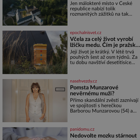
prameny
ani partnera. Stačily mi knihy,
Jen málokteré místo v České
práce a hlavně klid. Hned po
republice nabízí tolik
studiích jsem odešla z rodného
rozmanitých zážitků na tak
města,
malém území jako údolí řeky
Desné v srdci Jeseníků. Během
jediného dne můžete
epochalnisvet.cz
nahlédnout do útrob jedné z
Včela za celý život vyrobí
nejvýznamnějších vodních
lžičku medu. Čím je pražský
elektráren v Evropě, vydat se na
med ze střech tak ceněný?
horské hřebeny, projet se na
Její život je krátký. V létě trvá
koloběžce a den zakončit
pouhých šest až osm týdnů. Za
poznáváním památek ve
tu dobu navštíví desetitisíce
Velkých Losinách nebo v
květů, nalétá stovky kilometrů a
termálním
vyrobí přibližně devět gramů
medu – zhruba jednu čajovou
nasehvezdy.cz
lžičku. Sama o sobě se může
Pomsta Munzarové
zdát bezvýznamná. Teprve když
nevěrnému muži?
se spojí s dalšími desítkami tisíc
příslušnic svého včelstva,
Přímo skandální zvěsti zaznívají
vznikne jeden z
ve spojitosti s herečkou
nejdokonalejších organismů
Barborou Munzarovou (54) a
hercem Martinem Trnavským
(56). Munzarová měla být totiž
viděna s jakýmsi sympaťákem, s
panidomu.cz
nímž se velmi družně, až d
Nedovolte mozku stárnout