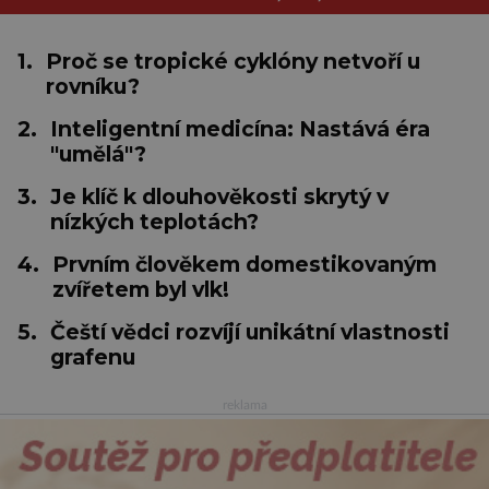
1.
Proč se tropické cyklóny netvoří u
rovníku?
2.
Inteligentní medicína: Nastává éra
"umělá"?
3.
Je klíč k dlouhověkosti skrytý v
nízkých teplotách?
4.
Prvním člověkem domestikovaným
zvířetem byl vlk!
5.
Čeští vědci rozvíjí unikátní vlastnosti
grafenu
reklama