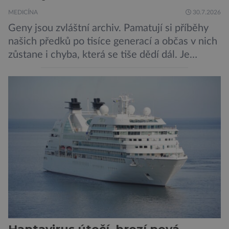
MEDICÍNA
30.7.2026
Geny jsou zvláštní archiv. Pamatují si příběhy
našich předků po tisíce generací a občas v nich
zůstane i chyba, která se tiše dědí dál. Je
nenápadná. Nepůsobí bolest ani únavu. Člověk
o ní nemusí vědět celý život. Přesto může
jednou rozhodnout o zdraví jeho dítěte. Právě
to je případ řady dědičných onemocnění,
například cystické fibrózy, […]
Hantavirus útočí, hrozí nová