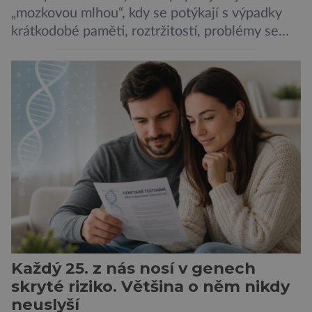
„mozkovou mlhou“, kdy se potýkají s výpadky
krátkodobé paměti, roztržitostí, problémy se
vyjádřit či neschopností udržet pozornost. Tyto
obtíže byly dlouhou dobu připisovány
nedostatku spánku a stresu při péči o
novorozence. Nyní se však ukazuje, že za tím
stojí změny v mozku vyvolané těhotenstvím!
Poporodní mozková mlha, v angličtině […]
Každý 25. z nás nosí v genech
skryté riziko. Většina o něm nikdy
neuslyší