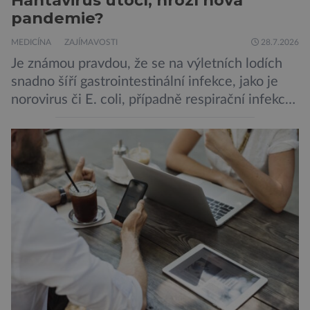
pandemie?
MEDICÍNA
ZAJÍMAVOSTI
28.7.2026
Je známou pravdou, že se na výletních lodích
snadno šíří gastrointestinální infekce, jako je
norovirus či E. coli, případně respirační infekce,
jak tomu bylo na počátku pandemie covidu.
Ovšem slyšet o prvním ohnisku hantaviru na
výletní lodi bylo znepokojivé i pro odborníky.
Zdá se, že nebezpečí bylo prozatím zažehnáno.
Máme se bát nové pandemie? Hantavirus […]