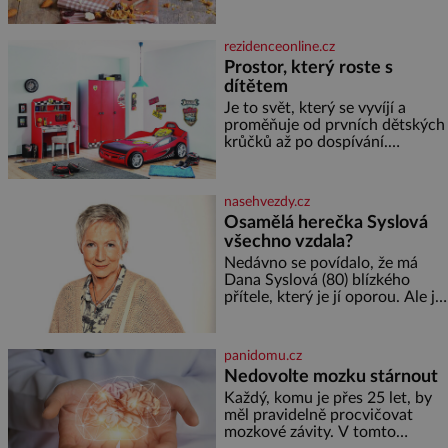
ořechů vlašských ořechů
slunečnicových semínek
semínek dýně rozinek 3 šálky
rezidenceonline.cz
ovesných vloček 1 lžíce mlet
Prostor, který roste s
dítětem
Je to svět, který se vyvíjí a
proměňuje od prvních dětských
krůčků až po dospívání.
Správně navržený pokoj
podporuje bezpečí, kreativitu,
soustředění i odpočinek a
nasehvezdy.cz
reaguje na každou etapu života
Osamělá herečka Syslová
a specifické potřeby dítěte. Pro
všechno vzdala?
nejmenší je klíčová
jednoduchost, měkkost a
Nedávno se povídalo, že má
bezpečí, proto by pokoj
Dana Syslová (80) blízkého
miminka měl působit především
přítele, který je jí oporou. Ale je
klidně a útulně. Předškolní věk
to ještě vůbec pravda? V
je
posledních dnech čím dál
častěji mluví o svém odchodu.
panidomu.cz
Dohnala ji snad samota? Půs
Nedovolte mozku stárnout
Každý, komu je přes 25 let, by
měl pravidelně procvičovat
mozkové závity. V tomto