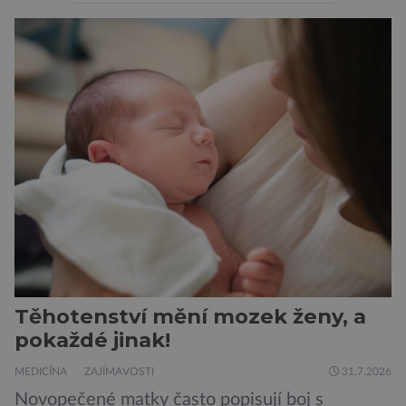
peněženku. Dobrou zprávou je, že hvězdou
doporučení se nyní staly konzervované
sardinky, které si může dovolit opravdu každý
„Místo toho, aby poskytovaly izolované
mononutrienty, jsou rybí konzervy kompletní
potravinou,“ říká nutriční specialista Colin
Robertson a zdůrazňuje […]
Těhotenství mění mozek ženy, a
pokaždé jinak!
MEDICÍNA
ZAJÍMAVOSTI
31.7.2026
Novopečené matky často popisují boj s