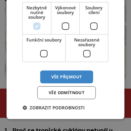
Nezbytně
Výkonové
Soubory
nutné
soubory
cílení
soubory
Funkční soubory
Nezařazené
soubory
VŠE PŘIJMOUT
VŠE ODMÍTNOUT
NEJČTENĚJŠÍ ČLÁNKY
za poslední
ZOBRAZIT PODROBNOSTI
24 hodin
3 dny
týden
1.
Proč se tropické cyklóny netvoří u