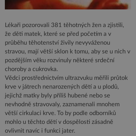
Lékaři pozorovali 381 těhotných žen a zjistili,
že děti matek, které se před početím a v
průběhu těhotenství živily nevyváženou
stravou, mají větší sklon k tomu, aby se u nich v
pozdějším věku rozvinuly některé srdeční
choroby a cukrovka.
Vědci prostřednictvím ultrazvuku měřili průtok
krve v játrech nenarozených dětí a u plodů,
jejichž matky byly příliš hubené nebo se
nevhodně stravovaly, zaznamenali mnohem
větší cirkulaci krve. To by podle odborníků
mohlo u těchto dětí v dospělosti zásadně
ovlivnit navíc i funkci jater.