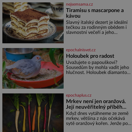
nejsemsama.cz
Tiramisu s mascarpone a
kávou
Slavný italský dezert je ideální
tečkou za rodinným obědem i
slavnostní večeří a jeho
příprava je jednodušší, než se
může zdát. Ingredience pro 4
osoby: 250 g mascarpone 3
epochalnisvet.cz
vejce 80 g cukru 200 g
Holoubek pro radost
cukrářských piškotů 250 ml
Uvažujete o papouškovi?
silné kávy 2 lžíce amaretta
Sousedům by mohla vadit jeho
kakao na posypání Postup:
hlučnost. Holoubek diamantový
Oddělte žloutky od bílků.
komunikuje téměř
Žloutky vyšlehejte s cukrem do
neslyšitelným pípáním, je
světlé pěny a postupně do nich
roztomilý a hodí se i pro
vmíchejte mascarpone, aby
chovatele začátečníky. Jedná
vznikl hladký
epochaplus.cz
se o nenáročného klidného
Mrkev není jen oranžová.
ptáčka, který většinu dne jen
Její neuvěřitelný příběh
posedává. Hodně času tráví na
zemi, kde sbírá zbytky semínek
začíná fialovou barvou
Když dnes vytáhneme ze země
Jeho domovinou je prakticky
mrkev, většina z nás očekává
celá Austrálie s výjimkou
sytě oranžový kořen. Jenže po
pobřežní oblasti.
většinu své historie je mrkev