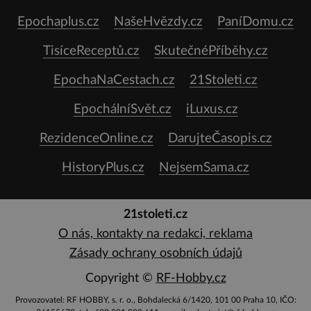
Epochaplus.cz
NašeHvězdy.cz
PaníDomu.cz
TisíceReceptů.cz
SkutečnéPříběhy.cz
EpochaNaCestach.cz
21Stoleti.cz
EpochálníSvět.cz
iLuxus.cz
RezidenceOnline.cz
DarujteČasopis.cz
HistoryPlus.cz
NejsemSama.cz
21stoleti.cz
O nás, kontakty na redakci, reklama
Zásady ochrany osobních údajů
Copyright ©
RF-Hobby.cz
Provozovatel: RF HOBBY, s. r. o., Bohdalecká 6/1420, 101 00 Praha 10, IČO: