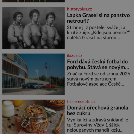
všechno možné, jen ne
oranžová. Je fialová, žlutá, bílá,
historyplus.cz
někdy dokonce téměř černá. Až
Lapka Grasel si na panstvo
díky stovkám let pečlivého
netroufl?
šlechtění se z ní stává zelenina,
bez které si českou zahradu ani
Strhne ji z postele, sváže ji a
nedokážeme představit. Její
krutě zbije. „Kde jsou peníze?“
příběh je
naléhá Grasel na starou
švadlenku. Když mu to
neprozradí – ostatně ani
nemůže, protože žádné nemá,
iluxus.cz
spokojí se lupič s několika
Ford dává český fotbal do
měďáky a štůčky látky. Zraněná
pohybu. Stává se novým
žena pár dní nato umírá. Je to
partnerem FAČR
muž nebývale krutý. Jeho činy
Značka Ford se od srpna 2026
budí hrůzu ještě dlouho po jeho
stává novým partnerem
smrti
Fotbalové asociace České
republiky. V rámci tříleté
spolupráce zajistí mobilitu
asociace, reprezentačních týmů
tisicereceptu.cz
i českého fotbalu v regionech.
Domácí ořechová granola
Partner
bez cukru
Vynikající a zdravá snídaně je
tu! Suroviny Vždy 1 šálek –
neloupaných mandlí kešu