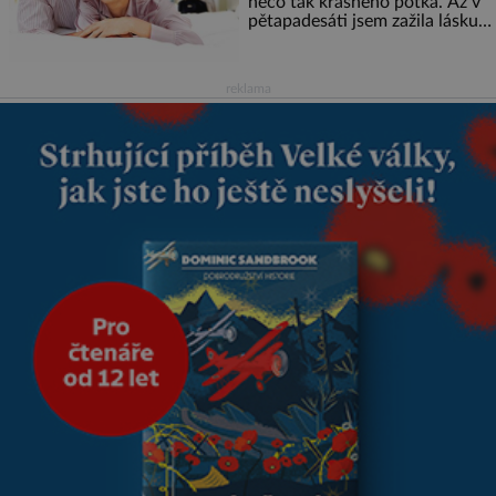
něco tak krásného potká. Až v
pětapadesáti jsem zažila lásku
na první pohled. Poprvé jsem se
vdávala, když mi bylo dvacet.
Oba jsme byli mladí a byl to tak
reklama
říkajíc sňatek z rozumu. Rodiče
nás dali dohromady, Toník byl
dobře zaopatřený mladý muž.
Manželství nám oběma moc
nesvědčilo, brzy jsme zjistili, že