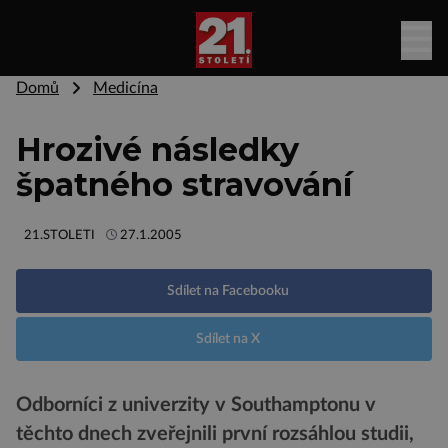
Domů
Medicína
Hrozivé následky
špatného stravování
21.STOLETI
27.1.2005
Sdílet na Facebooku
Sdílet na X
Odborníci z univerzity v Southamptonu v
těchto dnech zveřejnili první rozsáhlou studii,