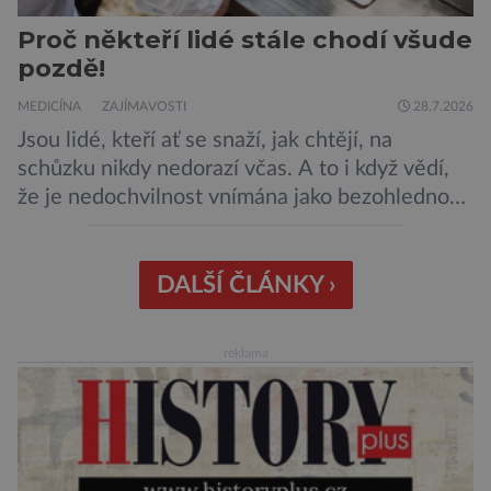
Proč někteří lidé stále chodí všude
pozdě!
MEDICÍNA
ZAJÍMAVOSTI
28.7.2026
Jsou lidé, kteří ať se snaží, jak chtějí, na
schůzku nikdy nedorazí včas. A to i když vědí,
že je nedochvilnost vnímána jako bezohlednost
či projev nedostatečné úcty k protistraně.
Nejnovější průzkumy ukazují, že za to lidé, kteří
chodí chronicky pozdě, možná úplně nemohou.
DALŠÍ ČLÁNKY ›
Jaké jsou nejčastější příčiny nedochvilnosti? A
dá se s ní bojovat? […]
reklama