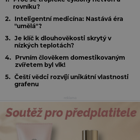
rovníku?
2.
Inteligentní medicína: Nastává éra
"umělá"?
3.
Je klíč k dlouhověkosti skrytý v
nízkých teplotách?
4.
Prvním člověkem domestikovaným
zvířetem byl vlk!
5.
Čeští vědci rozvíjí unikátní vlastnosti
grafenu
reklama