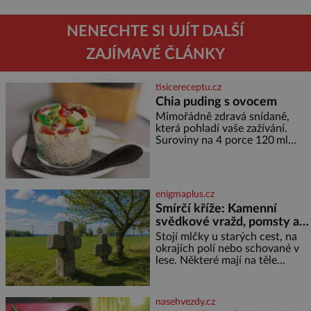
NENECHTE SI UJÍT DALŠÍ
ZAJÍMAVÉ ČLÁNKY
tisicereceptu.cz
Chia puding s ovocem
Mimořádně zdravá snídaně,
která pohladí vaše zažívání.
Suroviny na 4 porce 120 ml
kokosového mléka 30 g chia
semínek 1 lžíce medu Postup
Do misky či přímo do skleniček
nasypeme chia semí
enigmaplus.cz
Smírčí kříže: Kamenní
svědkové vražd, pomsty a
dávných vin
Stojí mlčky u starých cest, na
okrajích polí nebo schované v
lese. Některé mají na těle
vytesaný meč, jiné sekeru, v
dalším případě jde jen o prostý
kříž. Na první pohled vypadají
nasehvezdy.cz
jako zapomenuté nábo