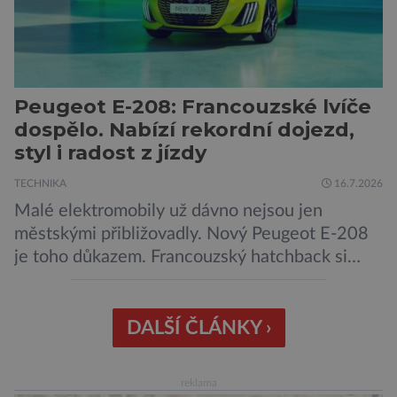
kybernetické útoky […]
Peugeot E-208: Francouzské lvíče
dospělo. Nabízí rekordní dojezd,
styl i radost z jízdy
TECHNIKA
16.7.2026
Malé elektromobily už dávno nejsou jen
městskými přibližovadly. Nový Peugeot E-208
je toho důkazem. Francouzský hatchback si
zachoval svůj atraktivní design, přidal delší
dojezd a modernější technologie, ale hlavně
ukazuje, že i kompaktní elektromobil může být
DALŠÍ ČLÁNKY ›
autem, se kterým bez obav vyrazíte za hranice
města Peugeot se u modelu 208 trefil do
reklama
černého už […]