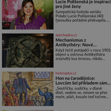
Lucie Polišenská je inspirací
pro jiné ženy
Sympatická hvězda seriálu
Polabí Lucie Polišenská (40)
fanoušky pořádně překvapila.
Žena, která je známa svou
přirozeností a na okázalou
módu si příliš nepotrpí, se
epochaplus.cz
vůbec poprvé postavila před
Mechanismus z
objekti
Antikythéry: Nové
výzkumy odhalují další
Když řečtí potápěči v roce 1901
překvapení o starověkém
objeví u ostrova Antikythéra
zrezivělý kus bronzu, nikdo
počítači
netuší, že drží v rukou jeden z
nejúžasnějších vynálezů
starověku. Až moderní
historyplus.cz
rentgenové tomografy odhalí
Hon na čarodějnice:
desítky ozubených kol ukrytých
Lovcům šel příkladem sám
uvnitř. Mechanismus z
král
Antikythéry je dnes považován
„Sestřičky, sudičky, v dlaně
za nejstarší známý analogový
dlaň, vedem se, nesem se přes
počítač na světě. Přesto ani po
moře, pláň, kouzlo teď točme
více než sto letech výzkumu
kol a kol.“ Čarodějnice na scéně
deklamují a diváci v hledišti
napětím ani nedýchají. Píše se