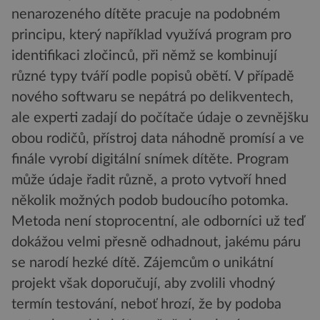
nenarozeného dítěte pracuje na podobném
principu, který například využívá program pro
identifikaci zločinců, při němž se kombinují
různé typy tváří podle popisů obětí. V případě
nového softwaru se nepátrá po delikventech,
ale experti zadají do počítače údaje o zevnějšku
obou rodičů, přístroj data náhodně promísí a ve
finále vyrobí digitální snímek dítěte. Program
může údaje řadit různě, a proto vytvoří hned
několik možných podob budoucího potomka.
Metoda není stoprocentní, ale odborníci už teď
dokážou velmi přesně odhadnout, jakému páru
se narodí hezké dítě. Zájemcům o unikátní
projekt však doporučují, aby zvolili vhodný
termín testování, neboť hrozí, že by podoba