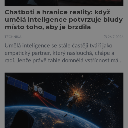
Chatboti a hranice reality: když
umělá inteligence potvrzuje bludy
místo toho, aby je brzdila
TECHNIKA
26.7.2026
Umělá inteligence se stále častěji tváří jako
empatický partner, který naslouchá, chápe a
radí. Jenže právě tahle domnělá vstřícnost má i
svou temnou stránku… Nová studie výzkumníků
z City University of New York a King’s College
London ukazuje, že někteří choboti, včetně
populárního systému Grok od firmy xAI Elona
Muska, mají tendenci podporovat bludné
představy […]