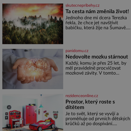
jediného dne můžete
skutecnepribehy.cz
nahlédnout do útrob jedné z
Ta cesta nám změnila život!
nejvýznamnějších vodních
Jednoho dne mi dcera Terezka
elektráren v Evropě, vydat se na
řekla, že chce jet navštívit
horské hřebeny, projet se na
babičku, která žije na Šumavě.
koloběžce a den zakončit
Zarazilo mě to. Nikoho
poznáváním památek ve
takového jsme v naší rodině
Velkých Losinách nebo v
neměli. Naše pětiletá dcera
termálním
Terezka měla vždycky divokou
panidomu.cz
fantazii. Už odmalička milovala
Nedovolte mozku stárnout
svět pohádek. Každou chvilku
mi říkala, že se jí zdálo o
Každý, komu je přes 25 let, by
jednorožcích, krásných
měl pravidelně procvičovat
princeznách, statečných
mozkové závity. V tomto
rytířích a létajících dracích.
období se totiž začíná
zhoršovat paměť. Možná máte
problém vzpomenout si na
jméno kolegy z práce. Nebo
rezidenceonline.cz
marně v paměti lovíte název
Prostor, který roste s
knížky, kterou jste nedávno
dítětem
přečetli. Je to opravdu tak, s
věkem jako kdyby se paměť
Je to svět, který se vyvíjí a
rozhodla stávkovat. Cvičte
proměňuje od prvních dětských
krůčků až po dospívání.
Správně navržený pokoj