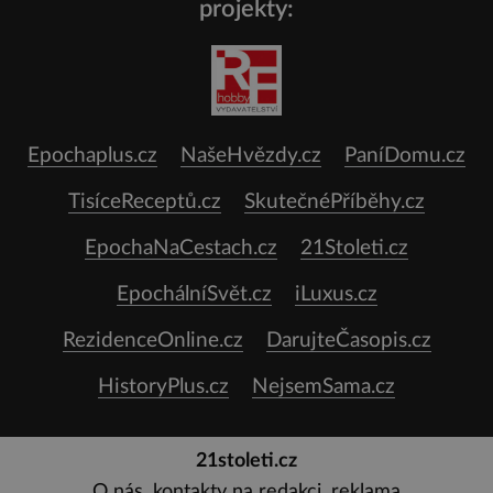
projekty:
Epochaplus.cz
NašeHvězdy.cz
PaníDomu.cz
TisíceReceptů.cz
SkutečnéPříběhy.cz
EpochaNaCestach.cz
21Stoleti.cz
EpochálníSvět.cz
iLuxus.cz
RezidenceOnline.cz
DarujteČasopis.cz
HistoryPlus.cz
NejsemSama.cz
21stoleti.cz
O nás, kontakty na redakci, reklama