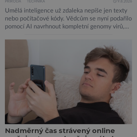
PŘÍRODA
TECHNIKA
9.8.2026
Umělá inteligence už zdaleka nepíše jen texty
nebo počítačové kódy. Vědcům se nyní podařilo
pomocí AI navrhnout kompletní genomy virů,
které následně v laboratoři skutečně ožily.
Takový postup není samoúčelný, protože by
mohl pomoci v boji proti bakteriím odolným
vůči antibiotikům, současně však otevírá nové
otázky biologické bezpečnosti. Výzkumníci ze
Stanfordovy univerzity a Arc Institute […]
Nadměrný čas strávený online