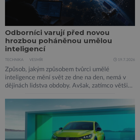
Odborníci varují před novou
hrozbou poháněnou umělou
inteligencí
TECHNIKA
VESMÍR
19.7.2026
Způsob, jakým způsobem tvůrci umělé
inteligence mění svět ze dne na den, nemá v
dějinách lidstva obdoby. Avšak, zatímco většina
pozornosti se soustředí na chatboty,
generování obrázků nebo automatizaci práce,
bezpečnostní experti upozorňují na mnohem
méně nápadné riziko. Podle některých
odborníků by už během příštích dvou let mohly
pokročilé systémy AI výrazně usnadnit