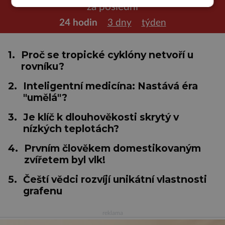
za poslední
24 hodin
3 dny
týden
1.
Proč se tropické cyklóny netvoří u
rovníku?
2.
Inteligentní medicína: Nastává éra
"umělá"?
3.
Je klíč k dlouhověkosti skrytý v
nízkých teplotách?
4.
Prvním člověkem domestikovaným
zvířetem byl vlk!
5.
Čeští vědci rozvíjí unikátní vlastnosti
grafenu
reklama