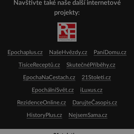
Navštivte také naše další internetové
projekty:
Epochaplus.cz
NašeHvězdy.cz
PaníDomu.cz
TisíceReceptů.cz
SkutečnéPříběhy.cz
EpochaNaCestach.cz
21Stoleti.cz
EpochálníSvět.cz
iLuxus.cz
RezidenceOnline.cz
DarujteČasopis.cz
HistoryPlus.cz
NejsemSama.cz