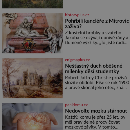
květů, nalétá stovky kilometrů a
vyrobí přibližně devět gramů
medu – zhruba jednu čajovou
historyplus.cz
lžičku. Sama o sobě se může
Pohřbili kancléře z Mitrovic
zdát bezvýznamná. Teprve když
zaživa?
se spojí s dalšími desítkami tisíc
příslušnic svého včelstva,
Z kostelní hrobky u svatého
vznikne jeden z
Jakuba se ozývají dunivé rány a
nejdokonalejších organismů
tlumené výkřiky. „To jistě řádí
duch,“ myslí si pověrčiví lidé.
Ani za dvě kopy grošů by se
nikdo neodvážil podzemní
enigmaplus.cz
hrobku otevřít a její poklop tak
Nešťastný duch oběšené
raději jen skrápí svěcenou
milenky děsí studentky
vodou. Za několik dní divné
burácení skutečně ustane. Když
Robert Jaffrey Christie prožívá
o mnoho let později hrobku
složité období. Píše se rok 1900
a právě skonal jeho otec, známý
továrník William Mellis Christie
(1829–1900). Smutná událost je
ale doprovázena ohromným
panidomu.cz
dědictvím
Nedovolte mozku stárnout
Každý, komu je přes 25 let, by
měl pravidelně procvičovat
mozkové závity. V tomto