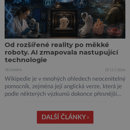
Od rozšířené reality po měkké
roboty. AI zmapovala nastupující
technologie
TECHNIKA
12.7.2026
Wikipedie je v mnohých ohledech neocenitelný
pomocník, zejména její anglická verze, která je
podle některých výzkumů dokonce přesnější
než slavná Encyclopedia Britannica. Nyní se
internetová studna znalostí proměnila v
křišťálovou kouli, ze které umělá inteligence
DALŠÍ ČLÁNKY ›
věštila, které technologie v dohledné