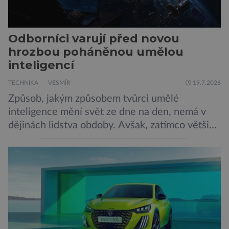
Odborníci varují před novou
hrozbou poháněnou umělou
inteligencí
TECHNIKA
VESMÍR
19.7.2026
Způsob, jakým způsobem tvůrci umělé
inteligence mění svět ze dne na den, nemá v
dějinách lidstva obdoby. Avšak, zatímco většina
pozornosti se soustředí na chatboty,
generování obrázků nebo automatizaci práce,
bezpečnostní experti upozorňují na mnohem
méně nápadné riziko. Podle některých
odborníků by už během příštích dvou let mohly
pokročilé systémy AI výrazně usnadnit
kybernetické útoky […]