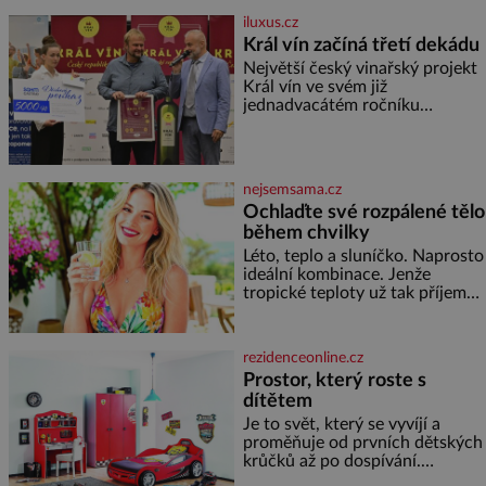
dobyvatelské hordy zastavit. Co
iluxus.cz
nedokáže žádná z asijských říší,
Král vín začíná třetí dekádu
co nedokážou Němci – to
Největší český vinařský projekt
dokáže český král. Nebo že by
Král vín ve svém již
ne? Mongolové od roku 1223
jednadvacátém ročníku
postupují podél Kaspického a
představil nejlepší domácí vína.
Azovského moře,
Ta vybírala odborná porota z
celkem 1260 vzorků od 157
vinařů. Král vín, který se – i pře
nejsemsama.cz
Ochlaďte své rozpálené tělo
během chvilky
Léto, teplo a sluníčko. Naprosto
ideální kombinace. Jenže
tropické teploty už tak příjemné
nejsou. Víte, jakými potravinami
se můžete rychle ochladit? K
dyž se nám tropy zaryjí pod
rezidenceonline.cz
kůži, hledáme úlevu v bazénu
Prostor, který roste s
nebo pomocí klimatizace. Jenže
dítětem
ne vždycky můžeme být v jejich
blízkosti. Nemusíte však zoufat.
Je to svět, který se vyvíjí a
Pokud budete mít promyšlený
proměňuje od prvních dětských
jídelníček, žadné pařáky si na
krůčků až po dospívání.
vás
Správně navržený pokoj