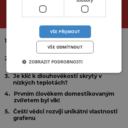
NEJČTENĚJŠÍ ČLÁNKY
za poslední
24 hodin
3 dny
týden
VŠE PŘIJMOUT
1.
Proč se tropické cyklóny netvoří u
rovníku?
VŠE ODMÍTNOUT
2.
Inteligentní medicína: Nastává éra
ZOBRAZIT PODROBNOSTI
"umělá"?
3.
Je klíč k dlouhověkosti skrytý v
nízkých teplotách?
4.
Prvním člověkem domestikovaným
zvířetem byl vlk!
5.
Čeští vědci rozvíjí unikátní vlastnosti
grafenu