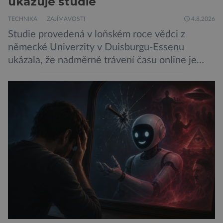
ukazuje studie
TECHNIKA
ZAJÍMAVOSTI
4.8.2026
Studie provedená v loňském roce vědci z
německé Univerzity v Duisburgu-Essenu
ukázala, že nadměrné trávení času online je
spojeno s vyšší úrovní stresu, horší náladou a
vede k zanedbávání dalších aktivit. Zúčastnilo
se jí 900 dospělých Němců, kteří uvedli, že se v
posledním roce alespoň jednou zapojili do hraní
her, sledování pornografie, sledování sociálních
sítí […]