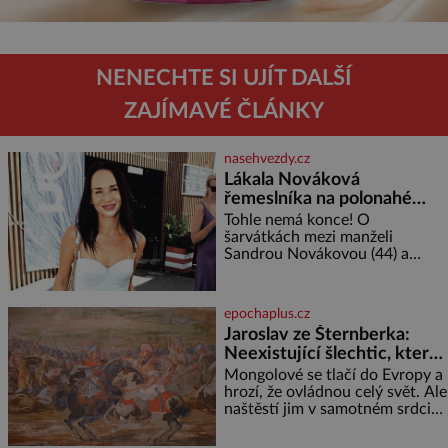
NENECHTE SI UJÍT DALŠÍ
ZAJÍMAVÉ ČLÁNKY
nasehvezdy.cz
Lákala Nováková
řemeslníka na polonahé
tělo!
Tohle nemá konce! O
šarvátkách mezi manželi
Sandrou Novákovou (44) a
Vojtěchem Moravcem (39) se
toho napsalo už hodně. Ale kdo
by doufal, že horká zem u
epochaplus.cz
herečky ze seriálu Ulice a
Jaroslav ze Šternberka:
režiséra vychladne,
Neexistující šlechtic, který
z Moravy vyžene Mongoly
Mongolové se tlačí do Evropy a
hrozí, že ovládnou celý svět. Ale
naštěstí jim v samotném srdci
Evropy stojí v cestě malé, ale
silné království, které dokáže