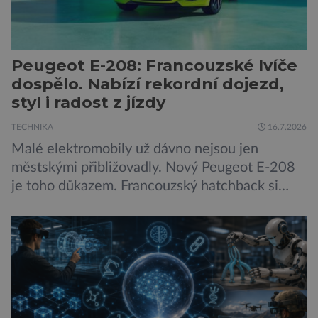
Peugeot E-208: Francouzské lvíče
dospělo. Nabízí rekordní dojezd,
styl i radost z jízdy
TECHNIKA
16.7.2026
Malé elektromobily už dávno nejsou jen
městskými přibližovadly. Nový Peugeot E-208
je toho důkazem. Francouzský hatchback si
zachoval svůj atraktivní design, přidal delší
dojezd a modernější technologie, ale hlavně
ukazuje, že i kompaktní elektromobil může být
autem, se kterým bez obav vyrazíte za hranice
města Peugeot se u modelu 208 trefil do
černého už […]