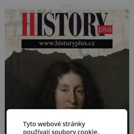
budoucnosti nejvíce zasáhnou naši společnost.
reklama
Za vším stojí australští výzkumníci, kteří pomocí
umělé inteligence a […]
Tyto webové stránky
používají soubory cookie.