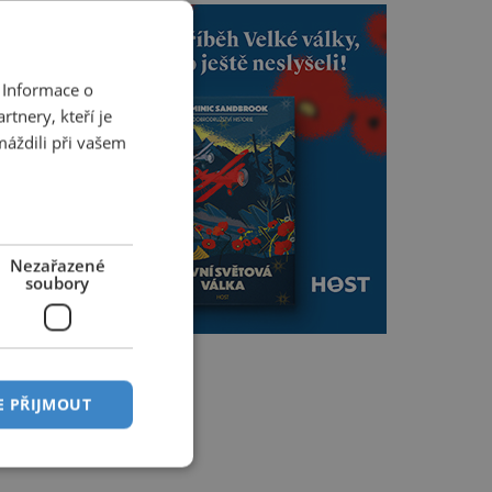
 Informace o
tnery, kteří je
máždili při vašem
Nezařazené
soubory
E PŘIJMOUT