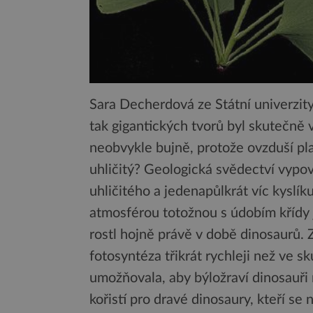
Sara Decherdová ze Státní univerzity S
tak gigantických tvorů byl skutečně v
neobvykle bujně, protože ovzduší pla
uhličitý? Geologická svědectví vypov
uhličitého a jedenapůlkrát víc kyslí
atmosférou totožnou s údobím křídy 
rostl hojně právě v době dinosaurů. Z
fotosyntéza třikrát rychleji než ve 
umožňovala, aby býložraví dinosauři ro
kořistí pro dravé dinosaury, kteří se