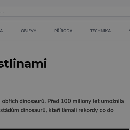
NA
OBJEVY
PŘÍRODA
TECHNIKA
stlinami
 obřích dinosaurů. Před 100 miliony let umožnila
tádům dinosaurů, kteří lámali rekordy co do