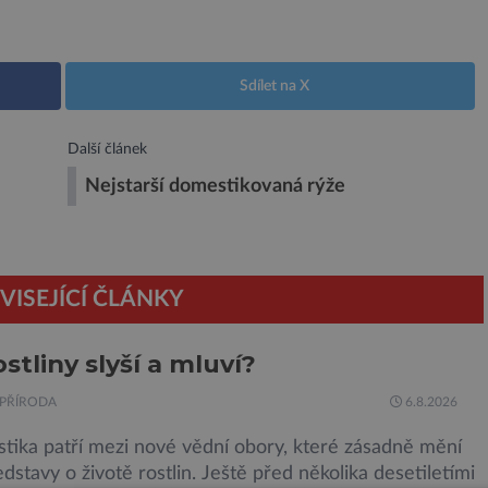
Sdílet na X
Další článek
Nejstarší domestikovaná rýže
VISEJÍCÍ ČLÁNKY
ostliny slyší a mluví?
PŘÍRODA
6.8.2026
tika patří mezi nové vědní obory, které zásadně mění
dstavy o životě rostlin. Ještě před několika desetiletími