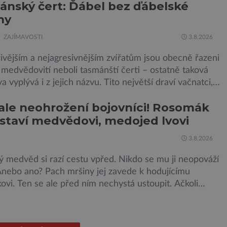
nský čert: Ďábel bez ďábelské
avouky. Pavouci, štíři či klíšťata jsou členovci patřící do
hy
klepítkatců. Vyznačují se takzvanými chelicerami, které
ředstavují právě […]
ZAJÍMAVOSTI
3.8.2026
ivějším a nejagresivnějším zvířatům jsou obecně řazeni
medvědovití neboli tasmánští čerti – ostatně taková
a vyplývá i z jejich názvu. Tito největší draví vačnatci,
ící se dnes již výhradně na ostrově Tasmánie, si však
 ale neohrožení bojovníci! Rosomák
nálepku vůbec nezaslouží. Fakticky se totiž spíše než o
staví medvědovi, medojed lvovi
 a nebezpečné vzteklouny jedná o plaché živočichy.
ně […]
3.8.2026
 medvěd si razí cestu vpřed. Nikdo se mu ji neopováží
 Anebo ano? Pach mršiny jej zavede k hodujícímu
vi. Ten se ale před ním nechystá ustoupit. Ačkoli
ní rozdíl mezi nimi je značný, statečná „lasice“ je
a bránit svou kořist. Nedosahují nijak impozantní
i, jde spíše o menší šelmy. Svou houževnatostí,