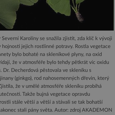
everní Karolíny se snažila zjistit, zda klíč k vývoji
 hojnosti jejich rostlinné potravy. Rostla vegetace
nety bylo bohaté na skleníkové plyny, na oxid
ídají, že v atmosféře bylo tehdy pětkrát víc oxidu
ku. Dr. Decherdová pěstovala ve skleníku s
jinany (ginkgo), rod nahosemenných dřevin, který
jistila, že v umělé atmosféře skleníku probíhá
skutečnosti. Takže bujná vegetace opravdu
stli stále větší a větší a stávali se tak bohatší
 nakonec stali pány světa.
Autor: zdroj AKADEMON