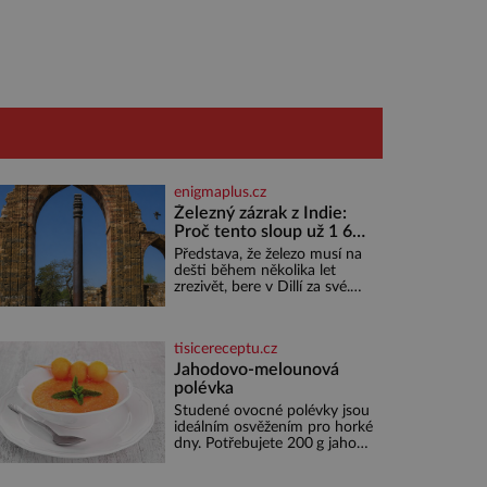
enigmaplus.cz
Železný zázrak z Indie:
Proč tento sloup už 1 600
let nezná rez?
Představa, že železo musí na
dešti během několika let
zrezivět, bere v Dillí za své.
Uprostřed komplexu Qutb
stojí více než sedm metrů
vysoký železný sloup, který už
tisicereceptu.cz
přibližně 1 600 let odolává
počasí
Jahodovo-melounová
polévka
Studené ovocné polévky jsou
ideálním osvěžením pro horké
dny. Potřebujete 200 g jahod
600 g žlutého melounu 100
ml sladkého dezertního vína