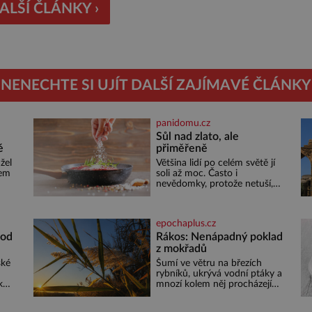
tí a […]
ALŠÍ ČLÁNKY ›
NENECHTE SI UJÍT DALŠÍ ZAJÍMAVÉ ČLÁNKY
panidomu.cz
Sůl nad zlato, ale
é
přiměřeně
žel
Většina lidí po celém světě jí
sem
soli až moc. Často i
nevědomky, protože netuší,
i
jak velké množství se jí skrývá
žná
v průmyslově vyráběných
cí
potravinách, dokonce i těch
epochaplus.cz
 tím
sladkých. Sůl je zdravá Ale
v ani ne třetinovém množství,
 od
Rákos: Nenápadný poklad
než je pro většinu populace
z mokřadů
m
běžné. Její základní složky–
ské
Šumí ve větru na březích
sodík a chlór – jsou zásadní
rybníků, ukrývá vodní ptáky a
il
pro správné hospodaření
k
mnozí kolem něj procházejí
eky
bez povšimnutí. Přesto právě
rákos pomáhal stavět domy,