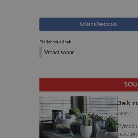
Sdílet na Facebooku
Předchozí článek
Vrtací sonar
SOU
Jak r
OBJEVY
Fytoakus
naše pře