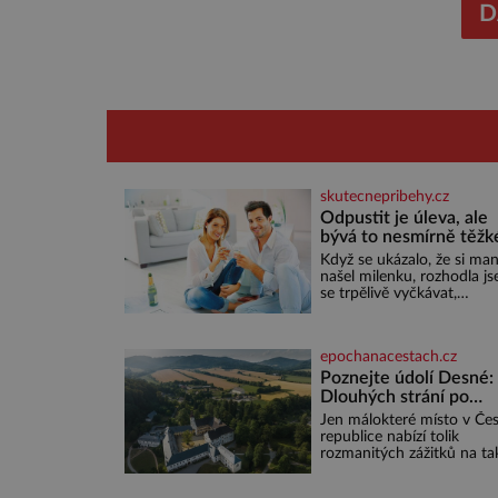
bojovnos
D
skutecnepribehy.cz
Odpustit je úleva, ale
bývá to nesmírně těžk
Když se ukázalo, že si man
našel milenku, rozhodla j
se trpělivě vyčkávat,
přesvědčena, že se dříve č
později vrátí k rodině. Mo
je to jedna z nejtěžších vě
epochanacestach.cz
na světě. Ale každý, kdo s
má nějaké zkušenosti, se
Poznejte údolí Desné:
zapřísahá, že pokud
Dlouhých strání po
odpustíte, znatelně se vá
termální prameny
Jen málokteré místo v Če
uleví. Když se ke mně
republice nabízí tolik
doneslo, že si manžel poříd
rozmanitých zážitků na ta
milenku,
malém území jako údolí ř
Desné v srdci Jeseníků.