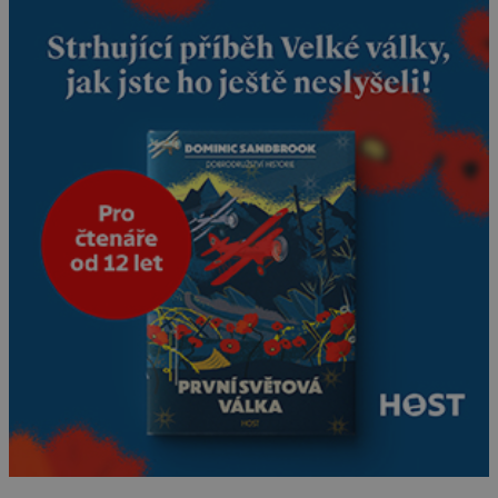
vědce zaujal hrob
tříměsíčního chlapečka s
modrou filcovou čapkou, z
níž se draly blonďaté vlásky.
Fakt, že jsou těla dávných
lidí nesmírně dobře
zachovalá, přičítají odborníci
zdejším klimatickým
podmínkám. Sucho,
prosolené písky a extrémně