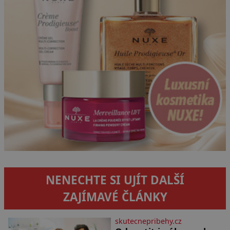
NENECHTE SI UJÍT DALŠÍ
ZAJÍMAVÉ ČLÁNKY
skutecnepribehy.cz