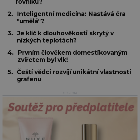
rovníku?
2.
Inteligentní medicína: Nastává éra
"umělá"?
3.
Je klíč k dlouhověkosti skrytý v
nízkých teplotách?
4.
Prvním člověkem domestikovaným
zvířetem byl vlk!
5.
Čeští vědci rozvíjí unikátní vlastnosti
grafenu
reklama