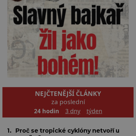
NEJČTENĚJŠÍ ČLÁNKY
za poslední
24 hodin
3 dny
týden
1.
Proč se tropické cyklóny netvoří u