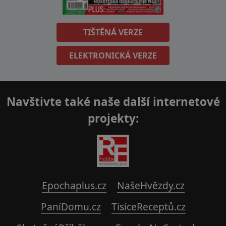
TIŠTĚNÁ VERZE
ELEKTRONICKÁ VERZE
Navštivte také naše další internetové
projekty:
Epochaplus.cz
NašeHvězdy.cz
PaníDomu.cz
TisíceReceptů.cz