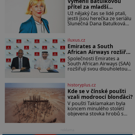
Vyměnil Batulkovou
(římský salát, polníček…) ✿ 1
přítel za mladší
malá konzerva kukuřice ✿ ½
exemplář?
Už nějaký čas se lidé ptali,
okurky ✿ 2 rajčata Zálivka: ✿
jestli jsou herečka ze seriálu
4 lžíce olivového oleje ✿ 1
Slunečná Dana Batulková
lžíci citronové šťávy ✿ ½
(68) a její partner, režisér
stroužku
Ondřej Zajíc (56), ještě vůbec
spolu. Herečka od sebe
iluxus.cz
přítele od samého začátku
Emirates a South
odhán
African Airways rozšiřují
partnerství. Cestujícím
Společnosti Emirates a
nově zpřístupní dalších
South African Airways (SAA)
devět destinací v jižní a
rozšiřují svou dlouholetou
codesharovou spolupráci.
střední Africe
Nová reciproční dohoda
zpřístupní cestujícím devět
historyplus.cz
dalších destinací v jižní a
Kde se v čínské poušti
střední Africe a u
vzali modroocí blonďáci?
V poušti Taklamakan byla
koncem minulého století
objevena stovka hrobů s
téměř netknutými
mumiemi. Všichni mrtví byli
pohřbeni s úctou a četnými
reklama
milodary. Asi nejvíc přitom