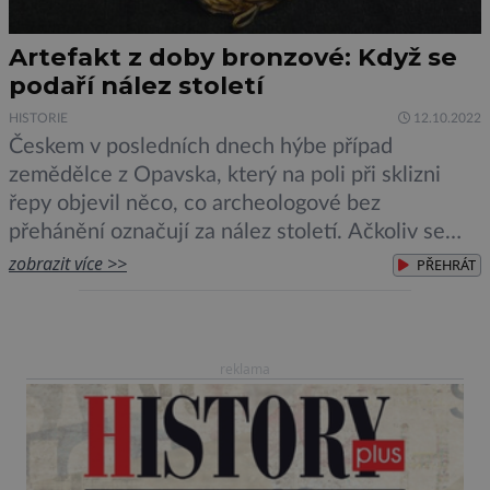
Artefakt z doby bronzové: Když se
podaří nález století
HISTORIE
12.10.2022
Českem v posledních dnech hýbe případ
zemědělce z Opavska, který na poli při sklizni
řepy objevil něco, co archeologové bez
přehánění označují za nález století. Ačkoliv se
původně domnívali, že jde o zlatý diadém, to se
zobrazit více >>
PŘEHRÁT
brzy ukázalo jako omyl. Ve skutečnosti jde o
nález ještě vzácnější – zlatý opasek z doby
bronzové. Vzácný nález učinil zemědělec na […]
reklama