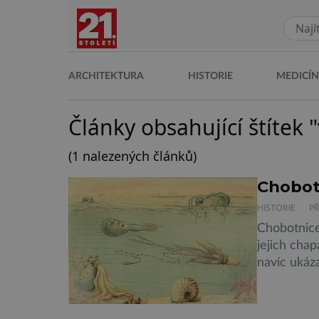
ARCHITEKTURA
HISTORIE
MEDICÍ
Články obsahující štítek
(1 nalezených článků)
Chobotn
HISTORIE
P
Chobotnice 
jejich cha
navíc ukáz
V březnu 2
fosilii nal
našli nejs