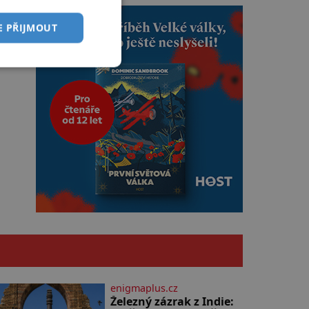
E PŘIJMOUT
enigmaplus.cz
Železný zázrak z Indie: