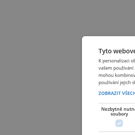
Tyto webové
K personalizaci 
vašem používání n
mohou kombinovat
používání jejich 
ZOBRAZIT VŠEC
Nezbytně nutn
soubory