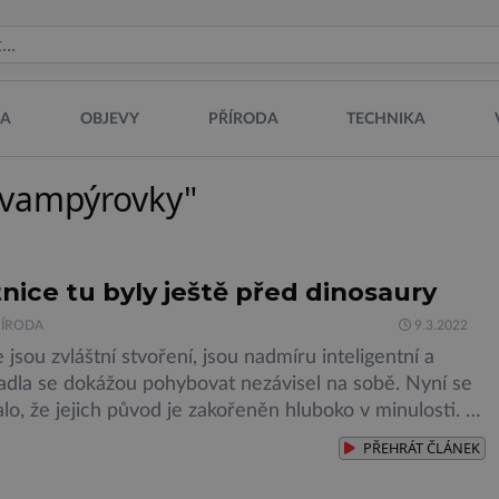
NA
OBJEVY
PŘÍRODA
TECHNIKA
 "vampýrovky"
ice tu byly ještě před dinosaury
ŘÍRODA
9.3.2022
jsou zvláštní stvoření, jsou nadmíru inteligentní a
padla se dokážou pohybovat nezávisel na sobě. Nyní se
alo, že jejich původ je zakořeněn hluboko v minulosti.
022 oznámili američtí vědci, že opětovně prozkoumali
PŘEHRÁT
ČLÁNEK
ezenou před mnoha lety, a nyní mohou s jistotou říct, že
taršího známého předka chobotnic, […]