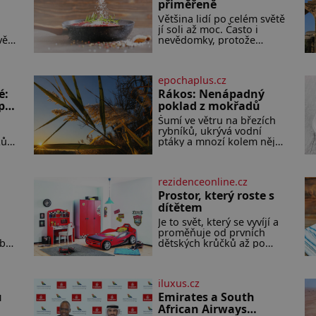
přiměřeně
Většina lidí po celém světě
jí soli až moc. Často i
vě
nevědomky, protože
 že
netuší, jak velké množství
 k
se jí skrývá v průmyslově
dna
vyráběných potravinách,
epochaplus.cz
tě.
dokonce i těch sladkých.
é:
Sůl je zdravá Ale v ani ne
Rákos: Nenápadný
třetinovém množství, než
 po
poklad z mokřadů
je pro většinu populace
Šumí ve větru na březích
 vám
běžné. Její základní složky–
rybníků, ukrývá vodní
sodík a chlór – jsou
ků
ptáky a mnozí kolem něj
zásadní pro správné
ko
procházejí bez povšimnutí.
hospodaření
i
Přesto právě rákos
ého
pomáhal stavět domy,
rezidenceonline.cz
t
vyrábět lodě, zapisovat
první texty a inspiroval
Prostor, který roste s
ích
řadu pověstí. Tato
dítětem
dat
skromná, ale užitečná
Je to svět, který se vyvíjí a
rostlina provází člověka už
proměňuje od prvních
a
tisíce let. Většina lidí vnímá
obu
dětských krůčků až po
ím
rákos jen jako obyčejnou
y
dospívání. Správně
kulisu letního koupání.
navržený pokoj podporuje
Stačí se však podívat
bezpečí, kreativitu,
iluxus.cz
soustředění i odpočinek a
Kohn
u
reaguje na každou etapu
Emirates a South
života a specifické potřeby
African Airways