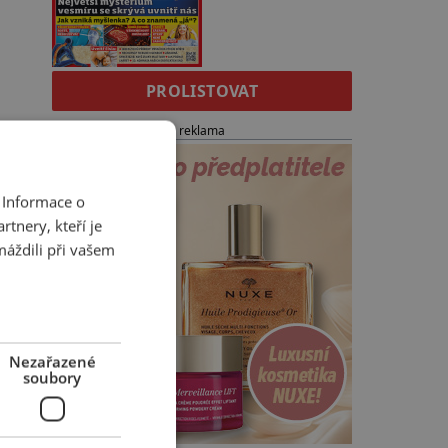
PROLISTOVAT
reklama
 Informace o
tnery, kteří je
máždili při vašem
Nezařazené
soubory