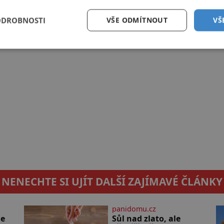
ODROBNOSTI
VŠE ODMÍTNOUT
VŠ
NENECHTE SI UJÍT DALŠÍ ZAJÍMAVÉ ČLÁNKY
panidomu.cz
le
Sůl nad zlato, ale