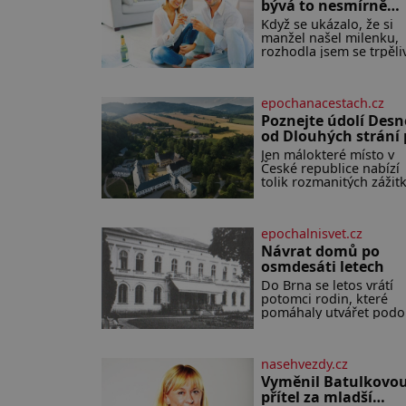
bývá to nesmírně
těžké
Když se ukázalo, že si
manžel našel milenku,
rozhodla jsem se trpěli
vyčkávat, přesvědčena,
se dříve či později vrátí
rodině. Možná je to je
epochanacestach.cz
z nejtěžších věcí na svě
Ale každý, kdo s tím má
Poznejte údolí Desn
nějaké zkušenosti, se
od Dlouhých strání
zapřísahá, že pokud
termální prameny
Jen málokteré místo v
odpustíte, znatelně se
České republice nabízí
uleví. Když se ke mně
tolik rozmanitých zážit
doneslo, že si manžel
na tak malém území ja
pořídil milenku,
údolí řeky Desné v srdc
Jeseníků. Během jedin
epochalnisvet.cz
dne můžete nahlédnou
do útrob jedné z
Návrat domů po
nejvýznamnějších vodn
osmdesáti letech
elektráren v Evropě, vy
Do Brna se letos vrátí
se na horské hřebeny,
potomci rodin, které
projet se na koloběžce 
pomáhaly utvářet pod
den zakončit poznáván
města, ale jejichž osud
památek ve Velkých
dramaticky přerušila
Losinách nebo v
druhá světová válka.
termálním
nasehvezdy.cz
Příběhy rodů Placzek,
Löw-Beer, Fuhrmann, 
Vyměnil Batulkovo
a Stiassni se stanou
přítel za mladší