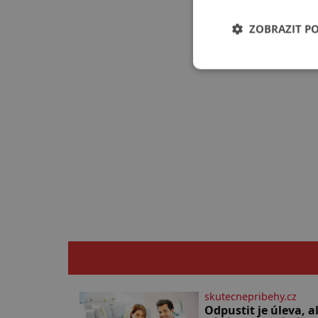
ZOBRAZIT P
skutecnepribehy.cz
Odpustit je úleva, a