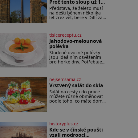
Proč tento sloup už 1
600 let nezná rez?
Představa, že železo musí
na dešti během několika
let zrezivět, bere v Dillí za
své. Uprostřed komplexu
Qutb stojí více než sedm
metrů vysoký železný
tisicereceptu.cz
sloup, který už přibližně 1
600 let odolává počasí
Jahodovo-melounová
polévka
Studené ovocné polévky
jsou ideálním osvěžením
pro horké dny. Potřebujete
200 g jahod 600 g žlutého
melounu 100 ml sladkého
dezertního vína 50 g cukru
nejsemsama.cz
krystal 1 lžíci medu 200 g
zakysané sm
Vrstvený salát do skla
Salát na cesty i do práce
můžete různě obměňovat
podle toho, co máte doma.
Zálivkou ho zalijte až těsně
před podáváním, aby
zeleninu nerozmočila. Na
2 porce potřebujete: ✿ 1/4
historyplus.cz
ledového nebo jiného
salátu (římský salát,
Kde se v čínské poušti
polníček…) ✿ 1 malá
vzali modroocí
konzerva kukuřice ✿ ½