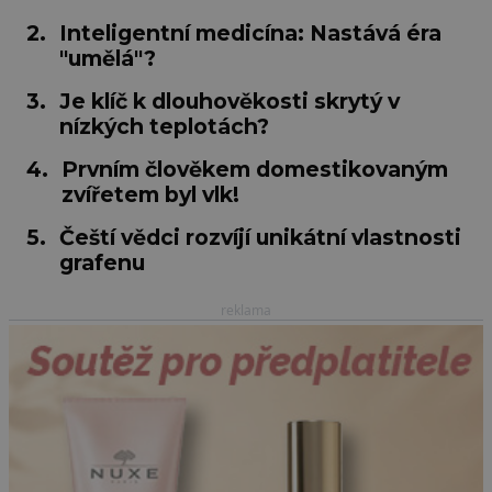
2.
Inteligentní medicína: Nastává éra
"umělá"?
3.
Je klíč k dlouhověkosti skrytý v
nízkých teplotách?
4.
Prvním člověkem domestikovaným
zvířetem byl vlk!
5.
Čeští vědci rozvíjí unikátní vlastnosti
grafenu
reklama