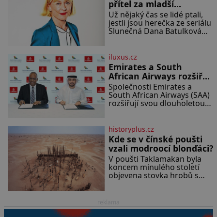
přítel za mladší
malá konzerva kukuřice ✿ ½
exemplář?
Už nějaký čas se lidé ptali,
okurky ✿ 2 rajčata Zálivka: ✿
jestli jsou herečka ze seriálu
4 lžíce olivového oleje ✿ 1
Slunečná Dana Batulková
lžíci citronové šťávy ✿ ½
(68) a její partner, režisér
stroužku
Ondřej Zajíc (56), ještě vůbec
spolu. Herečka od sebe
iluxus.cz
přítele od samého začátku
Emirates a South
odhán
African Airways rozšiřují
partnerství. Cestujícím
Společnosti Emirates a
nově zpřístupní dalších
South African Airways (SAA)
devět destinací v jižní a
rozšiřují svou dlouholetou
codesharovou spolupráci.
střední Africe
Nová reciproční dohoda
zpřístupní cestujícím devět
historyplus.cz
dalších destinací v jižní a
Kde se v čínské poušti
střední Africe a u
vzali modroocí blonďáci?
V poušti Taklamakan byla
koncem minulého století
objevena stovka hrobů s
téměř netknutými
mumiemi. Všichni mrtví byli
pohřbeni s úctou a četnými
reklama
milodary. Asi nejvíc přitom
vědce zaujal hrob