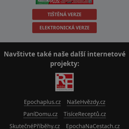
TIŠTĚNÁ VERZE
ELEKTRONICKÁ VERZE
Navštivte také naše další internetové
projekty:
Epochaplus.cz
NašeHvězdy.cz
PaníDomu.cz
TisíceReceptů.cz
SkutečnéPříběhy.cz
EpochaNaCestach.cz