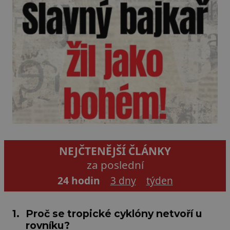
NEJČTENĚJŠÍ ČLÁNKY
za poslední
24 hodin
3 dny
týden
1.
Proč se tropické cyklóny netvoří u
rovníku?