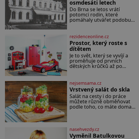
osmdesáti letech
Do Brna se letos vrátí
potomci rodin, které
pomáhaly utvářet podobu
města, ale jejichž osudy
dramaticky přerušila druhá
světová válka. Příběhy rodů
rezidenceonline.cz
Placzek, Löw-Beer,
Prostor, který roste s
Fuhrmann, Kohn a Stiassni
dítětem
se stanou jednou z hlavních
Je to svět, který se vyvíjí a
dramaturgických linií
proměňuje od prvních
festivalu židovské kultury
dětských krůčků až po
ŠTETL FEST 2026. Některé
dospívání. Správně navržený
návraty nejsou jednoduché.
pokoj podporuje bezpečí,
Místa, která si člověk
kreativitu, soustředění i
pamatuje z rodinných
nejsemsama.cz
odpočinek a reaguje na
vyprávění, už dávno
Vrstvený salát do skla
každou etapu života a
Salát na cesty i do práce
specifické potřeby dítěte.
můžete různě obměňovat
Pro nejmenší je klíčová
podle toho, co máte doma.
jednoduchost, měkkost a
Zálivkou ho zalijte až těsně
bezpečí, proto by pokoj
před podáváním, aby
miminka měl působit
zeleninu nerozmočila. Na 2
především klidně a útulně.
porce potřebujete: ✿ 1/4
Předškolní věk je
nasehvezdy.cz
ledového nebo jiného salátu
Vyměnil Batulkovou
(římský salát, polníček…) ✿ 1