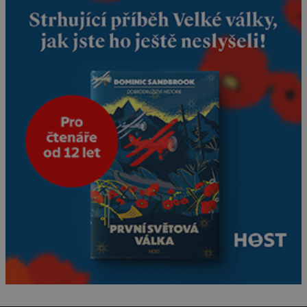
tříměsíčního chlapečka s
modrou filcovou čapkou, z
níž se draly blonďaté vlásky.
Fakt, že jsou těla dávných
lidí nesmírně dobře
zachovalá, přičítají odborníci
zdejším klimatickým
podmínkám. Sucho,
prosolené písky a extrémně