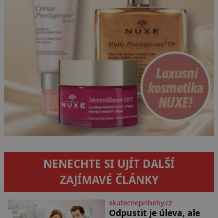
NENECHTE SI UJÍT DALŠÍ
ZAJÍMAVÉ ČLÁNKY
skutecnepribehy.cz
Odpustit je úleva, ale