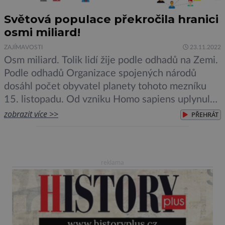
Světová populace překročila hranici
osmi miliard!
ZAJÍMAVOSTI
23.11.2022
Osm miliard. Tolik lidí žije podle odhadů na Zemi.
Podle odhadů Organizace spojených národů
dosáhl počet obyvatel planety tohoto mezníku
15. listopadu. Od vzniku Homo sapiens uplynulo
zhruba 300 000 let, než nás na Zemi žila
zobrazit více >>
PŘEHRÁT
miliarda. Bylo to kolem roku 1804. Poslední
miliarda přibyla za pouhých dvanáct let.
„Osmimiliardový milník s sebou přináší také […]
reklama