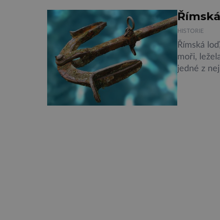
Římská
HISTORIE
Římská loď
moři, leže
jedné z ne
pravděpodo
Španělska 
mělkého m