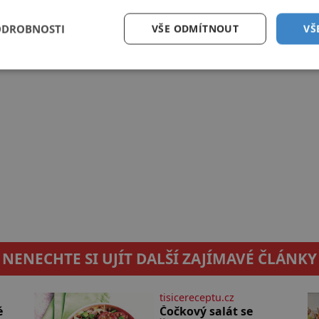
ODROBNOSTI
VŠE ODMÍTNOUT
VŠ
NENECHTE SI UJÍT DALŠÍ ZAJÍMAVÉ ČLÁNKY
tisicereceptu.cz
é
Čočkový salát se