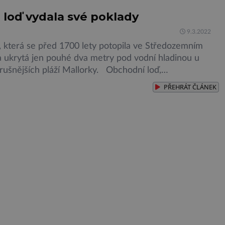
 loď vydala své poklady
9.3.2022
, která se před 1700 lety potopila ve Středozemním
la ukrytá jen pouhé dva metry pod vodní hladinou u
jrušnějších pláží Mallorky. Obchodní loď,
bně kotvící v zálivu Palma na cestě z jihozápadního
PŘEHRÁT
ČLÁNEK
do Itálie, byla pohlcena vlnami a pohřbena v písku
ořského dna. Až do nedávné doby […]