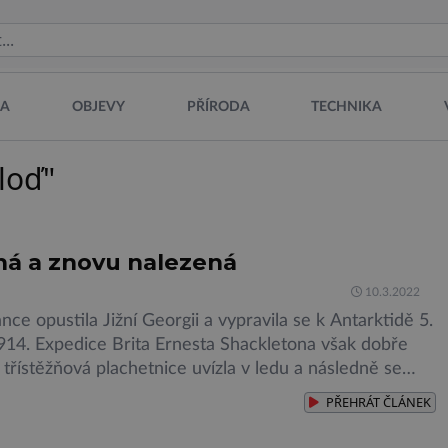
NA
OBJEVY
PŘÍRODA
TECHNIKA
"loď"
ná a znovu nalezená
10.3.2022
ce opustila Jižní Georgii a vypravila se k Antarktidě 5.
914. Expedice Brita Ernesta Shackletona však dobře
 třístěžňová plachetnice uvízla v ledu a následně se
Nyní, po více než 100 letech, byla znovu objevena. O
PŘEHRÁT
ČLÁNEK
sloužila vědecká expedice, vyslaná z Jihoafrické
 vybavená špičkovými technologiemi, která po lodi […]