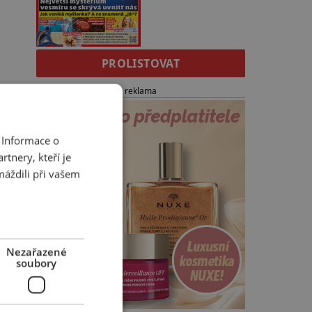
PROLISTOVAT
reklama
 Informace o
tnery, kteří je
máždili při vašem
Nezařazené
soubory