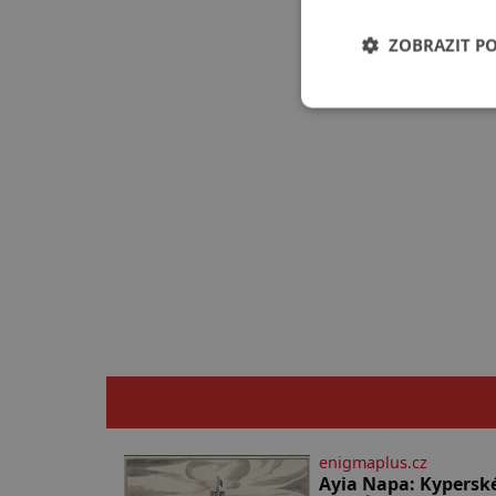
ZOBRAZIT P
enigmaplus.cz
Ayia Napa: Kypersk