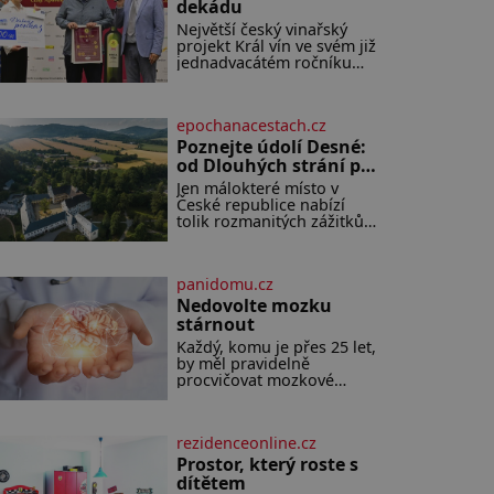
dekádu
Největší český vinařský
projekt Král vín ve svém již
jednadvacátém ročníku
představil nejlepší domácí
vína. Ta vybírala odborná
porota z celkem 1260
epochanacestach.cz
vzorků od 157 vinařů. Král
vín, který se – i pře
Poznejte údolí Desné:
od Dlouhých strání po
termální prameny
Jen málokteré místo v
České republice nabízí
tolik rozmanitých zážitků
na tak malém území jako
údolí řeky Desné v srdci
Jeseníků. Během jediného
panidomu.cz
dne můžete nahlédnout
do útrob jedné z
Nedovolte mozku
nejvýznamnějších vodních
stárnout
elektráren v Evropě, vydat
Každý, komu je přes 25 let,
se na horské hřebeny,
by měl pravidelně
projet se na koloběžce a
procvičovat mozkové
den zakončit poznáváním
závity. V tomto období se
památek ve Velkých
totiž začíná zhoršovat
Losinách nebo v
paměť. Možná máte
termálním
rezidenceonline.cz
problém vzpomenout si na
jméno kolegy z práce.
Prostor, který roste s
Nebo marně v paměti
dítětem