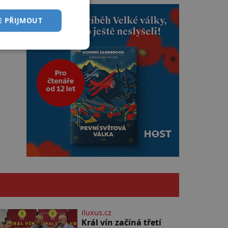
E PŘIJMOUT
iluxus.cz
Král vín začíná třetí