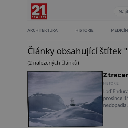
ARCHITEKTURA
HISTORIE
MEDICÍ
Články obsahující štítek 
(2 nalezených článků)
Ztrace
HISTORIE
Loď Enduran
prosince 1
nedopadla,
potopila. 
nález se za
republiky,