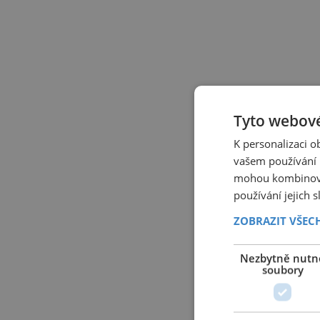
Tyto webové
K personalizaci 
vašem používání n
mohou kombinovat
používání jejich 
ZOBRAZIT VŠEC
Nezbytně nutn
soubory