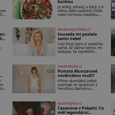
šunkou
Je lehký, zdravý, a když si k
item
němu dáte opečený chléb
či
nebo čerstvou bagetku,
 to
bude chutnat jedna báseň.
Suroviny 250 g vaší
oblíbené čočky 150 g
skutecnepribehy.cz
cherry rajčátek 1 velká
an:
červená cibule 2 lžíce
Souseda mi poslalo
ší
samo nebe!
Celý život jsem si vystačila
,
sama. Až vážná nemoc mi
ukázala, že největším
 i
bohatstvím nejsou peníze
ani vlastní byt, ale člověk,
který je ochotný podat
nasehvezdy.cz
pomocnou ruku. Vždycky
ějí.
jsem byla spíš samotářka.
Pomsta Munzarové
Nepotřebovala jsem kolem
nevěrnému muži?
ěj
sebe partu kamarádek ani
ze
ě
Přímo skandální zvěsti
partnera. Stačily mi knihy,
sm
zaznívají ve spojitosti s
práce a hlavně klid. Hned
íví
herečkou Barborou
po studiích jsem odešla z
tá
Munzarovou (54) a hercem
ce
rodného města,
bí
Martinem Trnavským (56).
Munzarová měla být totiž
epochaplus.cz
viděna s jakýmsi
sympaťákem, s nímž se
Casanova v Pobaltí: Co
velmi družně, až d
měl legendární