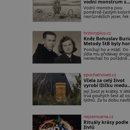
vodní monstrum s
mírumilovnou
Vodní monstra jsou
povahou
poměrně častým kolor
nejrůznějších jezer, řek 
ostrovů. Mnozí skeptici
přikládají hlavně snaze
dané místo zviditelnit a
historyplus.cz
přitáhnout k němu
pozornost záhadám
Kněz Bohuslav Buri
nakloněných turi
Metody StB byly hor
než gestapácké
Ponižují ho a mlátí. Do
trýznění
jídla mu přidávají drogy
nenechají ho pořádně
vyspat a smrtí vyhrožují
jeho nejbližším. Burian
kruté týrání nevydrží a
epochalnisvet.cz
estébákům podepíše
všechno, co po něm cht
Včela za celý život
Svým podpisem jim
vyrobí lžičku medu.
potvrdí také to, že na n
Čím je pražský med 
Její život je krátký. V lét
během výslechů nikdo
střech tak ceněný?
trvá pouhých šest až o
nevyvíjel fyzický ani
týdnů. Za tu dobu navšt
psychický nátlak. Syn
desetitisíce květů, nalé
brněnského řezníka ch
stovky kilometrů a vyro
být knězem a
přibližně devět gramů
nejsemsama.cz
medu – zhruba jednu
čajovou lžičku. Sama o
Rituály krásy podle
sobě se může zdát
živlů