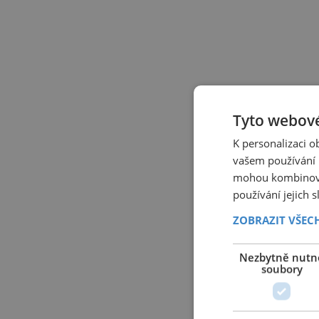
Tyto webové
K personalizaci 
vašem používání n
mohou kombinovat
používání jejich 
ZOBRAZIT VŠEC
Nezbytně nutn
soubory