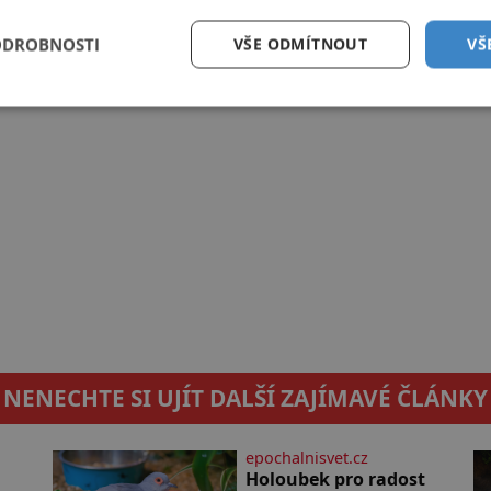
ODROBNOSTI
VŠE ODMÍTNOUT
VŠ
NENECHTE SI UJÍT DALŠÍ ZAJÍMAVÉ ČLÁNKY
epochalnisvet.cz
Holoubek pro radost