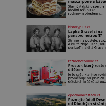
mascarpone a kávo
Slavný italský dezert je
ideální tečkou za
rodinným obědem i
slavnostní večeří a jeho
příprava je jednodušší,
se může zdát. Ingredie
historyplus.cz
pro 4 osoby: 250 g
mascarpone 3 vejce 80 g
Lapka Grasel si na
cukru 200 g cukrářských
panstvo netroufl?
piškotů 250 ml silné kávy 2
Strhne ji z postele, sváž
lžíce amaretta kakao na
a krutě zbije. „Kde jsou
posypání Postup: Oddě
peníze?“ naléhá Grasel
žloutky od bílků. Žlout
starou švadlenku. Kdy
vyšlehejte s cukrem do
to neprozradí – ostatně
světlé pěny a postupně
nemůže, protože žádné
nich vmíchejte
rezidenceonline.cz
nemá, spokojí se lupič 
mascarpone, aby vznikl
několika měďáky a štůč
Prostor, který roste 
hladký
látky. Zraněná žena pár
dítětem
nato umírá. Je to muž
Je to svět, který se vyvíjí
nebývale krutý. Jeho či
proměňuje od prvních
budí hrůzu ještě dlouh
dětských krůčků až po
po jeho smrti
dospívání. Správně
navržený pokoj podpor
bezpečí, kreativitu,
epochanacestach.cz
soustředění i odpočine
reaguje na každou eta
Poznejte údolí Desn
života a specifické potř
od Dlouhých strání