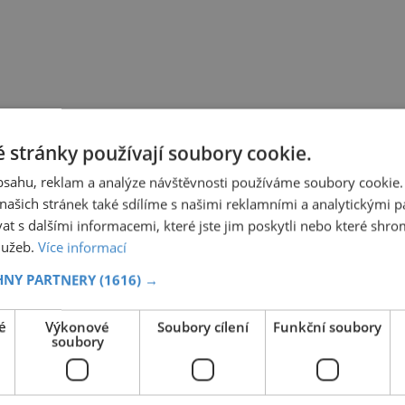
 stránky používají soubory cookie.
obsahu, reklam a analýze návštěvnosti používáme soubory cookie.
ašich stránek také sdílíme s našimi reklamními a analytickými par
 s dalšími informacemi, které jste jim poskytli nebo které shro
služeb.
Více informací
HNY PARTNERY
(1616) →
é
Výkonové
Soubory cílení
Funkční soubory
soubory