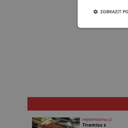
ZOBRAZIT P
nejsemsama.cz
Tiramisu s