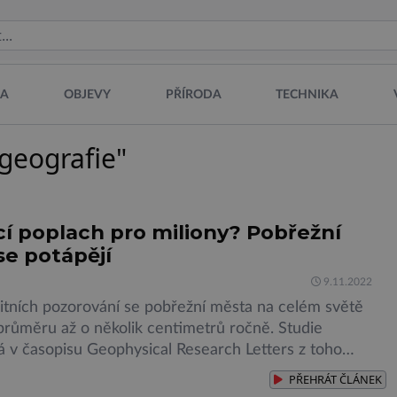
NA
OBJEVY
PŘÍRODA
TECHNIKA
"geografie"
í poplach pro miliony? Pobřežní
se potápějí
9.11.2022
litních pozorování se pobřežní města na celém světě
 průměru až o několik centimetrů ročně. Studie
á v časopisu Geophysical Research Letters z toho
e jsou tyto pobřežní oblasti ohroženy záplavami více,
PŘEHRÁT
ČLÁNEK
ud předpokládalo. Matt Wei, vědec zabývající se