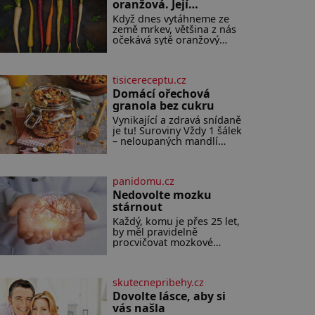
oranžová. Její
neuvěřitelný příběh
Když dnes vytáhneme ze
začíná fialovou barvou
země mrkev, většina z nás
očekává sytě oranžový
kořen. Jenže po většinu
své historie je mrkev
všechno možné, jen ne
tisicereceptu.cz
oranžová. Je fialová, žlutá,
bílá, někdy dokonce téměř
Domácí ořechová
černá. Až díky stovkám let
granola bez cukru
pečlivého šlechtění se z ní
Vynikající a zdravá snídaně
stává zelenina, bez které si
je tu! Suroviny Vždy 1 šálek
českou zahradu ani
– neloupaných mandlí
nedokážeme představit.
kešu ořechů vlašských
Její příběh je
ořechů slunečnicových
semínek semínek dýně
panidomu.cz
rozinek 3 šálky ovesných
vloček 1 lžíce mlet
Nedovolte mozku
stárnout
Každý, komu je přes 25 let,
by měl pravidelně
procvičovat mozkové
závity. V tomto období se
totiž začíná zhoršovat
paměť. Možná máte
skutecnepribehy.cz
problém vzpomenout si na
jméno kolegy z práce.
Dovolte lásce, aby si
Nebo marně v paměti
vás našla