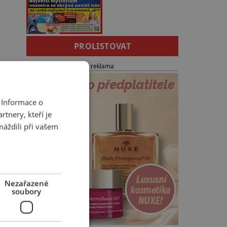
PROLISTOVAT
reklama
 Informace o
tnery, kteří je
máždili při vašem
Nezařazené
soubory