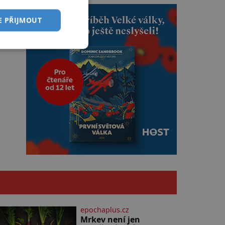
E PŘIJMOUT
epochaplus.cz
Mrkev není jen