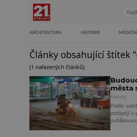
ARCHITEKTURA
HISTORIE
MEDICÍ
Články obsahující štítek 
(1 nalezených článků)
Budouc
města 
PŘÍRODA
Podle sate
potápějí v
publikovan
vyvodila, ž
než se dos