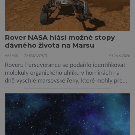
Rover NASA hlásí možné stopy
dávného života na Marsu
VESMÍR
ZAJÍMAVOSTI
26.6.2026
Roveru Perseverance se podařilo identifikovat
molekuly organického uhlíku v horninách na
dně vyschlé marsovské řeky, které mohly před
miliardami let vzniknout působením vody.
Svědčí snad o dávném životě na planetě?
Měření provedená přístrojem Sherloc,
umístěném na roveru Perseverance,
identifikovala organický uhlík v jílovcích z
výchozů, což jsou vyhaslé podzemní lávové