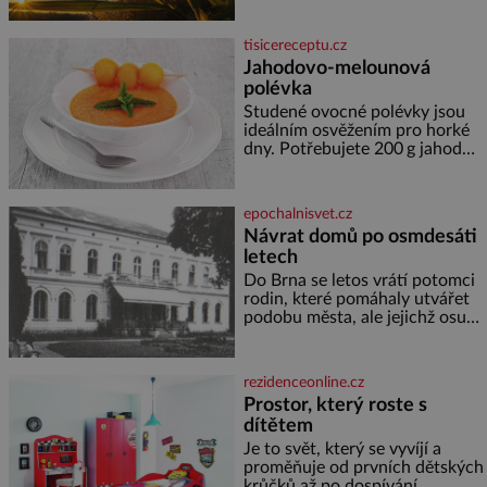
termálním
pomáhal stavět domy, vyrábět
lodě, zapisovat první texty a
tisicereceptu.cz
inspiroval řadu pověstí. Tato
Jahodovo-melounová
skromná, ale užitečná rostlina
polévka
provází člověka už tisíce let.
Většina lidí vnímá rákos jen jako
Studené ovocné polévky jsou
obyčejnou kulisu letního
ideálním osvěžením pro horké
koupání. Stačí se však podívat
dny. Potřebujete 200 g jahod
600 g žlutého melounu 100 ml
sladkého dezertního vína 50 g
cukru krystal 1 lžíci medu 200 g
epochalnisvet.cz
zakysané sm
Návrat domů po osmdesáti
letech
Do Brna se letos vrátí potomci
rodin, které pomáhaly utvářet
podobu města, ale jejichž osudy
dramaticky přerušila druhá
světová válka. Příběhy rodů
Placzek, Löw-Beer, Fuhrmann,
rezidenceonline.cz
Kohn a Stiassni se stanou
Prostor, který roste s
jednou z hlavních
dítětem
dramaturgických linií festivalu
židovské kultury ŠTETL FEST
Je to svět, který se vyvíjí a
2026. Některé návraty nejsou
proměňuje od prvních dětských
jednoduché. Místa, která si
krůčků až po dospívání.