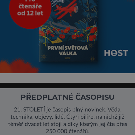
PŘEDPLATNÉ ČASOPISU
21. STOLETÍ je časopis plný novinek. Věda,
technika, objevy, lidé. Čtyři pilíře, na nichž již
téměř dvacet let stojí a díky kterým jej čte přes
250 000 čtenářů.