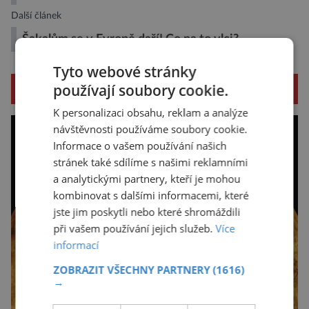
Další článek
Šakalům se v Evropě daří! Co na to vlci?
Tyto webové stránky
používají soubory cookie.
SOUVISEJÍCÍ ČLÁNKY
K personalizaci obsahu, reklam a analýze
návštěvnosti používáme soubory cookie.
Informace o vašem používání našich
stránek také sdílíme s našimi reklamními
a analytickými partnery, kteří je mohou
kombinovat s dalšími informacemi, které
jste jim poskytli nebo které shromáždili
při vašem používání jejich služeb.
Více
informací
ZOBRAZIT VŠECHNY PARTNERY
(1616)
→