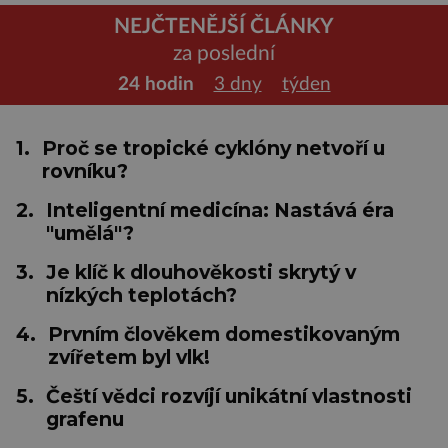
NEJČTENĚJŠÍ ČLÁNKY
za poslední
24 hodin
3 dny
týden
1.
Proč se tropické cyklóny netvoří u
rovníku?
2.
Inteligentní medicína: Nastává éra
"umělá"?
3.
Je klíč k dlouhověkosti skrytý v
nízkých teplotách?
4.
Prvním člověkem domestikovaným
zvířetem byl vlk!
5.
Čeští vědci rozvíjí unikátní vlastnosti
grafenu