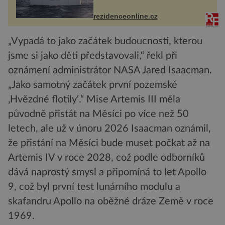
Casa, kterou byly vybaveny její
paluby. Monacký přístav nabízí
každoročn...
rezidenceonline.cz
„Vypadá to jako začátek budoucnosti, kterou
jsme si jako děti představovali,“ řekl při
oznámení administrátor NASA Jared Isaacman.
„Jako samotný začátek první pozemské
‚Hvězdné flotily‘.“ Mise Artemis III měla
původně přistát na Měsíci po více než 50
letech, ale už v únoru 2026 Isaacman oznámil,
že přistání na Měsíci bude muset počkat až na
Artemis IV v roce 2028, což podle odborníků
dává naprostý smysl a připomíná to let Apollo
9, což byl první test lunárního modulu a
skafandru Apollo na oběžné dráze Země v roce
1969.