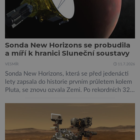
Sonda New Horizons se probudila
a míří k hranici Sluneční soustavy
VESMÍR
11.7.2026
Sonda New Horizons, která se před jedenácti
lety zapsala do historie prvním průletem kolem
Pluta, se znovu ozvala Zemi. Po rekordních 321
dnech v hibernačním režimu se ve vzdálenosti
9,5 miliardy kilometrů od Země probrala a
podle NASA je ve výtečném stavu. Nyní ji čeká
další etapa její mise, jejíž ambicí je přinést
dosud nejpodrobnější […]