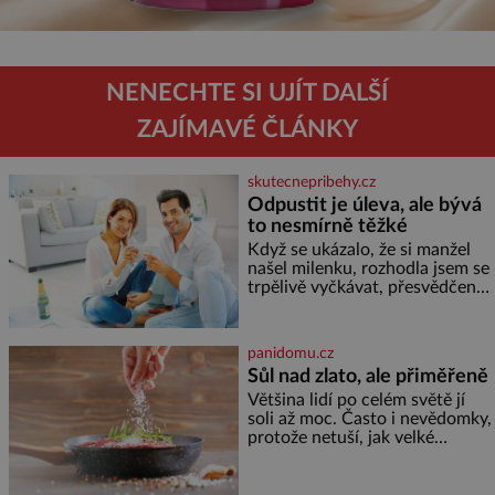
NENECHTE SI UJÍT DALŠÍ
ZAJÍMAVÉ ČLÁNKY
skutecnepribehy.cz
Odpustit je úleva, ale bývá
to nesmírně těžké
Když se ukázalo, že si manžel
našel milenku, rozhodla jsem se
trpělivě vyčkávat, přesvědčena,
že se dříve či později vrátí k
rodině. Možná je to jedna z
nejtěžších věcí na světě. Ale
panidomu.cz
každý, kdo s tím má nějaké
Sůl nad zlato, ale přiměřeně
zkušenosti, se zapřísahá, že
Většina lidí po celém světě jí
pokud odpustíte, znatelně se
soli až moc. Často i nevědomky,
vám uleví. Když se ke mně
protože netuší, jak velké
doneslo, že si manžel pořídil
množství se jí skrývá v
milenku,
průmyslově vyráběných
potravinách, dokonce i těch