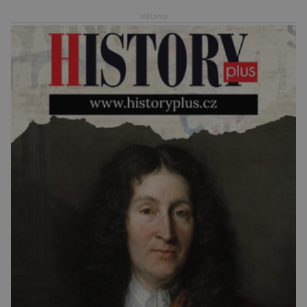
Evropské kosmické agentury (ESA), který má
reklama
sloužit pro účely nejrůznějších vesmírných misí,
[…]