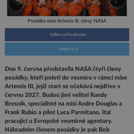
Posádka mise Artemis III, zdroj: NASA
Sdílet na Facebooku
Sdílet na X
Dne 9. června představila NASA čtyři členy
posádky, kteří poletí do vesmíru v rámci mise
Artemis III, jejíž start se očekává nejdříve v
červnu 2027. Budou jimi velitel Randy
Bresnik, specialisté na misi Andre Douglas a
Frank Rubio a pilot Luca Parmitano, Ital
pracující u Evropské vesmírné agentury.
Náhradním členem posádky je pak Bob