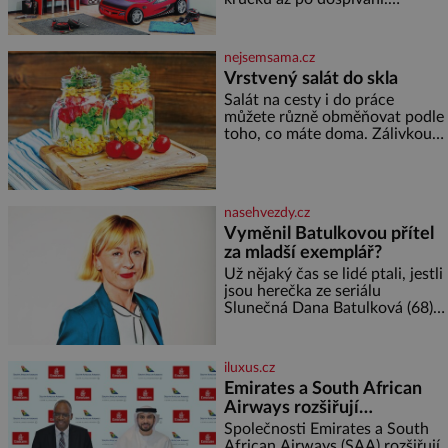
člověk pamatuje z rodinných
Správně navržený pokoj
vyprávění, už dávno
podporuje bezpečí, kreativitu,
soustředění i odpočinek a
nejsemsama.cz
reaguje na každou etapu života
Vrstvený salát do skla
a specifické potřeby dítěte. Pro
Salát na cesty i do práce
nejmenší je klíčová
můžete různě obměňovat podle
jednoduchost, měkkost a
toho, co máte doma. Zálivkou
bezpečí, proto by pokoj
ho zalijte až těsně před
miminka měl působit především
podáváním, aby zeleninu
klidně a útulně. Předškolní věk
nerozmočila. Na 2 porce
je
potřebujete: ✿ 1/4 ledového
nasehvezdy.cz
nebo jiného salátu (římský salát,
Vyměnil Batulkovou přítel
polníček…) ✿ 1 malá konzerva
za mladší exemplář?
kukuřice ✿ ½ okurky ✿ 2
rajčata Zálivka: ✿ 4 lžíce
Už nějaký čas se lidé ptali, jestli
olivového oleje ✿ 1 lžíci
jsou herečka ze seriálu
citronové šťávy ✿ ½ stroužku
Slunečná Dana Batulková (68) a
její partner, režisér Ondřej Zajíc
(56), ještě vůbec spolu. Herečka
od sebe přítele od samého
iluxus.cz
začátku odhán
Emirates a South African
Airways rozšiřují
partnerství. Cestujícím
Společnosti Emirates a South
nově zpřístupní dalších
African Airways (SAA) rozšiřují