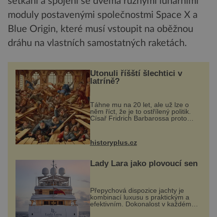
setkání a spojení se dvěma různými lunárními
moduly postavenými společnostmi Space X a
Blue Origin, které musí vstoupit na oběžnou
dráhu na vlastních samostatných raketách.
Utonuli říšští šlechtici v
latríně?
Táhne mu na 20 let, ale už lze o
něm říct, že je to ostřílený politik.
Císař Fridrich Barbarossa proto
posílá svého syna a dědice
Jindřicha VI. do Erfurtu, aby se stal
prostředníkem při řešení sporu m...
historyplus.cz
Lady Lara jako plovoucí sen
Přepychová dispozice jachty je
kombinací luxusu s praktickým a
efektivním. Dokonalost v každém
detailu představuje značka Fendi