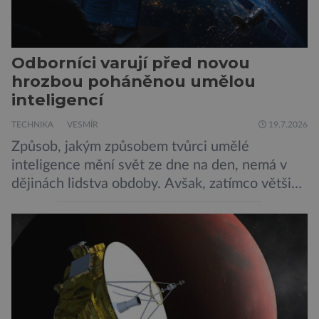
Odborníci varují před novou
hrozbou poháněnou umělou
inteligencí
TECHNIKA
VESMÍR
19.7.2026
Způsob, jakým způsobem tvůrci umělé
inteligence mění svět ze dne na den, nemá v
dějinách lidstva obdoby. Avšak, zatímco většina
pozornosti se soustředí na chatboty,
generování obrázků nebo automatizaci práce,
bezpečnostní experti upozorňují na mnohem
méně nápadné riziko. Podle některých
odborníků by už během příštích dvou let mohly
pokročilé systémy AI výrazně usnadnit
kybernetické útoky […]