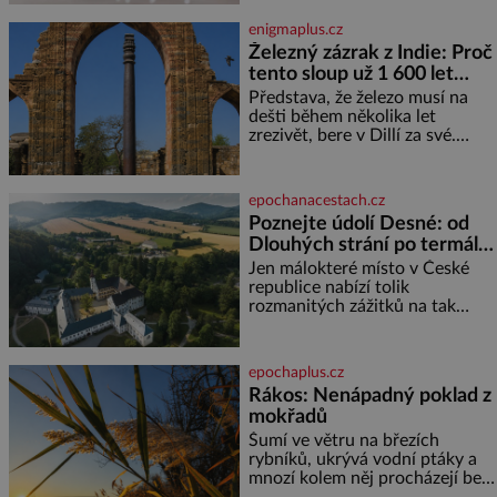
sladkých. Sůl je zdravá Ale v
enigmaplus.cz
ani ne třetinovém množství, než
Železný zázrak z Indie: Proč
je pro většinu populace běžné.
tento sloup už 1 600 let
Její základní složky– sodík a
chlór – jsou zásadní pro
nezná rez?
Představa, že železo musí na
správné hospodaření
dešti během několika let
zrezivět, bere v Dillí za své.
Uprostřed komplexu Qutb stojí
více než sedm metrů vysoký
železný sloup, který už přibližně
epochanacestach.cz
1 600 let odolává počasí
Poznejte údolí Desné: od
Dlouhých strání po termální
prameny
Jen málokteré místo v České
republice nabízí tolik
rozmanitých zážitků na tak
malém území jako údolí řeky
Desné v srdci Jeseníků. Během
jediného dne můžete
epochaplus.cz
nahlédnout do útrob jedné z
Rákos: Nenápadný poklad z
nejvýznamnějších vodních
mokřadů
elektráren v Evropě, vydat se na
horské hřebeny, projet se na
Šumí ve větru na březích
koloběžce a den zakončit
rybníků, ukrývá vodní ptáky a
poznáváním památek ve
mnozí kolem něj procházejí bez
Velkých Losinách nebo v
povšimnutí. Přesto právě rákos