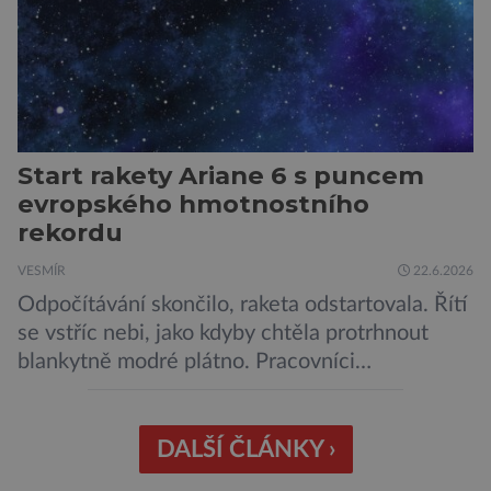
proudy vystupující na povrch, sopky […]
Start rakety Ariane 6 s puncem
evropského hmotnostního
rekordu
VESMÍR
22.6.2026
Odpočítávání skončilo, raketa odstartovala. Řítí
se vstříc nebi, jako kdyby chtěla protrhnout
blankytně modré plátno. Pracovníci
kosmodromu spolu s dalšími odborníky
sledujícími start pomalu ani nedýchají. Vyjde
všechno podle plánu, nebo se něco pokazí?
DALŠÍ ČLÁNKY ›
Ariane 6 – tak se nazývá systém nosných raket