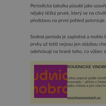
Periodická tabulka působí jako uzavř
nějaký těžký prvek, který se na chvíl
představu na první pohled potvrzuje.
Sedmá perioda je zaplněná a mohlo by
prvky už totiž nejsou jen otázkou ch
odehrávají na hraně toho, co vůbec 
ROUDNICKÉ VINOB
Letos poprvé podle nové
konceptu – přímo v hist
jádru města a pro všech
zcela zdarma. Hlavní pr
se odehraje na Karlově a
Husově náměstí. Návště
epochanacestach.cz
se mohou těšit na víno, 
pes...