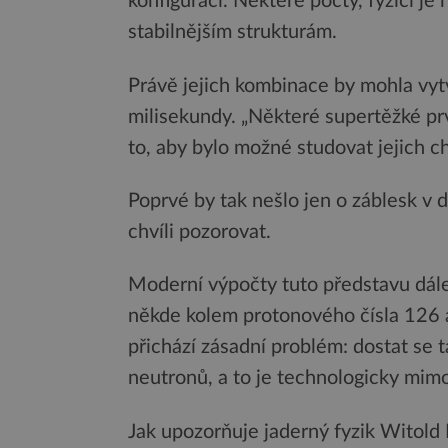
konfigurací. Některé počty, fyzici je
stabilnějším strukturám.
Právě jejich kombinace by mohla vytv
milisekundy. „Některé supertěžké pr
to, aby bylo možné studovat jejich ch
Poprvé by tak nešlo jen o záblesk v 
chvíli pozorovat.
Moderní výpočty tuto představu dále r
někde kolem protonového čísla 126 
přichází zásadní problém: dostat se
neutronů, a to je technologicky mim
Jak upozorňuje jaderný fyzik Witold 