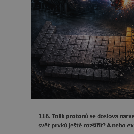
118. Tolik protonů se doslova narv
svět prvků ještě rozšířit? A nebo ex