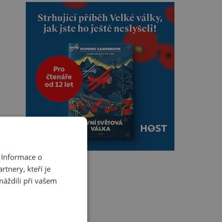
 Informace o
tnery, kteří je
máždili při vašem