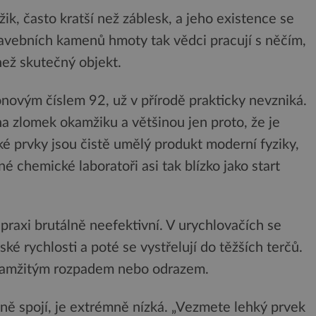
budov Media...
k, často kratší než záblesk, a jeho existence se
tavebních kamenů hmoty tak vědci pracují s něčím,
než skutečný objekt.
ovým číslem 92, už v přírodě prakticky nevzniká.
na zlomek okamžiku a většinou jen proto, že je
žké prvky jsou čistě umělý produkt moderní fyziky,
né chemické laboratoři asi tak blízko jako start
 praxi brutálně neefektivní. V urychlovačích se
ké rychlosti a poté se vystřelují do těžších terčů.
okamžitým rozpadem nebo odrazem.
ně spojí, je extrémně nízká. „Vezmete lehký prvek