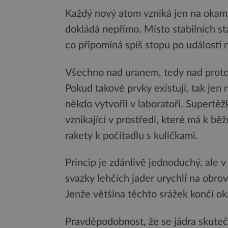
Každý nový atom vzniká jen na okamži
dokládá nepřímo. Místo stabilních s
co připomíná spíš stopu po události 
Všechno nad uranem, tedy nad proton
Pokud takové prvky existují, tak jen 
někdo vytvořil v laboratoři. Supertě
vznikající v prostředí, které má k běž
rakety k počítadlu s kuličkami.
Princip je zdánlivě jednoduchý, ale v
svazky lehčích jader urychlí na obrovs
Jenže většina těchto srážek končí 
Pravděpodobnost, že se jádra skuteč