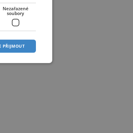
Nezařazené
soubory
E PŘIJMOUT