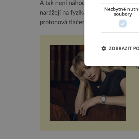
A tak není náhoda, že supertěžké prv
Nezbytně nutn
narážejí na fyzikální limity. Přesto f
soubory
protonová tlačenice, nevzdávají. A t
J
ZOBRAZIT P
L
U
m
k
d