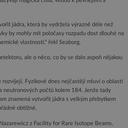
 nazývají magická čísla, vedou k pevnějším a
ořit jádra, která by vydržela výrazně déle než
vky by mohly mít poločasy rozpadu dost dlouhé na
emické vlastnosti,“ řekl Seaborg.
detektoru, ale o něco, co by se dalo aspoň nějakou
ozvíjejí. Fyzikové dnes nejčastěji mluví o oblasti
a neutronových počtů kolem 184. Jenže tady
 tam znamená vytvořit jádra s velkým přebytkem
ořádně obtížné.
Nazarewicz z Facility for Rare Isotope Beams,