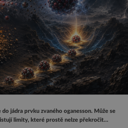
e do jádra prvku zvaného oganesson. Může se
istují limity, které prostě nelze překročit…