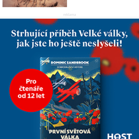
netknutými mumiemi. Všichni
mrtví byli pohřbeni s úctou a
četnými milodary. Asi nejvíc
reklama
přitom vědce zaujal hrob
tříměsíčního chlapečka s
modrou filcovou čapkou, z níž
se draly blonďaté vlásky. Fakt,
že jsou těla dávných lidí
nesmírně dobře zachovalá,
přičítají odborníci zdejším
klimatickým podmínkám.
Sucho, prosolené písky a
extrémně