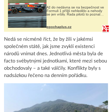
Až do nedávna se na bezpečnost ve
Formuli 1 příliš nehledělo a nehody
se jen vršily. Řada pilotů to poznala
na vlastní kůži, často s trvalými
následky nebo bohužel i ztrátou
života. Dnes nepochopiteln...
epochaplus.cz
Nedá se nicméně říct, že by žili v jakémsi
společném státě, jak jsme zvyklí existenci
národů vnímat dnes. Jednotlivá města byla de
facto svébytnými jednotkami, které mezi sebou
obchodovaly – a také válčily. Konflikty byly s
nadsázkou řečeno na denním pořádku.