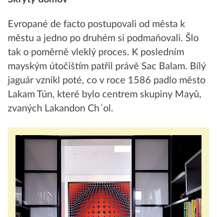
Evropané de facto postupovali od města k
městu a jedno po druhém si podmaňovali. Šlo
tak o poměrně vleklý proces. K posledním
mayským útočištím patřil právě Sac Balam. Bílý
jaguár vznikl poté, co v roce 1586 padlo město
Lakam Tún, které bylo centrem skupiny Mayů,
zvaných Lakandon Ch´ol.