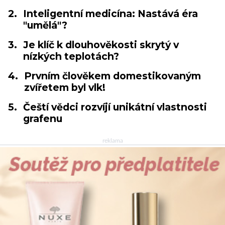
2.
Inteligentní medicína: Nastává éra
"umělá"?
3.
Je klíč k dlouhověkosti skrytý v
nízkých teplotách?
4.
Prvním člověkem domestikovaným
zvířetem byl vlk!
5.
Čeští vědci rozvíjí unikátní vlastnosti
grafenu
reklama