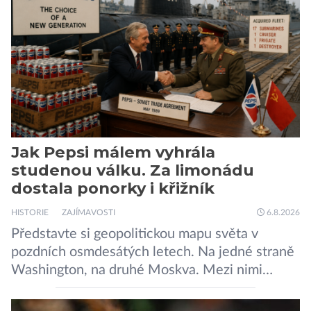
Jak Pepsi málem vyhrála
studenou válku. Za limonádu
dostala ponorky i křižník
HISTORIE
ZAJÍMAVOSTI
6.8.2026
Představte si geopolitickou mapu světa v
pozdních osmdesátých letech. Na jedné straně
Washington, na druhé Moskva. Mezi nimi
jaderný arzenál schopný zničit planetu
padesátkrát dokola, železná opona a miliony