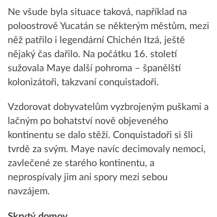
Ne všude byla situace taková, například na
poloostrově Yucatán se některým městům, mezi
něž patřilo i legendární Chichén Itzá, ještě
nějaký čas dařilo. Na počátku 16. století
sužovala Maye další pohroma – španělští
kolonizátoři, takzvaní conquistadoři.
Vzdorovat dobyvatelům vyzbrojeným puškami a
lačným po bohatství nově objeveného
kontinentu se dalo stěží. Conquistadoři si šli
tvrdě za svým. Maye navíc decimovaly nemoci,
zavlečené ze starého kontinentu, a
neprospívaly jim ani spory mezi sebou
navzájem.
Skrytý domov