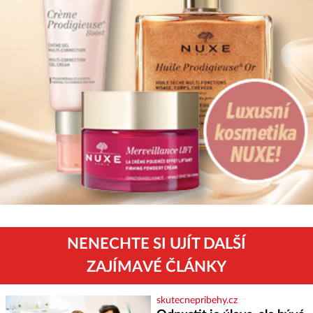
NENECHTE SI UJÍT DALŠÍ
ZAJÍMAVÉ ČLÁNKY
skutecnepribehy.cz