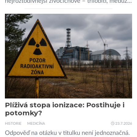
nejroztodivnější živočichové – trilobiti, medúzy
či hlavonožci. V dávném kambriu žil také
prazvláštní stonožce podobný tvor, který měl
zárodky zbraní typických pro dnešní pavouky.
Pavouci, štíři či klíšťata jsou členovci patřící do
skupiny klepítkatců. Vyznačují se takzvanými
chelicerami, které u nich představují právě […]
Plíživá stopa ionizace: Postihuje i
potomky?
HISTORIE
MEDICÍNA
23.7.2026
Odpověď na otázku v titulku není jednoznačná.