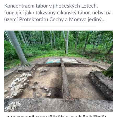
Koncentrační tábor v jihočeských Letech,
fungující jako takzvaný cikánský tábor, nebyl na
území Protektorátu Čechy a Morava jediný
takový. Další se nacházel na Moravě, konkrétně
v Hodoníně u Kunštátu. Jeho pozůstatky byly
nedávno odkrývány archeology. Někteří z asi
1400 Romů a Sintů, kteří byli v táboře
internováni, v něm vydechli naposledy. Jiné
čekal transport do […]