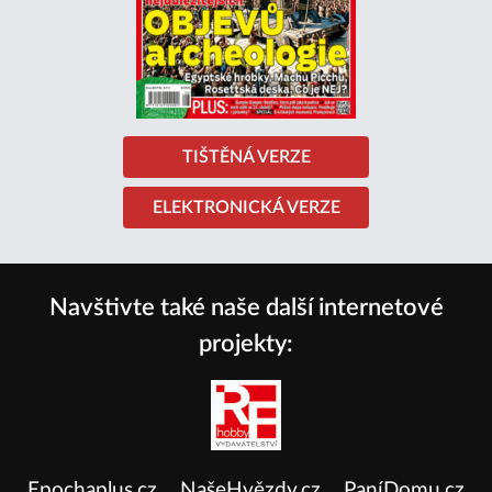
TIŠTĚNÁ VERZE
ELEKTRONICKÁ VERZE
Navštivte také naše další internetové
projekty:
Epochaplus.cz
NašeHvězdy.cz
PaníDomu.cz