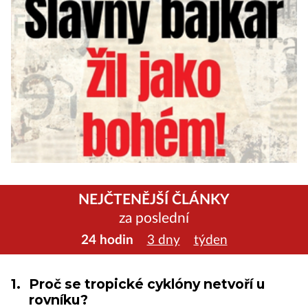
NEJČTENĚJŠÍ ČLÁNKY
za poslední
24 hodin
3 dny
týden
1.
Proč se tropické cyklóny netvoří u
rovníku?