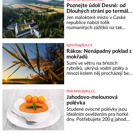
1 600 let odolává počasí
Poznejte údolí Desné: od
Dlouhých strání po termální
prameny
Jen málokteré místo v České
republice nabízí tolik
rozmanitých zážitků na tak
malém území jako údolí řeky
Desné v srdci Jeseníků. Během
jediného dne můžete
epochaplus.cz
nahlédnout do útrob jedné z
Rákos: Nenápadný poklad z
nejvýznamnějších vodních
mokřadů
elektráren v Evropě, vydat se na
horské hřebeny, projet se na
Šumí ve větru na březích
koloběžce a den zakončit
rybníků, ukrývá vodní ptáky a
poznáváním památek ve
mnozí kolem něj procházejí bez
Velkých Losinách nebo v
povšimnutí. Přesto právě rákos
termálním
pomáhal stavět domy, vyrábět
lodě, zapisovat první texty a
tisicereceptu.cz
inspiroval řadu pověstí. Tato
Jahodovo-melounová
skromná, ale užitečná rostlina
polévka
provází člověka už tisíce let.
Většina lidí vnímá rákos jen jako
Studené ovocné polévky jsou
obyčejnou kulisu letního
ideálním osvěžením pro horké
koupání. Stačí se však podívat
dny. Potřebujete 200 g jahod
600 g žlutého melounu 100 ml
sladkého dezertního vína 50 g