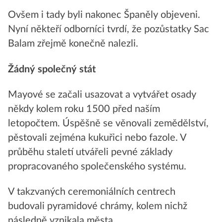
Ovšem i tady byli nakonec Španěly objeveni.
Nyní někteří odborníci tvrdí, že pozůstatky Sac
Balam zřejmě konečně nalezli.
Žádný společný stát
Mayové se začali usazovat a vytvářet osady
někdy kolem roku 1500 před naším
letopočtem. Úspěšně se věnovali zemědělství,
pěstovali zejména kukuřici nebo fazole. V
průběhu staletí utvářeli pevné základy
propracovaného společenského systému.
V takzvaných ceremoniálních centrech
budovali pyramidové chrámy, kolem nichž
následně vznikala města.