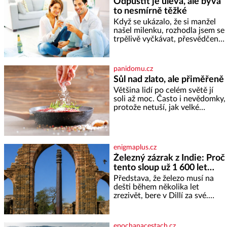
Odpustit je úleva, ale bývá
to nesmírně těžké
Když se ukázalo, že si manžel
našel milenku, rozhodla jsem se
trpělivě vyčkávat, přesvědčena,
že se dříve či později vrátí k
rodině. Možná je to jedna z
nejtěžších věcí na světě. Ale
panidomu.cz
každý, kdo s tím má nějaké
Sůl nad zlato, ale přiměřeně
zkušenosti, se zapřísahá, že
Většina lidí po celém světě jí
pokud odpustíte, znatelně se
soli až moc. Často i nevědomky,
vám uleví. Když se ke mně
protože netuší, jak velké
doneslo, že si manžel pořídil
množství se jí skrývá v
milenku,
průmyslově vyráběných
potravinách, dokonce i těch
sladkých. Sůl je zdravá Ale v
enigmaplus.cz
ani ne třetinovém množství, než
Železný zázrak z Indie: Proč
je pro většinu populace běžné.
tento sloup už 1 600 let
Její základní složky– sodík a
chlór – jsou zásadní pro
nezná rez?
Představa, že železo musí na
správné hospodaření
dešti během několika let
zrezivět, bere v Dillí za své.
Uprostřed komplexu Qutb stojí
více než sedm metrů vysoký
železný sloup, který už přibližně
epochanacestach.cz