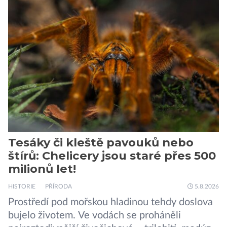
vojáků v permanentní pohotovosti. A pak je tu
Donald Kendall, generální ředitel společnosti
PepsiCo, který se v květnu roku 1989 stává
admirálem flotily, jež čítá sedmnáct […]
Tesáky či kleště pavouků nebo
štírů: Chelicery jsou staré přes 500
milionů let!
HISTORIE
PŘÍRODA
5.8.2026
Prostředí pod mořskou hladinou tehdy doslova
bujelo životem. Ve vodách se proháněli