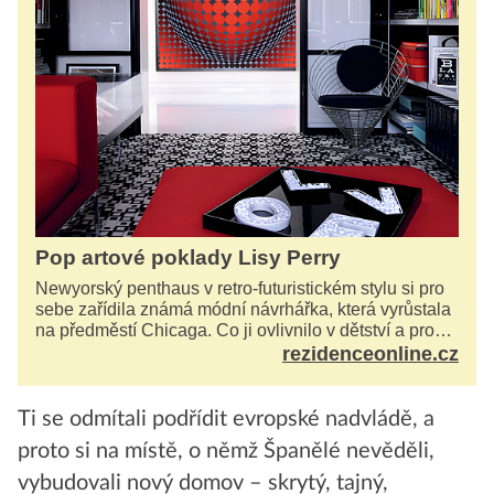
Pop artové poklady Lisy Perry
Newyorský penthaus v retro-futuristickém stylu si pro
sebe zařídila známá módní návrhářka, která vyrůstala
na předměstí Chicaga. Co ji ovlivnilo v dětství a proč
vypadá její domov právě takto? Interié...
rezidenceonline.cz
Ti se odmítali podřídit evropské nadvládě, a
proto si na místě, o němž Španělé nevěděli,
vybudovali nový domov – skrytý, tajný,