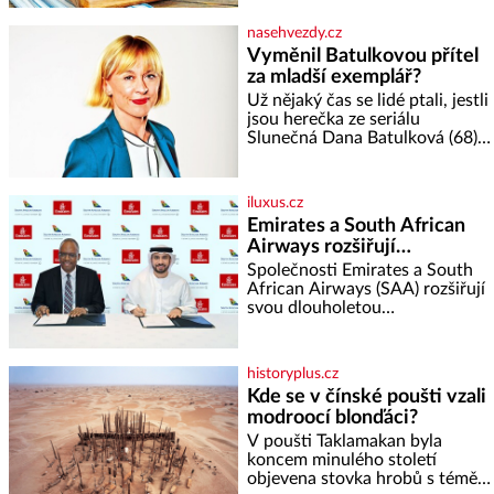
nerozmočila. Na 2 porce
je
potřebujete: ✿ 1/4 ledového
nasehvezdy.cz
nebo jiného salátu (římský salát,
Vyměnil Batulkovou přítel
polníček…) ✿ 1 malá konzerva
za mladší exemplář?
kukuřice ✿ ½ okurky ✿ 2
rajčata Zálivka: ✿ 4 lžíce
Už nějaký čas se lidé ptali, jestli
olivového oleje ✿ 1 lžíci
jsou herečka ze seriálu
citronové šťávy ✿ ½ stroužku
Slunečná Dana Batulková (68) a
její partner, režisér Ondřej Zajíc
(56), ještě vůbec spolu. Herečka
od sebe přítele od samého
iluxus.cz
začátku odhán
Emirates a South African
Airways rozšiřují
partnerství. Cestujícím
Společnosti Emirates a South
nově zpřístupní dalších
African Airways (SAA) rozšiřují
svou dlouholetou
devět destinací v jižní a
codesharovou spolupráci. Nová
střední Africe
reciproční dohoda zpřístupní
cestujícím devět dalších
historyplus.cz
destinací v jižní a střední Africe
Kde se v čínské poušti vzali
a u
modroocí blonďáci?
V poušti Taklamakan byla
koncem minulého století
objevena stovka hrobů s téměř