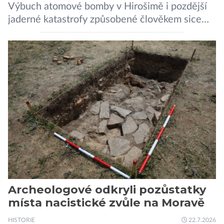
Výbuch atomové bomby v Hirošimě i pozdější
jaderné katastrofy způsobené člověkem sice
ukázaly, že silné dávky ionizace zabíjejí a že
slabší a dlouhodobé záření poškozuje DNA.
Přesto není stále zcela jasné, nakolik se mutace
vzniklé ozářením přenášejí na potomstvo. Před
pěti lety, těsně před 35. výročím výbuchu
Černobylské jaderné elektrárny, […]
Archeologové odkryli pozůstatky
místa nacistické zvůle na Moravě
HISTORIE
22.7.2026