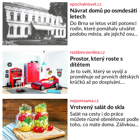
cukru krystal 1 lžíci medu 200 g
epochalnisvet.cz
zakysané sm
Návrat domů po osmdesáti
letech
Do Brna se letos vrátí potomci
rodin, které pomáhaly utvářet
podobu města, ale jejichž osudy
dramaticky přerušila druhá
světová válka. Příběhy rodů
Placzek, Löw-Beer, Fuhrmann,
rezidenceonline.cz
Kohn a Stiassni se stanou
Prostor, který roste s
jednou z hlavních
dítětem
dramaturgických linií festivalu
židovské kultury ŠTETL FEST
Je to svět, který se vyvíjí a
2026. Některé návraty nejsou
proměňuje od prvních dětských
jednoduché. Místa, která si
krůčků až po dospívání.
člověk pamatuje z rodinných
Správně navržený pokoj
vyprávění, už dávno
podporuje bezpečí, kreativitu,
soustředění i odpočinek a
nejsemsama.cz
reaguje na každou etapu života
Vrstvený salát do skla
a specifické potřeby dítěte. Pro
Salát na cesty i do práce
nejmenší je klíčová
můžete různě obměňovat podle
jednoduchost, měkkost a
toho, co máte doma. Zálivkou
bezpečí, proto by pokoj
ho zalijte až těsně před
miminka měl působit především
podáváním, aby zeleninu
klidně a útulně. Předškolní věk