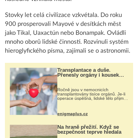
Stovky let celá civilizace vzkvétala. Do roku
900 prosperovali Mayové v desítkách měst
jako Tikal, Uaxactún nebo Bonampak. Ovládli
mnoho oborů lidské činnosti. Rozvinuli systém
hieroglyfického písma, zajímali se o astronomii.
Transplantace a duše.
Přenesly orgány i kousek
osobnosti dárce?
Ročně jsou v nemocnicích
transplantovány tisíce orgánů. Je-li
operace úspěšná, lidské tělo přijme
darovaný orgán za své a pacient
může vést plnohodnotný život. Ale
co když při transplantaci
enigmaplus.cz
nepřijímám...
Na hraně přežití. Když se
bezpečnost teprve hledala