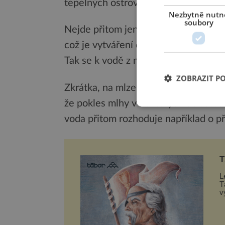
tepelných ostrovů,“ uvedl profesor E
Nezbytně nutn
soubory
Nejde přitom jen o stromy. Když sekv
což je vytváření drobných kapek a je
Tak se k vodě z mlhy dostanou i okoln
ZOBRAZIT P
Zkrátka, na mlze závisí celý ekosys
že pokles mlhy v některých oblastech
voda přitom rozhoduje například o pře
T
L
T
v
n