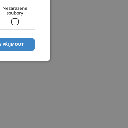
Nezařazené
soubory
E PŘIJMOUT