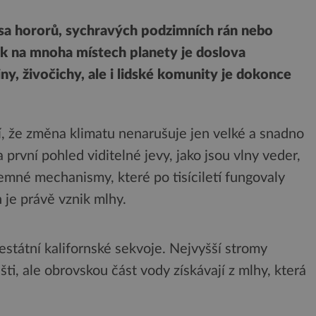
isa hororů, sychravých podzimních rán nebo
šak na mnoha místech planety je doslova
iny, živočichy, ale i lidské komunity je dokonce
í, že změna klimatu nenarušuje jen velké a snadno
první pohled viditelné jevy, jako jsou vlny veder,
emné mechanismy, které po tisíciletí fungovaly
 je právě vznik mlhy.
tátní kalifornské sekvoje. Nejvyšší stromy
šti, ale obrovskou část vody získávají z mlhy, která