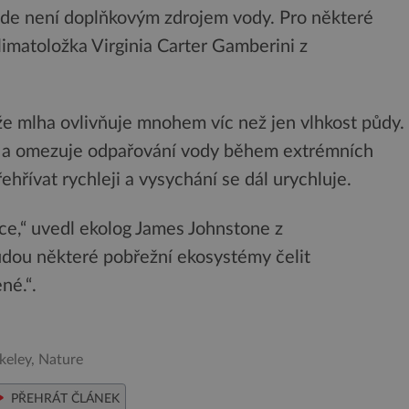
a zde není doplňkovým zdrojem vody. Pro některé
limatoložka Virginia Carter Gamberini z
že mlha ovlivňuje mnohem víc než jen vlhkost půdy.
oty a omezuje odpařování vody během extrémních
ehřívat rychleji a vysychání se dál urychluje.
ace,“ uvedl ekolog James Johnstone z
udou některé pobřežní ekosystémy čelit
né.“.
keley, Nature
PŘEHRÁT ČLÁNEK