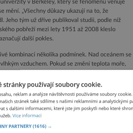
univerzity v Berkeley, který se fenoménu věnuje
se mění. „Všechny důkazy ukazují na to, že
. Jeho tým už dříve publikoval studii, podle níž
rnského pobřeží mezi lety 1951 až 2008 kleslo
značují další pokles.
itlivé kombinaci několika podmínek. Nad oceánem se
a vlhkým vzduchem. Pokud se změní teplota moře,
y mezi pevninou a oceánem, systém se ihned začne
oceánů je jedním z faktorů, které mohou tvorbu
 stránky používají soubory cookie.
obsahu, reklam a analýze návštěvnosti používáme soubory cookie.
ašich stránek také sdílíme s našimi reklamními a analytickými par
kzvané městské tepelné ostrovy, kdy rozsáhlá
 s dalšími informacemi, které jste jim poskytli nebo které shro
služeb.
Více informací
ahuje do proudění vzduchu. „Velkým problémem je,
 klimatickou změnou i rozšiřováním městských
HNY PARTNERY
(1616) →