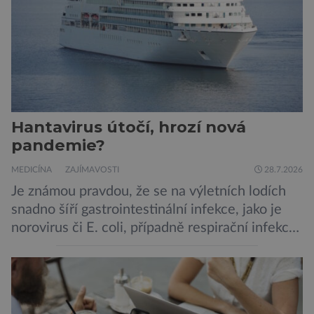
Hantavirus útočí, hrozí nová
pandemie?
MEDICÍNA
ZAJÍMAVOSTI
28.7.2026
Je známou pravdou, že se na výletních lodích
snadno šíří gastrointestinální infekce, jako je
norovirus či E. coli, případně respirační infekce,
jak tomu bylo na počátku pandemie covidu.
Ovšem slyšet o prvním ohnisku hantaviru na
výletní lodi bylo znepokojivé i pro odborníky.
Zdá se, že nebezpečí bylo prozatím zažehnáno.