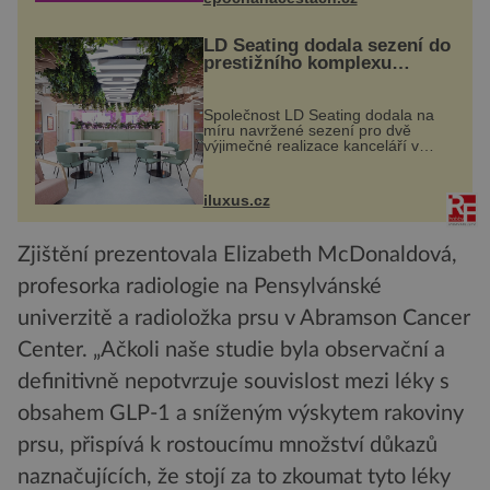
LD Seating dodala sezení do
prestižního komplexu
MediaCityUK v Salfordu
Společnost LD Seating dodala na
míru navržené sezení pro dvě
výjimečné realizace kanceláří v
areálu MediaCityUK v anglickém
Salfordu – konkrétně do budov Blue
Tower a Orange Tower. Komplex
iluxus.cz
budov Media...
Zjištění prezentovala Elizabeth McDonaldová,
profesorka radiologie na Pensylvánské
univerzitě a radioložka prsu v Abramson Cancer
Center. „Ačkoli naše studie byla observační a
definitivně nepotvrzuje souvislost mezi léky s
obsahem GLP-1 a sníženým výskytem rakoviny
prsu, přispívá k rostoucímu množství důkazů
naznačujících, že stojí za to zkoumat tyto léky