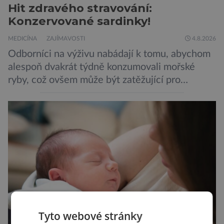
Hit zdravého stravování:
Konzervované sardinky!
MEDICÍNA
ZAJÍMAVOSTI
4.8.2026
Odborníci na výživu nabádají k tomu, abychom
alespoň dvakrát týdně konzumovali mořské
ryby, což ovšem může být zatěžující pro
peněženku. Dobrou zprávou je, že hvězdou
doporučení se nyní staly konzervované
sardinky, které si může dovolit opravdu každý
„Místo toho, aby poskytovaly izolované
mononutrienty, jsou rybí konzervy kompletní
potravinou,“ říká nutriční specialista Colin
Robertson a zdůrazňuje […]
Tyto webové stránky