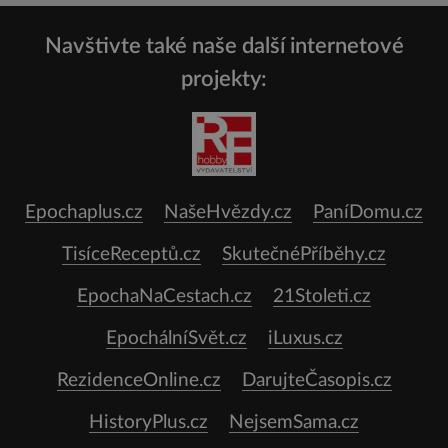
Navštivte také naše další internetové
projekty:
Epochaplus.cz
NašeHvězdy.cz
PaníDomu.cz
TisíceReceptů.cz
SkutečnéPříběhy.cz
EpochaNaCestach.cz
21Stoleti.cz
EpochálníSvět.cz
iLuxus.cz
RezidenceOnline.cz
DarujteČasopis.cz
HistoryPlus.cz
NejsemSama.cz