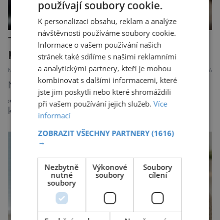
používají soubory cookie.
K personalizaci obsahu, reklam a analýze
návštěvnosti používáme soubory cookie.
Těhotenství mění mozek ženy, a
Informace o vašem používání našich
pokaždé jinak!
stránek také sdílíme s našimi reklamními
a analytickými partnery, kteří je mohou
MEDICÍNA
ZAJÍMAVOSTI
31.7.2026
kombinovat s dalšími informacemi, které
Novopečené matky často popisují boj s
jste jim poskytli nebo které shromáždili
„mozkovou mlhou“, kdy se potýkají s výpadky
při vašem používání jejich služeb.
Více
krátkodobé paměti, roztržitostí, problémy se
informací
vyjádřit či neschopností udržet pozornost. Tyto
ZOBRAZIT VŠECHNY PARTNERY
(1616)
obtíže byly dlouhou dobu připisovány
→
nedostatku spánku a stresu při péči o
novorozence. Nyní se však ukazuje, že za tím
Nezbytně
Výkonové
Soubory
nutné
soubory
cílení
stojí změny v mozku vyvolané těhotenstvím!
soubory
Poporodní mozková mlha, v angličtině […]