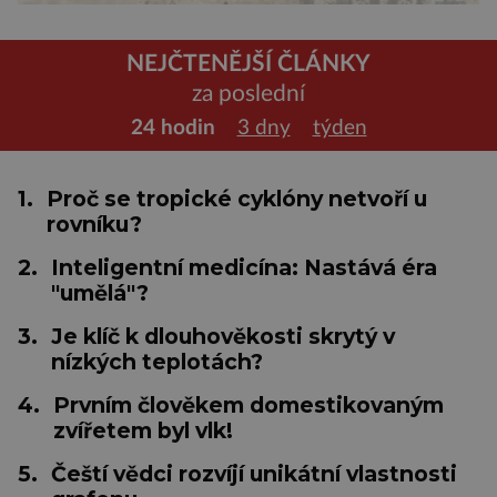
NEJČTENĚJŠÍ ČLÁNKY
za poslední
24 hodin
3 dny
týden
1.
Proč se tropické cyklóny netvoří u
rovníku?
2.
Inteligentní medicína: Nastává éra
"umělá"?
3.
Je klíč k dlouhověkosti skrytý v
nízkých teplotách?
4.
Prvním člověkem domestikovaným
zvířetem byl vlk!
5.
Čeští vědci rozvíjí unikátní vlastnosti