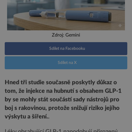
Zdroj: Gemini
Sdílet na Facebooku
Sdílet na X
Hned tři studie současně poskytly důkaz o
tom, že injekce na hubnutí s obsahem GLP-1
by se mohly stát součástí sady nástrojů pro
boj s rakovinou, protože snižují riziko jejího
výskytu a šíření.
.
Léky obsahující GLP-1 napodobují přirozený