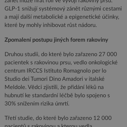
zánět může hrát roli ve vývoji rakoviny prsu.
GLP-1 snižují systémový zánět různými cestami
a mají další metabolické a epigenetické účinky,
které by mohly inhibovat růst nádoru.
Zpomalení postupu jiných forem rakoviny
Druhou studii, do které bylo zařazeno 27 000
pacientek s rakovinou prsu, vedlo onkologické
centrum IRCCS Istituto Romagnolo per lo
Studio dei Tumori Dino Amadori v italské
Meldole. Vědci zjistili, že přidání léků na
hubnutí ke standardní léčbě bylo spojeno s
30% snížením rizika úmrtí.
Třetí studie, do které bylo zařazeno 12 000
pacientů s rakovinou a kterou vedla