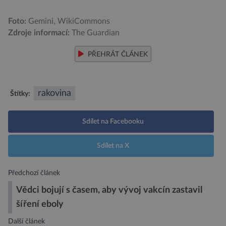
Foto:
Gemini, WikiCommons
Zdroje informací:
The Guardian
PŘEHRÁT ČLÁNEK
rakovina
Štítky:
Sdílet na Facebooku
Sdílet na X
Předchozí článek
Vědci bojují s časem, aby vývoj vakcín zastavil
šíření eboly
Další článek