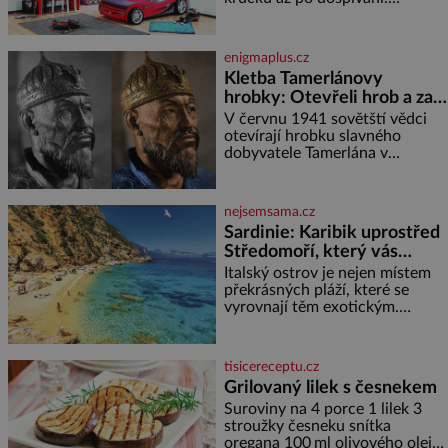
Správně navržený pokoj
podporuje bezpečí, kreativitu,
soustředění i odpočinek a
enigmaplus.cz
reaguje na každou etapu života
Kletba Tamerlánovy
a specifické potřeby dítěte. Pro
hrobky: Otevřeli hrob a za
nejmenší je klíčová
dva dny začala invaze do
jednoduchost, měkkost a
V červnu 1941 sovětští vědci
bezpečí, proto by pokoj
SSSR. Náhoda, nebo
otevírají hrobku slavného
miminka měl působit především
dobyvatele Tamerlána v
varování?
klidně a útulně. Předškolní věk
uzbeckém Samarkandu. O dva
je
dny později nacistické Německo
zahajuje operaci Barbarossa a
nejsemsama.cz
napadá Sovětský svaz. Shoda
Sardinie: Karibik uprostřed
dat je
Středomoří, který vás
okouzlí
Italský ostrov je nejen místem
překrásných pláží, které se
vyrovnají těm exotickým.
Najdete na něm i spousty
zajímavostí k objevování.
Fascinující stará malebná
tisicereceptu.cz
městečka či třeba dechberoucí
Grilovaný lilek s česnekem
útesy. Druhý největší italský
Suroviny na 4 porce 1 lilek 3
ostrov o velikosti přibližně
stroužky česneku snítka
jedné třetiny České republiky
oregana 100 ml olivového oleje
vás ohromí nejen svými plážemi