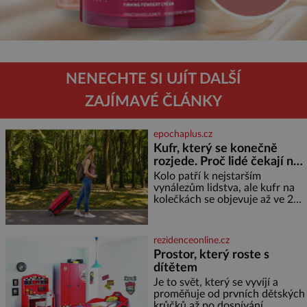
NENECHTE SI UJÍT DALŠÍ
ZAJÍMAVÉ ČLÁNKY
epochaplus.cz
Kufr, který se konečně
rozjede. Proč lidé čekají na
kolečka téměř pět tisíc let?
Kolo patří k nejstarším
vynálezům lidstva, ale kufr na
kolečkách se objevuje až ve 20.
století. Po tisíce let lidé vláčejí
těžká zavazadla v rukou, na
zádech nebo je nakládají na
rezidenceonline.cz
povozy. Stačí přitom jediný
Prostor, který roste s
nápad, připevnit ke kufru
dítětem
kolečka. Jenže právě ten nikdo
dlouho nedostane. Až jednou se
Je to svět, který se vyvíjí a
na letišti ozve věta, která změní
proměňuje od prvních dětských
krůčků až po dospívání.