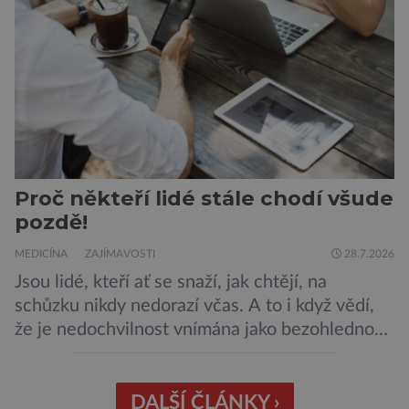
Máme se bát nové pandemie? Hantavirus […]
Proč někteří lidé stále chodí všude
pozdě!
MEDICÍNA
ZAJÍMAVOSTI
28.7.2026
Jsou lidé, kteří ať se snaží, jak chtějí, na
schůzku nikdy nedorazí včas. A to i když vědí,
že je nedochvilnost vnímána jako bezohlednost
či projev nedostatečné úcty k protistraně.
Nejnovější průzkumy ukazují, že za to lidé, kteří
chodí chronicky pozdě, možná úplně nemohou.
DALŠÍ ČLÁNKY ›