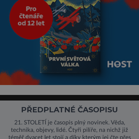
PŘEDPLATNÉ ČASOPISU
21. STOLETÍ je časopis plný novinek. Věda,
technika, objevy, lidé. Čtyři pilíře, na nichž již
téměř dvacet let stojí a díky kterým jej čte přes