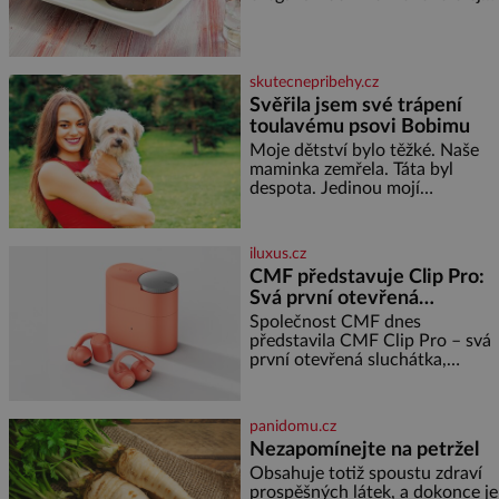
sůl Postup Na mírně rozpálený
s bílým pískem jako v Karibiku,
gril nebo do grilovací hliníkové
ale i divokou krajinou, také
misky narovnejte nasucho
bohatou historií i
kolečka lilku.
luxusem.Zjistěte,
skutecnepribehy.cz
Svěřila jsem své trápení
toulavému psovi Bobimu
Moje dětství bylo těžké. Naše
maminka zemřela. Táta byl
despota. Jedinou mojí
spřízněnou duší se stal toulavý
pejsek Bobi. Doma jsem jako
dítě měla peklo. Maminka
iluxus.cz
zemřela, když jsem byla ještě
CMF představuje Clip Pro:
malá. Otec hodně pil a často
Svá první otevřená
dokázal propít skoro celou
sluchátka
výplatu. Čtyři roky jsem chodila
Společnost CMF dnes
do školy u nás na vesnici. Měli
představila CMF Clip Pro – svá
mě tam rádi, protože
první otevřená sluchátka,
vytvořená s cílem nabídnout
zážitek z poslechu, který působí
stejně přirozeně, jako zní. CMF
panidomu.cz
Clip Pro jsou navržena pro lid
Nezapomínejte na petržel
Obsahuje totiž spoustu zdraví
prospěšných látek, a dokonce je