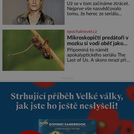
jiným!
sebevědomé a prosperující
Už se v tom začínáme ztrácet.
židovské komunity. Brněnská
Nejprve vše nasvědčovalo
Velká synagoga byla slavnostně
tomu, že herec ze seriálu
otevřena v roce
Kamarádi, Daniel Krejčík (32),
se po krachu manželství s
ředitelem školy Jiřím
epochalnisvet.cz
Vymětalem (43) vrátí ke svému
Mikroskopičtí predátoři v
bývalému p
mozku si vodí oběť jako
loutku
Připomíná to námět
apokalyptického seriálu The
Last of Us. A skoro mrazí při
představě, že podobné horory
probíhají v přírodě běžně – s
tím rozdílem, že nejde pouze o
reklama
infekce parazitickou houbou a
že predátor dokáže ovládat jen
vývojově nesrovnatelně
jednodušší živočichy, než je
člověk. Najít skutečné zombie
není nic nemožného ani v naší
přírodě.