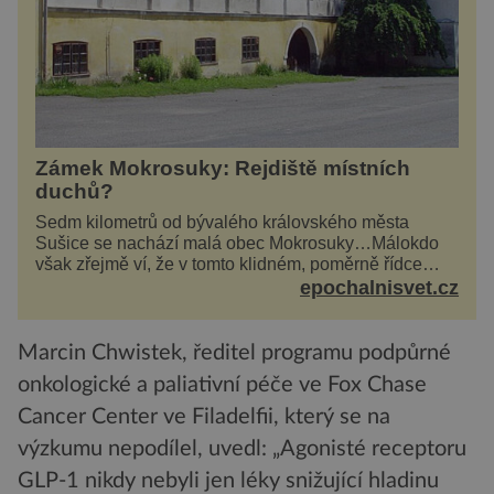
Zámek Mokrosuky: Rejdiště místních
duchů?
Sedm kilometrů od bývalého královského města
Sušice se nachází malá obec Mokrosuky…Málokdo
však zřejmě ví, že v tomto klidném, poměrně řídce
navštěvovaném koutu vesnické Šumavy se nachází
epochalnisvet.cz
několi...
Marcin Chwistek, ředitel programu podpůrné
onkologické a paliativní péče ve Fox Chase
Cancer Center ve Filadelfii, který se na
výzkumu nepodílel, uvedl: „Agonisté receptoru
GLP-1 nikdy nebyli jen léky snižující hladinu