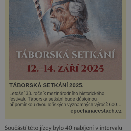
TÁBORSKÁ SETKÁNÍ 2025.
Letošní 33. ročník mezinárodního historického
festivalu Táborská setkání bude důstojnou
připomínkou dvou loňských významných výročí: 600
let od úmrtí nikdy v poli neporaženého hejtmana Jana
epochanacestach.cz
Žižky z Tr...
Součástí této jízdy bylo 40 nabíjení v intervalu