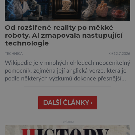
Od rozšířené reality po měkké
roboty. AI zmapovala nastupující
technologie
TECHNIKA
12.7.2026
Wikipedie je v mnohých ohledech neocenitelný
pomocník, zejména její anglická verze, která je
podle některých výzkumů dokonce přesnější
než slavná Encyclopedia Britannica. Nyní se
internetová studna znalostí proměnila v
křišťálovou kouli, ze které umělá inteligence
DALŠÍ ČLÁNKY ›
věštila, které technologie v dohledné
budoucnosti nejvíce zasáhnou naši společnost.
reklama
Za vším stojí australští výzkumníci, kteří pomocí
umělé inteligence a […]