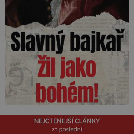
NEJČTENĚJŠÍ ČLÁNKY
za poslední