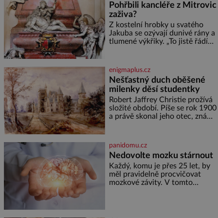
Pohřbili kancléře z Mitrovic
zdát bezvýznamná. Teprve když
zaživa?
se spojí s dalšími desítkami tisíc
příslušnic svého včelstva,
Z kostelní hrobky u svatého
vznikne jeden z
Jakuba se ozývají dunivé rány a
nejdokonalejších organismů
tlumené výkřiky. „To jistě řádí
duch,“ myslí si pověrčiví lidé.
Ani za dvě kopy grošů by se
nikdo neodvážil podzemní
enigmaplus.cz
hrobku otevřít a její poklop tak
Nešťastný duch oběšené
raději jen skrápí svěcenou
milenky děsí studentky
vodou. Za několik dní divné
burácení skutečně ustane. Když
Robert Jaffrey Christie prožívá
o mnoho let později hrobku
složité období. Píše se rok 1900
a právě skonal jeho otec, známý
továrník William Mellis Christie
(1829–1900). Smutná událost je
ale doprovázena ohromným
panidomu.cz
dědictvím
Nedovolte mozku stárnout
Každý, komu je přes 25 let, by
měl pravidelně procvičovat
mozkové závity. V tomto
období se totiž začíná
zhoršovat paměť. Možná máte
problém vzpomenout si na
jméno kolegy z práce. Nebo