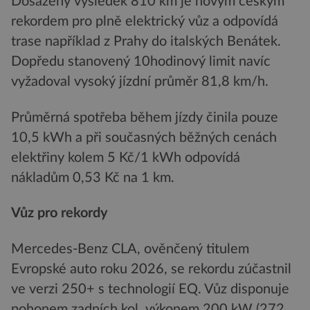
Dosažený výsledek 810 km je novým českým
rekordem pro plně elektrický vůz a odpovídá
trase například z Prahy do italských Benátek.
Dopředu stanovený 10hodinový limit navíc
vyžadoval vysoký jízdní průměr 81,8 km/h.
Průměrná spotřeba během jízdy činila pouze
10,5 kWh a při současných běžných cenách
elektřiny kolem 5 Kč/1 kWh odpovídá
nákladům 0,53 Kč na 1 km.
Vůz pro rekordy
Mercedes-Benz CLA, ověnčený titulem
Evropské auto roku 2026, se rekordu zúčastnil
ve verzi 250+ s technologií EQ. Vůz disponuje
pohonem zadních kol, výkonem 200 kW (272