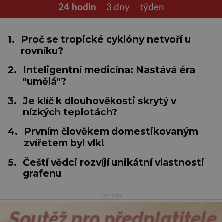
24 hodin
3 dny
týden
1.
Proč se tropické cyklóny netvoří u
rovníku?
2.
Inteligentní medicína: Nastává éra
"umělá"?
3.
Je klíč k dlouhověkosti skrytý v
nízkých teplotách?
4.
Prvním člověkem domestikovaným
zvířetem byl vlk!
5.
Čeští vědci rozvíjí unikátní vlastnosti
grafenu
reklama