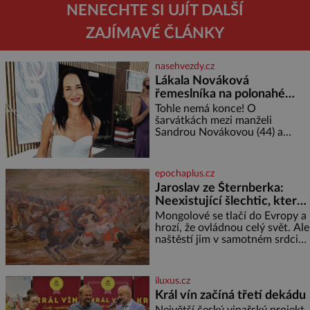
NENECHTE SI UJÍT DALŠÍ
ZAJÍMAVÉ ČLÁNKY
nasehvezdy.cz
Lákala Nováková
řemeslníka na polonahé
tělo!
Tohle nemá konce! O
šarvátkách mezi manželi
Sandrou Novákovou (44) a
Vojtěchem Moravcem (39) se
toho napsalo už hodně. Ale kdo
by doufal, že horká zem u
epochaplus.cz
herečky ze seriálu Ulice a
Jaroslav ze Šternberka:
režiséra vychladne,
Neexistující šlechtic, který
z Moravy vyžene Mongoly
Mongolové se tlačí do Evropy a
hrozí, že ovládnou celý svět. Ale
naštěstí jim v samotném srdci
Evropy stojí v cestě malé, ale
silné království, které dokáže
dobyvatelské hordy zastavit. Co
iluxus.cz
nedokáže žádná z asijských říší,
Král vín začíná třetí dekádu
co nedokážou Němci – to
Největší český vinařský projekt