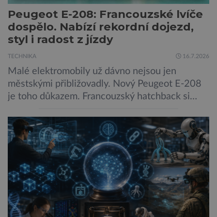
Peugeot E-208: Francouzské lvíče
dospělo. Nabízí rekordní dojezd,
styl i radost z jízdy
TECHNIKA
16.7.2026
Malé elektromobily už dávno nejsou jen
městskými přibližovadly. Nový Peugeot E-208
je toho důkazem. Francouzský hatchback si
zachoval svůj atraktivní design, přidal delší
dojezd a modernější technologie, ale hlavně
ukazuje, že i kompaktní elektromobil může být
autem, se kterým bez obav vyrazíte za hranice
města Peugeot se u modelu 208 trefil do
černého už […]