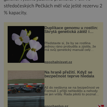
středočeských Pečkách měl vůz ještě rezervu 2
% kapacity.
Duplikace genomu u rostlin:
Skrytá genetická zátěž i
evoluční výhoda
Představte si, že by se rostlina
jednou ráno probudila a zjistila, že
má svůj genetický manuál celý
dvakrát. Přesně to se občas v
přírodě stane – a podle nového
výzkumu to může být pro druhy
epochalnisvet.cz
vstupenka...
Na hraně přežití. Když se
bezpečnost teprve hledala
Až do nedávna se na bezpečnost ve
Formuli 1 příliš nehledělo a nehody
se jen vršily. Řada pilotů to poznala
na vlastní kůži, často s trvalými
následky nebo bohužel i ztrátou
života. Dnes nepochopiteln...
epochaplus.cz