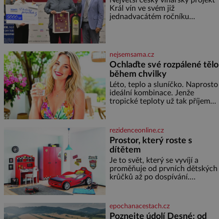
dokáže český král. Nebo že by
Král vín ve svém již
ne? Mongolové od roku 1223
jednadvacátém ročníku
postupují podél Kaspického a
představil nejlepší domácí vína.
Azovského moře,
Ta vybírala odborná porota z
celkem 1260 vzorků od 157
vinařů. Král vín, který se – i pře
nejsemsama.cz
Ochlaďte své rozpálené tělo
během chvilky
Léto, teplo a sluníčko. Naprosto
ideální kombinace. Jenže
tropické teploty už tak příjemné
nejsou. Víte, jakými potravinami
se můžete rychle ochladit? K
dyž se nám tropy zaryjí pod
rezidenceonline.cz
kůži, hledáme úlevu v bazénu
Prostor, který roste s
nebo pomocí klimatizace. Jenže
dítětem
ne vždycky můžeme být v jejich
blízkosti. Nemusíte však zoufat.
Je to svět, který se vyvíjí a
Pokud budete mít promyšlený
proměňuje od prvních dětských
jídelníček, žadné pařáky si na
krůčků až po dospívání.
vás
Správně navržený pokoj
podporuje bezpečí, kreativitu,
soustředění i odpočinek a
epochanacestach.cz
reaguje na každou etapu života
Poznejte údolí Desné: od
a specifické potřeby dítěte. Pro