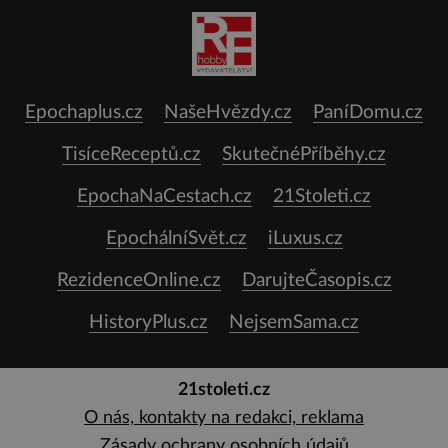
Epochaplus.cz
NašeHvězdy.cz
PaníDomu.cz
TisíceReceptů.cz
SkutečnéPříběhy.cz
EpochaNaCestach.cz
21Stoleti.cz
EpochálníSvět.cz
iLuxus.cz
RezidenceOnline.cz
DarujteČasopis.cz
HistoryPlus.cz
NejsemSama.cz
21stoleti.cz
O nás, kontakty na redakci, reklama
Zásady ochrany osobních údajů