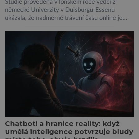
Studie provedená v loňském roce vědci z
německé Univerzity v Duisburgu-Essenu
ukázala, že nadměrné trávení času online je
spojeno s vyšší úrovní stresu, horší náladou a
vede k zanedbávání dalších aktivit. Zúčastnilo
se jí 900 dospělých Němců, kteří uvedli, že se v
posledním roce alespoň jednou zapojili do hraní
her, sledování pornografie, sledování sociálních
sítí […]
Chatboti a hranice reality: když
umělá inteligence potvrzuje bludy