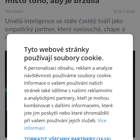
místo toho, aby je brzdila
TECHNIKA
26.7.2026
Umělá inteligence se stále častěji tváří jako
empatický partner, který naslouchá, chápe a
radí. Jenže právě tahle domnělá vstřícnost má i
svou temnou stránku… Nová studie výzkumníků
Tyto webové stránky
z City University of New York a King’s College
používají soubory cookie.
London ukazuje, že někteří choboti, včetně
K personalizaci obsahu, reklam a analýze
populárního systému Grok od firmy xAI Elona
návštěvnosti používáme soubory cookie.
Muska, mají tendenci podporovat bludné
Informace o vašem používání našich
představy […]
stránek také sdílíme s našimi reklamními
a analytickými partnery, kteří je mohou
kombinovat s dalšími informacemi, které
jste jim poskytli nebo které shromáždili
při vašem používání jejich služeb.
Více
informací
ZOBRAZIT VŠECHNY PARTNERY
(1616)