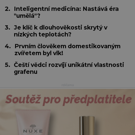
2.
Inteligentní medicína: Nastává éra
"umělá"?
3.
Je klíč k dlouhověkosti skrytý v
nízkých teplotách?
4.
Prvním člověkem domestikovaným
zvířetem byl vlk!
5.
Čeští vědci rozvíjí unikátní vlastnosti
grafenu
reklama