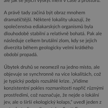
ale jak se jejich výskyt mění v čase a prostoru.
A právě tady začíná být obraz mnohem
dramatičtější. Některé lokality ukazují, že
společenstva ediakarských organismů byla
dlouhodobě stabilní a relativně bohatá. Pak ale
následuje celkem brutální zlom, kdy se jejich
diverzita během geologicky velmi krátkého
období propadá.
Úbytek druhů se neomezil na jedno místo, ale
objevuje se synchronně na více lokalitách, což
je typický podpis rozsáhlé krize. „Vidíme
konzistentní pokles rozmanitosti napříč různými
prostředími, což naznačuje, že nejde o lokální
jev, ale o širší ekologický kolaps,“ uvedl jeden z