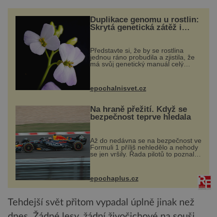
Duplikace genomu u rostlin:
Skrytá genetická zátěž i
evoluční výhoda
Představte si, že by se rostlina
jednou ráno probudila a zjistila, že
má svůj genetický manuál celý
dvakrát. Přesně to se občas v
přírodě stane – a podle nového
výzkumu to může být pro druhy
epochalnisvet.cz
vstupenka...
Na hraně přežití. Když se
bezpečnost teprve hledala
Až do nedávna se na bezpečnost ve
Formuli 1 příliš nehledělo a nehody
se jen vršily. Řada pilotů to poznala
na vlastní kůži, často s trvalými
následky nebo bohužel i ztrátou
života. Dnes nepochopiteln...
epochaplus.cz
Tehdejší svět přitom vypadal úplně jinak než
dnes. Žádné lesy, žádní živočichové na souši,