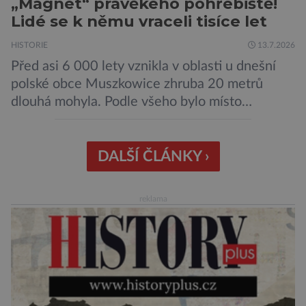
„Magnet“ pravěkého pohřebiště!
Lidé se k němu vraceli tisíce let
HISTORIE
13.7.2026
Před asi 6 000 lety vznikla v oblasti u dnešní
polské obce Muszkowice zhruba 20 metrů
dlouhá mohyla. Podle všeho bylo místo
vnímáno jako posvátné tisíce let. Experti tak
soudí z dalších, o dost mladších kruhových
mohyl, které se nacházejí v ose té starší. Na
DALŠÍ ČLÁNKY ›
archeologických pracích se podíleli experti ze
Západočeské univerzity v Plzni, […]
reklama