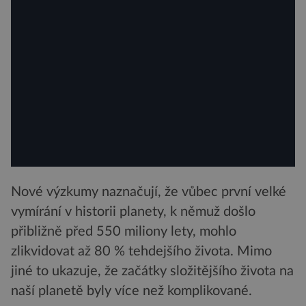
Nové výzkumy naznačují, že vůbec první velké
vymírání v historii planety, k němuž došlo
přibližně před 550 miliony lety, mohlo
zlikvidovat až 80 % tehdejšího života. Mimo
jiné to ukazuje, že začátky složitějšího života na
naší planetě byly více než komplikované.