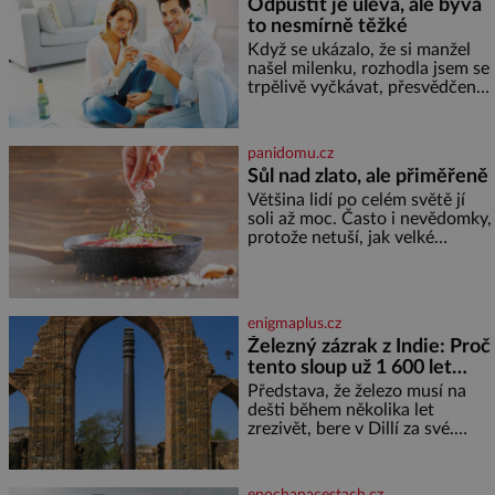
Odpustit je úleva, ale bývá
to nesmírně těžké
Když se ukázalo, že si manžel
našel milenku, rozhodla jsem se
trpělivě vyčkávat, přesvědčena,
že se dříve či později vrátí k
rodině. Možná je to jedna z
nejtěžších věcí na světě. Ale
panidomu.cz
každý, kdo s tím má nějaké
Sůl nad zlato, ale přiměřeně
zkušenosti, se zapřísahá, že
Většina lidí po celém světě jí
pokud odpustíte, znatelně se
soli až moc. Často i nevědomky,
vám uleví. Když se ke mně
protože netuší, jak velké
doneslo, že si manžel pořídil
množství se jí skrývá v
milenku,
průmyslově vyráběných
potravinách, dokonce i těch
sladkých. Sůl je zdravá Ale v
enigmaplus.cz
ani ne třetinovém množství, než
Železný zázrak z Indie: Proč
je pro většinu populace běžné.
tento sloup už 1 600 let
Její základní složky– sodík a
chlór – jsou zásadní pro
nezná rez?
Představa, že železo musí na
správné hospodaření
dešti během několika let
zrezivět, bere v Dillí za své.
Uprostřed komplexu Qutb stojí
více než sedm metrů vysoký
železný sloup, který už přibližně
epochanacestach.cz