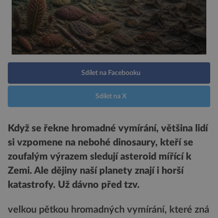
Sdílet na Facebooku
Sdílet na X
Když se řekne hromadné vymírání, většina lidí
si vzpomene na nebohé dinosaury, kteří se
zoufalým výrazem sledují asteroid mířící k
Zemi. Ale dějiny naší planety znají i horší
katastrofy.
Už dávno před tzv.
velkou pětkou hromadných vymírání, které zná