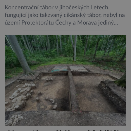
Koncentrační tábor v jihočeských Letech,
fungující jako takzvaný cikánský tábor, nebyl na
území Protektorátu Čechy a Morava jediný
takový. Další se nacházel na Moravě, konkrétně
v Hodoníně u Kunštátu. Jeho pozůstatky byly
nedávno odkrývány archeology. Někteří z asi
1400 Romů a Sintů, kteří byli v táboře
internováni, v něm vydechli naposledy. Jiné
čekal transport do […]