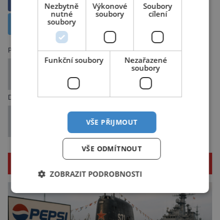
Sdílet na Facebooku
Nezbytně
Výkonové
Soubory
nutné
soubory
cílení
soubory
Sdílet na X
Předchozí článek
Funkční soubory
Nezařazené
Na povrchu přes 800 stupňů. Webb přiblížil jeden
soubory
z nejdrsnějších známých světů
Další článek
Závažné téma zvané těhotenský stres: Světová
VŠE PŘIJMOUT
odbornice ho nyní řeší u českých žen
VŠE ODMÍTNOUT
SOUVISEJÍCÍ ČLÁNKY
ZOBRAZIT PODROBNOSTI