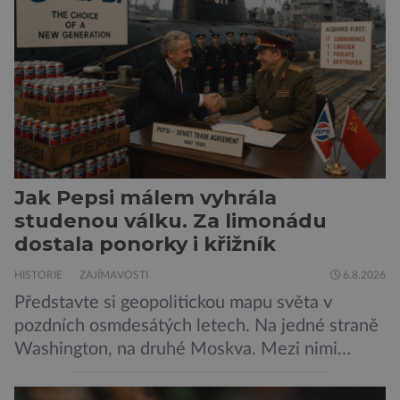
Jak Pepsi málem vyhrála
studenou válku. Za limonádu
dostala ponorky i křižník
HISTORIE
ZAJÍMAVOSTI
6.8.2026
Představte si geopolitickou mapu světa v
pozdních osmdesátých letech. Na jedné straně
Washington, na druhé Moskva. Mezi nimi
jaderný arzenál schopný zničit planetu
padesátkrát dokola, železná opona a miliony