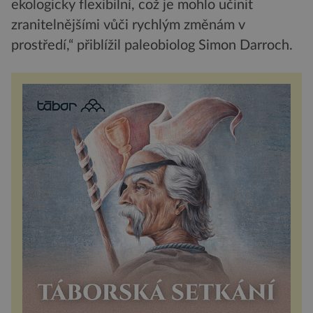
ekologicky flexibilní, což je mohlo učinit
zranitelnějšími vůči rychlým změnám v
prostředí,“ přiblížil paleobiolog Simon Darroch.