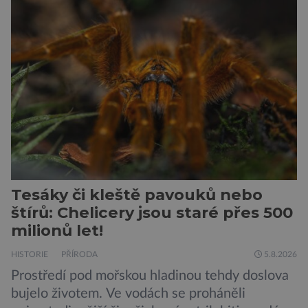
vojáků v permanentní pohotovosti. A pak je tu
Donald Kendall, generální ředitel společnosti
PepsiCo, který se v květnu roku 1989 stává
admirálem flotily, jež čítá sedmnáct […]
Tesáky či kleště pavouků nebo
štírů: Chelicery jsou staré přes 500
milionů let!
HISTORIE
PŘÍRODA
5.8.2026
Prostředí pod mořskou hladinou tehdy doslova
bujelo životem. Ve vodách se proháněli