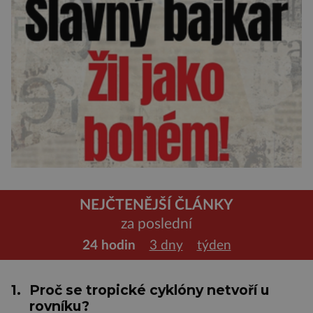
NEJČTENĚJŠÍ ČLÁNKY
za poslední
24 hodin
3 dny
týden
1.
Proč se tropické cyklóny netvoří u
rovníku?