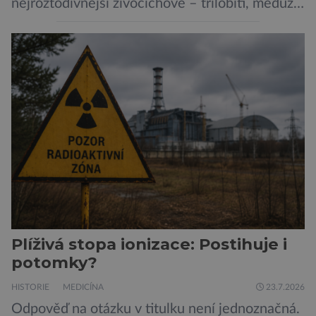
nejroztodivnější živočichové – trilobiti, medúzy
či hlavonožci. V dávném kambriu žil také
prazvláštní stonožce podobný tvor, který měl
zárodky zbraní typických pro dnešní pavouky.
Pavouci, štíři či klíšťata jsou členovci patřící do
skupiny klepítkatců. Vyznačují se takzvanými
chelicerami, které u nich představují právě […]
Plíživá stopa ionizace: Postihuje i
potomky?
HISTORIE
MEDICÍNA
23.7.2026
Odpověď na otázku v titulku není jednoznačná.