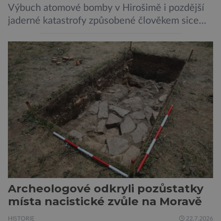
Výbuch atomové bomby v Hirošimě i pozdější
jaderné katastrofy způsobené člověkem sice
ukázaly, že silné dávky ionizace zabíjejí a že
slabší a dlouhodobé záření poškozuje DNA.
Přesto není stále zcela jasné, nakolik se mutace
vzniklé ozářením přenášejí na potomstvo. Před
pěti lety, těsně před 35. výročím výbuchu
Černobylské jaderné elektrárny, […]
Archeologové odkryli pozůstatky
místa nacistické zvůle na Moravě
HISTORIE
22.7.2026