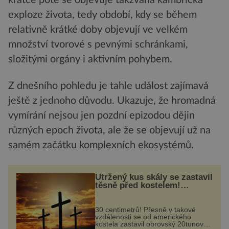
krátce poté se objevuje takzvaná kambrická
exploze života, tedy období, kdy se během
relativně krátké doby objevují ve velkém
množství tvorové s pevnými schránkami,
složitými orgány i aktivním pohybem.
Z dnešního pohledu je tahle událost zajímavá
ještě z jednoho důvodu. Ukazuje, že hromadná
vymírání nejsou jen pozdní epizodou dějin
různých epoch života, ale že se objevují už na
samém začátku komplexních ekosystémů.
Utržený kus skály se zastavil
těsně před kostelem!
Ochránila ho boží síla?
30 centimetrů! Přesně v takové
vzdálenosti se od amerického
kostela zastavil obrovský 20tunový