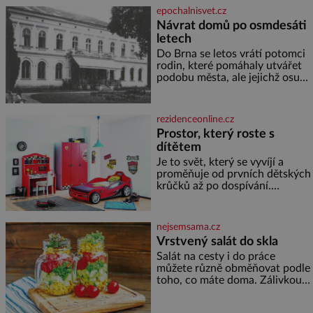
cukru krystal 1 lžíci medu 200 g
epochalnisvet.cz
zakysané sm
Návrat domů po osmdesáti
letech
Do Brna se letos vrátí potomci
rodin, které pomáhaly utvářet
podobu města, ale jejichž osudy
dramaticky přerušila druhá
světová válka. Příběhy rodů
Placzek, Löw-Beer, Fuhrmann,
rezidenceonline.cz
Kohn a Stiassni se stanou
Prostor, který roste s
jednou z hlavních
dítětem
dramaturgických linií festivalu
židovské kultury ŠTETL FEST
Je to svět, který se vyvíjí a
2026. Některé návraty nejsou
proměňuje od prvních dětských
jednoduché. Místa, která si
krůčků až po dospívání.
člověk pamatuje z rodinných
Správně navržený pokoj
vyprávění, už dávno
podporuje bezpečí, kreativitu,
soustředění i odpočinek a
nejsemsama.cz
reaguje na každou etapu života
Vrstvený salát do skla
a specifické potřeby dítěte. Pro
Salát na cesty i do práce
nejmenší je klíčová
můžete různě obměňovat podle
jednoduchost, měkkost a
toho, co máte doma. Zálivkou
bezpečí, proto by pokoj
ho zalijte až těsně před
miminka měl působit především
podáváním, aby zeleninu
klidně a útulně. Předškolní věk