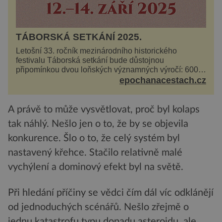
TÁBORSKÁ SETKÁNÍ 2025.
Letošní 33. ročník mezinárodního historického
festivalu Táborská setkání bude důstojnou
připomínkou dvou loňských významných výročí: 600
let od úmrtí nikdy v poli neporaženého hejtmana Jana
epochanacestach.cz
Žižky z Tr...
A právě to může vysvětlovat, proč byl kolaps
tak náhlý. Nešlo jen o to, že by se objevila
konkurence. Šlo o to, že celý systém byl
nastavený křehce. Stačilo relativně malé
vychýlení a dominový efekt byl na světě.
Při hledání příčiny se vědci čím dál víc odklánějí
od jednoduchých scénářů. Nešlo zřejmě o
jednu katastrofu typu dopadu asteroidu, ale