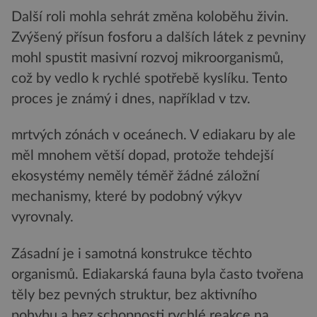
Další roli mohla sehrát změna koloběhu živin.
Zvýšený přísun fosforu a dalších látek z pevniny
mohl spustit masivní rozvoj mikroorganismů,
což by vedlo k rychlé spotřebě kyslíku. Tento
proces je známý i dnes, například v tzv.
mrtvých zónách v oceánech. V ediakaru by ale
měl mnohem větší dopad, protože tehdejší
ekosystémy neměly téměř žádné záložní
mechanismy, které by podobný výkyv
vyrovnaly.
Zásadní je i samotná konstrukce těchto
organismů. Ediakarská fauna byla často tvořena
těly bez pevných struktur, bez aktivního
pohybu a bez schopnosti rychlé reakce na