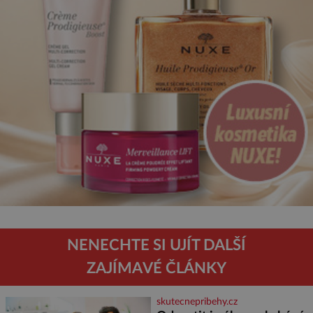
NENECHTE SI UJÍT DALŠÍ
ZAJÍMAVÉ ČLÁNKY
skutecnepribehy.cz