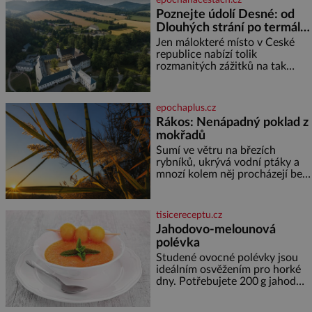
1 600 let odolává počasí
Poznejte údolí Desné: od
Dlouhých strání po termální
prameny
Jen málokteré místo v České
republice nabízí tolik
rozmanitých zážitků na tak
malém území jako údolí řeky
Desné v srdci Jeseníků. Během
jediného dne můžete
epochaplus.cz
nahlédnout do útrob jedné z
Rákos: Nenápadný poklad z
nejvýznamnějších vodních
mokřadů
elektráren v Evropě, vydat se na
horské hřebeny, projet se na
Šumí ve větru na březích
koloběžce a den zakončit
rybníků, ukrývá vodní ptáky a
poznáváním památek ve
mnozí kolem něj procházejí bez
Velkých Losinách nebo v
povšimnutí. Přesto právě rákos
termálním
pomáhal stavět domy, vyrábět
lodě, zapisovat první texty a
tisicereceptu.cz
inspiroval řadu pověstí. Tato
Jahodovo-melounová
skromná, ale užitečná rostlina
polévka
provází člověka už tisíce let.
Většina lidí vnímá rákos jen jako
Studené ovocné polévky jsou
obyčejnou kulisu letního
ideálním osvěžením pro horké
koupání. Stačí se však podívat
dny. Potřebujete 200 g jahod
600 g žlutého melounu 100 ml
sladkého dezertního vína 50 g