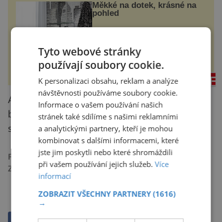
Měkké na dotek, krásné na
pohled
Koupelna patří k nejatraktivnějším
místnostem v bytě, vedle ložnice
Tyto webové stránky
slouží jako místo pro relaxaci a
odpočinek. Koupelnový textil –
používají soubory cookie.
ručníky, osušky a koberečky –
mohou jako mávnutím kouzelného
rezidenceonline.cz
proutku...
K personalizaci obsahu, reklam a analýze
návštěvnosti používáme soubory cookie.
A mimo jiné to také znamená také to, že pokud
Informace o vašem používání našich
byl život tak křehký už ve svých počátcích,
stránek také sdílíme s našimi reklamními
a analytickými partnery, kteří je mohou
stabilita biosféry je spíš výjimka než pravidlo.
kombinovat s dalšími informacemi, které
jste jim poskytli nebo které shromáždili
Foto:
GPT
při vašem používání jejich služeb.
Více
Zdroje informací:
Nature, Science, New York Times
informací
PŘEHRÁT ČLÁNEK
ZOBRAZIT VŠECHNY PARTNERY
(1616)
→