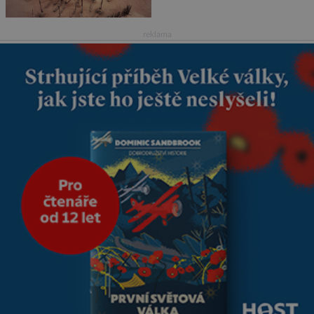
netknutými mumiemi. Všichni
mrtví byli pohřbeni s úctou a
četnými milodary. Asi nejvíc
reklama
přitom vědce zaujal hrob
tříměsíčního chlapečka s
modrou filcovou čapkou, z níž
se draly blonďaté vlásky. Fakt,
že jsou těla dávných lidí
nesmírně dobře zachovalá,
přičítají odborníci zdejším
klimatickým podmínkám.
Sucho, prosolené písky a
extrémně