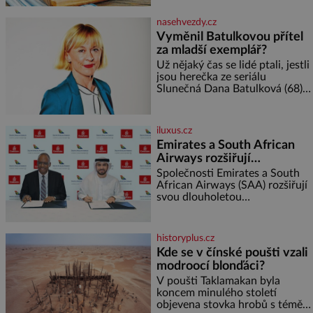
nerozmočila. Na 2 porce
je
potřebujete: ✿ 1/4 ledového
nasehvezdy.cz
nebo jiného salátu (římský salát,
Vyměnil Batulkovou přítel
polníček…) ✿ 1 malá konzerva
za mladší exemplář?
kukuřice ✿ ½ okurky ✿ 2
rajčata Zálivka: ✿ 4 lžíce
Už nějaký čas se lidé ptali, jestli
olivového oleje ✿ 1 lžíci
jsou herečka ze seriálu
citronové šťávy ✿ ½ stroužku
Slunečná Dana Batulková (68) a
její partner, režisér Ondřej Zajíc
(56), ještě vůbec spolu. Herečka
od sebe přítele od samého
iluxus.cz
začátku odhán
Emirates a South African
Airways rozšiřují
partnerství. Cestujícím
Společnosti Emirates a South
nově zpřístupní dalších
African Airways (SAA) rozšiřují
svou dlouholetou
devět destinací v jižní a
codesharovou spolupráci. Nová
střední Africe
reciproční dohoda zpřístupní
cestujícím devět dalších
historyplus.cz
destinací v jižní a střední Africe
Kde se v čínské poušti vzali
a u
modroocí blonďáci?
V poušti Taklamakan byla
koncem minulého století
objevena stovka hrobů s téměř