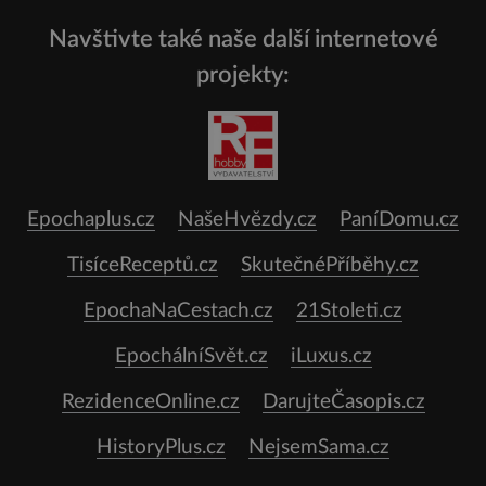
Navštivte také naše další internetové
projekty:
Epochaplus.cz
NašeHvězdy.cz
PaníDomu.cz
TisíceReceptů.cz
SkutečnéPříběhy.cz
EpochaNaCestach.cz
21Stoleti.cz
EpochálníSvět.cz
iLuxus.cz
RezidenceOnline.cz
DarujteČasopis.cz
HistoryPlus.cz
NejsemSama.cz