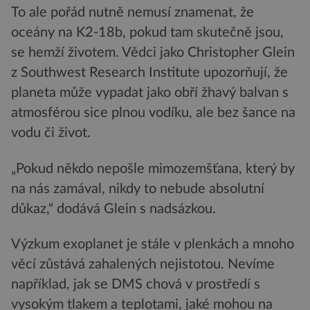
To ale pořád nutně nemusí znamenat, že
oceány na K2-18b, pokud tam skutečně jsou,
se hemží životem. Vědci jako Christopher Glein
z Southwest Research Institute upozorňují, že
planeta může vypadat jako obří žhavý balvan s
atmosférou sice plnou vodíku, ale bez šance na
vodu či život.
„Pokud někdo nepošle mimozemšťana, který by
na nás zamával, nikdy to nebude absolutní
důkaz,“ dodává Glein s nadsázkou.
Výzkum exoplanet je stále v plenkách a mnoho
věcí zůstává zahalených nejistotou. Nevíme
například, jak se DMS chová v prostředí s
vysokým tlakem a teplotami, jaké mohou na