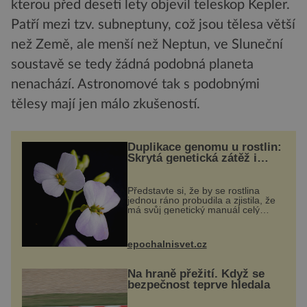
kterou před deseti lety objevil teleskop Kepler.
Patří mezi tzv. subneptuny, což jsou tělesa větší
než Země, ale menší než Neptun, ve Sluneční
soustavě se tedy žádná podobná planeta
nenachází. Astronomové tak s podobnými
tělesy mají jen málo zkušeností.
Duplikace genomu u rostlin:
Skrytá genetická zátěž i
evoluční výhoda
Představte si, že by se rostlina
jednou ráno probudila a zjistila, že
má svůj genetický manuál celý
dvakrát. Přesně to se občas v
přírodě stane – a podle nového
výzkumu to může být pro druhy
epochalnisvet.cz
vstupenka...
Na hraně přežití. Když se
bezpečnost teprve hledala