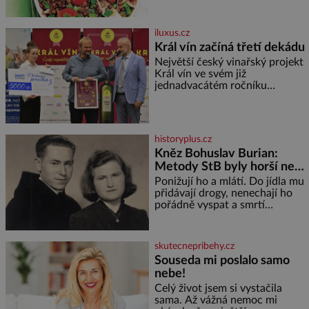
vaší oblíbené čočky 150 g
cherry rajčátek 1 velká červená
cibule 2 lžíce
iluxus.cz
Král vín začíná třetí dekádu
Největší český vinařský projekt
Král vín ve svém již
jednadvacátém ročníku
představil nejlepší domácí vína.
Ta vybírala odborná porota z
celkem 1260 vzorků od 157
vinařů. Král vín, který se – i pře
historyplus.cz
Kněz Bohuslav Burian:
Metody StB byly horší než
gestapácké trýznění
Ponižují ho a mlátí. Do jídla mu
přidávají drogy, nenechají ho
pořádně vyspat a smrtí
vyhrožují i jeho nejbližším.
Burian kruté týrání nevydrží a
estébákům podepíše všechno,
skutecnepribehy.cz
co po něm chtějí. Svým
Souseda mi poslalo samo
podpisem jim potvrdí také to, že
nebe!
na něj během výslechů nikdo
nevyvíjel fyzický ani psychický
Celý život jsem si vystačila
nátlak. Syn brněnského řezníka
sama. Až vážná nemoc mi