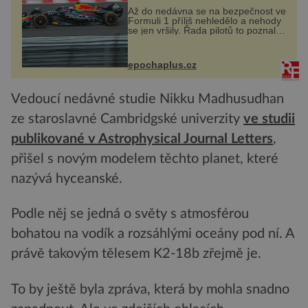
Až do nedávna se na bezpečnost ve
Formuli 1 příliš nehledělo a nehody
se jen vršily. Řada pilotů to poznala
na vlastní kůži, často s trvalými
následky nebo bohužel i ztrátou
života. Dnes nepochopiteln...
epochaplus.cz
Vedoucí nedávné studie Nikku Madhusudhan
ze staroslavné Cambridgské univerzity
ve studii
publikované v Astrophysical Journal Letters
,
přišel s novým modelem těchto planet, které
nazývá hyceanské.
Podle něj se jedná o světy s atmosférou
bohatou na vodík a rozsáhlými oceány pod ní. A
právě takovým tělesem K2-18b zřejmě je.
To by ještě byla zpráva, která by mohla snadno