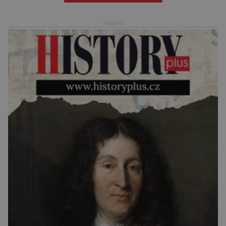
umístěném na roveru Perseverance,
identifikovala organický uhlík v jílovcích z
reklama
výchozů, což jsou vyhaslé podzemní lávové
proudy vystupující na povrch, sopky […]