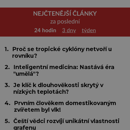
NEJČTENĚJŠÍ ČLÁNKY
za poslední
24 hodin
3 dny
týden
1.
Proč se tropické cyklóny netvoří u
rovníku?
2.
Inteligentní medicína: Nastává éra
"umělá"?
3.
Je klíč k dlouhověkosti skrytý v
nízkých teplotách?
4.
Prvním člověkem domestikovaným
zvířetem byl vlk!
5.
Čeští vědci rozvíjí unikátní vlastnosti
grafenu