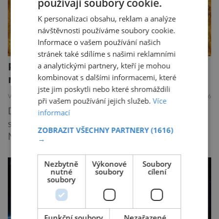
používají soubory cookie.
K personalizaci obsahu, reklam a analýze
návštěvnosti používáme soubory cookie.
Informace o vašem používání našich
stránek také sdílíme s našimi reklamními
Ráj proměněný v peklo. I Venuši
a analytickými partnery, kteří je mohou
možná kdysi pokrýval oceán
kombinovat s dalšími informacemi, které
jste jim poskytli nebo které shromáždili
VESMÍR
2.8.2026
při vašem používání jejich služeb.
Více
Dnes je Venuše nejžhavější planetou Sluneční
informací
soustavy, je dokonce teplejší než k Slunci bližší
ZOBRAZIT VŠECHNY PARTNERY
(1616)
Merkur. Na jejím povrchu panují teploty kolem
→
464 °C, atmosféra je více než devadesátkrát
hustší než na Zemi a aby toho nebylo málo, z
Nezbytně
Výkonové
Soubory
nutné
soubory
cílení
oblaků se snáší kapky kyseliny sírové. Zkrátka,
soubory
není to prostředí, ve kterém by příčetný člověk
chtěl strávit […]
Funkční soubory
Nezařazené