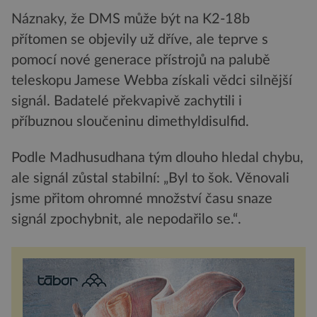
Náznaky, že DMS může být na K2-18b
přítomen se objevily už dříve, ale teprve s
pomocí nové generace přístrojů na palubě
teleskopu Jamese Webba získali vědci silnější
signál. Badatelé překvapivě zachytili i
příbuznou sloučeninu dimethyldisulfid.
Podle Madhusudhana tým dlouho hledal chybu,
ale signál zůstal stabilní: „Byl to šok. Věnovali
jsme přitom ohromné množství času snaze
signál zpochybnit, ale nepodařilo se.“.