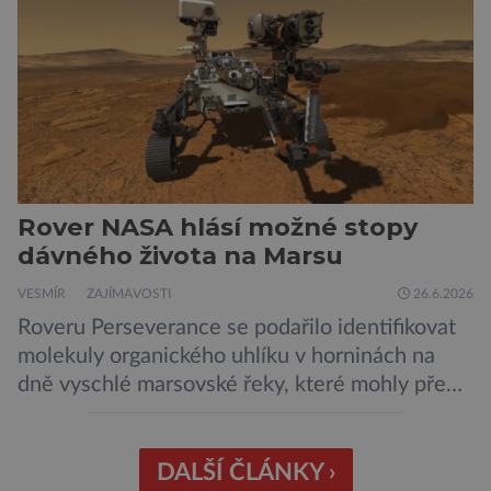
podle NASA je ve výtečném stavu. Nyní ji čeká
další etapa její mise, jejíž ambicí je přinést
dosud nejpodrobnější […]
Rover NASA hlásí možné stopy
dávného života na Marsu
VESMÍR
ZAJÍMAVOSTI
26.6.2026
Roveru Perseverance se podařilo identifikovat
molekuly organického uhlíku v horninách na
dně vyschlé marsovské řeky, které mohly před
miliardami let vzniknout působením vody.
Svědčí snad o dávném životě na planetě?
Měření provedená přístrojem Sherloc,
DALŠÍ ČLÁNKY ›