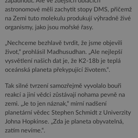
zapadnout. Ale ve zdejších oblacích
astronomové měli zachytit stopy DMS, přičemž
na Zemi tuto molekulu produkují výhradně živé
organismy, jako jsou mořské řasy.
„Nechceme bezhlavě tvrdit, že jsme objevili
život,“ prohlásil Madhusudhan. „Ale nejlepší
vysvětlení našich dat je, že K2-18b je teplá
oceánská planeta překypující životem.“.
Tak silné tvrzení samozřejmě vyvolalo bouři
reakcí a jiní vědci zůstávají nohama pevně na
zemi. „Je to jen náznak,“ mírní nadšení
planetární vědec Stephen Schmidt z Univerzity
Johna Hopkinse. „Zda je planeta obyvatelná,
zatím nevíme.“.