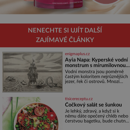
NENECHTE SI UJÍT DALŠÍ
ZAJÍMAVÉ ČLÁNKY
enigmaplus.cz
Ayia Napa: Kyperské vodní
monstrum s mírumilovnou
povahou
Vodní monstra jsou poměrně
častým koloritem nejrůznějších
jezer, řek či ostrovů. Mnozí
skeptici to přikládají hlavně
snaze dané místo zviditelnit a
přitáhnout k němu pozornost
tisicereceptu.cz
záhadám nakloněných turi
Čočkový salát se šunkou
Je lehký, zdravý, a když si k
němu dáte opečený chléb nebo
čerstvou bagetku, bude chutnat
jedna báseň. Suroviny 250 g