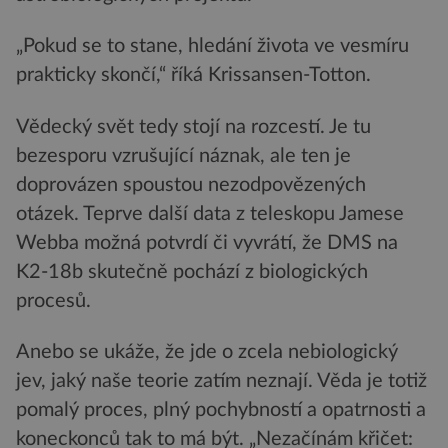
„Pokud se to stane, hledání života ve vesmíru
prakticky skončí,“ říká Krissansen-Totton.
Vědecký svět tedy stojí na rozcestí. Je tu
bezesporu vzrušující náznak, ale ten je
doprovázen spoustou nezodpovězených
otázek. Teprve další data z teleskopu Jamese
Webba možná potvrdí či vyvrátí, že DMS na
K2-18b skutečně pochází z biologických
procesů.
Anebo se ukáže, že jde o zcela nebiologický
jev, jaký naše teorie zatím neznají. Věda je totiž
pomalý proces, plný pochybností a opatrnosti a
koneckonců tak to má být. „Nezačínám křičet: