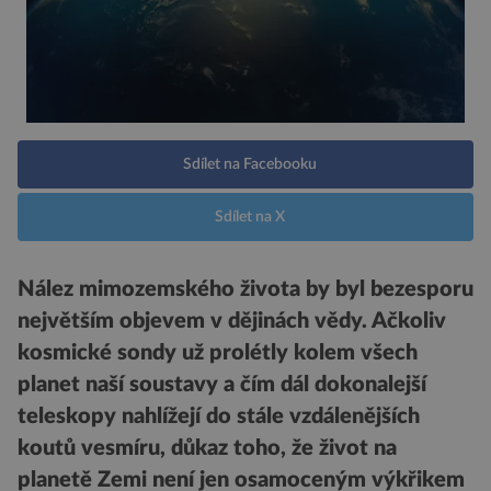
Sdílet na Facebooku
Sdílet na X
Nález mimozemského života by byl bezesporu
největším objevem v dějinách vědy. Ačkoliv
kosmické sondy už prolétly kolem všech
planet naší soustavy a čím dál dokonalejší
teleskopy nahlížejí do stále vzdálenějších
koutů vesmíru, důkaz toho, že život na
planetě Zemi není jen osamoceným výkřikem