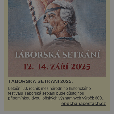
TÁBORSKÁ SETKÁNÍ 2025.
Letošní 33. ročník mezinárodního historického
festivalu Táborská setkání bude důstojnou
připomínkou dvou loňských významných výročí: 600
let od úmrtí nikdy v poli neporaženého hejtmana Jana
epochanacestach.cz
Žižky z Tr...