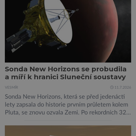
odborníků by už během příštích dvou let mohly
pokročilé systémy AI výrazně usnadnit
kybernetické útoky […]
Sonda New Horizons se probudila
a míří k hranici Sluneční soustavy
VESMÍR
11.7.2026
Sonda New Horizons, která se před jedenácti
lety zapsala do historie prvním průletem kolem
Pluta, se znovu ozvala Zemi. Po rekordních 321
dnech v hibernačním režimu se ve vzdálenosti
9,5 miliardy kilometrů od Země probrala a