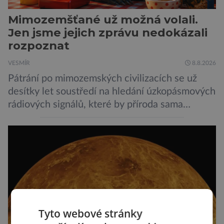
Mimozemšťané už možná volali.
Jen jsme jejich zprávu nedokázali
rozpoznat
VESMÍR
8.8.2026
Pátrání po mimozemských civilizacích se už
desítky let soustředí na hledání úzkopásmových
rádiových signálů, které by příroda sama
vytvořila jen stěží. Nová studie však naznačuje,
že právě tato strategie může být až příliš
svazující. Cestou vesmírem se totiž signál může
natolik změnit, že ho naše algoritmy vyhodnotí
jako obyčejný šum. A priori to samozřejmě
neznamená, […]
Tyto webové stránky